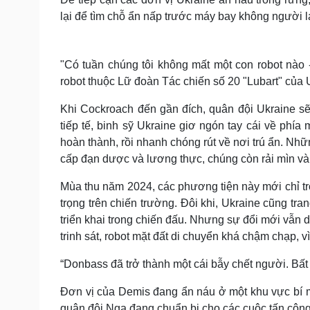
lại để tìm chỗ ẩn nấp trước máy bay không người l
"Có tuần chúng tôi không mất một con robot nào 
robot thuộc Lữ đoàn Tác chiến số 20 "Lubart" của U
Khi Cockroach đến gần đích, quân đội Ukraine s
tiếp tế, binh sỹ Ukraine giơ ngón tay cái về phía
hoàn thành, rồi nhanh chóng rút về nơi trú ẩn. Nh
cấp đạn dược và lương thực, chúng còn rải mìn và
Mùa thu năm 2024, các phương tiện này mới chỉ tr
trọng trên chiến trường. Đôi khi, Ukraine cũng tr
triển khai trong chiến đấu. Nhưng sự đổi mới vẫn 
trinh sát, robot mặt đất di chuyển khá chậm chạp, vì
“Donbass đã trở thành một cái bẫy chết người. Bất 
Đơn vị của Demis đang ẩn náu ở một khu vực bí mậ
quân đội Nga đang chuẩn bị cho các cuộc tấn công