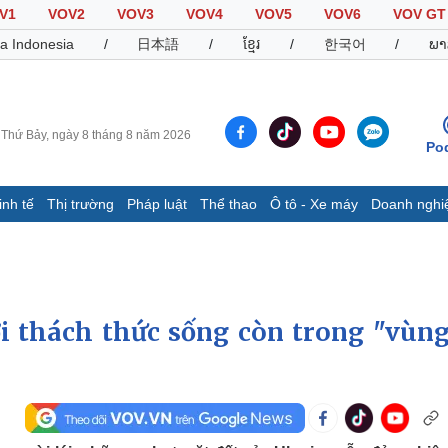
V1
VOV2
VOV3
VOV4
VOV5
VOV6
VOV GT
a Indonesia
/
日本語
/
ខ្មែរ
/
한국어
/
ພາ
Thứ Bảy, ngày 8 tháng 8 năm 2026
Po
inh tế
Thị trường
Pháp luật
Thể thao
Ô tô - Xe máy
Doanh nghi
Thế giới
Multimedia
K
Quan sát
Video
B
Cuộc sống đó đây
Ảnh
K
Hồ sơ
E-Magazine
i thách thức sống còn trong "vùng
Infographic
Thể thao
Ô tô - Xe máy
D
Bóng đá
Ô tô
T