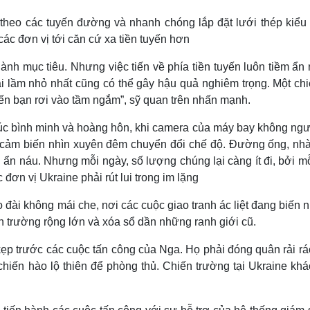
 theo các tuyến đường và nhanh chóng lắp đặt lưới thép kiểu
ác đơn vị tới căn cứ xa tiền tuyến hơn
nh mục tiêu. Nhưng việc tiến về phía tiền tuyến luôn tiềm ẩn
i lầm nhỏ nhất cũng có thể gây hậu quả nghiêm trọng. Một chi
ến bạn rơi vào tầm ngắm”, sỹ quan trên nhấn mạnh.
lúc bình minh và hoàng hôn, khi camera của máy bay không ngườ
c cảm biến nhìn xuyên đêm chuyển đổi chế độ. Đường ống, nhà
ẩn náu. Nhưng mỗi ngày, số lượng chúng lại càng ít đi, bởi m
 đơn vị Ukraine phải rút lui trong im lặng
o đài không mái che, nơi các cuộc giao tranh ác liệt đang biến
 trường rộng lớn và xóa sổ dần những ranh giới cũ.
kẹp trước các cuộc tấn công của Nga. Họ phải đóng quân rải rá
hiến hào lộ thiên để phòng thủ. Chiến trường tại Ukraine khác