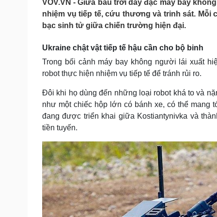
VOV.VN - Giữa bầu trời dày đặc máy bay không
Tin nóng
Việt Nam
nhiệm vụ tiếp tế, cứu thương và trinh sát. Mỗ
Tư vấn luật
Phân tích
bạc sinh tử giữa chiến trường hiện đại.
Ukraine chật vật tiếp tế hậu cần cho bộ binh
Sức khỏe
Đời sống
Trong bối cảnh máy bay không người lái xuất hi
Dinh dưỡng - món ngon
Nhà đẹp
robot thực hiện nhiệm vụ tiếp tế để tránh rủi ro.
Cây thuốc
Blog
Sản phụ khoa
Tình yêu - Gia đình
Đôi khi họ dùng đến những loại robot khá to và nặ
Nhi khoa
như một chiếc hộp lớn có bánh xe, có thể mang tớ
Nam khoa
đang được triển khai giữa Kostiantynivka và thà
Làm đẹp - giảm cân
Phòng mạch online
tiền tuyến.
Ăn sạch sống khỏe
Cải chính