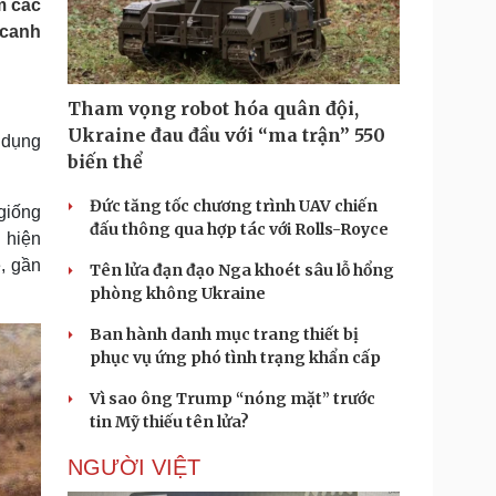
m các
Doanh nghiệp 24h
Tin Công nghệ
 canh
Doanh nhân
Trải nghiệm
ì cộng đồng
Chuyển đổi số
Tham vọng robot hóa quân đội,
u lịch
Podcast
Ukraine đau đầu với “ma trận” 550
 dụng
Tư vấn
Câu chuyện thời sự
biến thể
Săn Tour
Đọc truyện đêm khuya
heck-in
Cửa sổ tình yêu
Đức tăng tốc chương trình UAV chiến
 giống
Kể chuyện cho bé
đấu thông qua hợp tác với Rolls-Royce
 hiện
Hạt giống tâm hồn
, gần
Tên lửa đạn đạo Nga khoét sâu lỗ hổng
phòng không Ukraine
Ban hành danh mục trang thiết bị
phục vụ ứng phó tình trạng khẩn cấp
Vì sao ông Trump “nóng mặt” trước
tin Mỹ thiếu tên lửa?
NGƯỜI VIỆT