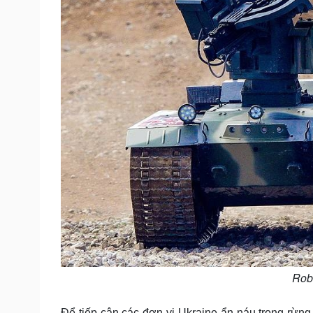
Rob
Để tiếp cận các đơn vị Ukraine ẩn náu trong rừng