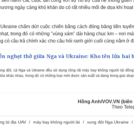
 tiến hành các cuộc tấn công với sự hỗ trợ của hệ thống giám 
u phương ngày càng khó khăn do có rất nhiều mối đe dọa khi hoạ
Ukraine chấm dứt cuộc chiến bằng cách đóng băng tiền tuyến
 nhạt, trong đó có những "vùng xám" dài hàng chục km – nơi m
 có câu trả chính xác cho câu hỏi ranh giới cuối cùng nằm ở đ
iễn nghẹt thở giữa Nga và Ukraine: Kho tên lửa hai 
ng đột, cả Nga và Ukraine đều sử dụng rộng rãi máy bay không người lái đồng
ên lửa khác nhau, trong đó có những loại mới được sản xuất và đang trong giai đoạ
Hồng Anh/VOV.VN (biên 
Theo Tele
ng tử địa UAV
máy bay không người lái
xung đột Nga Ukraine