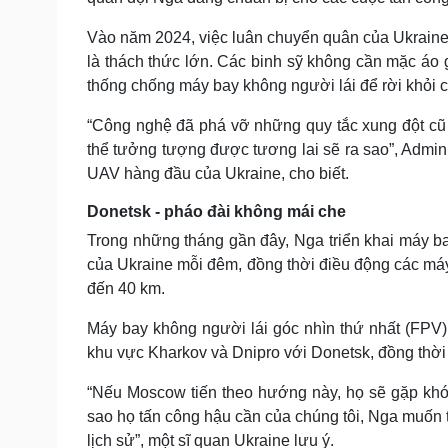
Vào năm 2024, việc luân chuyển quân của Ukrain
là thách thức lớn. Các binh sỹ không cần mặc áo
thống chống máy bay không người lái để rời khỏi 
“Công nghệ đã phá vỡ những quy tắc xung đột cũ 
thể tưởng tượng được tương lai sẽ ra sao”, Admi
UAV hàng đầu của Ukraine, cho biết.
Donetsk - pháo đài không mái che
Trong những tháng gần đây, Nga triển khai máy 
của Ukraine mỗi đêm, đồng thời điều động các má
đến 40 km.
Máy bay không người lái góc nhìn thứ nhất (FPV)
khu vực Kharkov và Dnipro với Donetsk, đồng thời 
“Nếu Moscow tiến theo hướng này, họ sẽ gặp khó kh
sao họ tấn công hậu cần của chúng tôi, Nga muốn 
lịch sử”, một sĩ quan Ukraine lưu ý.