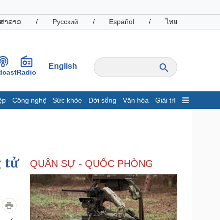
ສາລາວ
/
Русский
/
Español
/
ไทย
English
dcast
Radio
ệp
Công nghệ
Sức khỏe
Đời sống
Văn hóa
Giải trí
inh tế
Thị trường
ất động sản
Giá vàng
hởi nghiệp
Tiêu dùng
Tỷ giá
 tử
QUÂN SỰ - QUỐC PHÒNG
Chứng khoán
Giá cà phê
oanh nghiệp
Công nghệ
hông tin doanh nghiệp
Sành điệu