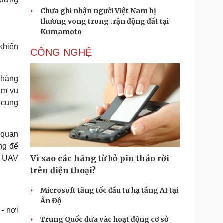
Chưa ghi nhận người Việt Nam bị
thương vong trong trận động đất tại
Kumamoto
khiển
CÔNG NGHỆ
 hàng
iệm vụ
ỉ cung
 quan
ông để
Vì sao các hãng từ bỏ pin tháo rời
ủa UAV
trên điện thoại?
Microsoft tăng tốc đầu tư hạ tầng AI tại
Ấn Độ
- nơi
Trung Quốc đưa vào hoạt động cơ sở