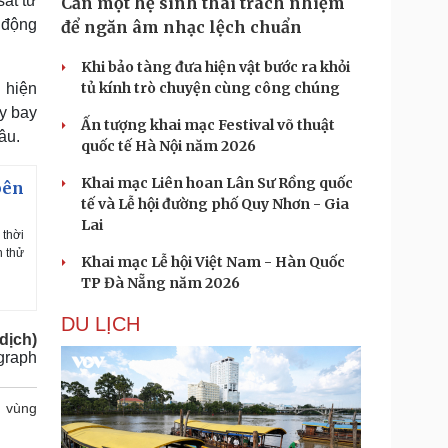
sát từ
Cần một hệ sinh thái trách nhiệm
t động
để ngăn âm nhạc lệch chuẩn
Khi bảo tàng đưa hiện vật bước ra khỏi
tủ kính trò chuyện cùng công chúng
 hiện
áy bay
Ấn tượng khai mạc Festival võ thuật
âu.
quốc tế Hà Nội năm 2026
Khai mạc Liên hoan Lân Sư Rồng quốc
bên
tế và Lễ hội đường phố Quy Nhơn - Gia
Lai
 thời
n thử
Khai mạc Lễ hội Việt Nam - Hàn Quốc
TP Đà Nẵng năm 2026
DU LỊCH
dịch)
graph
vùng