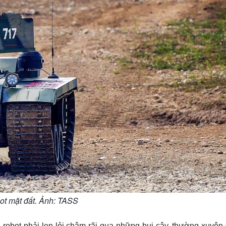
ot mặt đất. Ảnh: TASS
, robot phải len lỏi chậm rãi qua những bụi cây, thường xuyên