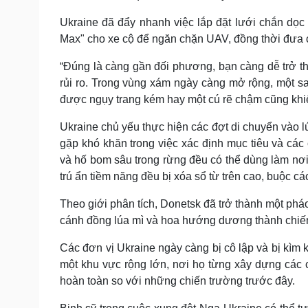
Ukraine đã đẩy nhanh việc lắp đặt lưới chắn dọc
Max" cho xe cộ để ngăn chặn UAV, đồng thời đưa c
“Đúng là càng gần đối phương, bạn càng dễ trở thà
rủi ro. Trong vùng xám ngày càng mở rộng, một sa
được ngụy trang kém hay một cú rẽ chậm cũng khi
Ukraine chủ yếu thực hiện các đợt di chuyển vào 
gặp khó khăn trong việc xác định mục tiêu và cá
và hố bom sâu trong rừng đều có thể dùng làm nơi 
trú ẩn tiềm năng đều bị xóa sổ từ trên cao, buộc các
Theo giới phân tích, Donetsk đã trở thành một phá
cánh đồng lúa mì và hoa hướng dương thành chiến
Các đơn vị Ukraine ngày càng bị cô lập và bị kìm 
một khu vực rộng lớn, nơi họ từng xây dựng các c
hoàn toàn so với những chiến trường trước đây.