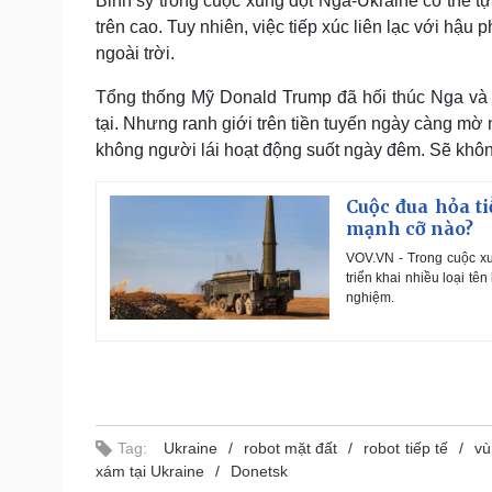
Binh sỹ trong cuộc xung đột Nga-Ukraine có thể tự
trên cao. Tuy nhiên, việc tiếp xúc liên lạc với hậ
ngoài trời.
Tổng thống Mỹ Donald Trump đã hối thúc Nga và 
tại. Nhưng ranh giới trên tiền tuyến ngày càng mờ
không người lái hoạt động suốt ngày đêm. Sẽ không
Cuộc đua hỏa t
mạnh cỡ nào?
VOV.VN - Trong cuộc xu
triển khai nhiều loại t
nghiệm.
Tag:
Ukraine
robot mặt đất
robot tiếp tế
vù
xám tại Ukraine
Donetsk