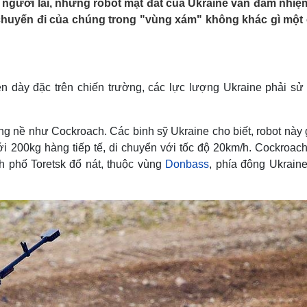
 người lái, những robot mặt đất của Ukraine vẫn đảm nhiệ
Lịch thi đấu bóng đá
Xe máy
i chuyến đi của chúng trong "vùng xám" không khác gì một
Thế giới thể thao
Tư vấn
eSports
V
Hậu trường
Văn hóa
Giải trí
D
ện dày đặc trên chiến trường, các lực lượng Ukraine phải sử
Sân khấu - Điện ảnh
Nghệ sĩ
Văn học
Thời trang
Âm nhạc
Sao Việt
c
ng nề như Cockroach. Các binh sỹ Ukraine cho biết, robot này
Di sản
i 200kg hàng tiếp tế, di chuyển với tốc độ 20km/h. Cockroach
nh phố Toretsk đổ nát, thuộc vùng
Donbass
, phía đông Ukraine