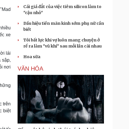
Cái giá đắt của việc tiêm silicon làm to
 "Mad
"cậu nhỏ"
Dấu hiệu tiền mãn kinh sớm phụ nữ cần
 nhiều
biết
ếc xe
Tôi bất lực khi vợ luôn mang chuyện ở
rể ra làm "vũ khí" sau mỗi lần cãi nhau
i lái
Hoa sữa
 sập,
ỗi nơi
VĂN HÓA
 những
c trên
 biệt