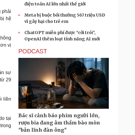
điện toán AI lớn nhất thế giới
 phải
Meta bị buộc bồi thường 567 triệu USD
bị hệ
vì gây hại cho trẻ em
ChatGPT miễn phí được “cởi trói”,
không
OpenAI thêm loạt tính năng AI mới
ơn vị
PODCAST
ân sự
từ 29
 liền
Bác sĩ cảnh báo phim người lớn,
do tại
rượu bia đang âm thầm bào mòn
trong
"bản lĩnh đàn ông"