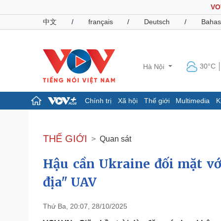
VO
中文
/
français
/
Deutsch
/
Bahas
30°C
Hà Nội
Chính trị
Xã hội
Thế giới
Multimedia
K
Chính trị
Xã hội
Đảng
Tin 24h
THẾ GIỚI
Quan sát
Tổ chức nhân sự
Dự báo thời tiết
Quốc hội
Giáo dục
Hậu cần Ukraine đối mặt vớ
Nhận diện sự thật
Dấu ấn VOV
Việc làm
địa" UAV
Biển đảo
Pháp luật
Quân sự - Quốc phòng
Thứ Ba, 20:07, 28/10/2025
Vụ án
Vũ khí