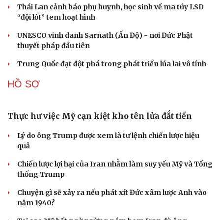
nan chiến lược
CUỘC SỐNG ĐÓ ĐÂY
Tòa án Israel cấm sử dụng cá sấu để canh giữ nhà
tù giam khủng bố
Người di cư ngã gục sau khi bơi từ Ma Rốc sang Ceuta
Thái Lan cảnh báo phụ huynh, học sinh về ma túy LSD
“đội lốt” tem hoạt hình
UNESCO vinh danh Sarnath (Ấn Độ) - nơi Đức Phật
thuyết pháp đầu tiên
Trung Quốc đạt đột phá trong phát triển lúa lai vô tính
HỒ SƠ