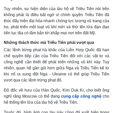
Tuy nhiên, sự hiện diện của tàu hộ vệ Triều Tiên nói trên
không phải là điều bất ngờ vì chính quyền Triều Tiên đã
thúc đẩy hiện đại hóa nhanh chóng lực lượng vũ trang của
họ, phát triển một loạt vũ khí mới và thử tên lửa đạn đạo
liên lục địa có tầm bắn tới khắp mọi nơi trên đất Mỹ.
Những thách thức mà Triều Tiên phải vượt qua
Các lệnh trừng phạt hà khắc của Liên Hợp Quốc đã hạn
chế quyền tiếp cận của Triều Tiên đối với các vật tư và
công nghệ cần thiết để phát triển những vũ khí này. Tuy
nhiên, quan hệ gần gũi hơn giữa Nga và Triều Tiên kể từ
Thế giới
Multimedia
khi nổ ra xung đột Nga - Ukraine có thể giúp Triều Tiên
Quan sát
Video
vượt qua các lệnh trừng phạt đó.
Cuộc sống đó đây
Ảnh
Đô đốc về hưu của Hàn Quốc, Kim Duk Ki, cho biết ông
Hồ sơ
E-Magazine
Infographic
nghĩ rằng Moscow có thể đang
cung cấp công nghệ
cho
hệ thống tên lửa của tàu hộ vệ Triều Tiên.
Trước đó, hình ảnh con tàu này cũng đã xuất hiện trong