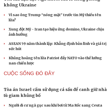
Chuyến thăm của Tổng Bí thư, Chủ tịch nước khẳng
định tin cậy Việt Nam - Australia
Hợp tác khoa học – công nghệ sẽ trở thành trụ cột mới
quan hệ Việt Nam – Australia
QUAN SÁT
Tên lửa đạn đạo Nga khoét sâu lỗ hổng phòng
không Ukraine
Vì sao ông Trump “nóng mặt” trước tin Mỹ thiếu tên
lửa?
Xung đột Mỹ - Iran tạo hiệu ứng domino, Ukraine chịu
ảnh hưởng
ASEAN 59 năm thành lập: Khẳng định bản lĩnh và giá trị
sức hút
Khủng hoảng tên lửa Patriot đẩy NATO vào thế lưỡng