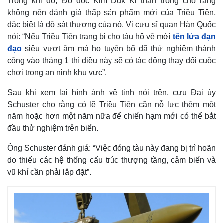
Trong khi đó, Đô đốc Kim Duk Ki thận trọng cho rằng
Giá cà phê
không nên đánh giá thấp sản phẩm mới của Triều Tiên,
đặc biệt là độ sát thương của nó. Vị cựu sĩ quan Hàn Quốc
nói: “Nếu Triều Tiên trang bị cho tàu hộ vệ mới
tên lửa đạn
đạo
siêu vượt âm mà họ tuyên bố đã thử nghiệm thành
công vào tháng 1 thì điều này sẽ có tác động thay đổi cuộc
chơi trong an ninh khu vực”.
Sau khi xem lại hình ảnh vệ tinh nói trên, cựu Đại úy
Schuster cho rằng có lẽ Triều Tiên cần nỗ lực thêm một
năm hoặc hơn một năm nữa để chiến hạm mới có thể bắt
đầu thử nghiệm trên biển.
Ông Schuster đánh giá: “Việc đóng tàu này đang bị trì hoãn
do thiếu các hệ thống cấu trúc thượng tầng, cảm biến và
vũ khí cần phải lắp đặt”.