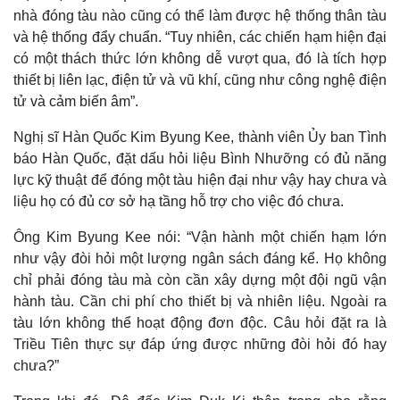
nhà đóng tàu nào cũng có thể làm được hệ thống thân tàu
và hệ thống đẩy chuẩn. “Tuy nhiên, các chiến hạm hiện đại
có một thách thức lớn không dễ vượt qua, đó là tích hợp
thiết bị liên lạc, điện tử và vũ khí, cũng như công nghệ điện
tử và cảm biến âm”.
Nghị sĩ Hàn Quốc Kim Byung Kee, thành viên Ủy ban Tình
báo Hàn Quốc, đặt dấu hỏi liệu Bình Nhưỡng có đủ năng
lực kỹ thuật để đóng một tàu hiện đại như vậy hay chưa và
liệu họ có đủ cơ sở hạ tầng hỗ trợ cho việc đó chưa.
Ông Kim Byung Kee nói: “Vận hành một chiến hạm lớn
như vậy đòi hỏi một lượng ngân sách đáng kể. Họ không
chỉ phải đóng tàu mà còn cần xây dựng một đội ngũ vận
hành tàu. Cần chi phí cho thiết bị và nhiên liệu. Ngoài ra
Kinh tế
Thị trường
tàu lớn không thể hoạt động đơn độc. Câu hỏi đặt ra là
Bất động sản
Giá vàng
Triều Tiên thực sự đáp ứng được những đòi hỏi đó hay
Khởi nghiệp
Tiêu dùng
chưa?”
Tỷ giá
Chứng khoán