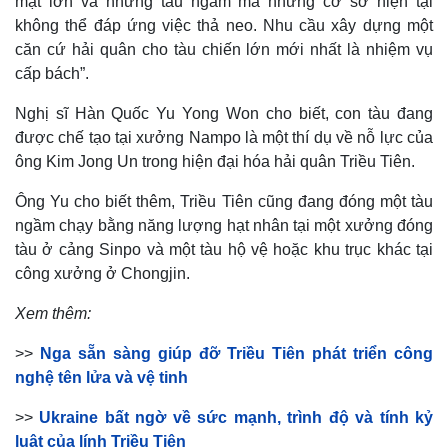
mặt lớn và những tàu ngầm mà những cơ sở hiện tại
Vụ án
Vũ khí
không thể đáp ứng việc thả neo. Nhu cầu xây dựng một
Tin nóng
Việt Nam
Tư vấn luật
Phân tích
căn cứ hải quân cho tàu chiến lớn mới nhất là nhiệm vụ
cấp bách”.
Nghị sĩ Hàn Quốc Yu Yong Won cho biết, con tàu đang
được chế tạo tại xưởng Nampo là một thí dụ về nỗ lực của
ông Kim Jong Un trong hiện đại hóa hải quân Triều Tiên.
Ông Yu cho biết thêm, Triều Tiên cũng đang đóng một tàu
ngầm chạy bằng năng lượng hạt nhân tại một xưởng đóng
tàu ở cảng Sinpo và một tàu hộ vệ hoặc khu trục khác tại
công xưởng ở Chongjin.
Xem thêm:
>>
Nga sẵn sàng giúp đỡ Triều Tiên phát triển công
nghệ tên lửa và vệ tinh
>>
Ukraine bất ngờ về sức mạnh, trình độ và tính kỷ
luật của lính Triều Tiên