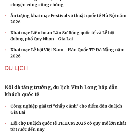
Tôi bất lực khi vợ luôn mang chuyện ở rể ra làm "vũ khí"
sau mỗi lần cãi nhau
VĂN HÓA
Cần một hệ sinh thái trách nhiệm để ngăn âm
nhạc lệch chuẩn
Khi bảo tàng đưa hiện vật bước ra khỏi tủ kính trò
chuyện cùng công chúng
Ấn tượng khai mạc Festival võ thuật quốc tế Hà Nội năm
2026
Văn hóa
Giải trí
Sân khấu - Điện ảnh
Nghệ sĩ
Khai mạc Liên hoan Lân Sư Rồng quốc tế và Lễ hội
Văn học
Thời trang
đường phố Quy Nhơn - Gia Lai
Âm nhạc
Sao Việt
Khai mạc Lễ hội Việt Nam - Hàn Quốc TP Đà Nẵng năm
Di sản
2026
DU LỊCH