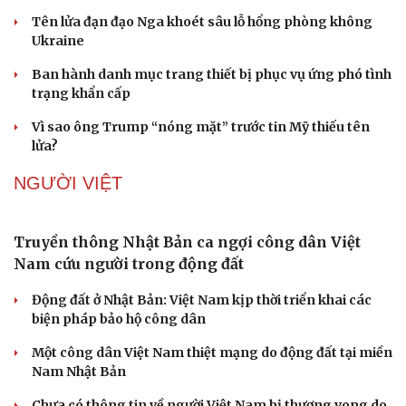
QUÂN SỰ - QUỐC PHÒNG
Tham vọng robot hóa quân đội, Ukraine đau đầu
với “ma trận” 550 biến thể
Sức khỏe
Đời sống
Đức tăng tốc chương trình UAV chiến đấu thông qua hợp
Dinh dưỡng - món ngon
Nhà đẹp
tác với Rolls-Royce
Cây thuốc
Blog
Sản phụ khoa
Tình yêu - Gia đình
Tên lửa đạn đạo Nga khoét sâu lỗ hổng phòng không
Nhi khoa
Ukraine
Nam khoa
Làm đẹp - giảm cân
Ban hành danh mục trang thiết bị phục vụ ứng phó tình
Phòng mạch online
trạng khẩn cấp
Ăn sạch sống khỏe
Vì sao ông Trump “nóng mặt” trước tin Mỹ thiếu tên
lửa?
NGƯỜI VIỆT