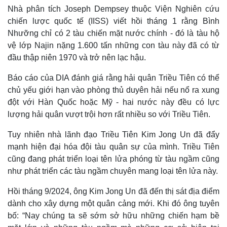
Nhà phân tích Joseph Dempsey thuộc Viện Nghiên cứu
chiến lược quốc tế (IISS) viết hồi tháng 1 rằng Bình
Nhưỡng chỉ có 2 tàu chiến mặt nước chính - đó là tàu hộ
vệ lớp Najin nặng 1.600 tấn những con tàu này đã có từ
đầu thập niên 1970 và trở nên lạc hậu.
Báo cáo của DIA đánh giá rằng hải quân Triều Tiên có thể
chủ yếu giới hạn vào phòng thủ duyên hải nếu nổ ra xung
đột với Hàn Quốc hoặc Mỹ - hai nước này đều có lực
lượng hải quân vượt trội hơn rất nhiều so với Triều Tiên.
Tuy nhiên nhà lãnh đạo Triều Tiên Kim Jong Un đã đẩy
mạnh hiện đại hóa đội tàu quân sự của mình. Triều Tiên
cũng đang phát triển loại tên lửa phóng từ tàu ngầm cũng
như phát triển các tàu ngầm chuyên mang loại tên lửa này.
Hồi tháng 9/2024, ông Kim Jong Un đã đến thị sát địa điểm
dành cho xây dựng một quân cảng mới. Khi đó ông tuyên
bố: “Nay chúng ta sẽ sớm sở hữu những chiến hạm bề
Pháp luật
Quân sự - Quốc phòng