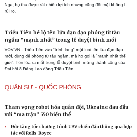
Nga
VOV.VN - Theo tiết lộ mới nhất của giới tình báo Mỹ, chính phía
Triều Tiên chủ động đề xuất gửi quân sang lãnh thổ Nga để trợ
chiến cho quân đội Nga trong cuộc đối đầu với binh lính Ukraine.
Triều Tiên làm vậy dựa trên một số tính toán nhất định.
Triều Tiên được gì mất gì khi liên minh với Nga?
VOV.VN - Giới quan sát đánh giá, khi Triều Tiên liên minh với
Nga, họ thu được rất nhiều lợi ích nhưng cũng đối mặt không ít
rủi ro.
Triều Tiên hé lộ tên lửa đạn đạo phóng từ tàu
ngầm “mạnh nhất” trong lễ duyệt binh mới
VOV.VN - Triều Tiên vừa “trình làng” một loại tên lửa đạn đạo
mới, dùng để phóng từ tàu ngầm, mà họ gọi là “mạnh nhất thế
giới”. Tên lửa ra mắt trong lễ duyệt binh mừng thành công của
Đại hội 8 Đảng Lao động Triều Tiên.