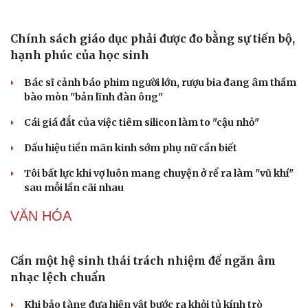
Trung Quốc đưa vào hoạt động cơ sở điện toán AI lớn
nhất thế giới
Meta bị buộc bồi thường 567 triệu USD vì gây hại cho trẻ
em
ChatGPT miễn phí được “cởi trói”, OpenAI thêm loạt
tính năng AI mới
PODCAST
Chính sách giáo dục phải được đo bằng sự tiến bộ,
hạnh phúc của học sinh
Bác sĩ cảnh báo phim người lớn, rượu bia đang âm thầm
bào mòn "bản lĩnh đàn ông"
Cái giá đắt của việc tiêm silicon làm to "cậu nhỏ"
Dấu hiệu tiền mãn kinh sớm phụ nữ cần biết