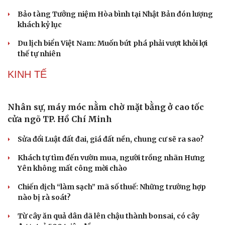
Nối đà tăng trưởng, du lịch Vĩnh Long hấp dẫn
khách quốc tế
Công nghiệp giải trí "chắp cánh" cho điểm đến du lịch
Gia Lai
Hội chợ Du lịch quốc tế TP.HCM 2026 có quy mô lớn nhất
từ trước đến nay
Bảo tàng Tưởng niệm Hòa bình tại Nhật Bản đón lượng
khách kỷ lục
Du lịch biển Việt Nam: Muốn bứt phá phải vượt khỏi lợi
thế tự nhiên
KINH TẾ
Nhân sự, máy móc nằm chờ mặt bằng ở cao tốc