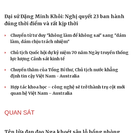
Chiến lược lợi hại của Iran nhằm làm suy yếu Mỹ và Tổng
thống Trump
Chuyện gì sẽ xảy ra nếu phát xít Đức xâm lược Anh vào
năm 1940?
Tại sao Mỹ bất ngờ ngừng ném bom Iran dù ông
Trump từng rất cả quyết?
CHÍNH TRỊ
Đại sứ Đặng Minh Khôi: Nghị quyết 23 ban hành
đúng thời điểm và rất kịp thời
Chuyển từ tư duy "không làm để không sai" sang "dám
làm, dám chịu trách nhiệm"
Chủ tịch Quốc hội dự kỷ niệm 70 năm Ngày truyền thống
lực lượng Cảnh sát kinh tế
Cải chính