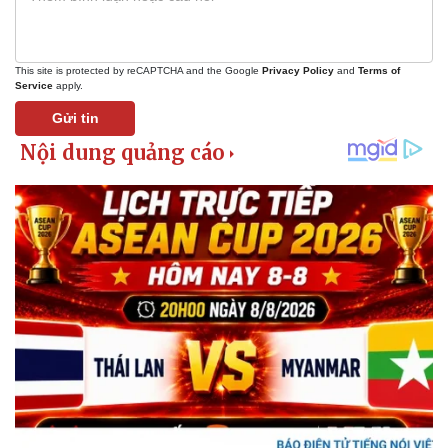
This site is protected by reCAPTCHA and the Google
Privacy Policy
and
Terms of
Service
apply.
Gửi tin