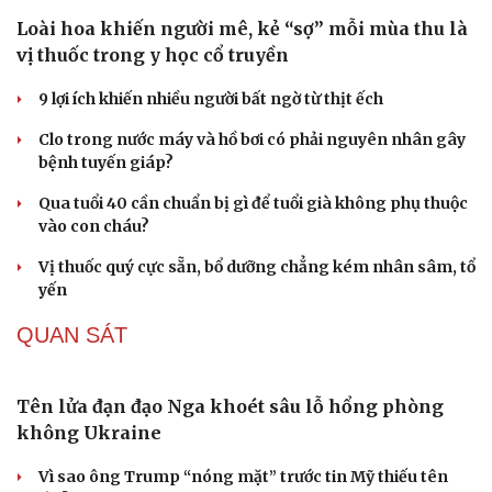
ổn định việc học
Đồng thuận phương án nghỉ Tết Nguyên đán 2027 dài 7
ngày
Phú Thọ xây dựng phương án mỗi xã, phường không
quá 3 trường công lập
SỨC KHỎE
Loài hoa khiến người mê, kẻ “sợ” mỗi mùa thu là
vị thuốc trong y học cổ truyền
9 lợi ích khiến nhiều người bất ngờ từ thịt ếch
Clo trong nước máy và hồ bơi có phải nguyên nhân gây
Du lịch
Podcast
bệnh tuyến giáp?
Tư vấn
Câu chuyện thời sự
Qua tuổi 40 cần chuẩn bị gì để tuổi già không phụ thuộc
Săn Tour
Đọc truyện đêm khuya
vào con cháu?
check-in
Cửa sổ tình yêu
Kể chuyện cho bé