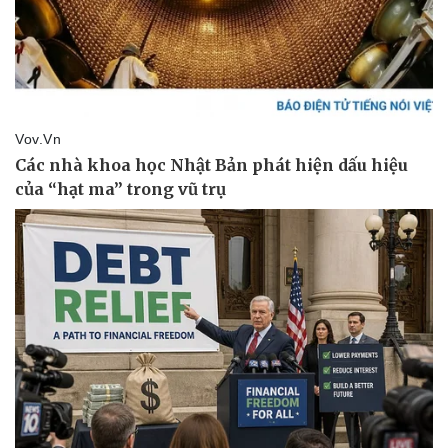
Doanh nghiệp
Công nghệ
Thông tin doanh nghiệp
Sành điệu
Doanh nghiệp 24h
Tin Công nghệ
Doanh nhân
Trải nghiệm
Vì cộng đồng
Chuyển đổi số