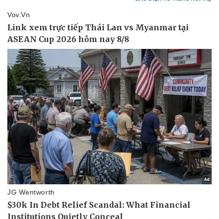
Thể thao
Ô tô - Xe máy
Bóng đá
Ô tô
Lịch thi đấu bóng đá
Xe máy
Thế giới thể thao
Tư vấn
eSports
Hậu trường