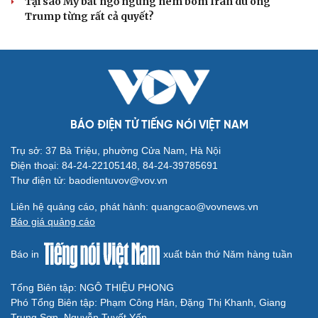
Thực hư việc Mỹ cạn kiệt kho tên lửa đắt tiền
Lý do ông Trump được xem là tư lệnh chiến lược hiệu
quả
Chiến lược lợi hại của Iran nhằm làm suy yếu Mỹ và Tổng
thống Trump
Chuyện gì sẽ xảy ra nếu phát xít Đức xâm lược Anh vào
năm 1940?
Tại sao Mỹ bất ngờ ngừng ném bom Iran dù ông
Trump từng rất cả quyết?
BÁO ĐIỆN TỬ TIẾNG NÓI VIỆT NAM
Trụ sở: 37 Bà Triệu, phường Cửa Nam, Hà Nội
Điện thoại: 84-24-22105148, 84-24-39785691