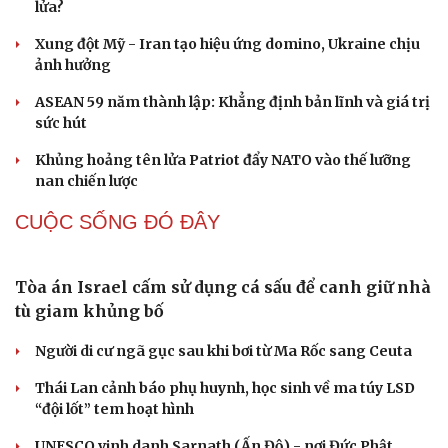
Vị thuốc quý cực sẵn, bổ dưỡng chẳng kém nhân sâm, tổ
Hạt giống tâm hồn
yến
QUAN SÁT
Tên lửa đạn đạo Nga khoét sâu lỗ hổng phòng
không Ukraine
Vì sao ông Trump “nóng mặt” trước tin Mỹ thiếu tên
lửa?
Xung đột Mỹ - Iran tạo hiệu ứng domino, Ukraine chịu
ảnh hưởng
ASEAN 59 năm thành lập: Khẳng định bản lĩnh và giá trị
sức hút
Khủng hoảng tên lửa Patriot đẩy NATO vào thế lưỡng
nan chiến lược
CUỘC SỐNG ĐÓ ĐÂY