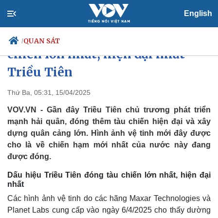
English
Hé lộ hình ảnh có thể là của tàu
QUAN SÁT
/
chiến lớn nhất, hiện đại nhất
Triều Tiên
Chính trị
Xã hội
Thứ Ba, 05:31, 15/04/2025
Đảng
Tin 24h
VOV.VN - Gần đây Triều Tiên chủ trương phát triển
Tổ chức nhân sự
Dự báo thời tiết
mạnh hải quân, đóng thêm tàu chiến hiện đại và xây
Quốc hội
Giáo dục
dựng quân cảng lớn. Hình ảnh vệ tinh mới đây được
Nhận diện sự thật
Dấu ấn VOV
cho là về chiến hạm mới nhất của nước này đang
Việc làm
Biển đảo
được đóng.
Dấu hiệu Triều Tiên đóng tàu chiến lớn nhất, hiện đại
nhất
Các hình ảnh vệ tinh do các hãng Maxar Technologies và
Planet Labs cung cấp vào ngày 6/4/2025 cho thấy dường