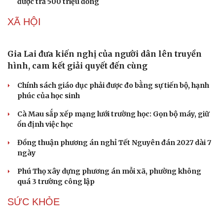
cửa ngõ TP. Hồ Chí Minh
Sửa đổi Luật đất đai, giá đất nền, chung cư sẽ ra sao?
Khách tự tìm đến vườn mua, người trồng nhãn Hưng
Yên không mất công mời chào
Chiến dịch “làm sạch” mã số thuế: Những trường hợp
nào bị rà soát?
Từ cây ăn quả dân dã lên chậu thành bonsai, có cây
được trả 500 triệu đồng
XÃ HỘI
Gia Lai đưa kiến nghị của người dân lên truyền
hình, cam kết giải quyết đến cùng
Chính sách giáo dục phải được đo bằng sự tiến bộ, hạnh
phúc của học sinh
Cà Mau sắp xếp mạng lưới trường học: Gọn bộ máy, giữ