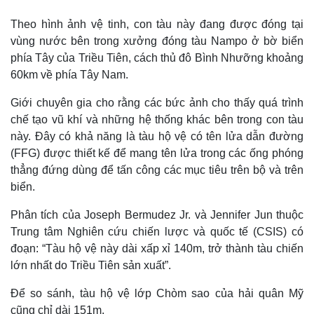
Theo hình ảnh vệ tinh, con tàu này đang được đóng tại
vùng nước bên trong xưởng đóng tàu Nampo ở bờ biển
phía Tây của Triều Tiên, cách thủ đô Bình Nhưỡng khoảng
60km về phía Tây Nam.
Giới chuyên gia cho rằng các bức ảnh cho thấy quá trình
chế tạo vũ khí và những hệ thống khác bên trong con tàu
này. Đây có khả năng là tàu hộ vệ có tên lửa dẫn đường
(FFG) được thiết kế để mang tên lửa trong các ống phóng
thẳng đứng dùng để tấn công các mục tiêu trên bộ và trên
biển.
Phân tích của Joseph Bermudez Jr. và Jennifer Jun thuộc
Trung tâm Nghiên cứu chiến lược và quốc tế (CSIS) có
đoạn: “Tàu hộ vệ này dài xấp xỉ 140m, trở thành tàu chiến
lớn nhất do Triều Tiên sản xuất”.
Để so sánh, tàu hộ vệ lớp Chòm sao của hải quân Mỹ
cũng chỉ dài 151m.