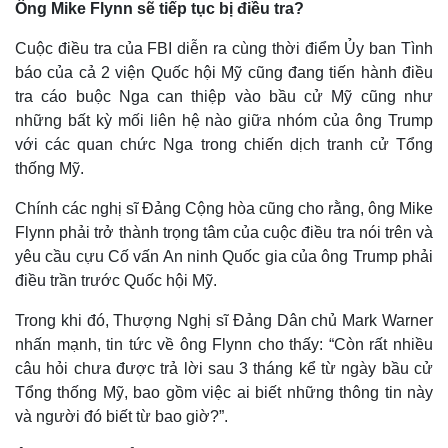
Ông Mike Flynn sẽ tiếp tục bị điều tra?
Cuộc điều tra của FBI diễn ra cùng thời điểm Ủy ban Tình
báo của cả 2 viện Quốc hội Mỹ cũng đang tiến hành điều
tra cáo buộc Nga can thiệp vào bầu cử Mỹ cũng như
những bất kỳ mối liên hệ nào giữa nhóm của ông Trump
với các quan chức Nga trong chiến dịch tranh cử Tổng
thống Mỹ.
Chính các nghị sĩ Đảng Cộng hòa cũng cho rằng, ông Mike
Flynn phải trở thành trọng tâm của cuộc điều tra nói trên và
yêu cầu cựu Cố vấn An ninh Quốc gia của ông Trump phải
điều trần trước Quốc hội Mỹ.
Trong khi đó, Thượng Nghị sĩ Đảng Dân chủ Mark Warner
nhấn mạnh, tin tức về ông Flynn cho thấy: “Còn rất nhiều
câu hỏi chưa được trả lời sau 3 tháng kể từ ngày bầu cử
Tổng thống Mỹ, bao gồm việc ai biết những thông tin này
và người đó biết từ bao giờ?”.