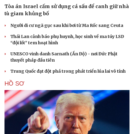
Tòa án Israel cấm sử dụng cá sấu để canh giữ nhà
tù giam khủng bố
Người di cư ngã gục sau khi bơi từ Ma Rốc sang Ceuta
Thái Lan cảnh báo phụ huynh, học sinh về ma túy LSD
“đội lốt” tem hoạt hình
Cải chính
UNESCO vinh danh Sarnath (Ấn Độ) - nơi Đức Phật
thuyết pháp đầu tiên
Trung Quốc đạt đột phá trong phát triển lúa lai vô tính
HỒ SƠ