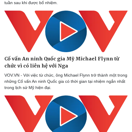
Dinh dưỡng - món ngon
Nhà đẹp
tuần sau khi được bổ nhiệm.
Cây thuốc
Blog
Sản phụ khoa
Tình yêu - Gia đình
Nhi khoa
Nam khoa
Làm đẹp - giảm cân
Phòng mạch online
Ăn sạch sống khỏe
Cố vấn An ninh Quốc gia Mỹ Michael Flynn từ
chức vì có liên hệ với Nga
VOV.VN - Với việc từ chức, ông Michael Flynn trở thành một trong
những Cố vấn An ninh Quốc gia có thời gian tại nhiệm ngắn nhất
trong lịch sử Mỹ hiện đại.