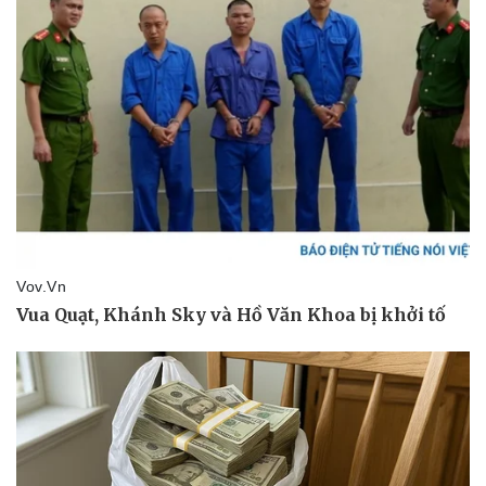
Thể thao
Ô tô - Xe máy
Bóng đá
Ô tô
Lịch thi đấu bóng đá
Xe máy
Thế giới thể thao
Tư vấn
eSports
Hậu trường