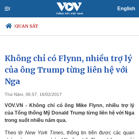
English
QUAN SÁT
/
Không chỉ có Flynn, nhiều trợ lý
Chính trị
Xã hội
Đảng
Tin 24h
của ông Trump từng liên hệ với
Tổ chức nhân sự
Dự báo thời tiết
Nga
Quốc hội
Giáo dục
Nhận diện sự thật
Dấu ấn VOV
Việc làm
Thứ Năm, 06:57, 16/02/2017
Biển đảo
VOV.VN - Không chỉ có ông Mike Flynn, nhiều trợ lý
của Tổng thống Mỹ Donald Trump từng liên hệ với Nga
trong suốt nhiều năm qua.
Theo tờ
New York Times
, thông tin trên được các quan