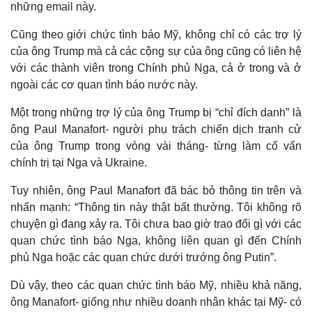
những email này.
Cũng theo giới chức tình báo Mỹ, không chỉ có các trợ lý
của ông Trump mà cả các cộng sự của ông cũng có liên hệ
với các thành viên trong Chính phủ Nga, cả ở trong và ở
Thế giới
Multimedia
ngoài các cơ quan tình báo nước này.
Quan sát
Video
Cuộc sống đó đây
Ảnh
Một trong những trợ lý của ông Trump bị “chỉ đích danh” là
Hồ sơ
E-Magazine
ông Paul Manafort- người phụ trách chiến dịch tranh cử
Infographic
của ông Trump trong vòng vài tháng- từng làm cố vấn
chính trị tại Nga và Ukraine.
Tuy nhiên, ông Paul Manafort đã bác bỏ thông tin trên và
nhấn mạnh: “Thông tin này thật bất thường. Tôi không rõ
chuyện gì đang xảy ra. Tôi chưa bao giờ trao đổi gì với các
quan chức tình báo Nga, không liên quan gì đến Chính
phủ Nga hoặc các quan chức dưới trướng ông Putin”.
Dù vậy, theo các quan chức tình báo Mỹ, nhiều khả năng,
ông Manafort- giống như nhiều doanh nhân khác tại Mỹ- có