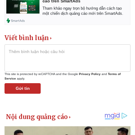
cáo trên SmartAds
Tham khảo ngay trọn bộ hướng dẫn cách tạo
một chiến dịch quảng cáo mới trên SmartAds.
Viết bình luận
This site is protected by reCAPTCHA and the Google
Privacy Policy
and
Terms of
Service
apply.
Gửi tin