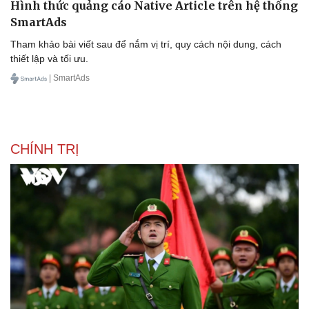
Hình thức quảng cáo Native Article trên hệ thống
SmartAds
Tham khảo bài viết sau để nắm vị trí, quy cách nội dung, cách
thiết lập và tối ưu.
| SmartAds
CHÍNH TRỊ
Văn hóa
Giải trí
Sân khấu - Điện ảnh
Nghệ sĩ
Văn học
Thời trang