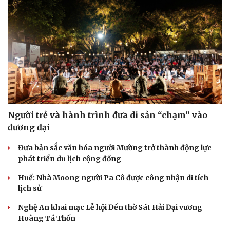
Người trẻ và hành trình đưa di sản “chạm” vào
đương đại
Du lịch
Podcast
Đưa bản sắc văn hóa người Mường trở thành động lực
Tư vấn
Câu chuyện thời sự
phát triển du lịch cộng đồng
Săn Tour
Đọc truyện đêm khuya
check-in
Cửa sổ tình yêu
Huế: Nhà Moong người Pa Cô được công nhận di tích
Kể chuyện cho bé
lịch sử
Hạt giống tâm hồn
Nghệ An khai mạc Lễ hội Đền thờ Sát Hải Đại vương
Hoàng Tá Thốn