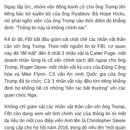
Ngay lập tức, nhóm vận động tranh cử cho ông Trump lên
tiếng bác bỏ tuyên bố của ông Ryabkov. Bà Hope Hicks,
nữ phát ngôn viên của ông Trump vào thời điểm đó khẳng
định: “Thông tin này là không chính xác”.
Kể từ đó, FBI bắt đầu giám sát chặt chẽ các nhân vật thân
cận với ông Trump. Theo một nguồn tin từ FBI, cơ quan
này đã “để mắt” đến ít nhất 3 nhân vật là Carter Page- một
doanh nhân từng là cố vấn chính sách đối ngoại cho ông
Trump, Roger Stone- một nhân vật kỳ cựu của Đảng Cộng
hòa và Mike Flynn- Cố vấn An ninh Quốc gia của ông
Trump đã từ chức. Cả 3 nhân vật này đều lớn tiếng khẳng
định họ không hề có những “liên lạc bất thường” với các
quan chức Nga.
Không chỉ giám sát các nhân vật thân cận với ông Trump,
FBI còn đang xem xét tính chính xác của thông tin từ một
tài liệu do một cựu điệp viên Anh tên là Christopher Steele
Kinh tế
Thị trường
cung cấp cho họ hồi năm 2016, trong đó nêu lên “mối quan