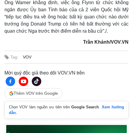
Ông Warner khẳng định, việc ông Flynn từ chức không
ngăn được Ủy ban Tình báo của cả 2 viện Quốc hội Mỹ
“tiếp tục điều tra về ông hoặc bất kỳ quan chức nào dưới
trướng ông Donald Trump có liên hệ bất thường với các
quan chức Nga trước thời điểm diễn ra bầu cử”./.
Trần Khánh/VOV.VN
Tag:
VOV
Mời quý độc giả theo dõi VOV.VN trên
Thêm VOV trên Google
Pháp luật
Quân sự - Quốc phòng
Chọn VOV làm nguồn ưu tiên trên
Google Search
.
Xem hướng
Vụ án
Vũ khí
dẫn.
Tin nóng
Việt Nam
Tư vấn luật
Phân tích