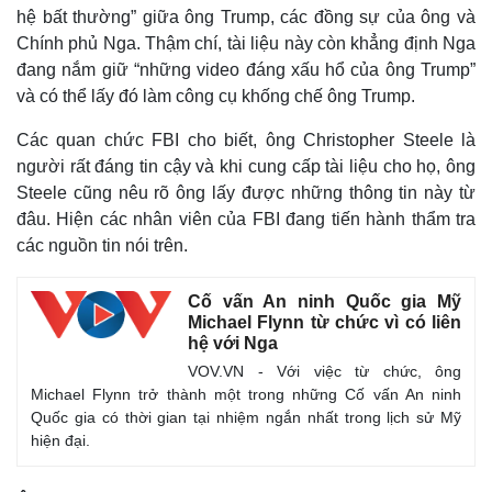
hệ bất thường” giữa ông Trump, các đồng sự của ông và
Bất động sản
Giá vàng
Khởi nghiệp
Tiêu dùng
Chính phủ Nga. Thậm chí, tài liệu này còn khẳng định Nga
Tỷ giá
đang nắm giữ “những video đáng xấu hổ của ông Trump”
Chứng khoán
và có thể lấy đó làm công cụ khống chế ông Trump.
Giá cà phê
Các quan chức FBI cho biết, ông Christopher Steele là
người rất đáng tin cậy và khi cung cấp tài liệu cho họ, ông
Steele cũng nêu rõ ông lấy được những thông tin này từ
đâu. Hiện các nhân viên của FBI đang tiến hành thẩm tra
các nguồn tin nói trên.
Cố vấn An ninh Quốc gia Mỹ
Michael Flynn từ chức vì có liên
hệ với Nga
VOV.VN - Với việc từ chức, ông
Michael Flynn trở thành một trong những Cố vấn An ninh
Quốc gia có thời gian tại nhiệm ngắn nhất trong lịch sử Mỹ
hiện đại.