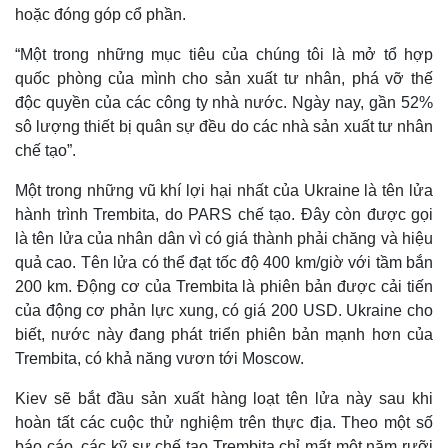
hoặc đóng góp cổ phần.
“Một trong những mục tiêu của chúng tôi là mở tổ hợp
quốc phòng của mình cho sản xuất tư nhân, phá vỡ thế
độc quyền của các công ty nhà nước. Ngày nay, gần 52%
sô lượng thiết bị quân sự đều do các nhà sản xuất tư nhân
chế tạo”.
Một trong những vũ khí lợi hại nhất của Ukraine là tên lửa
hành trình Trembita, do PARS chế tạo. Đây còn được gọi
là tên lửa của nhân dân vì có giá thành phải chăng và hiệu
quả cao. Tên lửa có thể đạt tốc độ 400 km/giờ với tầm bắn
200 km. Động cơ của Trembita là phiên bản được cải tiến
của động cơ phản lực xung, có giá 200 USD. Ukraine cho
biết, nước này đang phát triển phiên bản mạnh hơn của
Trembita, có khả năng vươn tới Moscow.
Kiev sẽ bắt đầu sản xuất hàng loạt tên lửa này sau khi
hoàn tất các cuộc thử nghiệm trên thực địa. Theo một số
báo cáo, các kỹ sư chế tạo Trembita chỉ mất một năm rưỡi