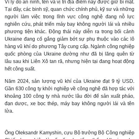
Vì lý do an ninh, tên và vị trí địa điểm này được giữ bí mật.
Tại đây, các binh sỹ, quan chức chính phủ, kỹ sư và những
người làm việc trong lĩnh vực công nghệ đang nỗ lực
nghiên cứu, phát triển máy bay không người lái và nhiều
phương tiện khác. Động thái này diễn ra trong bối cảnh
Ukraine đang cố gắng giảm bớt sự phụ thuộc vào các lô
hàng vũ khí do phương Tây cung cấp. Ngành công nghiệp
quốc phòng của Ukraine dường như đã bị lãng quên từ
lâu sau khi Liên Xô tan rã, nhưng hiện tại đang hoạt động
hết công suất.
Năm 2024, sản lượng vũ khí của Ukraine đạt 9 tỷ USD.
Gần 630 công ty khởi nghiệp về công nghệ đã hợp tác với
khoảng 100 công ty nhà nước lâu đời để sản xuất pháo,
đạn dược, xe bọc thép, máy bay không người lái và tên
lửa.
Ông Oleksandr Kamyshin, cựu Bộ trưởng Bộ Công nghiệp