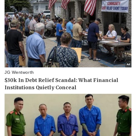
Doanh nghiệp
Công nghệ
Thông tin doanh nghiệp
Sành điệu
Doanh nghiệp 24h
Tin Công nghệ
Doanh nhân
Trải nghiệm
Vì cộng đồng
Chuyển đổi số