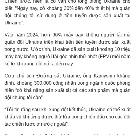
Chiến lược, hiện là cố vấn cho tổng thống Ukraine cho
biết: “Ngày nay, có khoảng 30% đến 40% thiết bị mà quân
đội chúng tôi sử dụng ở tiền tuyến được sản xuất tại
Ukraine”.
Vào năm 2024, hơn 96% máy bay không người lái mà
quân đội Ukraine triển khai trên tiền tuyến được sản xuất
trong nước. Ước tính, Ukraine đã sản xuất khoảng 10 triệu
máy bay không người lái góc nhìn thứ nhất (FPV) mỗi năm
kể từ khi xung đột nổ ra đến nay.
Cựu chủ tịch Đường sắt Ukraine, ông Kamyshin khẳng
định, khoảng 300.000 công nhân trong ngành quốc phòng
Thế giới
Multimedia
hiện “có khả năng sản xuất tất cả các sản phẩm mà quân
Quan sát
Video
đội chúng tôi cần”
Cuộc sống đó đây
Ảnh
Hồ sơ
E-Magazine
“Tôi tin rằng sau khi xung đột kết thúc, Ukraine có thể xuất
Infographic
khẩu vũ khí từng được thử lửa trong chiến đấu cho các đối
tác chiến lược ở nước ngoài”.