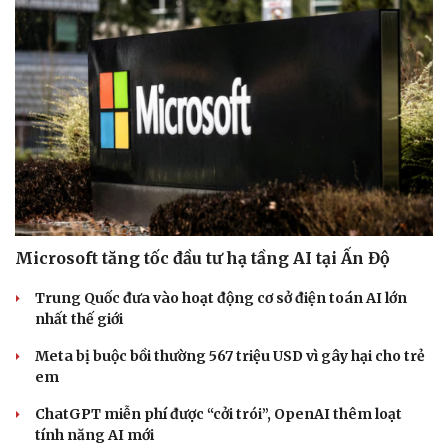
Microsoft tăng tốc đầu tư hạ tầng AI tại Ấn Độ
Trung Quốc đưa vào hoạt động cơ sở điện toán AI lớn
nhất thế giới
Du lịch
Podcast
Meta bị buộc bồi thường 567 triệu USD vì gây hại cho trẻ
em
Tư vấn
Câu chuyện thời sự
Săn Tour
Đọc truyện đêm khuya
ChatGPT miễn phí được “cởi trói”, OpenAI thêm loạt
check-in
Cửa sổ tình yêu
tính năng AI mới
Kể chuyện cho bé