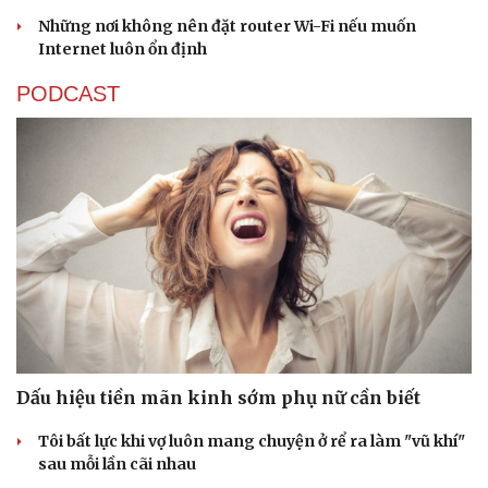
Hạt giống tâm hồn
Những nơi không nên đặt router Wi-Fi nếu muốn
Internet luôn ổn định
PODCAST
Dấu hiệu tiền mãn kinh sớm phụ nữ cần biết
Tôi bất lực khi vợ luôn mang chuyện ở rể ra làm "vũ khí"
sau mỗi lần cãi nhau