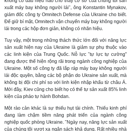
không có dấu hiệu nào cho thấy cơ sở của chúng tôi sản
xuất máy bay không người lái", ông Konstantin Mynakov,
giám đốc công ty Omnitech Defense của Ukraine cho biết.
Để giữ bí mật, Omnitech vận chuyển máy bay không người
lái trong các hộp đơn giản, không có nhãn hiệu.
Tuy vậy, một trong những thách thức lớn đối với năng lực
sản xuất hiện nay của Ukraine là giảm sự phụ thuộc vào
các linh kiện của Trung Quốc. Nỗ lực "tự lực tự cường”
đang được thể hiện rộng rãi trong ngành công nghiệp của
Ukraine. Một số công ty đã lắp ráp máy bay không người
lái độc quyền, bằng các bộ phận do Ukraine sản xuất, mà
không bị đội chi phí so với linh kiện nhập khẩu từ châu Á.
Mới đây, Kiev cũng cho biết họ có thể tự sản xuất 85% linh
kiện của pháo tự hành Bohdan.
Một rào cản khác là sự thiếu hụt tài chính. Thiếu kinh phí
đang làm chậm tiềm năng phát triển của ngành công
nghiệp quốc phòng Ukraine. "Ngày nay, năng lực sản xuất
của chúng tôi vượt xa ngân sách khả dụng. Rất nhiều nhà