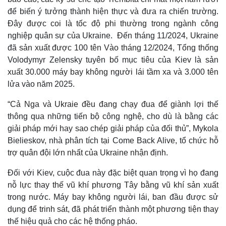
để biến ý tưởng thành hiện thực và đưa ra chiến trường.
Đây được coi là tốc độ phi thường trong ngành công
nghiệp quân sự của Ukraine. Đến tháng 11/2024, Ukraine
đã sản xuất được 100 tên Vào tháng 12/2024, Tổng thống
Volodymyr Zelensky tuyên bố mục tiêu của Kiev là sản
xuất 30.000 máy bay không người lái tầm xa và 3.000 tên
lửa vào năm 2025.
“Cả Nga và Ukraie đều đang chạy đua để giành lợi thế
thông qua những tiến bộ công nghệ, cho dù là bằng các
giải pháp mới hay sao chép giải pháp của đối thủ”, Mykola
Bielieskov, nhà phân tích tại Come Back Alive, tổ chức hỗ
trợ quân đội lớn nhất của Ukraine nhận định.
Đối với Kiev, cuộc đua này đặc biệt quan trọng vì họ đang
Kinh tế
Thị trường
nỗ lực thay thế vũ khí phương Tây bằng vũ khí sản xuất
Bất động sản
Giá vàng
trong nước. Máy bay không người lái, ban đầu được sử
Khởi nghiệp
Tiêu dùng
dụng để trinh sát, đã phát triển thành một phương tiện thay
Tỷ giá
Chứng khoán
thế hiệu quả cho các hệ thống pháo.