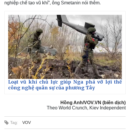
Vụ án
Vũ khí
nghiệp chế tạo vũ khí”, ông Smetanin nói thêm.
Tin nóng
Việt Nam
Tư vấn luật
Phân tích
Loạt vũ khí chủ lực giúp Nga phá vỡ lợi thế
công nghệ quân sự của phương Tây
Hồng Anh/VOV.VN (biên dịch)
Theo World Crunch, Kiev Independent
Tag:
VOV