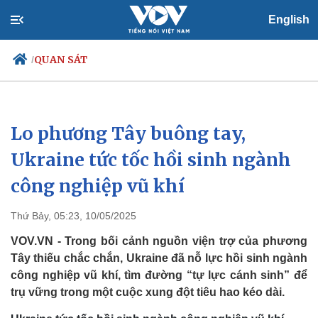
English
QUAN SÁT
/
Lo phương Tây buông tay,
Chính trị
Xã hội
Đảng
Tin 24h
Ukraine tức tốc hồi sinh ngành
Tổ chức nhân sự
Dự báo thời tiết
công nghiệp vũ khí
Quốc hội
Giáo dục
Nhận diện sự thật
Dấu ấn VOV
Việc làm
Thứ Bảy, 05:23, 10/05/2025
Biển đảo
VOV.VN - Trong bối cảnh nguồn viện trợ của phương
Tây thiếu chắc chắn, Ukraine đã nỗ lực hồi sinh ngành
công nghiệp vũ khí, tìm đường “tự lực cánh sinh” để
trụ vững trong một cuộc xung đột tiêu hao kéo dài.