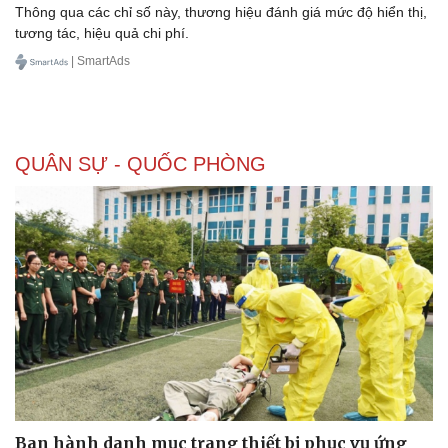
Thông qua các chỉ số này, thương hiệu đánh giá mức độ hiển thị,
tương tác, hiệu quả chi phí.
| SmartAds
QUÂN SỰ - QUỐC PHÒNG
Văn hóa
Giải trí
Sân khấu - Điện ảnh
Nghệ sĩ
Văn học
Thời trang
Âm nhạc
Sao Việt
Di sản
Ban hành danh mục trang thiết bị phục vụ ứng