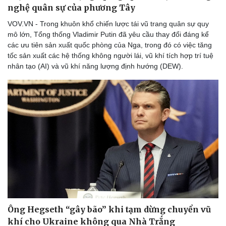
nghệ quân sự của phương Tây
VOV.VN - Trong khuôn khổ chiến lược tái vũ trang quân sự quy
mô lớn, Tổng thống Vladimir Putin đã yêu cầu thay đổi đáng kể
các ưu tiên sản xuất quốc phòng của Nga, trong đó có việc tăng
tốc sản xuất các hệ thống không người lái, vũ khí tích hợp trí tuệ
nhân tạo (AI) và vũ khí năng lượng định hướng (DEW).
Sức khỏe
Đời sống
Dinh dưỡng - món ngon
Nhà đẹp
Cây thuốc
Blog
Sản phụ khoa
Tình yêu - Gia đình
Nhi khoa
Nam khoa
Làm đẹp - giảm cân
Phòng mạch online
Ăn sạch sống khỏe
Ông Hegseth “gây bão” khi tạm dừng chuyển vũ
khí cho Ukraine không qua Nhà Trắng