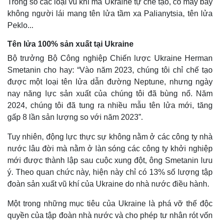
Trong số các loại vũ khí mà Ukraine tự chế tạo, có máy bay
không người lái mang tên lửa tầm xa Palianytsia, tên lửa
Peklo...
Tên lửa 100% sản xuất tại Ukraine
Bộ trưởng Bộ Công nghiệp Chiến lược Ukraine Herman
Smetanin cho hay: “Vào năm 2023, chúng tôi chỉ chế tạo
được một loại tên lửa dẫn đường Neptune, nhưng ngày
nay năng lực sản xuất của chúng tôi đã bùng nổ. Năm
2024, chúng tôi đã tung ra nhiều mẫu tên lửa mới, tăng
gấp 8 lần sản lượng so với năm 2023”.
Tuy nhiên, động lực thực sự không nằm ở các công ty nhà
nước lâu đời mà nằm ở làn sóng các công ty khởi nghiệp
mới được thành lập sau cuộc xung đột, ông Smetanin lưu
ý. Theo quan chức này, hiện này chỉ có 13% số lượng tập
đoàn sản xuất vũ khí của Ukraine do nhà nước điều hành.
Một trong những mục tiêu của Ukraine là phá vỡ thế độc
quyền của tập đoàn nhà nước và cho phép tư nhân rót vốn