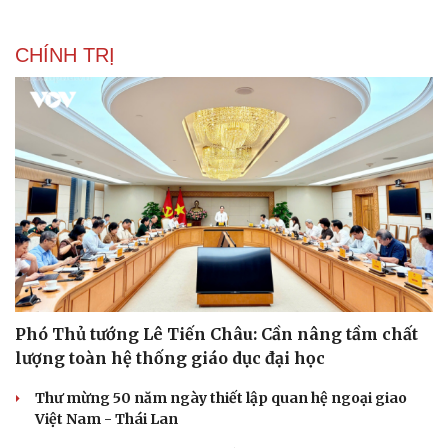
CHÍNH TRỊ
Văn hóa
Giải trí
Phó Thủ tướng Lê Tiến Châu: Cần nâng tầm chất
Sân khấu - Điện ảnh
Nghệ sĩ
lượng toàn hệ thống giáo dục đại học
Văn học
Thời trang
Âm nhạc
Sao Việt
Thư mừng 50 năm ngày thiết lập quan hệ ngoại giao
Di sản
Việt Nam - Thái Lan