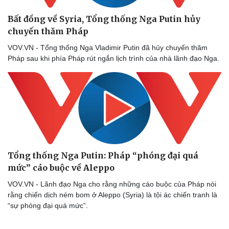
Nhi khoa
Nam khoa
Bất đồng về Syria, Tổng thống Nga Putin hủy
Làm đẹp - giảm cân
chuyến thăm Pháp
Phòng mạch online
Ăn sạch sống khỏe
VOV.VN - Tổng thống Nga Vladimir Putin đã hủy chuyến thăm
Pháp sau khi phía Pháp rút ngắn lịch trình của nhà lãnh đạo Nga.
Tổng thống Nga Putin: Pháp “phóng đại quá
mức” cáo buộc về Aleppo
VOV.VN - Lãnh đạo Nga cho rằng những cáo buộc của Pháp nói
rằng chiến dịch ném bom ở Aleppo (Syria) là tội ác chiến tranh là
“sự phóng đại quá mức”.