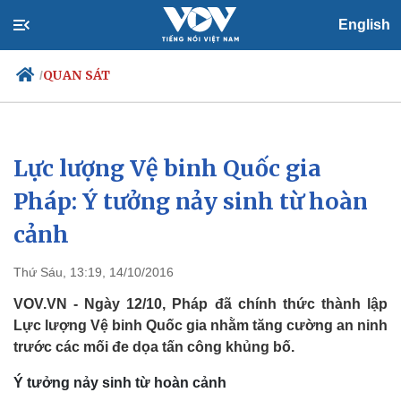
English
QUAN SÁT
/
Lực lượng Vệ binh Quốc gia
Chính trị
Xã hội
Đảng
Tin 24h
Pháp: Ý tưởng nảy sinh từ hoàn
Tổ chức nhân sự
Dự báo thời tiết
cảnh
Quốc hội
Giáo dục
Nhận diện sự thật
Dấu ấn VOV
Việc làm
Thứ Sáu, 13:19, 14/10/2016
Biển đảo
VOV.VN - Ngày 12/10, Pháp đã chính thức thành lập
Lực lượng Vệ binh Quốc gia nhằm tăng cường an ninh
trước các mối đe dọa tấn công khủng bố.
Ý tưởng nảy sinh từ hoàn cảnh