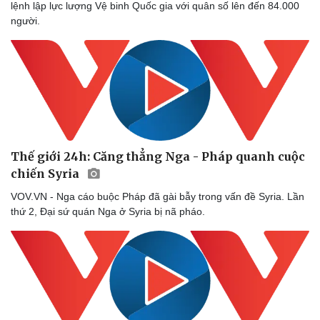
lệnh lập lực lượng Vệ binh Quốc gia với quân số lên đến 84.000
người.
Thế giới 24h: Căng thẳng Nga - Pháp quanh cuộc
chiến Syria
VOV.VN - Nga cáo buộc Pháp đã gài bẫy trong vấn đề Syria. Lần
thứ 2, Đại sứ quán Nga ở Syria bị nã pháo.
Sức khỏe
Đời sống
Dinh dưỡng - món ngon
Nhà đẹp
Cây thuốc
Blog
Sản phụ khoa
Tình yêu - Gia đình