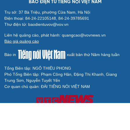
BÁO ĐIỆN TỬ TIẾNG NÓI VIỆT NAM
Trụ sở: 37 Bà Triệu, phường Cửa Nam, Hà Nội
Điện thoại: 84-24-22105148, 84-24-39785691
Thư điện tử: baodientuvov@vov.vn
Liên hệ quảng cáo, phát hành: quangcao@vovnews.vn
Báo giá quảng cáo
Báo in
xuất bản thứ Năm hàng tuần
Tổng Biên tập: NGÔ THIỆU PHONG
Phó Tổng Biên tập: Phạm Công Hân, Đặng Thị Khanh, Giang
Trung Sơn, Nguyễn Tuyết Yến
Cơ quan chủ quản: ĐÀI TIẾNG NÓI VIỆT NAM