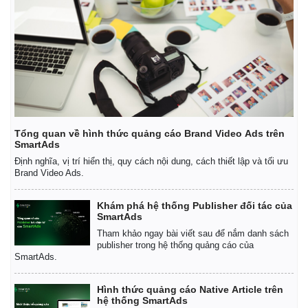
Tổng quan về hình thức quảng cáo Brand Video Ads trên
SmartAds
Định nghĩa, vị trí hiển thị, quy cách nội dung, cách thiết lập và tối ưu
Brand Video Ads.
Khám phá hệ thống Publisher đối tác của
Pháp luật
Quân sự - Quốc phòng
SmartAds
Vụ án
Vũ khí
Tham khảo ngay bài viết sau để nắm danh sách
Tin nóng
Việt Nam
publisher trong hệ thống quảng cáo của
SmartAds.
Tư vấn luật
Phân tích
Hình thức quảng cáo Native Article trên
hệ thống SmartAds