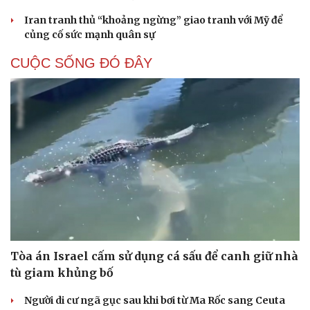
Iran tranh thủ “khoảng ngừng” giao tranh với Mỹ để
củng cố sức mạnh quân sự
CUỘC SỐNG ĐÓ ĐÂY
Tòa án Israel cấm sử dụng cá sấu để canh giữ nhà
tù giam khủng bố
Người di cư ngã gục sau khi bơi từ Ma Rốc sang Ceuta