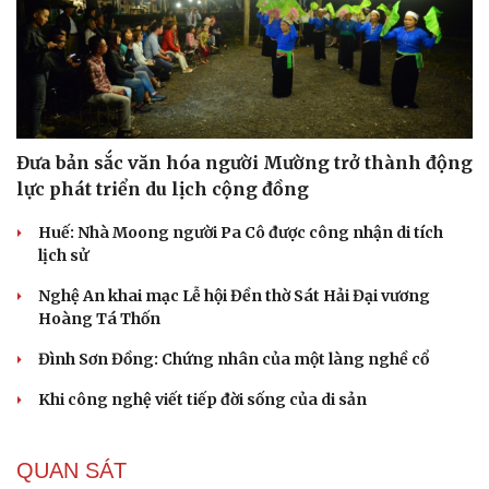
Đưa bản sắc văn hóa người Mường trở thành động
lực phát triển du lịch cộng đồng
Du lịch
Podcast
Huế: Nhà Moong người Pa Cô được công nhận di tích
Tư vấn
Câu chuyện thời sự
lịch sử
Săn Tour
Đọc truyện đêm khuya
check-in
Cửa sổ tình yêu
Nghệ An khai mạc Lễ hội Đền thờ Sát Hải Đại vương
Kể chuyện cho bé
Hoàng Tá Thốn
Hạt giống tâm hồn
Đình Sơn Đồng: Chứng nhân của một làng nghề cổ
Khi công nghệ viết tiếp đời sống của di sản
QUAN SÁT