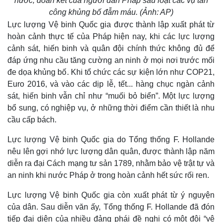
nước, đoàn kết của người dân Pháp sau loạt các vụ tấn
công khủng bố đẫm máu. (Ảnh: AP)
Lực lượng Vệ binh Quốc gia được thành lập xuất phát từ
hoàn cảnh thực tế của Pháp hiện nay, khi các lực lượng
cảnh sát, hiến binh và quân đội chính thức không đủ để
đáp ứng nhu cầu tăng cường an ninh ở mọi nơi trước mối
đe dọa khủng bố. Khi tổ chức các sự kiện lớn như COP21,
Euro 2016, và vào các dịp lễ, tết... hàng chục ngàn cảnh
sát, hiến binh vẫn chỉ như “muối bỏ biển”. Một lực lượng
bổ sung, có nghiệp vụ, ở những thời điểm cần thiết là nhu
cầu cấp bách.
Lực lượng Vệ binh Quốc gia do Tổng thống F. Hollande
nêu lên gợi nhớ lực lượng dân quân, được thành lập năm
diễn ra đại Cách mạng tư sản 1789, nhằm bảo vệ trật tự và
an ninh khi nước Pháp ở trong hoàn cảnh hết sức rối ren.
Lực lượng Vệ binh Quốc gia còn xuất phát từ ý nguyện
của dân. Sau diễn văn ấy, Tổng thống F. Hollande đã đón
tiếp đại diện của nhiều đảng phái đề nghị có một đội “vệ