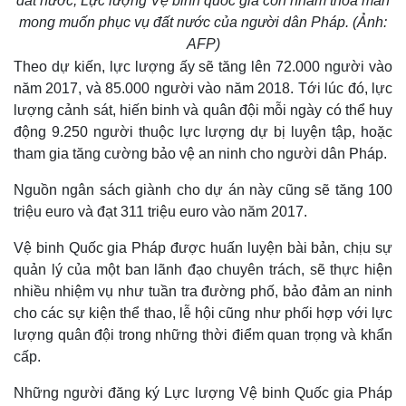
đất nước, Lực lượng Vệ binh quốc gia còn nhằm thỏa mãn
mong muốn phục vụ đất nước của người dân Pháp. (Ảnh:
AFP)
Theo dự kiến, lực lượng ấy sẽ tăng lên 72.000 người vào
năm 2017, và 85.000 người vào năm 2018. Tới lúc đó, lực
lượng cảnh sát, hiến binh và quân đội mỗi ngày có thể huy
động 9.250 người thuộc lực lượng dự bị luyện tập, hoặc
tham gia tăng cường bảo vệ an ninh cho người dân Pháp.
Nguồn ngân sách giành cho dự án này cũng sẽ tăng 100
triệu euro và đạt 311 triệu euro vào năm 2017.
Vệ binh Quốc gia Pháp được huấn luyện bài bản, chịu sự
quản lý của một ban lãnh đạo chuyên trách, sẽ thực hiện
nhiều nhiệm vụ như tuần tra đường phố, bảo đảm an ninh
cho các sự kiện thể thao, lễ hội cũng như phối hợp với lực
lượng quân đội trong những thời điểm quan trọng và khẩn
cấp.
Kinh tế
Thị trường
Những người đăng ký Lực lượng Vệ binh Quốc gia Pháp
Bất động sản
Giá vàng