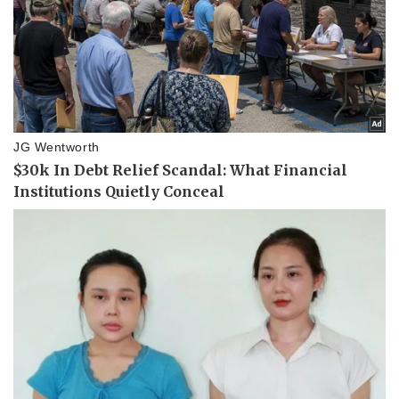
Thể thao
Ô tô - Xe máy
Bóng đá
Ô tô
Lịch thi đấu bóng đá
Xe máy
Thế giới thể thao
Tư vấn
eSports
Hậu trường