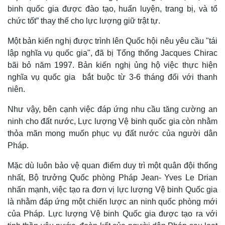
binh quốc gia được đào tạo, huấn luyện, trang bị, và tổ
chức tốt” thay thế cho lực lượng giữ trật tự.
Một bản kiến nghị được trình lên Quốc hội nêu yêu cầu "tái
Thế giới
Multimedia
lập nghĩa vụ quốc gia", đã bị Tổng thống Jacques Chirac
Quan sát
Video
bãi bỏ năm 1997. Bản kiến nghị ủng hộ việc thực hiện
Cuộc sống đó đây
Ảnh
nghĩa vụ quốc gia bắt buộc từ 3-6 tháng đối với thanh
Hồ sơ
E-Magazine
niên.
Infographic
Như vậy, bên cạnh việc đáp ứng nhu cầu tăng cường an
ninh cho đất nước, Lực lượng Vệ binh quốc gia còn nhằm
thỏa mãn mong muốn phục vụ đất nước của người dân
Pháp.
Mặc dù luôn bảo vệ quan điểm duy trì một quân đội thống
nhất, Bộ trưởng Quốc phòng Pháp Jean- Yves Le Drian
nhấn mạnh, việc tạo ra đơn vị lực lượng Vệ binh Quốc gia
là nhằm đáp ứng một chiến lược an ninh quốc phòng mới
của Pháp. Lực lượng Vệ binh Quốc gia được tạo ra với