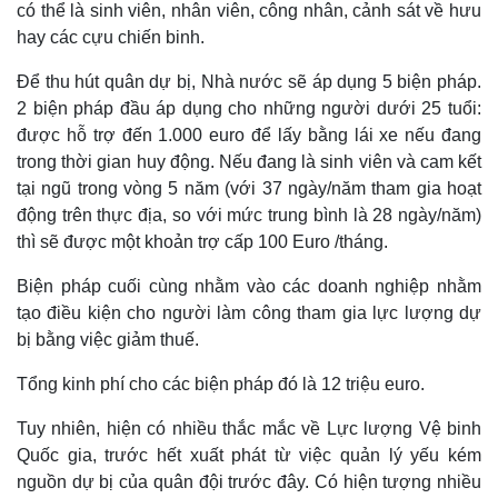
có thể là sinh viên, nhân viên, công nhân, cảnh sát về hưu
Khởi nghiệp
Tiêu dùng
hay các cựu chiến binh.
Tỷ giá
Chứng khoán
Để thu hút quân dự bị, Nhà nước sẽ áp dụng 5 biện pháp.
Giá cà phê
2 biện pháp đầu áp dụng cho những người dưới 25 tuổi:
được hỗ trợ đến 1.000 euro để lấy bằng lái xe nếu đang
trong thời gian huy động. Nếu đang là sinh viên và cam kết
tại ngũ trong vòng 5 năm (với 37 ngày/năm tham gia hoạt
động trên thực địa, so với mức trung bình là 28 ngày/năm)
thì sẽ được một khoản trợ cấp 100 Euro /tháng.
Biện pháp cuối cùng nhằm vào các doanh nghiệp nhằm
tạo điều kiện cho người làm công tham gia lực lượng dự
bị bằng việc giảm thuế.
Tổng kinh phí cho các biện pháp đó là 12 triệu euro.
Tuy nhiên, hiện có nhiều thắc mắc về Lực lượng Vệ binh
Quốc gia, trước hết xuất phát từ việc quản lý yếu kém
nguồn dự bị của quân đội trước đây. Có hiện tượng nhiều