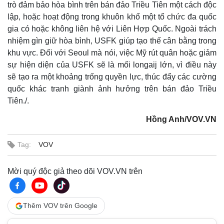
trò đảm bảo hòa bình trên bán đảo Triều Tiên một cách độc
lập, hoặc hoạt động trong khuôn khổ một tổ chức đa quốc
gia có hoặc không liên hệ với Liên Hợp Quốc. Ngoài trách
nhiệm gìn giữ hòa bình, USFK giúp tạo thế cân bằng trong
Pháp luật
Quân sự - Quốc phòng
khu vực. Đối với Seoul mà nói, việc Mỹ rút quân hoặc giảm
Vụ án
Vũ khí
sự hiện diện của USFK sẽ là mối longaij lớn, vì điều này
Tin nóng
Việt Nam
sẽ tạo ra một khoảng trống quyền lực, thúc đẩy các cường
Tư vấn luật
Phân tích
quốc khác tranh giành ảnh hưởng trên bán đảo Triều
Tiên./.
Hồng Anh/VOV.VN
Tag:
VOV
Mời quý độc giả theo dõi VOV.VN trên
Thêm VOV trên Google