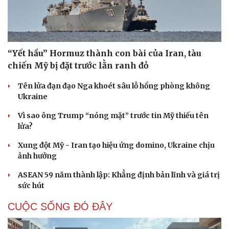
“Yết hầu” Hormuz thành con bài của Iran, tàu
chiến Mỹ bị đặt trước lằn ranh đỏ
Tên lửa đạn đạo Nga khoét sâu lỗ hổng phòng không
Ukraine
Vì sao ông Trump “nóng mặt” trước tin Mỹ thiếu tên
lửa?
Xung đột Mỹ - Iran tạo hiệu ứng domino, Ukraine chịu
ảnh hưởng
ASEAN 59 năm thành lập: Khẳng định bản lĩnh và giá trị
sức hút
CUỘC SỐNG ĐÓ ĐÂY