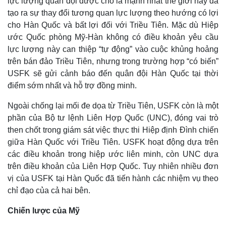
lực lượng quân đội được cho là mạnh nhất thế giới này đã
tạo ra sự thay đổi tương quan lực lượng theo hướng có lợi
cho Hàn Quốc và bất lợi đối với Triều Tiên. Mặc dù Hiệp
ước Quốc phòng Mỹ-Hàn không có điều khoản yêu cầu
lực lượng này can thiệp “tự động” vào cuộc khủng hoảng
trên bán đảo Triều Tiên, nhưng trong trường hợp “có biến”
USFK sẽ gửi cảnh báo đến quân đội Hàn Quốc tại thời
điểm sớm nhất và hỗ trợ đồng minh.
Ngoài chống lại mối đe dọa từ Triều Tiên, USFK còn là một
phần của Bộ tư lệnh Liên Hợp Quốc (UNC), đóng vai trò
then chốt trong giám sát việc thực thi Hiệp định Đình chiến
giữa Hàn Quốc với Triều Tiên. USFK hoạt động dựa trên
các điều khoản trong hiệp ước liên minh, còn UNC dựa
trên điều khoản của Liên Hợp Quốc. Tuy nhiên nhiều đơn
vị của USFK tại Hàn Quốc đã tiến hành các nhiệm vụ theo
chỉ đạo của cả hai bên.
Chiến lược của Mỹ