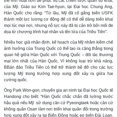
thể linh hoạt hơn để phục vụ các chiến lược quân sự khác
của Mỹ. Giáo sư Kim Tae-hyun, tại Đại học Chung Ang,
Hàn Quốc cho rằng: “Từ lâu, Mỹ đã cố gắng biến USFK
thành một lực lượng cơ động để có thể dễ dàng triển khai
mọi lúc mọi nơi, nhưng nỗ lực này đã bị cản trở bởi mối đe
dọa từ chương trình hạt nhân và tên lửa của Triều Tiên”.
Kinh tế
Thị trường
Bất động sản
Giá vàng
Nhiều học giả nhận định, kế hoạch của Mỹ nhằm kiềm chế
Khởi nghiệp
Tiêu dùng
ảnh hưởng của Trung Quốc có thể tạo ra căng thẳng trong
Tỷ giá
quan hệ giữa Hàn Quốc với Trung Quốc – đối tác thương
Chứng khoán
Giá cà phê
mại lớn nhất của Hàn Quốc. Vì không loại trừ khả năng,
BBán đảo Triều Tiên có thể trở thành bệ đỡ cho các lực
lượng Mỹ trong trường hợp xung đột xảy ra giữa hai
cường quốc.
Ông Park Won-gon, chuyên gia an ninh tại Đại học Quốc tế
Handong cho biết: “Hàn Quốc chắc chắn đã lường trước
hậu quả nếu Mỹ sử dụng căn cứ Pyeongtaek hoặc căn cứ
không quân Osan làm nơi triển khai quân đội trong trường
hợp xung đột xảy ra tại Biển Đông hoặc eo biển Đài Loan.