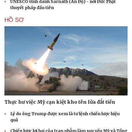
UNESCO vinh danh Sarnath (Ấn Độ) - nơi Đức Phật
thuyết pháp đầu tiên
HỒ SƠ
Thực hư việc Mỹ cạn kiệt kho tên lửa đắt tiền
Lý do ông Trump được xem là tư lệnh chiến lược hiệu
quả
Chiến lược lợi hại của Iran nhằm làm suy yếu Mỹ và Tổng