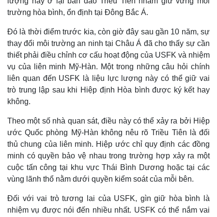
lượng này ở lại bán đảo Triều Tiên nhằm giữ vững môi
trường hòa bình, ổn định tại Đông Bắc Á.
Đó là thời điểm trước kia, còn giờ đây sau gần 10 năm, sự
thay đổi môi trường an ninh tại Châu Á đã cho thấy sự cần
thiết phải điều chỉnh cơ cấu hoạt động của USFK và nhiệm
vụ của liên minh Mỹ-Hàn. Một trong những câu hỏi chính
liên quan đến USFK là liệu lực lượng này có thể giữ vai
trò trung lập sau khi Hiệp định Hòa bình được ký kết hay
không.
Theo một số nhà quan sát, điều này có thể xảy ra bởi Hiệp
ước Quốc phòng Mỹ-Hàn không nêu rõ Triều Tiên là đối
thủ chung của liên minh. Hiệp ước chỉ quy định các đồng
minh có quyền bảo vệ nhau trong trường hợp xảy ra một
cuộc tấn công tại khu vực Thái Bình Dương hoặc tại các
vùng lãnh thổ nằm dưới quyền kiểm soát của mỗi bên.
Đối với vai trò tương lai của USFK, gìn giữ hòa bình là
nhiệm vụ được nói đến nhiều nhất. USFK có thể nắm vai