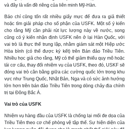
và đây là vấn đề riêng của liên minh Mỹ-Hàn.
Báo chí cũng tốn rất nhiều giấy mực để đưa ra giả thiết
hoặc tìm giải pháp cho số phận của USFK. Một số ý kiến
cho rằng Mỹ cần phải rút lực lượng này về nước, song
cũng có ý kiến nhận định USFK nên ở lại Hàn Quốc, với
vai trò là thực thể trung lập, nhằm giám sát một Hiệp ước
Thế giới
Multimedia
Hòa bình (có thể được ký kết) trên Bán đảo Triều Tiên.
Nhiều học giả cho rằng, Mỹ có thể giảm thiểu quy mô hoặc
Quan sát
Video
Cuộc sống đó đây
Ảnh
tái cơ cấu, thay đổi nhiệm vụ của USFK, theo đó, USKF sẽ
Hồ sơ
E-Magazine
đóng vai trò cân bằng giữa các cường quốc lớn trong khu
Infographic
vực như Trung Quốc, Nhật Bản, Nga và có sức ảnh hướng
lớn hơn trên bán đảo Triều Tiên trong dòng chảy địa chính
trị tại Đông Bắc Á.
Vai trò của USFK
Nhiệm vụ hàng đầu của USFK là chống lại mối đe dọa của
Triều Tiên theo cơ chế phòng vệ tập thể. Sự hiện diện của