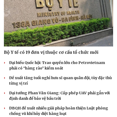
Văn học
Thời trang
Âm nhạc
Sao Việt
Di sản
Bộ Y tế có 19 đơn vị thuộc cơ cấu tổ chức mới
Đại biểu Quốc hội: Trao quyền lớn cho Petrovietnam
phải có “hàng rào” kiểm soát
Đề xuất tăng tuổi nghỉ hưu sĩ quan quân đội, tùy đặc thù
từng vị trí
Đại tướng Phan Văn Giang: Cấp phép UAV phải gắn với
định danh để bảo vệ bầu trời
ĐBQH đề xuất nhiều giải pháp hoàn thiện Luật phòng
chống vũ khí hủy diệt hàng loạt