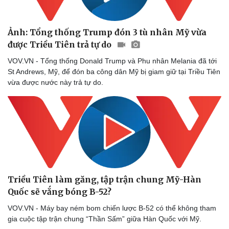
Nhi khoa
Nam khoa
Làm đẹp - giảm cân
Ảnh: Tổng thống Trump đón 3 tù nhân Mỹ vừa
Phòng mạch online
được Triều Tiên trả tự do
Ăn sạch sống khỏe
VOV.VN - Tổng thống Donald Trump và Phu nhân Melania đã tới
St Andrews, Mỹ, để đón ba công dân Mỹ bị giam giữ tại Triều Tiên
vừa được nước này trả tự do.
Triều Tiên làm găng, tập trận chung Mỹ-Hàn
Quốc sẽ vắng bóng B-52?
VOV.VN - Máy bay ném bom chiến lược B-52 có thể không tham
gia cuộc tập trận chung “Thần Sấm” giữa Hàn Quốc với Mỹ.