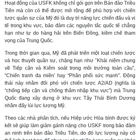
Hoạt động của USFK không chỉ gói gọn trên Bán đảo Triều
Tiên mà còn có thể được mở rộng để phù hợp với chiến
lược quân sự của Mỹ đó là duy trì năng lực chiến đấu và vị
tế trong khu vực, bảo đảm các nguyên tắc quốc tế chẳng
hạn như tự do hàng hải trên Biển Đông, kiềm chế tham
vọng của Trung Quốc.
Trong thời gian qua, Mỹ đã phát triển một loạt chiến lược
và học thuyết quân sự, chặng hạn như "Khái niệm chung
về Tiếp cận và Kiểm soát trong môi trường toàn cầu”,
“Chiến tranh đa miền’ hay “Phân phối sức mạnh”. Động
thái này nhằm đối phó với chiến lược A2/AD (nghĩa là
“chống tiếp cận và chống thâm nhập khu vực”) mà Trung
Quốc đang xây dựng ở khu vực Tây Thái Bình Dương
nhằm đẩy lùi lực lượng Mỹ.
Theo các nhà phân tích, nếu Hiệp ước Hòa bình được ký
kết sẽ giúp làm giảm gánh nặng cho USKF trong bảo đảm
an ninh trên bán đảo Triều Tiên, do đó lực lượng này có