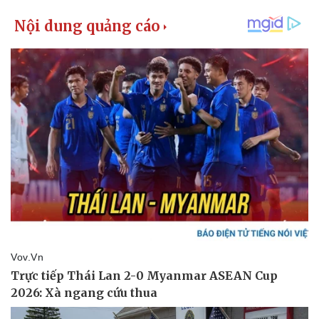
Thể thao
Ô tô - Xe máy
Bóng đá
Ô tô
Lịch thi đấu bóng đá
Xe máy
Thế giới thể thao
Tư vấn
eSports
Hậu trường