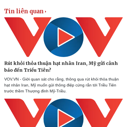
Tin liên quan
Rút khỏi thỏa thuận hạt nhân Iran, Mỹ gửi cảnh
báo đến Triều Tiên?
VOV.VN - Giới quan sát cho rằng, thông qua rút khỏi thỏa thuận
hạt nhân Iran, Mỹ muốn gửi thông điệp cứng rắn tới Triều Tiên
trước thềm Thượng đỉnh Mỹ-Triều.
Sức khỏe
Đời sống
Dinh dưỡng - món ngon
Nhà đẹp
Cây thuốc
Blog
Sản phụ khoa
Tình yêu - Gia đình