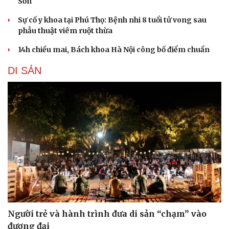
Sơn
Sự cố y khoa tại Phú Thọ: Bệnh nhi 8 tuổi tử vong sau
phẫu thuật viêm ruột thừa
14h chiều mai, Bách khoa Hà Nội công bố điểm chuẩn
DI SẢN
Du lịch
Podcast
Tư vấn
Câu chuyện thời sự
Săn Tour
Đọc truyện đêm khuya
Người trẻ và hành trình đưa di sản “chạm” vào
check-in
Cửa sổ tình yêu
Kể chuyện cho bé
đương đại