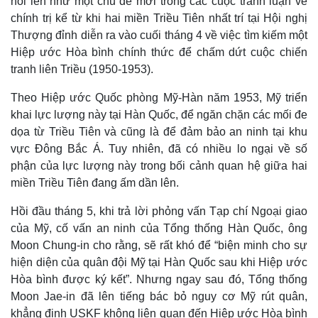
nổi lên như một chủ đề mới trong các cuộc tranh luận về
chính trị kể từ khi hai miền Triều Tiên nhất trí tại Hội nghị
Thượng đỉnh diễn ra vào cuối tháng 4 về việc tìm kiếm một
Hiệp ước Hòa bình chính thức để chấm dứt cuộc chiến
tranh liên Triều (1950-1953).
Theo Hiệp ước Quốc phòng Mỹ-Hàn năm 1953, Mỹ triển
khai lực lượng này tại Hàn Quốc, để ngăn chặn các mối đe
dọa từ Triều Tiên và cũng là để đảm bảo an ninh tại khu
vực Đông Bắc Á. Tuy nhiên, đã có nhiều lo ngại về số
phận của lực lượng này trong bối cảnh quan hệ giữa hai
miền Triều Tiên đang ấm dần lên.
Hồi đầu tháng 5, khi trả lời phỏng vấn Tạp chí Ngoại giao
của Mỹ, cố vấn an ninh của Tổng thống Hàn Quốc, ông
Moon Chung-in cho rằng, sẽ rất khó để “biện minh cho sự
hiện diện của quân đội Mỹ tại Hàn Quốc sau khi Hiệp ước
Hòa bình được ký kết”. Nhưng ngay sau đó, Tổng thống
Moon Jae-in đã lên tiếng bác bỏ nguy cơ Mỹ rút quân,
khẳng định USKF không liên quan đến Hiệp ước Hòa bình