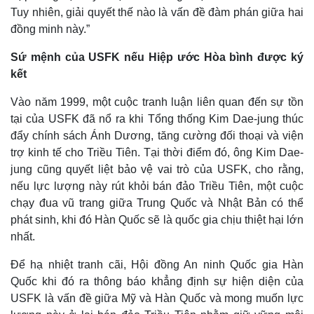
Tuy nhiên, giải quyết thế nào là vấn đề đàm phán giữa hai
đồng minh này.”
Sứ mệnh của USFK nếu Hiệp ước Hòa bình được ký
kết
Vào năm 1999, một cuộc tranh luận liên quan đến sự tồn
tại của USFK đã nổ ra khi Tổng thống Kim Dae-jung thúc
đẩy chính sách Ánh Dương, tăng cường đối thoại và viện
trợ kinh tế cho Triều Tiên. Tại thời điểm đó, ông Kim Dae-
jung cũng quyết liệt bảo vệ vai trò của USFK, cho rằng,
nếu lực lượng này rút khỏi bán đảo Triều Tiên, một cuộc
chạy đua vũ trang giữa Trung Quốc và Nhật Bản có thể
phát sinh, khi đó Hàn Quốc sẽ là quốc gia chịu thiệt hại lớn
nhất.
Để hạ nhiệt tranh cãi, Hội đồng An ninh Quốc gia Hàn
Quốc khi đó ra thông báo khẳng định sự hiện diện của
USFK là vấn đề giữa Mỹ và Hàn Quốc và mong muốn lực