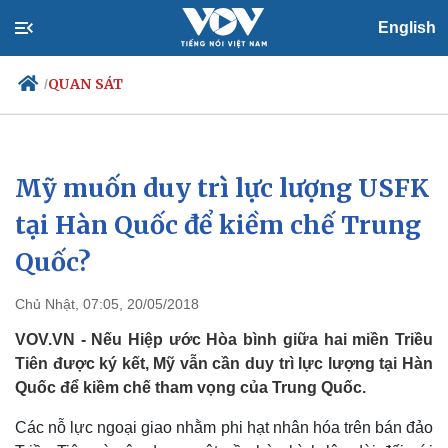
English
QUAN SÁT
/
Mỹ muốn duy trì lực lượng USFK
Chính trị
Xã hội
Đảng
Tin 24h
tại Hàn Quốc để kiềm chế Trung
Tổ chức nhân sự
Dự báo thời tiết
Quốc?
Quốc hội
Giáo dục
Nhận diện sự thật
Dấu ấn VOV
Việc làm
Chủ Nhật, 07:05, 20/05/2018
Biển đảo
VOV.VN - Nếu Hiệp ước Hòa bình giữa hai miền Triều
Tiên được ký kết, Mỹ vẫn cần duy trì lực lượng tại Hàn
Quốc để kiềm chế tham vọng của Trung Quốc.
Các nỗ lực ngoại giao nhằm phi hạt nhân hóa trên bán đảo