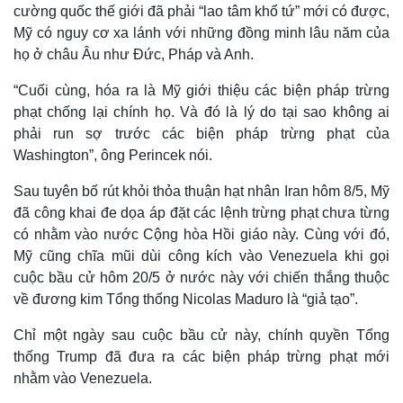
cường quốc thế giới đã phải “lao tâm khổ tứ” mới có được,
Mỹ có nguy cơ xa lánh với những đồng minh lâu năm của
họ ở châu Âu như Đức, Pháp và Anh.
“Cuối cùng, hóa ra là Mỹ giới thiệu các biện pháp trừng
phạt chống lại chính họ. Và đó là lý do tại sao không ai
phải run sợ trước các biện pháp trừng phạt của
Thế giới
Multimedia
Washington”, ông Perincek nói.
Quan sát
Video
Sau tuyên bố rút khỏi thỏa thuận hạt nhân Iran hôm 8/5, Mỹ
Cuộc sống đó đây
Ảnh
Hồ sơ
E-Magazine
đã công khai đe dọa áp đặt các lệnh trừng phạt chưa từng
Infographic
có nhằm vào nước Cộng hòa Hồi giáo này. Cùng với đó,
Mỹ cũng chĩa mũi dùi công kích vào Venezuela khi gọi
cuộc bầu cử hôm 20/5 ở nước này với chiến thắng thuộc
về đương kim Tổng thống Nicolas Maduro là “giả tạo”.
Chỉ một ngày sau cuộc bầu cử này, chính quyền Tổng
thống Trump đã đưa ra các biện pháp trừng phạt mới
nhằm vào Venezuela.