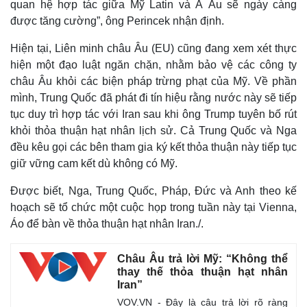
quan hệ hợp tác giữa Mỹ Latin và Á Âu sẽ ngày càng
được tăng cường”, ông Perincek nhận định.
Hiện tại, Liên minh châu Âu (EU) cũng đang xem xét thực
hiện một đạo luật ngăn chặn, nhằm bảo vệ các công ty
châu Âu khỏi các biện pháp trừng phạt của Mỹ. Về phần
mình, Trung Quốc đã phát đi tín hiệu rằng nước này sẽ tiếp
tục duy trì hợp tác với Iran sau khi ông Trump tuyên bố rút
khỏi thỏa thuận hạt nhân lịch sử. Cả Trung Quốc và Nga
đều kêu gọi các bên tham gia ký kết thỏa thuận này tiếp tục
giữ vững cam kết dù không có Mỹ.
Được biết, Nga, Trung Quốc, Pháp, Đức và Anh theo kế
hoạch sẽ tổ chức một cuộc họp trong tuần này tại Vienna,
Áo để bàn về thỏa thuận hạt nhân Iran./.
Châu Âu trả lời Mỹ: “Không thể
thay thế thỏa thuận hạt nhân
Iran”
VOV.VN - Đây là câu trả lời rõ ràng