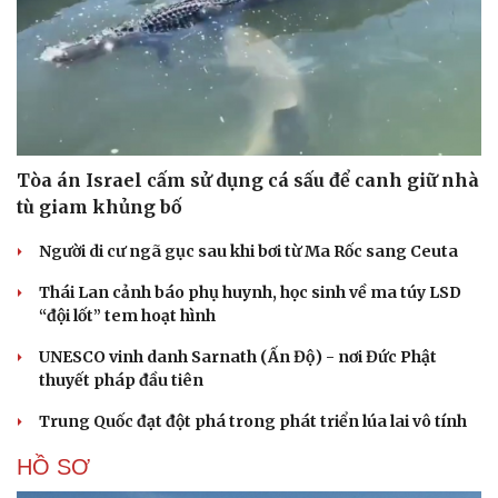
Tòa án Israel cấm sử dụng cá sấu để canh giữ nhà
tù giam khủng bố
Người di cư ngã gục sau khi bơi từ Ma Rốc sang Ceuta
Cải chính
Thái Lan cảnh báo phụ huynh, học sinh về ma túy LSD
“đội lốt” tem hoạt hình
UNESCO vinh danh Sarnath (Ấn Độ) - nơi Đức Phật
thuyết pháp đầu tiên
Trung Quốc đạt đột phá trong phát triển lúa lai vô tính
HỒ SƠ