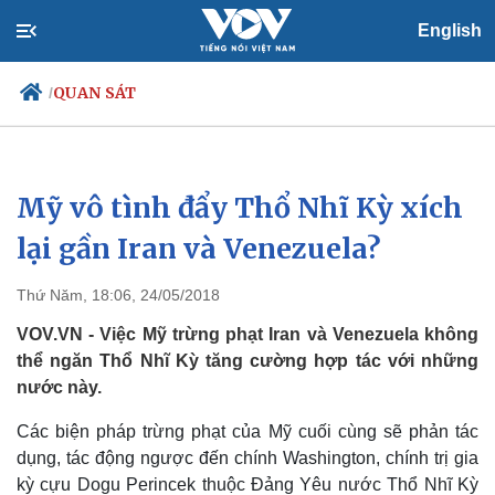
English
QUAN SÁT
/
Mỹ vô tình đẩy Thổ Nhĩ Kỳ xích
Chính trị
Xã hội
Đảng
Tin 24h
lại gần Iran và Venezuela?
Tổ chức nhân sự
Dự báo thời tiết
Quốc hội
Giáo dục
Thứ Năm, 18:06, 24/05/2018
Nhận diện sự thật
Dấu ấn VOV
Việc làm
VOV.VN - Việc Mỹ trừng phạt Iran và Venezuela không
Biển đảo
thể ngăn Thổ Nhĩ Kỳ tăng cường hợp tác với những
nước này.
Các biện pháp trừng phạt của Mỹ cuối cùng sẽ phản tác
dụng, tác động ngược đến chính Washington, chính trị gia
kỳ cựu Dogu Perincek thuộc Đảng Yêu nước Thổ Nhĩ Kỳ