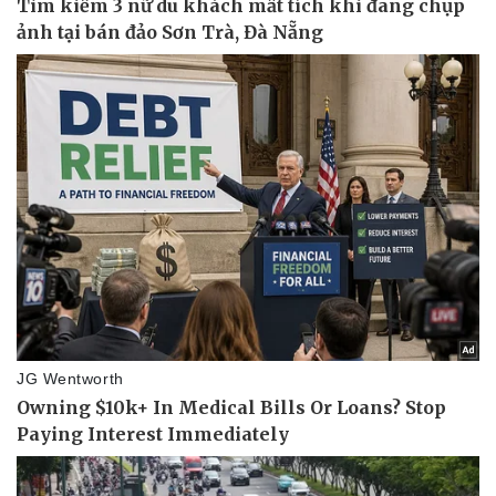
Bóng đá
Ô tô
Lịch thi đấu bóng đá
Xe máy
Thế giới thể thao
Tư vấn
eSports
Hậu trường