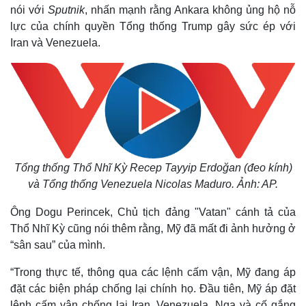
nói với
Sputnik
, nhấn mạnh rằng Ankara không ủng hộ nỗ
lực của chính quyền Tổng thống Trump gây sức ép với
Iran và Venezuela.
Tổng thống Thổ Nhĩ Kỳ Recep Tayyip Erdoğan (đeo kính)
và Tổng thống Venezuela Nicolas Maduro. Ảnh: AP.
Ông Dogu Perincek, Chủ tịch đảng "Vatan" cánh tả của
Thổ Nhĩ Kỳ cũng nói thêm rằng, Mỹ đã mất đi ảnh hưởng ở
“sân sau” của mình.
“Trong thực tế, thông qua các lệnh cấm vận, Mỹ đang áp
đặt các biện pháp chống lại chính họ. Đầu tiên, Mỹ áp đặt
lệnh cấm vận chống lại Iran, Venezuela, Nga và cố gắng