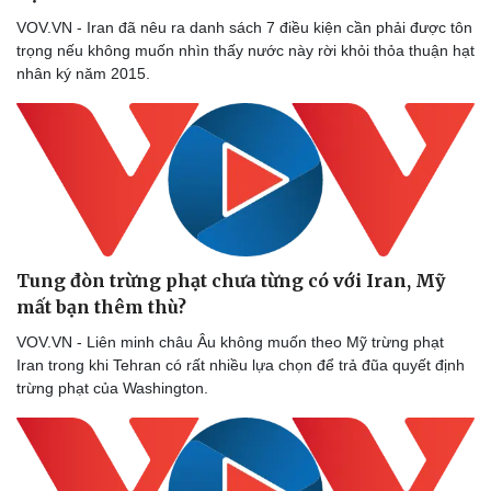
Phòng mạch online
VOV.VN - Iran đã nêu ra danh sách 7 điều kiện cần phải được tôn
Ăn sạch sống khỏe
trọng nếu không muốn nhìn thấy nước này rời khỏi thỏa thuận hạt
nhân ký năm 2015.
Tung đòn trừng phạt chưa từng có với Iran, Mỹ
mất bạn thêm thù?
VOV.VN - Liên minh châu Âu không muốn theo Mỹ trừng phạt
Iran trong khi Tehran có rất nhiều lựa chọn để trả đũa quyết định
trừng phạt của Washington.