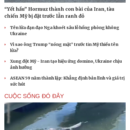
“Yết hầu” Hormuz thành con bài của Iran, tàu
chiến Mỹ bị đặt trước lằn ranh đỏ
Tên lửa đạn đạo Nga khoét sâu lỗ hổng phòng không
Ukraine
Vì sao ông Trump “nóng mặt” trước tin Mỹ thiếu tên
lửa?
Xung đột Mỹ - Iran tạo hiệu ứng domino, Ukraine chịu
ảnh hưởng
ASEAN 59 năm thành lập: Khẳng định bản lĩnh và giá trị
sức hút
CUỘC SỐNG ĐÓ ĐÂY