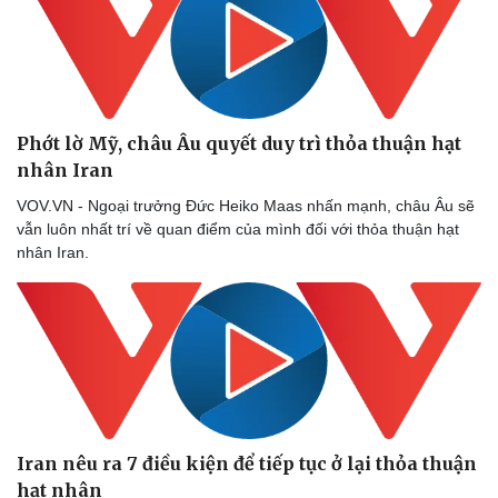
Phớt lờ Mỹ, châu Âu quyết duy trì thỏa thuận hạt
nhân Iran
VOV.VN - Ngoại trưởng Đức Heiko Maas nhấn mạnh, châu Âu sẽ
vẫn luôn nhất trí về quan điểm của mình đối với thỏa thuận hạt
nhân Iran.
Sức khỏe
Đời sống
Dinh dưỡng - món ngon
Nhà đẹp
Cây thuốc
Blog
Sản phụ khoa
Tình yêu - Gia đình
Nhi khoa
Iran nêu ra 7 điều kiện để tiếp tục ở lại thỏa thuận
Nam khoa
hạt nhân
Làm đẹp - giảm cân