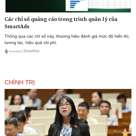
Các chỉ số quảng cáo trong trình quản lý của
SmartAds
Thông qua các chỉ số này, thương hiệu đánh giá mức độ hiển thị,
tương tác, hiệu quả chi phí.
| SmartAds
CHÍNH TRỊ
Văn hóa
Giải trí
Sân khấu - Điện ảnh
Nghệ sĩ
Văn học
Thời trang
Âm nhạc
Sao Việt
Di sản