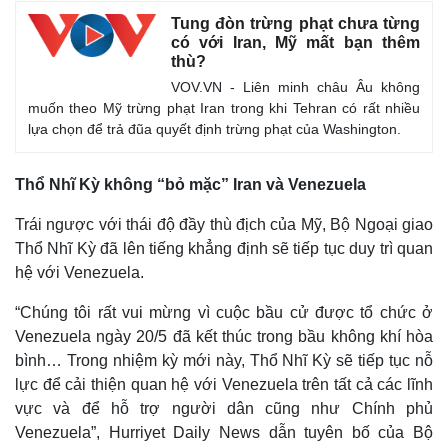
Tung đòn trừng phạt chưa từng
có với Iran, Mỹ mất bạn thêm
thù?
VOV.VN - Liên minh châu Âu không
muốn theo Mỹ trừng phạt Iran trong khi Tehran có rất nhiều
lựa chọn để trả đũa quyết định trừng phạt của Washington.
Thổ Nhĩ Kỳ không “bỏ mặc” Iran và Venezuela
Trái ngược với thái độ đầy thù địch của Mỹ, Bộ Ngoại giao
Thổ Nhĩ Kỳ đã lên tiếng khẳng định sẽ tiếp tục duy trì quan
hệ với Venezuela.
“Chúng tôi rất vui mừng vì cuộc bầu cử được tổ chức ở
Venezuela ngày 20/5 đã kết thúc trong bầu không khí hòa
bình… Trong nhiệm kỳ mới này, Thổ Nhĩ Kỳ sẽ tiếp tục nỗ
lực để cải thiện quan hệ với Venezuela trên tất cả các lĩnh
vực và để hỗ trợ người dân cũng như Chính phủ
Venezuela”, Hurriyet Daily News dẫn tuyên bố của Bộ