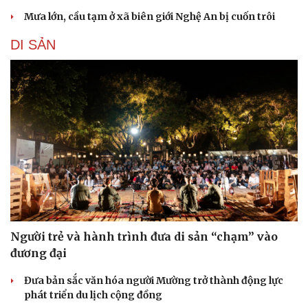
Mưa lớn, cầu tạm ở xã biên giới Nghệ An bị cuốn trôi
DI SẢN
Du lịch
Podcast
Tư vấn
Câu chuyện thời sự
Săn Tour
Đọc truyện đêm khuya
check-in
Cửa sổ tình yêu
Người trẻ và hành trình đưa di sản “chạm” vào
Kể chuyện cho bé
đương đại
Hạt giống tâm hồn
Đưa bản sắc văn hóa người Mường trở thành động lực
phát triển du lịch cộng đồng