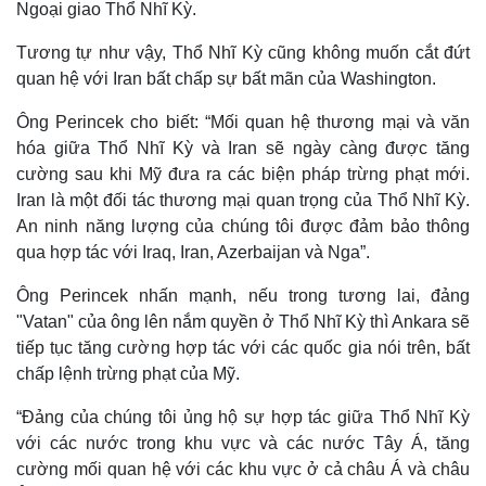
Ngoại giao Thổ Nhĩ Kỳ.
Tương tự như vậy, Thổ Nhĩ Kỳ cũng không muốn cắt đứt
quan hệ với Iran bất chấp sự bất mãn của Washington.
Ông Perincek cho biết: “Mối quan hệ thương mại và văn
hóa giữa Thổ Nhĩ Kỳ và Iran sẽ ngày càng được tăng
cường sau khi Mỹ đưa ra các biện pháp trừng phạt mới.
Iran là một đối tác thương mại quan trọng của Thổ Nhĩ Kỳ.
An ninh năng lượng của chúng tôi được đảm bảo thông
qua hợp tác với Iraq, Iran, Azerbaijan và Nga”.
Ông Perincek nhấn mạnh, nếu trong tương lai, đảng
"Vatan" của ông lên nắm quyền ở Thổ Nhĩ Kỳ thì Ankara sẽ
tiếp tục tăng cường hợp tác với các quốc gia nói trên, bất
chấp lệnh trừng phạt của Mỹ.
“Đảng của chúng tôi ủng hộ sự hợp tác giữa Thổ Nhĩ Kỳ
với các nước trong khu vực và các nước Tây Á, tăng
cường mối quan hệ với các khu vực ở cả châu Á và châu