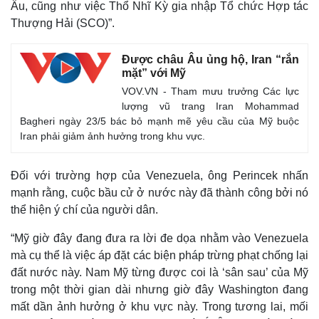
Âu, cũng như việc Thổ Nhĩ Kỳ gia nhập Tổ chức Hợp tác
Thượng Hải (SCO)”.
Được châu Âu ủng hộ, Iran “rắn
mặt” với Mỹ
Kinh tế
Thị trường
VOV.VN - Tham mưu trưởng Các lực
Bất động sản
Giá vàng
lượng vũ trang Iran Mohammad
Khởi nghiệp
Tiêu dùng
Bagheri ngày 23/5 bác bỏ mạnh mẽ yêu cầu của Mỹ buộc
Tỷ giá
Iran phải giảm ảnh hưởng trong khu vực.
Chứng khoán
Giá cà phê
Đối với trường hợp của Venezuela, ông Perincek nhấn
mạnh rằng, cuộc bầu cử ở nước này đã thành công bởi nó
thể hiện ý chí của người dân.
“Mỹ giờ đây đang đưa ra lời đe dọa nhằm vào Venezuela
mà cụ thể là việc áp đặt các biện pháp trừng phạt chống lại
đất nước này. Nam Mỹ từng được coi là ‘sân sau’ của Mỹ
trong một thời gian dài nhưng giờ đây Washington đang
mất dần ảnh hưởng ở khu vực này. Trong tương lai, mối