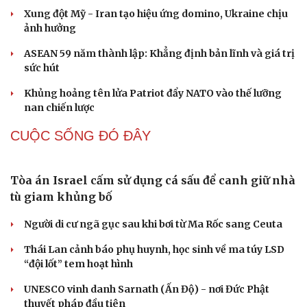
Xung đột Mỹ - Iran tạo hiệu ứng domino, Ukraine chịu
ảnh hưởng
ASEAN 59 năm thành lập: Khẳng định bản lĩnh và giá trị
sức hút
Khủng hoảng tên lửa Patriot đẩy NATO vào thế lưỡng
nan chiến lược
CUỘC SỐNG ĐÓ ĐÂY
Tòa án Israel cấm sử dụng cá sấu để canh giữ nhà
tù giam khủng bố
Người di cư ngã gục sau khi bơi từ Ma Rốc sang Ceuta
Thái Lan cảnh báo phụ huynh, học sinh về ma túy LSD
“đội lốt” tem hoạt hình
UNESCO vinh danh Sarnath (Ấn Độ) - nơi Đức Phật
thuyết pháp đầu tiên