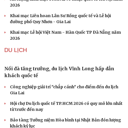
2026
Khai mạc Liên hoan Lân Sư Rồng quốc tế và Lễ hội
đường phố Quy Nhơn - Gia Lai
Khai mạc Lễ hội Việt Nam - Hàn Quốc TP Đà Nẵng năm
2026
DU LỊCH
Nối đà tăng trưởng, du lịch Vĩnh Long hấp dẫn
khách quốc tế
Văn hóa
Giải trí
Công nghiệp giải trí "chắp cánh" cho điểm đến du lịch
Sân khấu - Điện ảnh
Nghệ sĩ
Gia Lai
Văn học
Thời trang
Hội chợ Du lịch quốc tế TP.HCM 2026 có quy mô lớn nhất
Âm nhạc
Sao Việt
từ trước đến nay
Di sản
Bảo tàng Tưởng niệm Hòa bình tại Nhật Bản đón lượng
khách kỷ lục