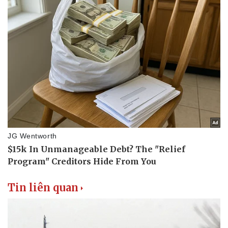
Thể thao
Ô tô - Xe máy
Bóng đá
Ô tô
Lịch thi đấu bóng đá
Xe máy
Thế giới thể thao
Tư vấn
eSports
Hậu trường
Tin liên quan