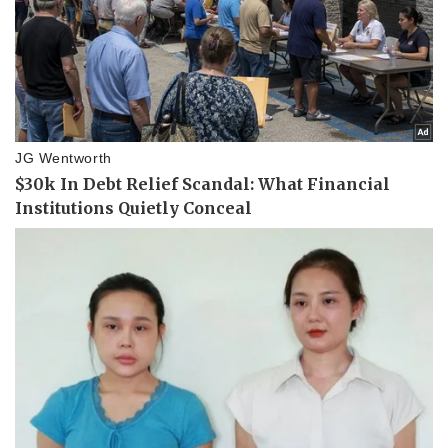
Vụ án
Vũ khí
Tin nóng
Việt Nam
Tư vấn luật
Phân tích