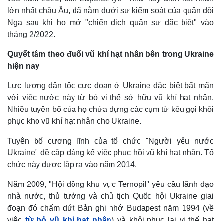
lớn nhất châu Âu, đã nằm dưới sự kiểm soát của quân đội
Nga sau khi họ mở "chiến dịch quân sự đặc biệt" vào
tháng 2/2022.
Quyết tâm theo đuổi vũ khí hạt nhân bên trong Ukraine
hiện nay
Lực lượng dân tộc cực đoan ở Ukraine đặc biệt bất mãn
với việc nước này từ bỏ vị thế sở hữu vũ khí hạt nhân.
Nhiều tuyên bố của họ chứa đựng các cụm từ kêu gọi khôi
phục kho vũ khí hạt nhân cho Ukraine.
Tuyên bố cương lĩnh của tổ chức "Người yêu nước
Thế giới
Multimedia
Ukraine" đề cập đáng kể việc phục hồi vũ khí hạt nhân. Tổ
Quan sát
Video
chức này được lập ra vào năm 2014.
Cuộc sống đó đây
Ảnh
Hồ sơ
E-Magazine
Năm 2009, "Hội đồng khu vực Ternopil" yêu cầu lãnh đạo
Infographic
nhà nước, thủ tướng và chủ tịch Quốc hội Ukraine giai
đoạn đó chấm dứt Bản ghi nhớ Budapest năm 1994 (về
việc
từ bỏ vũ khí hạt nhân
) và khôi phục lại vị thế hạt