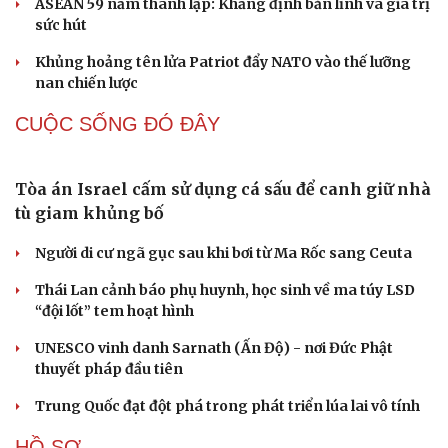
ASEAN 59 năm thành lập: Khẳng định bản lĩnh và giá trị
Hạt giống tâm hồn
sức hút
Khủng hoảng tên lửa Patriot đẩy NATO vào thế lưỡng
nan chiến lược
CUỘC SỐNG ĐÓ ĐÂY
Tòa án Israel cấm sử dụng cá sấu để canh giữ nhà
tù giam khủng bố
Người di cư ngã gục sau khi bơi từ Ma Rốc sang Ceuta
Thái Lan cảnh báo phụ huynh, học sinh về ma túy LSD
“đội lốt” tem hoạt hình
UNESCO vinh danh Sarnath (Ấn Độ) - nơi Đức Phật
thuyết pháp đầu tiên
Trung Quốc đạt đột phá trong phát triển lúa lai vô tính
HỒ SƠ