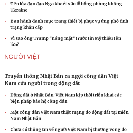
Tên lửa đạn đạo Nga khoét sâu lỗ hổng phòng không
Ukraine
Ban hành danh mục trang thiết bị phục vụ ứng phó tình
trạng khẩn cấp
Vì sao ông Trump “nóng mặt” trước tin Mỹ thiếu tên
lửa?
Sức khỏe
Đời sống
Dinh dưỡng - món ngon
Nhà đẹp
NGƯỜI VIỆT
Cây thuốc
Blog
Sản phụ khoa
Tình yêu - Gia đình
Nhi khoa
Truyền thông Nhật Bản ca ngợi công dân Việt
Nam khoa
Nam cứu người trong động đất
Làm đẹp - giảm cân
Phòng mạch online
Động đất ở Nhật Bản: Việt Nam kịp thời triển khai các
Ăn sạch sống khỏe
biện pháp bảo hộ công dân
Một công dân Việt Nam thiệt mạng do động đất tại miền
Nam Nhật Bản
Chưa có thông tin về người Việt Nam bị thương vong do