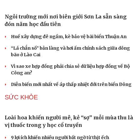
Ngôi trường mới nơi biên giới Sơn La sẵn sàng
đón năm học đầu tiên
Huế xây dựng đê ngầm, kè bảo vệ bãi biển Thuận An
“Lá chắn số” bản làng và hơi ấm chính sách giữa dông
bão ở Lào Cai
Vì sao xe hợp đồng phải chia sẻ dữ liệu hợp đồng về Bộ
Công an?
Diễn biến mới nhất về áp thấp nhiệt đới trên biển Đông
SỨC KHỎE
Loài hoa khiến người mê, kẻ “sợ” mỗi mùa thu là
vị thuốc trong y học cổ truyền
9 lợi ích khiến nhiều người bất ngờ từ thịt ếch