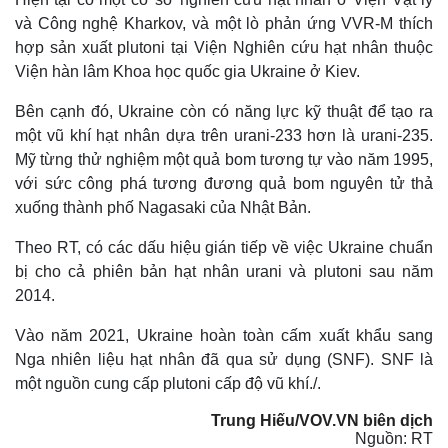
Giá cà phê
và Công nghệ Kharkov, và một lò phản ứng VVR-M thích
hợp sản xuất plutoni tại Viện Nghiên cứu hạt nhân thuộc
Viện hàn lâm Khoa học quốc gia Ukraine ở Kiev.
Bên cạnh đó, Ukraine còn có năng lực kỹ thuật để tạo ra
một vũ khí hạt nhân dựa trên urani-233 hơn là urani-235.
Mỹ từng thử nghiệm một quả bom tương tự vào năm 1995,
với sức công phá tương đương quả bom nguyên tử thả
xuống thành phố Nagasaki của Nhật Bản.
Theo RT, có các dấu hiệu gián tiếp về việc Ukraine chuẩn
bị cho cả phiên bản hạt nhân urani và plutoni sau năm
2014.
Vào năm 2021, Ukraine hoàn toàn cấm xuất khẩu sang
Nga nhiên liệu hạt nhân đã qua sử dụng (SNF). SNF là
một nguồn cung cấp plutoni cấp độ vũ khí./.
Trung Hiếu/VOV.VN biên dịch
Nguồn: RT