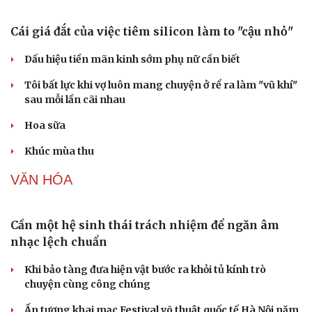
Cái giá đắt của việc tiêm silicon làm to "cậu nhỏ"
Dấu hiệu tiền mãn kinh sớm phụ nữ cần biết
Tôi bất lực khi vợ luôn mang chuyện ở rể ra làm "vũ khí"
sau mỗi lần cãi nhau
Hoa sữa
Khúc mùa thu
VĂN HÓA
Cần một hệ sinh thái trách nhiệm để ngăn âm
nhạc lệch chuẩn
Khi bảo tàng đưa hiện vật bước ra khỏi tủ kính trò
chuyện cùng công chúng
Ấn tượng khai mạc Festival võ thuật quốc tế Hà Nội năm