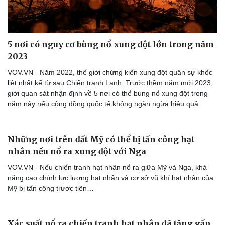
5 nơi có nguy cơ bùng nổ xung đột lớn trong năm
Doanh nghiệp
Công nghệ
2023
Thông tin doanh nghiệp
Sành điệu
Doanh nghiệp 24h
Tin Công nghệ
VOV.VN - Năm 2022, thế giới chứng kiến xung đột quân sự khốc
Doanh nhân
Trải nghiệm
liệt nhất kể từ sau Chiến tranh Lạnh. Trước thềm năm mới 2023,
Vì cộng đồng
Chuyển đổi số
giới quan sát nhận định về 5 nơi có thể bùng nổ xung đột trong
năm này nếu cộng đồng quốc tế không ngăn ngừa hiệu quả.
Những nơi trên đất Mỹ có thể bị tấn công hạt
nhân nếu nổ ra xung đột với Nga
VOV.VN - Nếu chiến tranh hạt nhân nổ ra giữa Mỹ và Nga, khả
năng cao chính lực lượng hạt nhân và cơ sở vũ khí hạt nhân của
Mỹ bị tấn công trước tiên…
Xác suất nổ ra chiến tranh hạt nhân đã tăng gấp