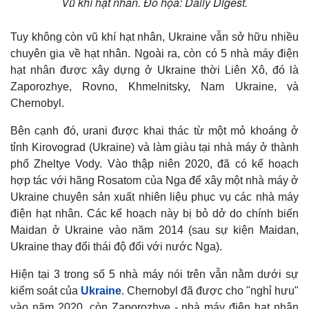
Vũ khí hạt nhân. Đồ họa: Daily Digest.
Tuy không còn vũ khí hạt nhân, Ukraine vẫn sở hữu nhiều
chuyên gia về hạt nhân. Ngoài ra, còn có 5 nhà máy điện
hạt nhân được xây dựng ở Ukraine thời Liên Xô, đó là
Zaporozhye, Rovno, Khmelnitsky, Nam Ukraine, và
Chernobyl.
Bên cạnh đó, urani được khai thác từ một mỏ khoáng ở
tỉnh Kirovograd (Ukraine) và làm giàu tại nhà máy ở thành
phố Zheltye Vody. Vào thập niên 2020, đã có kế hoạch
hợp tác với hãng Rosatom của Nga để xây một nhà máy ở
Ukraine chuyên sản xuất nhiên liệu phục vụ các nhà máy
điện hạt nhân. Các kế hoạch này bị bỏ dở do chính biến
Maidan ở Ukraine vào năm 2014 (sau sự kiện Maidan,
Ukraine thay đổi thái độ đối với nước Nga).
Hiện tại 3 trong số 5 nhà máy nói trên vẫn nằm dưới sự
kiểm soát của
Ukraine
. Chernobyl đã được cho "nghỉ hưu"
vào năm 2020, còn Zaporozhye - nhà máy điện hạt nhân