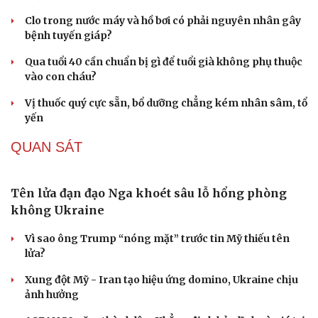
Clo trong nước máy và hồ bơi có phải nguyên nhân gây
bệnh tuyến giáp?
Qua tuổi 40 cần chuẩn bị gì để tuổi già không phụ thuộc
vào con cháu?
Vị thuốc quý cực sẵn, bổ dưỡng chẳng kém nhân sâm, tổ
yến
QUAN SÁT
Tên lửa đạn đạo Nga khoét sâu lỗ hổng phòng
không Ukraine
Vì sao ông Trump “nóng mặt” trước tin Mỹ thiếu tên
Du lịch
Podcast
lửa?
Tư vấn
Câu chuyện thời sự
Xung đột Mỹ - Iran tạo hiệu ứng domino, Ukraine chịu
Săn Tour
Đọc truyện đêm khuya
ảnh hưởng
check-in
Cửa sổ tình yêu
Kể chuyện cho bé