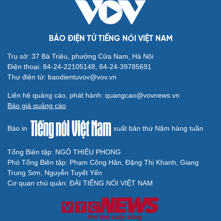
BÁO ĐIỆN TỬ TIẾNG NÓI VIỆT NAM
Trụ sở: 37 Bà Triệu, phường Cửa Nam, Hà Nội
Điện thoại: 84-24-22105148, 84-24-39785691
Thư điện tử: baodientuvov@vov.vn
Liên hệ quảng cáo, phát hành: quangcao@vovnews.vn
Báo giá quảng cáo
Báo in
xuất bản thứ Năm hàng tuần
Tổng Biên tập: NGÔ THIỆU PHONG
Phó Tổng Biên tập: Phạm Công Hân, Đặng Thị Khanh, Giang
Trung Sơn, Nguyễn Tuyết Yến
Cơ quan chủ quản: ĐÀI TIẾNG NÓI VIỆT NAM