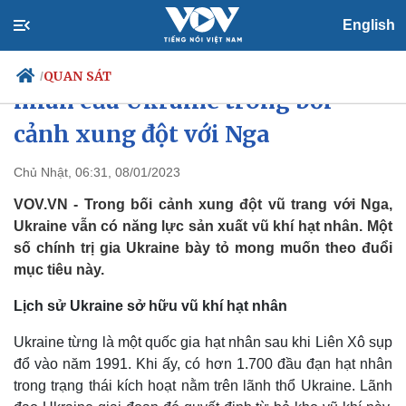
English
Năng lực phát triển vũ khí hạt
QUAN SÁT
/
nhân của Ukraine trong bối
cảnh xung đột với Nga
Chính trị
Xã hội
Chủ Nhật, 06:31, 08/01/2023
Đảng
Tin 24h
VOV.VN - Trong bối cảnh xung đột vũ trang với Nga,
Tổ chức nhân sự
Dự báo thời tiết
Ukraine vẫn có năng lực sản xuất vũ khí hạt nhân. Một
Quốc hội
Giáo dục
số chính trị gia Ukraine bày tỏ mong muốn theo đuổi
Nhận diện sự thật
Dấu ấn VOV
mục tiêu này.
Việc làm
Biển đảo
Lịch sử Ukraine sở hữu vũ khí hạt nhân
Ukraine từng là một quốc gia hạt nhân sau khi Liên Xô sụp
đổ vào năm 1991. Khi ấy, có hơn 1.700 đầu đạn hạt nhân
trong trạng thái kích hoạt nằm trên lãnh thổ Ukraine. Lãnh