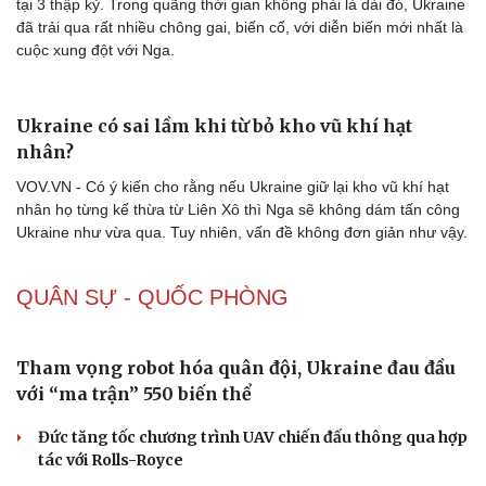
tại 3 thập kỷ. Trong quãng thời gian không phải là dài đó, Ukraine
đã trải qua rất nhiều chông gai, biến cố, với diễn biến mới nhất là
cuộc xung đột với Nga.
Ukraine có sai lầm khi từ bỏ kho vũ khí hạt
nhân?
VOV.VN - Có ý kiến cho rằng nếu Ukraine giữ lại kho vũ khí hạt
nhân họ từng kế thừa từ Liên Xô thì Nga sẽ không dám tấn công
Ukraine như vừa qua. Tuy nhiên, vấn đề không đơn giản như vậy.
QUÂN SỰ - QUỐC PHÒNG
Tham vọng robot hóa quân đội, Ukraine đau đầu
với “ma trận” 550 biến thể
Đức tăng tốc chương trình UAV chiến đấu thông qua hợp
tác với Rolls-Royce