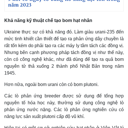
năm 2023
Khả năng kỹ thuật chế tạo bom hạt nhân
Ukraine thực sự có khả năng đó. Làm giàu urani-235 đến
mức tinh khiết cần thiết để tạo ra phản ứng dây chuyền là
rất tốn kém do phải tạo ra các máy ly tâm tách các đồng vị.
Nhưng bên cạnh phương pháp tách đồng vị như thế này,
còn có công nghệ khác, như đã dùng để tạo ra quả bom
nguyên tử thả xuống 2 thành phố Nhật Bản trong năm
1945.
Hơn nữa, ngoài bom urani còn có bom plutoni.
Các lò phản ứng breeder được sử dụng để tổng hợp
Kinh tế
Thị trường
nguyên tố hóa học này, thường sử dụng công nghệ lò
Bất động sản
Giá vàng
phản ứng nước nặng. Các lò phản ứng nghiên cứu có
Khởi nghiệp
Tiêu dùng
năng lực sản xuất plutoni cấp độ vũ khí.
Tỷ giá
Chứng khoán
Hiện tại có một cơ sở nghiên cứu hạt nhân ở Viện Vật lý