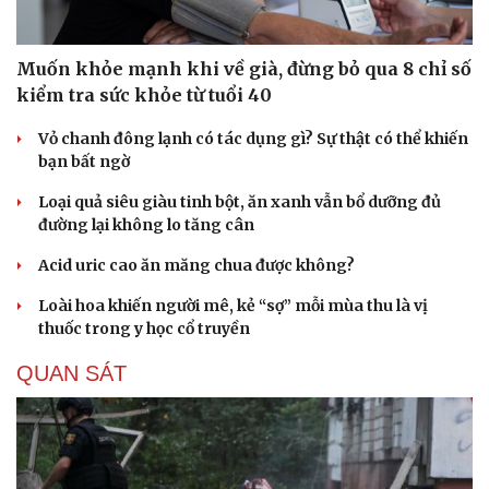
Muốn khỏe mạnh khi về già, đừng bỏ qua 8 chỉ số
kiểm tra sức khỏe từ tuổi 40
Vỏ chanh đông lạnh có tác dụng gì? Sự thật có thể khiến
bạn bất ngờ
Loại quả siêu giàu tinh bột, ăn xanh vẫn bổ dưỡng đủ
đường lại không lo tăng cân
Acid uric cao ăn măng chua được không?
Loài hoa khiến người mê, kẻ “sợ” mỗi mùa thu là vị
thuốc trong y học cổ truyền
QUAN SÁT