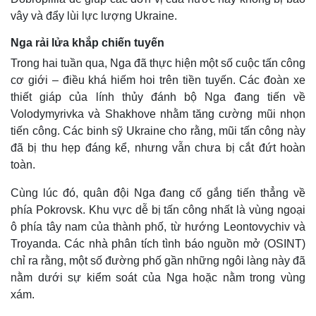
vây và đẩy lùi lực lượng Ukraine.
Nga rải lửa khắp chiến tuyến
Trong hai tuần qua, Nga đã thực hiện một số cuộc tấn công
cơ giới – điều khá hiếm hoi trên tiền tuyến. Các đoàn xe
thiết giáp của lính thủy đánh bộ Nga đang tiến về
Volodymyrivka và Shakhove nhằm tăng cường mũi nhọn
tiến công. Các binh sỹ Ukraine cho rằng, mũi tấn công này
đã bị thu hẹp đáng kể, nhưng vẫn chưa bị cắt đứt hoàn
toàn.
Cùng lúc đó, quân đội Nga đang cố gắng tiến thẳng về
phía Pokrovsk. Khu vực dễ bị tấn công nhất là vùng ngoại
ô phía tây nam của thành phố, từ hướng Leontovychiv và
Troyanda. Các nhà phân tích tình báo nguồn mở (OSINT)
chỉ ra rằng, một số đường phố gần những ngôi làng này đã
nằm dưới sự kiểm soát của Nga hoặc nằm trong vùng
xám.