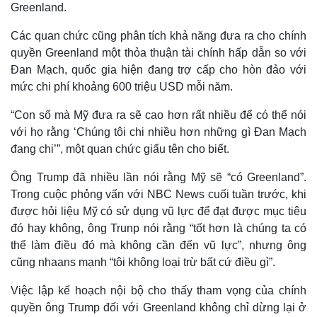
Greenland.
Các quan chức cũng phân tích khả năng đưa ra cho chính
quyền Greenland một thỏa thuận tài chính hấp dẫn so với
Đan Mạch, quốc gia hiện đang trợ cấp cho hòn đảo với
Thế giới
Multimedia
mức chi phí khoảng 600 triệu USD mỗi năm.
Quan sát
Video
Cuộc sống đó đây
Ảnh
“Con số mà Mỹ đưa ra sẽ cao hơn rất nhiều để có thể nói
Hồ sơ
E-Magazine
với họ rằng ‘Chúng tôi chi nhiều hơn những gì Đan Mạch
Infographic
đang chi’”, một quan chức giấu tên cho biết.
Ông Trump đã nhiều lần nói rằng Mỹ sẽ “có Greenland”.
Trong cuộc phỏng vấn với NBC News cuối tuần trước, khi
được hỏi liệu Mỹ có sử dụng vũ lực để đạt được mục tiêu
đó hay không, ông Trunp nói rằng “tốt hơn là chúng ta có
thể làm điều đó mà không cần đến vũ lực”, nhưng ông
cũng nhaans mạnh “tôi không loại trừ bất cứ điều gì”.
Việc lập kế hoạch nội bộ cho thấy tham vọng của chính
quyền ông Trump đối với Greenland không chỉ dừng lại ở