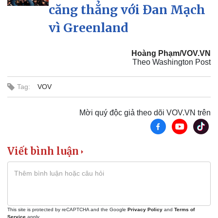
căng thẳng với Đan Mạch
vì Greenland
Doanh nghiệp
Công nghệ
Thông tin doanh nghiệp
Sành điệu
Hoàng Phạm/VOV.VN
Doanh nghiệp 24h
Tin Công nghệ
Theo Washington Post
Doanh nhân
Trải nghiệm
Vì cộng đồng
Chuyển đổi số
Tag:
VOV
Mời quý độc giả theo dõi VOV.VN trên
Viết bình luận
This site is protected by reCAPTCHA and the Google
Privacy Policy
and
Terms of
Service
apply.