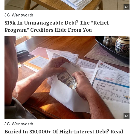
Du lịch
Podcast
Tư vấn
Câu chuyện thời sự
Săn Tour
Đọc truyện đêm khuya
check-in
Cửa sổ tình yêu
Kể chuyện cho bé
Hạt giống tâm hồn