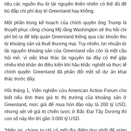
Bất động sản
Giá vàng
liệu các nguồn thu từ tài nguyên thiên nhiên có thể đủ để
Khởi nghiệp
Tiêu dùng
bù đắp chi phí duy trì Greenland hay không.
Tỷ giá
Chứng khoán
Một phần trong kế hoạch của chính quyền ông Trump là
Giá cà phê
thuyết phục công chúng Mỹ rằng Washington sẽ thu hồi chi
phí bỏ ra để tiếp quản Greenland thông qua các khoản thu
từ khoáng sản và thuế thương mại. Tuy nhiên, lợi nhuận từ
tài nguyên khoáng sản của Greenland vẫn còn là một câu
hỏi mở, vì việc khai thác tài nguyên tại đây có thể gặp
nhiều khó khăn do điều kiện khí hậu khắc nghiệt và thực tế
chính quyền Greenland đã phản đối một số dự án khai
thác trước đây.
Hồi tháng 1, Viện nghiên cứu American Action Forum cho
biết nếu tính theo giá trị thị trường của khoáng sản ở
Greenland, mức giá để mua hòn đảo này là 200 tỷ USD,
nhưng xét về giá trị chiến lược ở Bắc Đại Tây Dương thì
con số này lên tới gần 3.000 tỷ USD.
“Hiện tại, chúng ta chỉ có một địa điểm duy nhất để giám