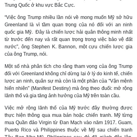
Trung Quốc ở khu vực Bắc Cực.
“Việc ông Trump nhiều lần nói về mong muốn Mỹ sở hữu
Greenland là vì tầm quan trọng của nó đối với an ninh
quốc gia Mỹ. Đây là chiến lược hải quân thông minh nhất
từ trước đến nay và rất quan trọng trong việc bảo vệ đất
nước”, ông Stephen K. Bannon, một cựu chiến lược gia
của ông Trump, nói.
Một số nhà phân tích cho rằng tham vọng của ông Trump
đối với Greenland không chỉ dừng lại ở lý do kinh tế, chiến
lược an ninh, quân sự mà còn là một phần của “Vận mệnh
hiển nhiên” (Manifest Destiny) mà ông theo đuổi: mở rộng
lãnh thổ và gia tăng ảnh hưởng của Mỹ trên toàn cầu.
Việc mở rộng lãnh thổ của Mỹ trước đây thường được
thực hiện thông qua mua bán hoặc chiến tranh. Mỹ từng
mua Quần đảo Virgin từ Đan Mạch vào năm 1917. Guam,
Puerto Rico và Philippines thuộc về Mỹ sau chiến tranh