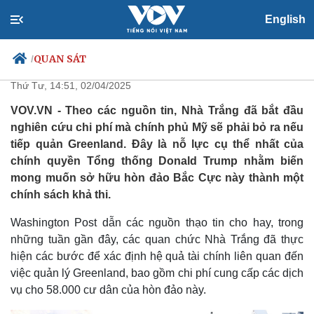
English
Nhà Trắng bắt đầu tính toán chi
phí nếu Mỹ tiếp quản Greenland
QUAN SÁT
/
Thứ Tư, 14:51, 02/04/2025
VOV.VN - Theo các nguồn tin, Nhà Trắng đã bắt đầu
nghiên cứu chi phí mà chính phủ Mỹ sẽ phải bỏ ra nếu
Chính trị
Xã hội
tiếp quản Greenland. Đây là nỗ lực cụ thể nhất của
Đảng
Tin 24h
chính quyền Tổng thống Donald Trump nhằm biến
Tổ chức nhân sự
Dự báo thời tiết
mong muốn sở hữu hòn đảo Bắc Cực này thành một
Quốc hội
Giáo dục
chính sách khả thi.
Nhận diện sự thật
Dấu ấn VOV
Việc làm
Washington Post dẫn các nguồn thạo tin cho hay, trong
Biển đảo
những tuần gần đây, các quan chức Nhà Trắng đã thực
hiện các bước để xác định hệ quả tài chính liên quan đến
việc quản lý Greenland, bao gồm chi phí cung cấp các dịch
vụ cho 58.000 cư dân của hòn đảo này.