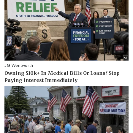
Văn hóa
Giải trí
Sân khấu - Điện ảnh
Nghệ sĩ
Văn học
Thời trang
Âm nhạc
Sao Việt