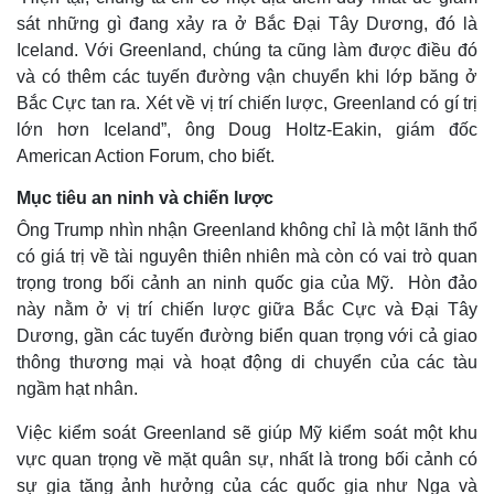
sát những gì đang xảy ra ở Bắc Đại Tây Dương, đó là
Iceland. Với Greenland, chúng ta cũng làm được điều đó
và có thêm các tuyến đường vận chuyển khi lớp băng ở
Bắc Cực tan ra. Xét về vị trí chiến lược, Greenland có gí trị
lớn hơn Iceland”, ông Doug Holtz-Eakin, giám đốc
American Action Forum, cho biết.
Mục tiêu an ninh và chiến lược
Ông Trump nhìn nhận Greenland không chỉ là một lãnh thổ
có giá trị về tài nguyên thiên nhiên mà còn có vai trò quan
trọng trong bối cảnh an ninh quốc gia của Mỹ. Hòn đảo
này nằm ở vị trí chiến lược giữa Bắc Cực và Đại Tây
Dương, gần các tuyến đường biển quan trọng với cả giao
Pháp luật
Quân sự - Quốc phòng
thông thương mại và hoạt động di chuyển của các tàu
ngầm hạt nhân.
Vụ án
Vũ khí
Tin nóng
Việt Nam
Việc kiểm soát Greenland sẽ giúp Mỹ kiểm soát một khu
Tư vấn luật
Phân tích
vực quan trọng về mặt quân sự, nhất là trong bối cảnh có
sự gia tăng ảnh hưởng của các quốc gia như Nga và