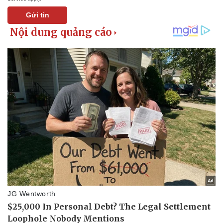
Gửi tin
Sức khỏe
Đời sống
Dinh dưỡng - món ngon
Nhà đẹp