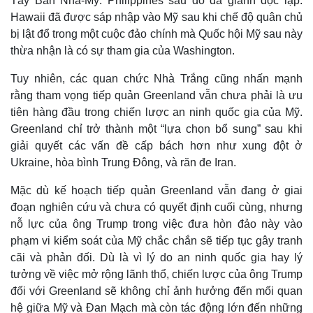
Tây Ban Nha-Mỹ. Philippines sau đó đã giành độc lập.
Hawaii đã được sáp nhập vào Mỹ sau khi chế độ quân chủ
bị lật đổ trong một cuộc đảo chính mà Quốc hội Mỹ sau này
thừa nhận là có sự tham gia của Washington.
Tuy nhiên, các quan chức Nhà Trắng cũng nhấn mạnh
rằng tham vọng tiếp quản Greenland vẫn chưa phải là ưu
tiên hàng đầu trong chiến lược an ninh quốc gia của Mỹ.
Thể thao
Ô tô - Xe máy
Greenland chỉ trở thành một “lựa chọn bổ sung” sau khi
Bóng đá
Ô tô
giải quyết các vấn đề cấp bách hơn như xung đột ở
Lịch thi đấu bóng đá
Xe máy
Ukraine, hòa bình Trung Đông, và răn đe Iran.
Thế giới thể thao
Tư vấn
eSports
Mặc dù kế hoạch tiếp quản Greenland vẫn đang ở giai
Hậu trường
đoạn nghiên cứu và chưa có quyết định cuối cùng, nhưng
nỗ lực của ông Trump trong việc đưa hòn đảo này vào
phạm vi kiểm soát của Mỹ chắc chắn sẽ tiếp tục gây tranh
cãi và phản đối. Dù là vì lý do an ninh quốc gia hay lý
tưởng về việc mở rộng lãnh thổ, chiến lược của ông Trump
đối với Greenland sẽ không chỉ ảnh hưởng đến mối quan
hệ giữa Mỹ và Đan Mạch mà còn tác động lớn đến những