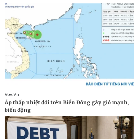
Cây thuốc
Blog
Sản phụ khoa
Tình yêu - Gia đình
Nhi khoa
Nam khoa
Làm đẹp - giảm cân
Phòng mạch online
Ăn sạch sống khỏe