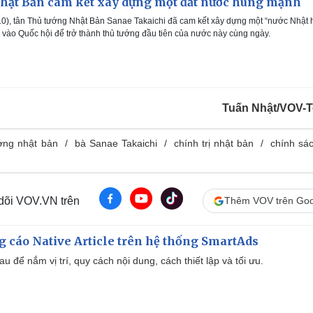
hật Bản cam kết xây dựng một đất nước hùng mạnh
0), tân Thủ tướng Nhật Bản Sanae Takaichi đã cam kết xây dựng một “nước Nhật
vào Quốc hội để trở thành thủ tướng đầu tiên của nước này cùng ngày.
Tuấn Nhật/VOV-
ớng nhật bản
bà Sanae Takaichi
chính trị nhật bản
chính sá
 dõi VOV.VN trên
Thêm VOV trên Goo
 cáo Native Article trên hệ thống SmartAds
u để nắm vị trí, quy cách nội dung, cách thiết lập và tối ưu.