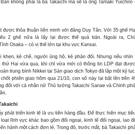
Bản không phải là bà Takaichi mà sẽ là ông Tamaki Yuichiro 
t được thỏa thuận liên minh với đảng Duy Tân. Với 35 ghế Hạ
ếu 2 ghế nữa là lấy lại được thế quá bán. Ngoài ra, Chủ
ỉnh Osaka – có vị thế lớn tại khu vực Kansai.
ời khen, kẻ chê, người ủng hộ, kẻ phản đối. Nhưng nếu nhìn t
 thứ Hai vừa qua, khi chỉ vừa mới có thông tin LDP đạt được
án trung bình Nikkei tại Sàn giao dịch Tokyo đã lập một kỷ lụ
 chốt phiên giao hôm qua 21/10, con số này lại bật lên trên 4
vọng đối với cá nhân nữ Thủ tướng Takaichi Sanae và Chính phủ
 Tân.
Takaichi
y phát triển kinh tế là ưu tiên hàng đầu. Để thực hiện mục tiê
loạt lĩnh vực khác bao gồm đối ngoại, kinh tế đối ngoại, lao 
tiến hành một cách đơn lẻ. Trong đó, trước mắt, bà Takaichi phả