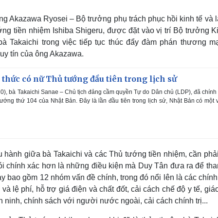
ng Akazawa Ryosei – Bộ trưởng phụ trách phục hồi kinh tế và l
g tiền nhiệm Ishiba Shigeru, được đặt vào vị trí Bộ trưởng Ki
à Takaichi trong việc tiếp tục thúc đẩy đàm phán thương mạ
 uy tín của ông Akazawa.
thức có nữ Thủ tướng đầu tiên trong lịch sử
0), bà Takaichi Sanae – Chủ tịch đảng cầm quyền Tự do Dân chủ (LDP), đã chính
ướng thứ 104 của Nhật Bản. Đây là lần đầu tiên trong lịch sử, Nhật Bản có một 
u hành giữa bà Takaichi và các Thủ tướng tiền nhiệm, cần phải
ói chính xác hơn là những điều kiện mà Duy Tân đưa ra để tha
ày bao gồm 12 nhóm vấn đề chính, trong đó nổi lên là các chín
và lệ phí, hỗ trợ giá điện và chất đốt, cải cách chế độ y tế, giá
 ninh, chính sách với người nước ngoài, cải cách chính trị...