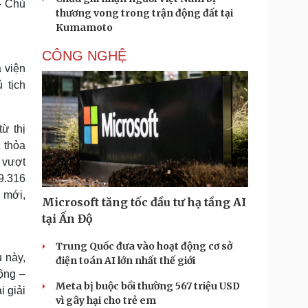
- Chủ
thương vong trong trận động đất tại
Kumamoto
CÔNG NGHỆ
 viện
 tịch
ừ thị
 thỏa
c vượt
9.316
 mới,
Microsoft tăng tốc đầu tư hạ tầng AI
tại Ấn Độ
Trung Quốc đưa vào hoạt động cơ sở
u này,
điện toán AI lớn nhất thế giới
động –
Meta bị buộc bồi thường 567 triệu USD
i giải
vì gây hại cho trẻ em