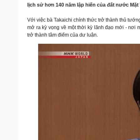
Tin nóng
Việt Nam
lịch sử hơn 140 năm lập hiến của đất nước Mặt
Tư vấn luật
Phân tích
Với việc bà Takaichi chính thức trở thành thủ tướn
mở ra kỳ vọng về một thời kỳ lãnh đạo mới - nơi mà
Sức khỏe
Đời sống
trở thành tâm điểm của dư luận.
Dinh dưỡng - món ngon
Nhà đẹp
Cây thuốc
Blog
Sản phụ khoa
Tình yêu - Gia đình
Nhi khoa
Nam khoa
Làm đẹp - giảm cân
Phòng mạch online
Ăn sạch sống khỏe
Cải chính