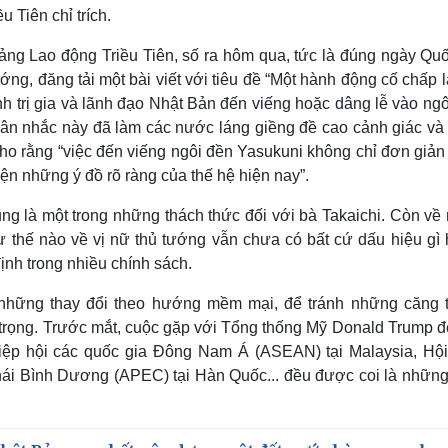
Tiên chỉ trích.
g Lao động Triều Tiên, số ra hôm qua, tức là đúng ngày Quố
ng, đăng tải một bài viết với tiêu đề “Một hành động cố chấp 
hính trị gia và lãnh đạo Nhật Bản đến viếng hoặc dâng lễ vào ng
cân nhắc này đã làm các nước láng giềng đề cao cảnh giác và 
 cho rằng “việc đến viếng ngôi đền Yasukuni không chỉ đơn giản
iện những ý đồ rõ ràng của thế hệ hiện nay”.
ũng là một trong những thách thức đối với bà Takaichi. Còn về
thế nào về vị nữ thủ tướng vẫn chưa có bất cứ dấu hiệu gì h
định trong nhiều chính sách.
 những thay đổi theo hướng mềm mại, để tránh những căng 
 trọng. Trước mắt, cuộc gặp với Tổng thống Mỹ Donald Trump để
Hiệp hội các quốc gia Đông Nam Á (ASEAN) tại Malaysia, Hội
hái Bình Dương (APEC) tại Hàn Quốc... đều được coi là những