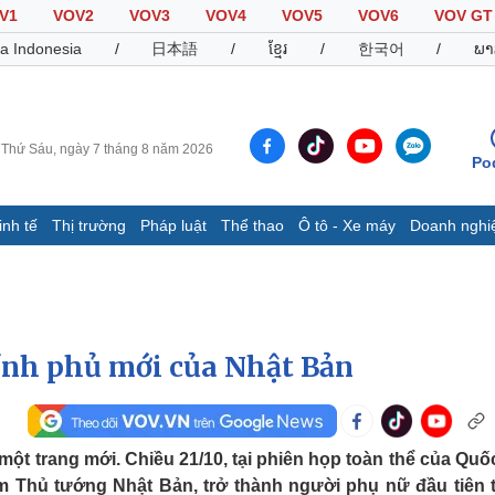
V1
VOV2
VOV3
VOV4
VOV5
VOV6
VOV GT
a Indonesia
/
日本語
/
ខ្មែរ
/
한국어
/
ພາ
Thứ Sáu, ngày 7 tháng 8 năm 2026
Po
inh tế
Thị trường
Pháp luật
Thể thao
Ô tô - Xe máy
Doanh nghi
Thế giới
Multimedia
K
Quan sát
Video
B
Cuộc sống đó đây
Ảnh
K
Hồ sơ
E-Magazine
ính phủ mới của Nhật Bản
Infographic
Thể thao
Ô tô - Xe máy
D
một trang mới. Chiều 21/10, tại phiên họp toàn thể của Quốc
Bóng đá
Ô tô
T
m Thủ tướng Nhật Bản, trở thành người phụ nữ đầu tiên 