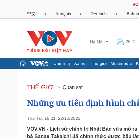
VO
中文
/
français
/
Deutsch
/
Bahas
25°C
Hà Nội
Chính trị
Xã hội
Thế giới
Multimedia
K
Chính trị
Xã hội
Đảng
Tin 24h
THẾ GIỚI
Quan sát
Tổ chức nhân sự
Dự báo thời tiết
Quốc hội
Giáo dục
Những ưu tiên định hình ch
Nhận diện sự thật
Dấu ấn VOV
Việc làm
Biển đảo
Thứ Tư, 16:21, 22/10/2025
Pháp luật
Quân sự - Quốc phòng
VOV.VN - Lịch sử chính trị Nhật Bản vừa mở ra 
Vụ án
Vũ khí
bà Sanae Takaichi đã chính thức được bầu là