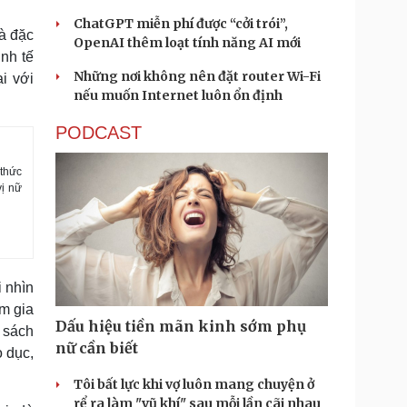
ChatGPT miễn phí được “cởi trói”,
à đặc
OpenAI thêm loạt tính năng AI mới
nh tế
Những nơi không nên đặt router Wi-Fi
i với
nếu muốn Internet luôn ổn định
PODCAST
 thức
vị nữ
 nhìn
m gia
Dấu hiệu tiền mãn kinh sớm phụ
h sách
nữ cần biết
o dục,
Tôi bất lực khi vợ luôn mang chuyện ở
rể ra làm "vũ khí" sau mỗi lần cãi nhau