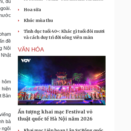
i, dù
goài.
Hoa sữa
i nước
Khúc mùa thu
Tình dục tuổi 40+: Khác gì tuổi đôi mươi
 phạm
và cách duy trì đời sống viên mãn
vấn đề
ng Nội
VĂN HÓA
 Nhật
o hôm
 hiện
ật Bản
Ấn tượng khai mạc Festival võ
viếng
thuật quốc tế Hà Nội năm 2026
ính bà
ề ngôi
Khai mạc Liên hoan Lân Sư Rồng quốc