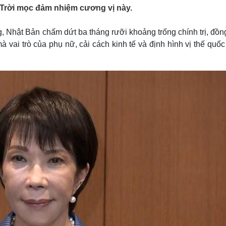
Lịch thi đấu bóng đá
Xe máy
 Trời mọc đảm nhiệm cương vị này.
Thế giới thể thao
Tư vấn
eSports
V
g, Nhật Bản chấm dứt ba tháng rưỡi khoảng trống chính trị, đồn
Hậu trường
 vai trò của phụ nữ, cải cách kinh tế và định hình vị thế quốc
Văn hóa
Giải trí
D
Sân khấu - Điện ảnh
Nghệ sĩ
Văn học
Thời trang
Âm nhạc
Sao Việt
c
Di sản