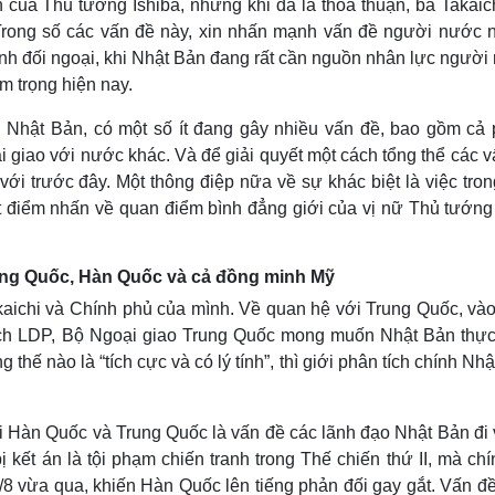
 của Thủ tướng Ishiba, nhưng khi đã là thỏa thuận, bà Takaich
Trong số các vấn đề này, xin nhấn mạnh vấn đề người nước n
 tính đối ngoại, khi Nhật Bản đang rất cần nguồn nhân lực ngườ
m trọng hiện nay.
i Nhật Bản, có một số ít đang gây nhiều vấn đề, bao gồm cả
 giao với nước khác. Và để giải quyết một cách tổng thể các 
với trước đây. Một thông điệp nữa về sự khác biệt là việc tro
t điểm nhấn về quan điểm bình đẳng giới của vị nữ Thủ tướng
ung Quốc, Hàn Quốc và cả đồng minh Mỹ
akaichi và Chính phủ của mình. Về quan hệ với Trung Quốc, và
tịch LDP, Bộ Ngoại giao Trung Quốc mong muốn Nhật Bản thực
g thế nào là “tích cực và có lý tính”, thì giới phân tích chính Nh
i Hàn Quốc và Trung Quốc là vấn đề các lãnh đạo Nhật Bản đi 
 kết án là tội phạm chiến tranh trong Thế chiến thứ II, mà ch
/8 vừa qua, khiến Hàn Quốc lên tiếng phản đối gay gắt. Vấn đ