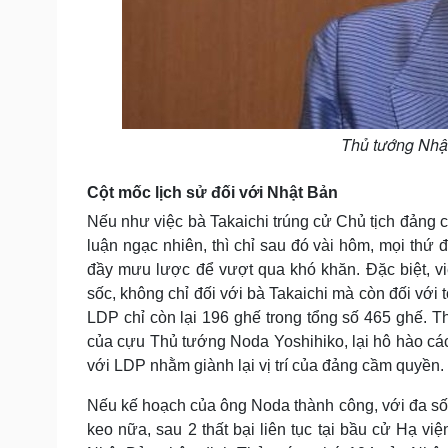
Thủ tướng Nhậ
Cột mốc lịch sử đối với Nhật Bản
Nếu như việc bà Takaichi trúng cử Chủ tịch đảng
luận ngạc nhiên, thì chỉ sau đó vài hôm, mọi thứ
đầy mưu lược để vượt qua khó khăn. Đặc biệt, v
sốc, không chỉ đối với bà Takaichi mà còn đối với
LDP chỉ còn lại 196 ghế trong tổng số 465 ghế. 
của cựu Thủ tướng Noda Yoshihiko, lại hô hào các 
với LDP nhằm giành lại vị trí của đảng cầm quyền.
Nếu kế hoạch của ông Noda thành công, với đa số 
keo nữa, sau 2 thất bại liên tục tại bầu cử Hạ vi