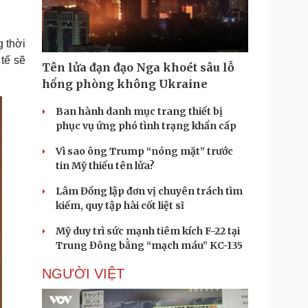
Doanh nghiệp 24h
Tin Công nghệ
Doanh nhân
Trải nghiệm
ì cộng đồng
Chuyển đổi số
g thời
 tế sẽ
Tên lửa đạn đạo Nga khoét sâu lỗ
u lịch
Podcast
hổng phòng không Ukraine
Tư vấn
Câu chuyện thời sự
Săn Tour
Đọc truyện đêm khuya
Ban hành danh mục trang thiết bị
heck-in
Cửa sổ tình yêu
phục vụ ứng phó tình trạng khẩn cấp
Kể chuyện cho bé
Vì sao ông Trump “nóng mặt” trước
Hạt giống tâm hồn
tin Mỹ thiếu tên lửa?
Lâm Đồng lập đơn vị chuyên trách tìm
kiếm, quy tập hài cốt liệt sĩ
Mỹ duy trì sức mạnh tiêm kích F-22 tại
Trung Đông bằng “mạch máu” KC-135
NGƯỜI VIỆT