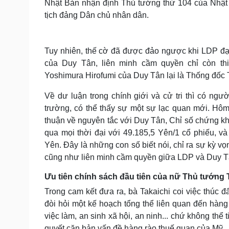
Nhật Bản nhận định Thủ tướng thứ 104 của Nhật 
tịch đảng Dân chủ nhân dân.
Tuy nhiên, thế cờ đã được đảo ngược khi LDP đạ
của Duy Tân, liên minh cầm quyền chỉ còn thi
Yoshimura Hirofumi của Duy Tân lại là Thống đốc T
Về dư luận trong chính giới và cử tri thì có ngư
trường, có thể thấy sự một sự lạc quan mới. Hôm
thuận về nguyên tắc với Duy Tân, Chỉ số chứng kho
qua mọi thời đại với 49.185,5 Yên/1 cổ phiếu, và
Yên. Đây là những con số biết nói, chỉ ra sự kỳ 
cũng như liên minh cầm quyền giữa LDP và Duy
Ưu tiên chính sách đầu tiên của nữ Thủ tướng 
Trong cam kết đưa ra, bà Takaichi coi việc thúc đẩ
đòi hỏi một kế hoạch tổng thể liên quan đến hàng 
việc làm, an sinh xã hội, an ninh... chứ không thể 
quyết căn bản vấn đề hàng rào thuế quan của Mỹ.