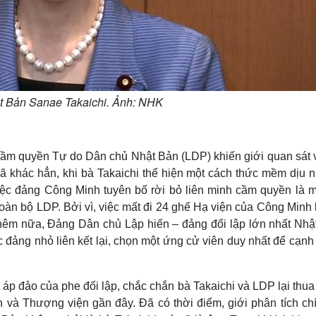
t Bản Sanae Takaichi. Ảnh: NHK
 cầm quyền Tự do Dân chủ Nhật Bản (LDP) khiến giới quan sát 
 đã khác hẳn, khi bà Takaichi thể hiện một cách thức mềm dịu 
iệc đảng Công Minh tuyên bố rời bỏ liên minh cầm quyền là m
 toàn bộ LDP. Bởi vì, việc mất đi 24 ghế Hạ viện của Công Minh
Thêm nữa, Đảng Dân chủ Lập hiến – đảng đối lập lớn nhất Nhậ
đảng nhỏ liên kết lại, chọn một ứng cử viên duy nhất để cạnh
áp đảo của phe đối lập, chắc chắn bà Takaichi và LDP lại thua
ện và Thượng viện gần đây. Đã có thời điểm, giới phân tích chí