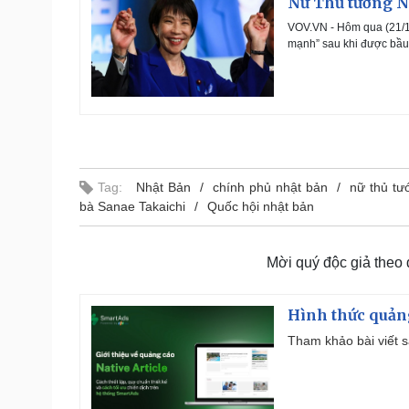
Nữ Thủ tướng N
VOV.VN - Hôm qua (21/1
mạnh” sau khi được bầu 
Tag:
Nhật Bản
chính phủ nhật bản
nữ thủ tư
bà Sanae Takaichi
Quốc hội nhật bản
Mời quý độc giả theo
Hình thức quảng
Tham khảo bài viết sa