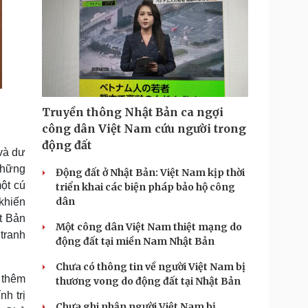
Truyền thông Nhật Bản ca ngợi
công dân Việt Nam cứu người trong
động đất
và dư
những
Động đất ở Nhật Bản: Việt Nam kịp thời
ột cú
triển khai các biện pháp bảo hộ công
dân
 khiến
t Bản
Một công dân Việt Nam thiệt mạng do
 tranh
động đất tại miền Nam Nhật Bản
Chưa có thông tin về người Việt Nam bị
 thêm
thương vong do động đất tại Nhật Bản
nh trị
Chưa ghi nhận người Việt Nam bị