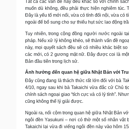
Tất cả các vấn đề này đều khác so với chính sách
muốn dù không, đều phải thực hiện nghiêm túc. 
Đây là yếu tố mới nổi, vừa có tính đối nội, vừa có
ngoài để bổ sung cho sự thiếu hụt sức lao động trầ
Tuy nhiên, trong cộng đồng người nước ngoài tạ
pháp. Nếu xử lý không khéo, sẽ thành vấn đề ngoại
này, mọi quyết sách đều sẽ có nhiều khác biệt so 
các mới, có 2 gương mặt nữ. Đây được coi là mộ
Bản đầu tiên trong lịch sử.
Ảnh hưởng đến quan hệ giữa Nhật Bản với Tr
Đây cũng đang là thách thức rất lớn đối với bà T
4/10, ngay sau khi bà Takaichi vừa đắc cử Chủ 
chính sách ngoại giao “tích cực và có lý tính”. Nhưn
cũng không thể lý giải được.
Ngoài ra, nổi cộm trong quan hệ giữa Nhật Bản vớ
ngôi đền Yasukuni – nơi có thờ một số nhân vật bị
Takaichi lại vừa đi viếng ngôi đền này vào hôm 15