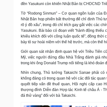
đền Yasukuni còn khiến Nhật Bản bị CHDCND Triều 
Tờ “Rodong Sinmun” – Cơ quan ngôn luận của Đản
Nhật Bản họp phiên bất thường để chỉ định Thủ tướ
rõ ý đồ xấu”, trong đó chỉ trích gay gắt việc các c
Yasukuni. Bài báo có đoạn viết “hành động thiếu 
khiêu khích đối với công luận quốc tế”, đồng thời
bày tỏ sự hoài niệm với thế hệ trước, mà còn thể h
Giới quan sát nhận định quan hệ với Triều Tiên c
Mỹ, việc người đứng đầu Nhà Trắng đánh giá như 
trong khi ông Donald Trump nổi tiếng là khó đoán 
Nhìn chung, Thủ tướng Takaichi Sanae phải có
không đáng có trong quan hệ với các đối tác quan
quyết tiếp vấn đề thuế quan, Hội nghị cấp cao 
thượng đỉnh Diễn đàn Hợp tác Kinh tế châu Á - T
đá thử vàng” đối với bà Takaichi.