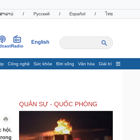
ສາລາວ
/
Русский
/
Español
/
ไทย
English
dcast
Radio
ệp
Công nghệ
Sức khỏe
Đời sống
Văn hóa
Giải trí
inh tế
Thị trường
ất động sản
Giá vàng
hởi nghiệp
Tiêu dùng
Tỷ giá
QUÂN SỰ - QUỐC PHÒNG
Chứng khoán
Giá cà phê
oanh nghiệp
Công nghệ
 hội,
hông tin doanh nghiệp
Sành điệu
trong