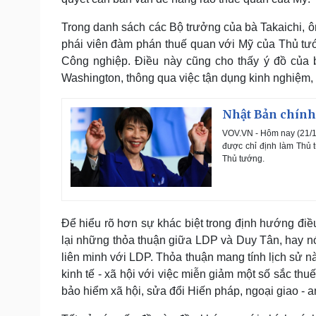
Trong danh sách các Bộ trưởng của bà Takaichi, ô
phái viên đàm phán thuế quan với Mỹ của Thủ tướn
Công nghiệp. Điều này cũng cho thấy ý đồ của b
Washington, thông qua việc tận dụng kinh nghiệm,
Nhật Bản chính 
VOV.VN - Hôm nay (21/1
được chỉ định làm Thủ t
Thủ tướng.
Để hiểu rõ hơn sự khác biệt trong định hướng điề
lại những thỏa thuận giữa LDP và Duy Tân, hay n
liên minh với LDP. Thỏa thuận mang tính lịch sử n
kinh tế - xã hội với việc miễn giảm một số sắc thuế 
bảo hiểm xã hội, sửa đổi Hiến pháp, ngoại giao - an