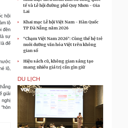
tế và Lễ hội đường phố Quy Nhơn - Gia
Lai
c hội
Khai mạc Lễ hội Việt Nam - Hàn Quốc
làm lộ
TP Đà Nẵng năm 2026
ôi đền
là sự
“Chạm Việt Nam 2026”: Cùng thế hệ trẻ
 là để
nuôi dưỡng văn hóa Việt trên không
gian số
Hiệu sách cũ, không gian sáng tạo
 nước
mang nhiều giá trị cần gìn giữ
é lộ,
DU LỊCH
thẳng
 giải
 nghị
 “hòn