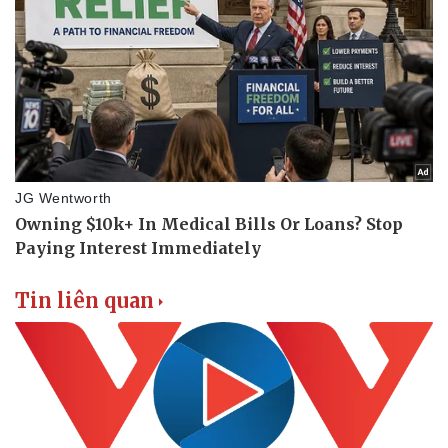
Tin liên quan