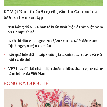
ĐT Việt Nam thiếu 5 trụ cột, cầu thủ Campuchia
tươi rói trên sân tập
Tin bóng đá 6-8: Nhân tố bí ẩn xuất hiện ở trận Việt Nam
vs Campuchia?
Lịch thi đấu V-League 2026/2027: HAGL đối đầu Nam
Định ngay ở trận ra quân
Kết quả bốc thăm Cúp Quốc gia 2026/2027: CAHN và Hà
Nội FC dễ thở
VPF thay đổi bộ nhận diện thương hiệu, tham vọng nâng
tầm bóng đá Việt Nam
BÓNG ĐÁ QUỐC TẾ