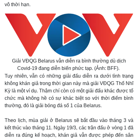
vô thời hạn.
Giải VĐQG Belarus vẫn diễn ra bình thường dù dịch
Covid-19 đang diễn biến phức tạp. (Ảnh: BFF).
Tuy nhiên, vẫn có những giải đấu diễn ra dưới tình trạng
không khán giả trong thời gian này mà giải VĐQG Thổ Nhĩ
Kỳ là một ví dụ. Thậm chí còn có một giải đấu khác được tổ
chức mà không hề có sự khác biệt so với thời điểm bình
thường, đó là giải bóng đá số 1 của Belarus.
Theo lịch, mùa giải ở Belarus sẽ bắt đầu vào tháng 3 và
kết thúc vào tháng 11. Ngày 19/3, các trận đấu ở vòng 1 đã
diễn ra đúng kế hoạch, khán giả vẫn được phép đến sân