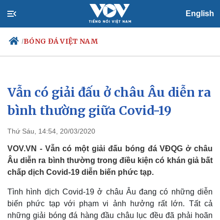
English
BÓNG ĐÁ VIỆT NAM
/
Vẫn có giải đấu ở châu Âu diễn ra
Chính trị
Xã hội
Đảng
Tin 24h
bình thường giữa Covid-19
Tổ chức nhân sự
Dự báo thời tiết
Quốc hội
Giáo dục
Thứ Sáu, 14:54, 20/03/2020
Nhận diện sự thật
Dấu ấn VOV
Việc làm
VOV.VN - Vẫn có một giải đấu bóng đá VĐQG ở châu
Biển đảo
Âu diễn ra bình thường trong điều kiện có khán giả bất
chấp dịch Covid-19 diễn biến phức tạp.
Tình hình dịch Covid-19 ở châu Âu đang có những diễn
biến phức tạp với phạm vi ảnh hưởng rất lớn. Tất cả
những giải bóng đá hàng đầu châu lục đều đã phải hoãn