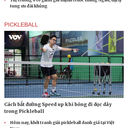
tung ưu đãi khủng
PICKLEBALL
Du lịch
Podcast
Tư vấn
Câu chuyện thời sự
Cách bắt đường Speed up khi bóng đi dọc dây
Săn Tour
Đọc truyện đêm khuya
trong Pickleball
check-in
Cửa sổ tình yêu
Kể chuyện cho bé
Hôm nay, khởi tranh giải pickleball danh giá tại Việt
Hạt giống tâm hồn