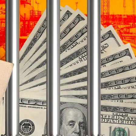
ì cộng đồng
Chuyển đổi số
u lịch
Podcast
Tư vấn
Câu chuyện thời sự
Săn Tour
Đọc truyện đêm khuya
heck-in
Cửa sổ tình yêu
Kể chuyện cho bé
Hạt giống tâm hồn