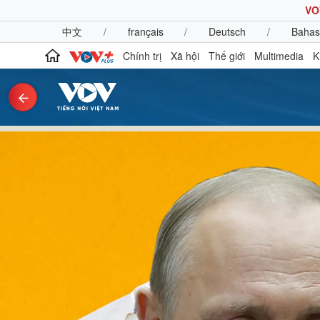
VO
中文
/
français
/
Deutsch
/
Bahas
Chính trị
Xã hội
Thế giới
Multimedia
K
Chính trị
Xã hội
Đảng
Tin 24h
Tổ chức nhân sự
Dự báo thời tiết
Quốc hội
Giáo dục
Nhận diện sự thật
Dấu ấn VOV
Việc làm
Biển đảo
Pháp luật
Quân sự - Quốc phòng
Vụ án
Vũ khí
Tin nóng
Việt Nam
Tư vấn luật
Phân tích