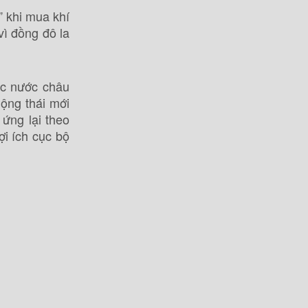
” khi mua khí
ì đồng đô la
ác nước châu
ộng thái mới
ứng lại theo
ợi ích cục bộ