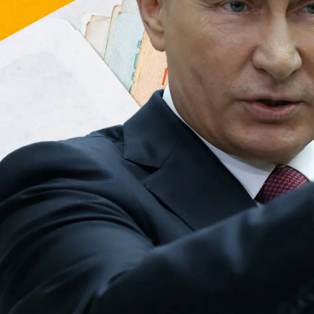
Sức khỏe
Đời sống
Dinh dưỡng - món ngon
Nhà đẹp
Cây thuốc
Blog
Sản phụ khoa
Tình yêu - Gia đình
Nhi khoa
Nam khoa
Làm đẹp - giảm cân
Phòng mạch online
Ăn sạch sống khỏe
Cải chính