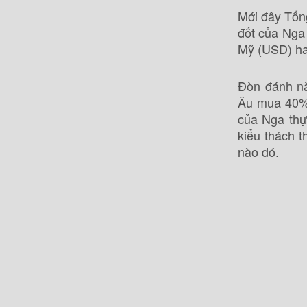
Mới đây Tổng
đốt của Nga
Mỹ (USD) ha
Đòn đánh nà
Âu mua 40% 
của Nga thự
kiểu thách t
nào đó.