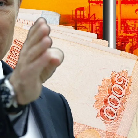
eSports
V
Hậu trường
Văn hóa
Giải trí
D
Sân khấu - Điện ảnh
Nghệ sĩ
Văn học
Thời trang
Âm nhạc
Sao Việt
c
Di sản