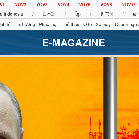
V1
VOV2
VOV3
VOV4
VOV5
VOV6
VOV GT
a Indonesia
/
日本語
/
ខ្មែរ
/
한국어
/
ພາ
inh tế
Thị trường
Pháp luật
Thể thao
Ô tô - Xe máy
Doanh nghi
E-MAGAZINE
Thế giới
Multimedia
K
Quan sát
Video
B
Cuộc sống đó đây
Ảnh
K
Hồ sơ
E-Magazine
Infographic
Thể thao
Ô tô - Xe máy
D
Bóng đá
Ô tô
T
Lịch thi đấu bóng đá
Xe máy
Thế giới thể thao
Tư vấn