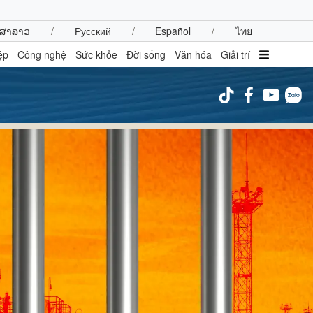
ສາລາວ
/
Русский
/
Español
/
ไทย
ệp
Công nghệ
Sức khỏe
Đời sống
Văn hóa
Giải trí
inh tế
Thị trường
ất động sản
Giá vàng
hởi nghiệp
Tiêu dùng
Tỷ giá
Chứng khoán
Giá cà phê
oanh nghiệp
Công nghệ
hông tin doanh nghiệp
Sành điệu
Doanh nghiệp 24h
Tin Công nghệ
Doanh nhân
Trải nghiệm