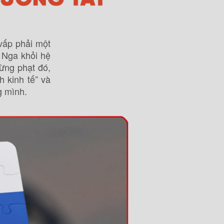
vấp phải một
 Nga khỏi hệ
rừng phạt đó,
 kinh tế” và
g mình.