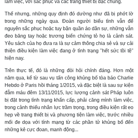
làm việc, với sắc phục và các trang thiết bị đặc chủng.
Thế nhưng, những quy định đó dường như đã bị phớt lờ
trong những ngày qua. Đoàn người biểu tình vẫn để
nguyên sắc phục hoặc tuy bận quần áo dân sự, những vẫn
đeo băng tay hoặc trương biển chứng tỏ họ là cảnh sát.
Yêu sách của họ đưa ra là sự cảm thông chia sẻ và sự cải
thiện điều kiện làm việc đang ở tình trạng "hết sức tồi tệ"
hiện nay.
Trên thực tế, đó là những đòi hỏi chính đáng. Hơn một
năm qua, kể từ sau vụ tấn công khủng bố tòa báo Charlie
Hebdo ở Paris hồi tháng 1/2015, và đặc biệt là sau sự kiện
đẫm máu đêm 13/11/2015, lực lượng cảnh sát Pháp luôn
bị đặt trong tình trạng khẩn cấp, phải căng mình làm việc,
trong cảnh thiếu nhân lực trầm trọng, trong điều kiện rất eo
hẹp về trang thiết bị và phương tiện làm việc, trước nhiều
mối đe dọa với tính mạng từ các phần tử khủng bố đến
những kẻ cực đoan, manh động...