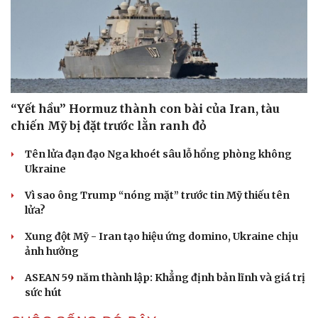
“Yết hầu” Hormuz thành con bài của Iran, tàu
chiến Mỹ bị đặt trước lằn ranh đỏ
Tên lửa đạn đạo Nga khoét sâu lỗ hổng phòng không
Ukraine
Vì sao ông Trump “nóng mặt” trước tin Mỹ thiếu tên
lửa?
Xung đột Mỹ - Iran tạo hiệu ứng domino, Ukraine chịu
ảnh hưởng
ASEAN 59 năm thành lập: Khẳng định bản lĩnh và giá trị
sức hút