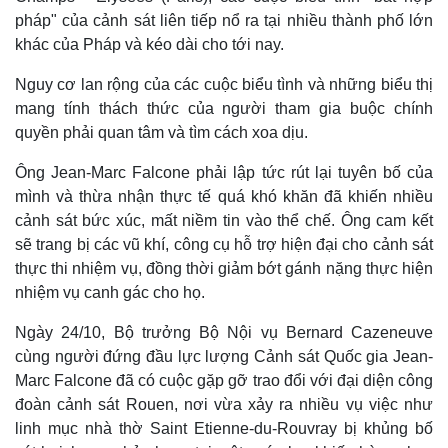
pháp" của cảnh sát liên tiếp nổ ra tại nhiều thành phố lớn
khác của Pháp và kéo dài cho tới nay.
Nguy cơ lan rộng của các cuộc biểu tình và những biểu thị
mang tính thách thức của người tham gia buộc chính
quyền phải quan tâm và tìm cách xoa dịu.
Ông Jean-Marc Falcone phải lập tức rút lại tuyên bố của
mình và thừa nhận thực tế quá khó khăn đã khiến nhiều
cảnh sát bức xúc, mất niềm tin vào thể chế. Ông cam kết
sẽ trang bị các vũ khí, công cụ hỗ trợ hiện đại cho cảnh sát
thực thi nhiệm vụ, đồng thời giảm bớt gánh nặng thực hiện
nhiệm vụ canh gác cho họ.
Ngày 24/10, Bộ trưởng Bộ Nội vụ Bernard Cazeneuve
cùng người đứng đầu lực lượng Cảnh sát Quốc gia Jean-
Marc Falcone đã có cuộc gặp gỡ trao đổi với đại diện công
đoàn cảnh sát Rouen, nơi vừa xảy ra nhiều vụ việc như
linh mục nhà thờ Saint Etienne-du-Rouvray bị khủng bố