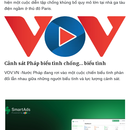
hiện một cuộc diễn tập chống khủng bố quy mô lớn tại nhà ga tàu
điện ngầm ở thủ đô Paris.
Cảnh sát Pháp biểu tình chống… biểu tình
Sức khỏe
Đời sống
Dinh dưỡng - món ngon
Nhà đẹp
VOV.VN -Nước Pháp đang rơi vào một cuộc chiến biểu tình phản
Cây thuốc
Blog
đối lẫn nhau giữa những người biểu tình và lực lượng cảnh sát.
Sản phụ khoa
Tình yêu - Gia đình
Nhi khoa
Nam khoa
Làm đẹp - giảm cân
Phòng mạch online
Ăn sạch sống khỏe