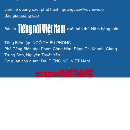
Liên hệ quảng cáo, phát hành: quangcao@vovnews.vn
Báo giá quảng cáo
Báo in
xuất bản thứ Năm hàng tuần
Tổng Biên tập: NGÔ THIỆU PHONG
Phó Tổng Biên tập: Phạm Công Hân, Đặng Thị Khanh, Giang
Trung Sơn, Nguyễn Tuyết Yến
Cơ quan chủ quản: ĐÀI TIẾNG NÓI VIỆT NAM
Không được sao chép lại bất kỳ thông tin nào từ website này khi
chưa có sự đồng ý bằng văn bản của Báo Điện tử Tiếng nói Việt
Nam