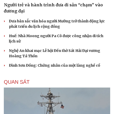
Người trẻ và hành trình đưa di sản “chạm” vào
đương đại
Đưa bản sắc văn hóa người Mường trở thành động lực
phát triển du lịch cộng đồng
Huế: Nhà Moong người Pa Cô được công nhận di tích
lịch sử
Nghệ An khai mạc Lễ hội Đền thờ Sát Hải Đại vương
Hoàng Tá Thốn
Đình Sơn Đồng: Chứng nhân của một làng nghề cổ
Du lịch
Podcast
QUAN SÁT
Tư vấn
Câu chuyện thời sự
Săn Tour
Đọc truyện đêm khuya
check-in
Cửa sổ tình yêu
Kể chuyện cho bé
Hạt giống tâm hồn