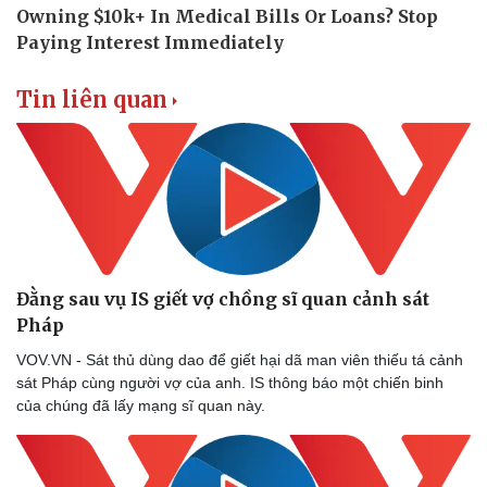
Doanh nghiệp
Công nghệ
Thông tin doanh nghiệp
Sành điệu
Doanh nghiệp 24h
Tin Công nghệ
Doanh nhân
Trải nghiệm
Tin liên quan
Vì cộng đồng
Chuyển đổi số
Đằng sau vụ IS giết vợ chồng sĩ quan cảnh sát
Pháp
VOV.VN - Sát thủ dùng dao để giết hại dã man viên thiếu tá cảnh
sát Pháp cùng người vợ của anh. IS thông báo một chiến binh
của chúng đã lấy mạng sĩ quan này.