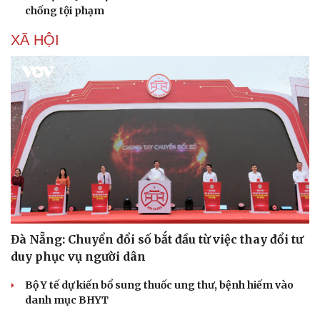
chống tội phạm
XÃ HỘI
Văn hóa
Giải trí
Sân khấu - Điện ảnh
Nghệ sĩ
Văn học
Thời trang
Âm nhạc
Sao Việt
Di sản
Đà Nẵng: Chuyển đổi số bắt đầu từ việc thay đổi tư
duy phục vụ người dân
Bộ Y tế dự kiến bổ sung thuốc ung thư, bệnh hiếm vào
danh mục BHYT