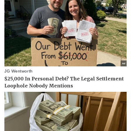
Thể thao
Ô tô - Xe máy
Bóng đá
Ô tô
Lịch thi đấu bóng đá
Xe máy
Thế giới thể thao
Tư vấn
eSports
Hậu trường