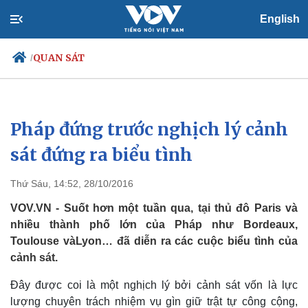
English
QUAN SÁT
/
Pháp đứng trước nghịch lý cảnh
Chính trị
Xã hội
Đảng
Tin 24h
sát đứng ra biểu tình
Tổ chức nhân sự
Dự báo thời tiết
Quốc hội
Giáo dục
Thứ Sáu, 14:52, 28/10/2016
Nhận diện sự thật
Dấu ấn VOV
Việc làm
VOV.VN - Suốt hơn một tuần qua, tại thủ đô Paris và
Biển đảo
nhiều thành phố lớn của Pháp như Bordeaux,
Toulouse vàLyon… đã diễn ra các cuộc biểu tình của
cảnh sát.
Đây được coi là một nghịch lý bởi cảnh sát vốn là lực
lượng chuyên trách nhiệm vụ gìn giữ trật tự công cộng,