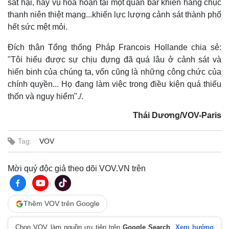
sát hại, hay vụ hỏa hoạn tại một quán bar khiến hàng chục
thanh niên thiệt mạng...khiến lực lượng cảnh sát thành phố
hết sức mệt mỏi.
Đích thân Tổng thống Pháp Francois Hollande chia sẻ:
"Tôi hiểu được sự chịu đựng đã quá lâu ở cảnh sát và
hiến binh của chúng ta, vốn cũng là những công chức của
chính quyền... Họ đang làm việc trong điều kiện quá thiếu
thốn và nguy hiểm"./.
Kinh tế
Thị trường
Thái Dương/VOV-Paris
Bất động sản
Giá vàng
Khởi nghiệp
Tiêu dùng
Tag:
VOV
Tỷ giá
Chứng khoán
Mời quý độc giả theo dõi VOV.VN trên
Giá cà phê
Thêm VOV trên Google
Chọn VOV làm nguồn ưu tiên trên
Google Search
.
Xem hướng