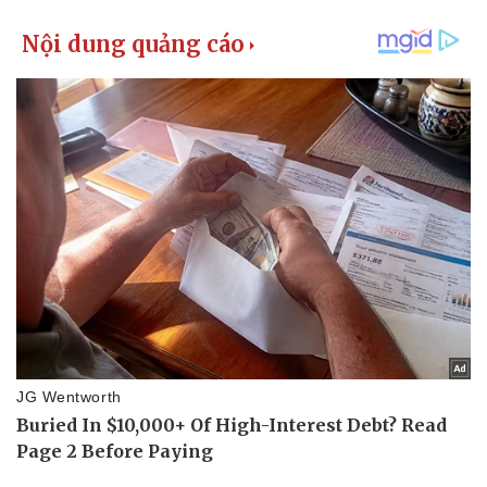
Pháp luật
Quân sự - Quốc phòng
Vụ án
Vũ khí
Tin nóng
Việt Nam
Tư vấn luật
Phân tích