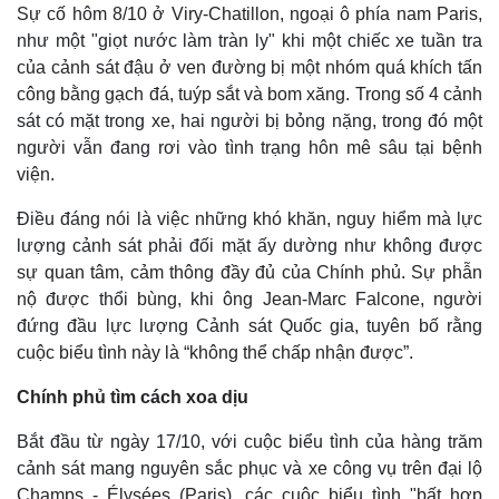
Thế giới
Multimedia
Sự cố hôm 8/10 ở Viry-Chatillon, ngoại ô phía nam Paris,
Quan sát
Video
như một "giọt nước làm tràn ly" khi một chiếc xe tuần tra
Cuộc sống đó đây
Ảnh
của cảnh sát đậu ở ven đường bị một nhóm quá khích tấn
Hồ sơ
E-Magazine
công bằng gạch đá, tuýp sắt và bom xăng. Trong số 4 cảnh
Infographic
sát có mặt trong xe, hai người bị bỏng nặng, trong đó một
người vẫn đang rơi vào tình trạng hôn mê sâu tại bệnh
viện.
Điều đáng nói là việc những khó khăn, nguy hiểm mà lực
lượng cảnh sát phải đối mặt ấy dường như không được
sự quan tâm, cảm thông đầy đủ của Chính phủ. Sự phẫn
nộ được thổi bùng, khi ông Jean-Marc Falcone, người
đứng đầu lực lượng Cảnh sát Quốc gia, tuyên bố rằng
cuộc biểu tình này là “không thể chấp nhận được”.
Chính phủ tìm cách xoa dịu
Bắt đầu từ ngày 17/10, với cuộc biểu tình của hàng trăm
cảnh sát mang nguyên sắc phục và xe công vụ trên đại lộ
Champs - Élysées (Paris), các cuộc biểu tình "bất hợp