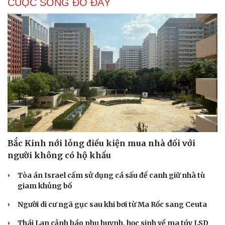
CUỘC SỐNG ĐÓ ĐÂY
Bắc Kinh nới lỏng điều kiện mua nhà đối với
người không có hộ khẩu
Tòa án Israel cấm sử dụng cá sấu để canh giữ nhà tù
giam khủng bố
Người di cư ngã gục sau khi bơi từ Ma Rốc sang Ceuta
Thái Lan cảnh báo phụ huynh, học sinh về ma túy LSD