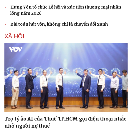
Hưng Yên tổ chức Lễ hội và xúc tiến thương mại nhãn
lồng năm 2026
Bài toán hút vốn, không chỉ là chuyển đổi xanh
XÃ HỘI
Trợ lý ảo AI của Thuế TP.HCM gọi điện thoại nhắc
nhở người nợ thuế
Cải chính