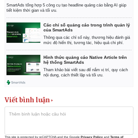
SmartAds tổng hợp 5 công cụ tạo headline quảng cáo bằng AI giúp
tiết kiệm thời gian và tối ưu.
Các chỉ số quảng cáo trong trình quản lý
của SmartAds
Thông qua các chỉ số này, thương hiệu đánh giá
mức độ hiển thị, tương tác, hiệu quả chi phí.
Hình thức quảng cáo Native Article trên
hệ thống SmartAds
Tham khảo bài viết sau để nắm vị trí, quy cách
nội dung, cách thiết lập và tối ưu.
Viết bình luận
Pháp luật
Quân sự - Quốc phòng
This site is protected by reCAPTCHA and the Google
Privacy Policy
and
Terms of