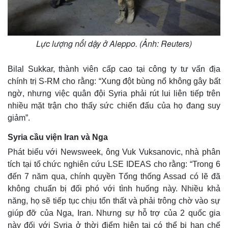
Lực lượng nổi dậy ở Aleppo. (Ảnh: Reuters)
Bilal Sukkar, thành viên cấp cao tại công ty tư vấn địa
chính trị S-RM cho rằng: “Xung đột bùng nổ không gây bất
ngờ, nhưng việc quân đội Syria phải rút lui liên tiếp trên
nhiều mặt trận cho thấy sức chiến đấu của họ đang suy
giảm”.
Syria cầu viện Iran và Nga
Phát biểu với Newsweek, ông Vuk Vuksanovic, nhà phân
tích tại tổ chức nghiên cứu LSE IDEAS cho rằng: “Trong 6
đến 7 năm qua, chính quyền Tổng thống Assad có lẽ đã
không chuẩn bị đối phó với tình huống này. Nhiều khả
năng, họ sẽ tiếp tục chịu tổn thất và phải trông chờ vào sự
giúp đỡ của Nga, Iran. Nhưng sự hỗ trợ của 2 quốc gia
này đối với Syria ở thời điểm hiện tại có thể bị hạn chế