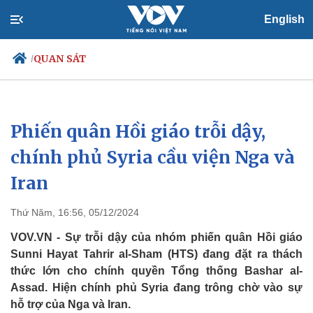
English
QUAN SÁT
/
Phiến quân Hồi giáo trỗi dậy,
Chính trị
Xã hội
Đảng
Tin 24h
chính phủ Syria cầu viện Nga và
Tổ chức nhân sự
Dự báo thời tiết
Iran
Quốc hội
Giáo dục
Nhận diện sự thật
Dấu ấn VOV
Việc làm
Thứ Năm, 16:56, 05/12/2024
Biển đảo
VOV.VN - Sự trỗi dậy của nhóm phiến quân Hồi giáo
Sunni Hayat Tahrir al-Sham (HTS) đang đặt ra thách
thức lớn cho chính quyền Tổng thống Bashar al-
Assad. Hiện chính phủ Syria đang trông chờ vào sự
hỗ trợ của Nga và Iran.