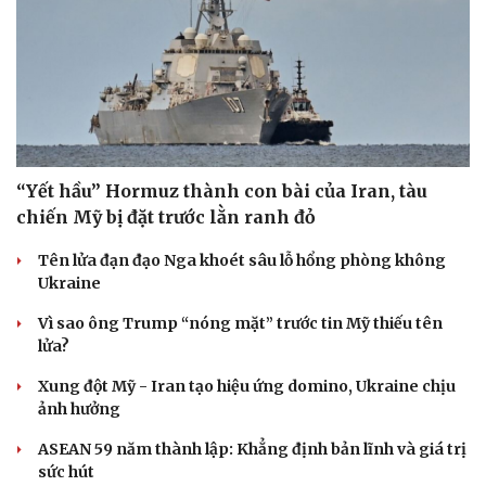
“Yết hầu” Hormuz thành con bài của Iran, tàu
chiến Mỹ bị đặt trước lằn ranh đỏ
Tên lửa đạn đạo Nga khoét sâu lỗ hổng phòng không
Ukraine
Vì sao ông Trump “nóng mặt” trước tin Mỹ thiếu tên
lửa?
Xung đột Mỹ - Iran tạo hiệu ứng domino, Ukraine chịu
ảnh hưởng
ASEAN 59 năm thành lập: Khẳng định bản lĩnh và giá trị
sức hút