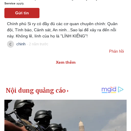
Vụ án
Vũ khí
Service
apply.
Tin nóng
Việt Nam
Gửi tin
Tư vấn luật
Phân tích
Chính phủ Si ry có đầy đủ các cơ quan chuyên chính: Quân
đội, Tình báo, Cảnh sát, An ninh...Sao lại để xảy ra đến nỗi
này. Không lẽ, lính của họ là "LÍNH KIỂNG"!
chinh
- 2 năm trước
Phản hồi
Xem thêm