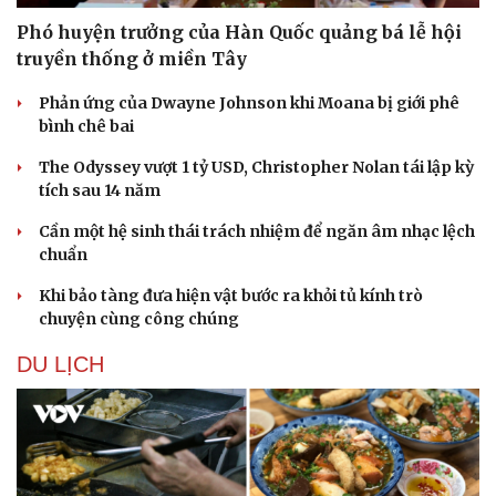
Phó huyện trưởng của Hàn Quốc quảng bá lễ hội
truyền thống ở miền Tây
Phản ứng của Dwayne Johnson khi Moana bị giới phê
bình chê bai
The Odyssey vượt 1 tỷ USD, Christopher Nolan tái lập kỳ
tích sau 14 năm
Cần một hệ sinh thái trách nhiệm để ngăn âm nhạc lệch
chuẩn
Khi bảo tàng đưa hiện vật bước ra khỏi tủ kính trò
chuyện cùng công chúng
DU LỊCH
Du lịch
Podcast
Tư vấn
Câu chuyện thời sự
Săn Tour
Đọc truyện đêm khuya
check-in
Cửa sổ tình yêu
Kể chuyện cho bé