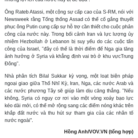
Giá cà phê
Ông Rateb Atassi, một cộng sự cấp cao của S-RM, nói với
Newsweek rằng Tổng thống Assad có thể cố gắng thuyết
phục ông Putin cung cấp sự hỗ trợ cần thiết cho cuộc phản
công của nước này. Trong bối cảnh Iran và lực lượng ủy
nhiệm Hezbollah ở Lebanon bị suy yếu do các cuộc tấn
công của Israel, "đây có thể là thời điểm để Nga gia tăng
ảnh hưởng ở Syria và khẳng định vai trò ở khu vựcTrung
Đông".
Nhà phân tích Bilal Sukkar kỳ vọng, một loạt biện pháp
ngoại giao giữa Thổ Nhĩ Kỳ, Iran, Nga, các nước Arab và
các nước phương Tây sẽ giúp làm dịu căng thẳng. "Nếu
không, Syria có nguy cơ rơi vào một vòng xoáy bạo lực
kéo dài mới, có thể mở rộng sang các điểm nóng khác trên
khắp đất nước và thu hút sự tham gia của các nhân tố
nước ngoài”.
Hồng Anh/VOV.VN (tổng hợp)