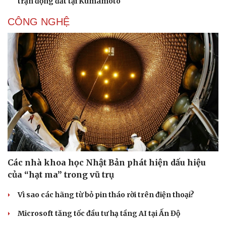
trận động đất tại Kumamoto
CÔNG NGHỆ
Văn hóa
Giải trí
Các nhà khoa học Nhật Bản phát hiện dấu hiệu
Sân khấu - Điện ảnh
Nghệ sĩ
Văn học
Thời trang
của “hạt ma” trong vũ trụ
Âm nhạc
Sao Việt
Di sản
Vì sao các hãng từ bỏ pin tháo rời trên điện thoại?
Microsoft tăng tốc đầu tư hạ tầng AI tại Ấn Độ