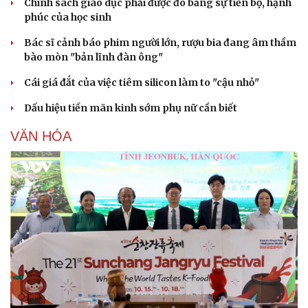
Chính sách giáo dục phải được đo bằng sự tiến bộ, hạnh
phúc của học sinh
Bác sĩ cảnh báo phim người lớn, rượu bia đang âm thầm
bào mòn "bản lĩnh đàn ông"
Cái giá đắt của việc tiêm silicon làm to "cậu nhỏ"
Dấu hiệu tiền mãn kinh sớm phụ nữ cần biết
VĂN HÓA