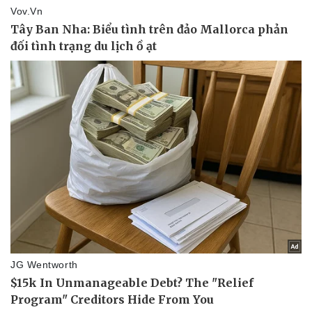
Thể thao
Ô tô - Xe máy
Bóng đá
Ô tô
Lịch thi đấu bóng đá
Xe máy
Thế giới thể thao
Tư vấn
eSports
Hậu trường