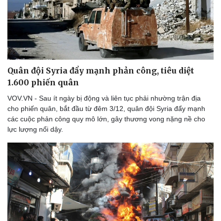
Doanh nghiệp
Công nghệ
Thông tin doanh nghiệp
Sành điệu
Quân đội Syria đẩy mạnh phản công, tiêu diệt
Doanh nghiệp 24h
Tin Công nghệ
Doanh nhân
Trải nghiệm
1.600 phiến quân
Vì cộng đồng
Chuyển đổi số
VOV.VN - Sau ít ngày bị động và liên tục phải nhường trận địa
cho phiến quân, bắt đầu từ đêm 3/12, quân đội Syria đẩy mạnh
các cuộc phản công quy mô lớn, gây thương vong nặng nề cho
lực lượng nổi dậy.