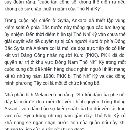
suy đoán rằng, “cuộc tấn công sẽ không thể diễn ra nếu
không có sự chấp thuận ngầm của Thổ Nhĩ Kỳ”.
Trong cuộc nội chiến ở Syria, Ankara đã thiết lập vùng
kiểm soát ở phía Bắc nước này thông qua các lực lượng
ủy nhiệm. Đến thời điểm hiện tại Thổ Nhĩ Kỳ vẫn chưa thể
giải quyết vấn đề quyền tự trị của người Kurd ở phía Đông
Bắc Syria mà Ankara coi là mối đe dọa trực tiếp do có liên
kết với Đảng Công nhân người Kurd (PKK). PKK đã đòi
quyền tự trị ở khu vực Đông Nam Thổ Nhĩ Kỳ trong một
cuộc xung đột đã khiến hàng chục nghìn người thiệt mạng
kể từ những năm 1980. PKK bị Thổ Nhĩ Kỳ và các đồng
minh phương Tây coi là một tổ chức khủng bố.
Nhà phân tích Melamed cho rằng: “Sự trỗi dậy của phe nổi
Kinh tế
Thị trường
dậy là mối đe dọa mới đối với chính quyền Tổng thống
Bất động sản
Giá vàng
Assad - vốn đảm bảo sự kiểm soát của họ đối với các khu
Khởi nghiệp
Tiêu dùng
vực của Syria trong những năm gần đây. Thổ Nhĩ Kỳ có
Tỷ giá
khả năng sẽ ngăn chặn bước tiến của quân nổi dậy khi
Chứng khoán
những lợi ích của nước này bị đe dọa”.