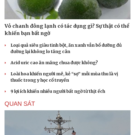
Vỏ chanh đông lạnh có tác dụng gì? Sự thật có thể
khiến bạn bất ngờ
Loại quả siêu giàu tinh bột, ăn xanh vẫn bổ dưỡng đủ
đường lại không lo tăng cân
Acid uric cao ăn măng chua được không?
Loài hoa khiến người mê, kẻ “sợ” mỗi mùa thu là vị
thuốc trong y học cổ truyền
9 lợi ích khiến nhiều người bất ngờ từ thịt ếch
QUAN SÁT