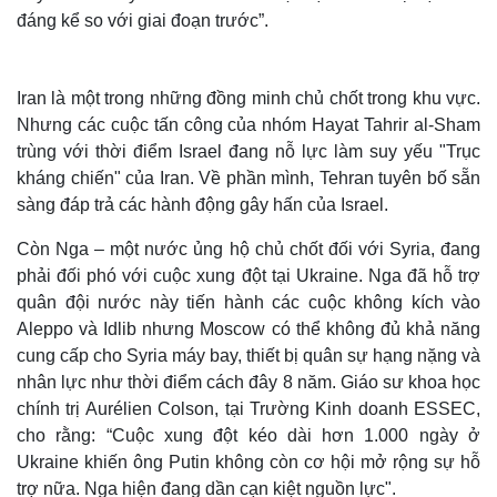
đáng kể so với giai đoạn trước”.
Iran là một trong những đồng minh chủ chốt trong khu vực.
Nhưng các cuộc tấn công của nhóm Hayat Tahrir al-Sham
trùng với thời điểm Israel đang nỗ lực làm suy yếu "Trục
kháng chiến" của Iran. Về phần mình, Tehran tuyên bố sẵn
sàng đáp trả các hành động gây hấn của Israel.
Còn Nga – một nước ủng hộ chủ chốt đối với Syria, đang
phải đối phó với cuộc xung đột tại Ukraine. Nga đã hỗ trợ
quân đội nước này tiến hành các cuộc không kích vào
Thế giới
Multimedia
Aleppo và Idlib nhưng Moscow có thể không đủ khả năng
Quan sát
Video
cung cấp cho Syria máy bay, thiết bị quân sự hạng nặng và
Cuộc sống đó đây
Ảnh
nhân lực như thời điểm cách đây 8 năm. Giáo sư khoa học
Hồ sơ
E-Magazine
chính trị Aurélien Colson, tại Trường Kinh doanh ESSEC,
Infographic
cho rằng: “Cuộc xung đột kéo dài hơn 1.000 ngày ở
Ukraine khiến ông Putin không còn cơ hội mở rộng sự hỗ
trợ nữa. Nga hiện đang dần cạn kiệt nguồn lực".