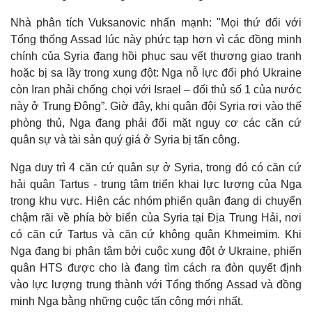
Nhà phân tích Vuksanovic nhấn mạnh: "Mọi thứ đối với
Tổng thống Assad lúc này phức tạp hơn vì các đồng minh
chính của Syria đang hồi phục sau vết thương giao tranh
hoặc bị sa lầy trong xung đột: Nga nỗ lực đối phó Ukraine
còn Iran phải chống chọi với Israel – đối thủ số 1 của nước
này ở Trung Đông”. Giờ đây, khi quân đội Syria rơi vào thế
phòng thủ, Nga đang phải đối mặt nguy cơ các căn cứ
quân sự và tài sản quý giá ở Syria bị tấn công.
Nga duy trì 4 căn cứ quân sự ở Syria, trong đó có căn cứ
hải quân Tartus - trung tâm triển khai lực lượng của Nga
trong khu vực. Hiện các nhóm phiến quân đang di chuyển
chậm rãi về phía bờ biển của Syria tại Địa Trung Hải, nơi
có căn cứ Tartus và căn cứ không quân Khmeimim. Khi
Nga đang bị phân tâm bởi cuộc xung đột ở Ukraine, phiến
quân HTS được cho là đang tìm cách ra đòn quyết định
vào lực lượng trung thành với Tổng thống Assad và đồng
minh Nga bằng những cuộc tấn công mới nhất.