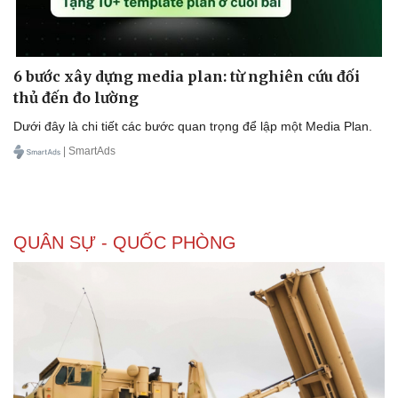
6 bước xây dựng media plan: từ nghiên cứu đối
thủ đến đo lường
Dưới đây là chi tiết các bước quan trọng để lập một Media Plan.
Sức khỏe
Đời sống
| SmartAds
Dinh dưỡng - món ngon
Nhà đẹp
Cây thuốc
Blog
Sản phụ khoa
Tình yêu - Gia đình
Nhi khoa
Nam khoa
QUÂN SỰ - QUỐC PHÒNG
Làm đẹp - giảm cân
Phòng mạch online
Ăn sạch sống khỏe