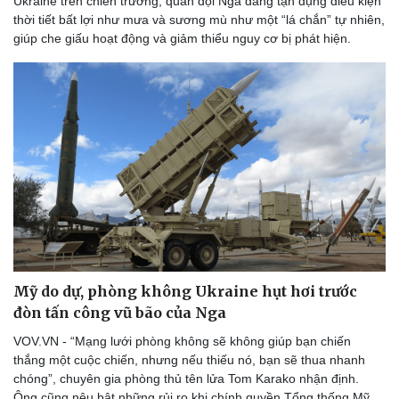
Ukraine trên chiến trường, quân đội Nga đang tận dụng điều kiện
thời tiết bất lợi như mưa và sương mù như một “lá chắn” tự nhiên,
giúp che giấu hoạt động và giảm thiểu nguy cơ bị phát hiện.
Mỹ do dự, phòng không Ukraine hụt hơi trước
đòn tấn công vũ bão của Nga
VOV.VN - “Mạng lưới phòng không sẽ không giúp bạn chiến
thắng một cuộc chiến, nhưng nếu thiếu nó, bạn sẽ thua nhanh
chóng”, chuyên gia phòng thủ tên lửa Tom Karako nhận định.
Ông cũng nêu bật những rủi ro khi chính quyền Tổng thống Mỹ