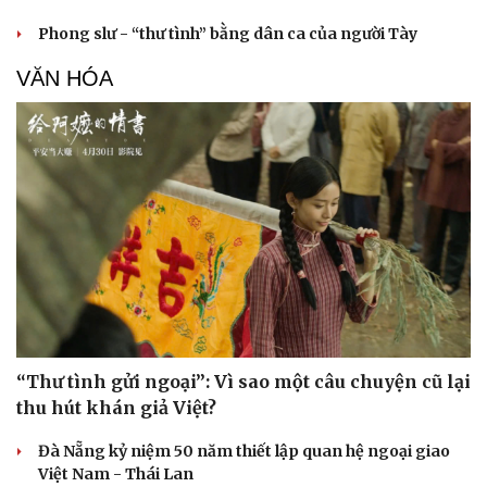
Phong slư - “thư tình” bằng dân ca của người Tày
VĂN HÓA
“Thư tình gửi ngoại”: Vì sao một câu chuyện cũ lại
Du lịch
Podcast
thu hút khán giả Việt?
Tư vấn
Câu chuyện thời sự
Săn Tour
Đọc truyện đêm khuya
Đà Nẵng kỷ niệm 50 năm thiết lập quan hệ ngoại giao
check-in
Cửa sổ tình yêu
Việt Nam - Thái Lan
Kể chuyện cho bé