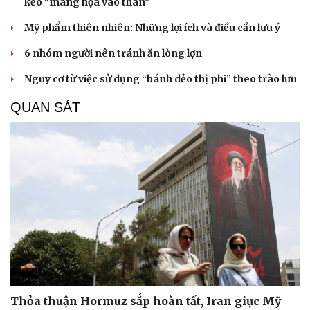
kẻo “mang họa vào thân"
Mỹ phẩm thiên nhiên: Những lợi ích và điều cần lưu ý
6 nhóm người nên tránh ăn lòng lợn
Nguy cơ từ việc sử dụng “bánh dẻo thị phi” theo trào lưu
QUAN SÁT
Thỏa thuận Hormuz sắp hoàn tất, Iran giục Mỹ