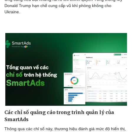
Donald Trump hạn chế cung cấp vũ khí phòng không cho
Ukraine.
Sức khỏe
Đời sống
Dinh dưỡng - món ngon
Nhà đẹp
Cây thuốc
Blog
Sản phụ khoa
Tình yêu - Gia đình
Nhi khoa
Nam khoa
Làm đẹp - giảm cân
Phòng mạch online
Ăn sạch sống khỏe
Các chỉ số quảng cáo trong trình quản lý của
SmartAds
Thông qua các chỉ số này, thương hiệu đánh giá mức độ hiển thị,