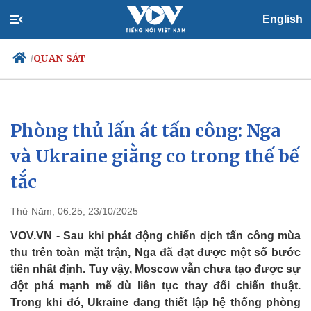
English
QUAN SÁT
/
Phòng thủ lấn át tấn công: Nga
Chính trị
Xã hội
Đảng
Tin 24h
và Ukraine giằng co trong thế bế
Tổ chức nhân sự
Dự báo thời tiết
tắc
Quốc hội
Giáo dục
Nhận diện sự thật
Dấu ấn VOV
Việc làm
Thứ Năm, 06:25, 23/10/2025
Biển đảo
VOV.VN - Sau khi phát động chiến dịch tấn công mùa
thu trên toàn mặt trận, Nga đã đạt được một số bước
tiến nhất định. Tuy vậy, Moscow vẫn chưa tạo được sự
đột phá mạnh mẽ dù liên tục thay đổi chiến thuật.
Trong khi đó, Ukraine đang thiết lập hệ thống phòng