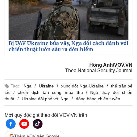
Bị UAV Ukraine bủa vây, Nga đổi cách đánh với
chiến thuật luồn sâu ra đòn hiểm
Hồng Anh/VOV.VN
Theo National Security Journal
Tag:
Nga
Ukraine
xung đột Nga Ukraine
thế trận bế
tắc
chiến dịch tấn công mùa thu
Nga thay đổi chiến
thuật
Ukraine đối phó với Nga
đóng băng chiến tuyến
Mời quý độc giả theo dõi VOV.VN trên
Thêm VOV trên Google