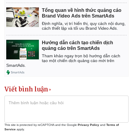
Vụ án
Vũ khí
Tin nóng
Việt Nam
Tổng quan về hình thức quảng cáo
Tư vấn luật
Phân tích
Brand Video Ads trên SmartAds
Định nghĩa, vị trí hiển thị, quy cách nội dung,
cách thiết lập và tối ưu Brand Video Ads.
Hướng dẫn cách tạo chiến dịch
quảng cáo trên SmartAds
Tham khảo ngay trọn bộ hướng dẫn cách
tạo một chiến dịch quảng cáo mới trên
SmartAds.
Viết bình luận
This site is protected by reCAPTCHA and the Google
Privacy Policy
and
Terms of
Service
apply.