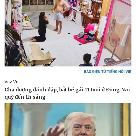
Thể thao
Ô tô - Xe máy
Bóng đá
Ô tô
Lịch thi đấu bóng đá
Xe máy
Thế giới thể thao
Tư vấn
eSports
Hậu trường