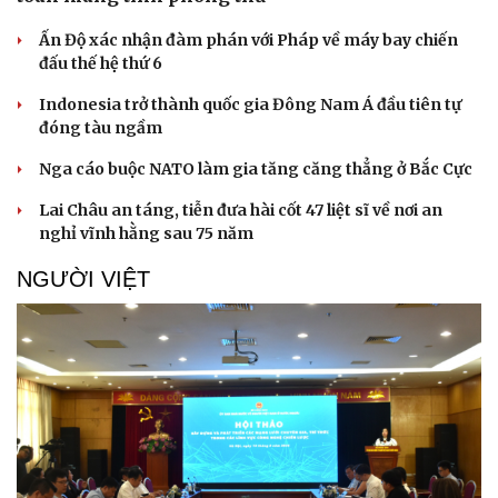
Ấn Độ xác nhận đàm phán với Pháp về máy bay chiến
đấu thế hệ thứ 6
Indonesia trở thành quốc gia Đông Nam Á đầu tiên tự
đóng tàu ngầm
Nga cáo buộc NATO làm gia tăng căng thẳng ở Bắc Cực
Lai Châu an táng, tiễn đưa hài cốt 47 liệt sĩ về nơi an
nghỉ vĩnh hằng sau 75 năm
NGƯỜI VIỆT