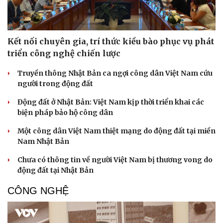
Kết nối chuyên gia, trí thức kiều bào phục vụ phát
triển công nghệ chiến lược
Truyền thông Nhật Bản ca ngợi công dân Việt Nam cứu
người trong động đất
Động đất ở Nhật Bản: Việt Nam kịp thời triển khai các
biện pháp bảo hộ công dân
Một công dân Việt Nam thiệt mạng do động đất tại miền
Nam Nhật Bản
Văn hóa
Giải trí
Chưa có thông tin về người Việt Nam bị thương vong do
Sân khấu - Điện ảnh
Nghệ sĩ
động đất tại Nhật Bản
Văn học
Thời trang
Âm nhạc
Sao Việt
CÔNG NGHỆ
Di sản