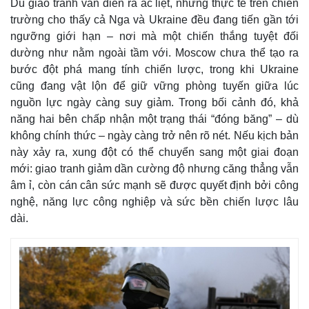
Dù giao tranh vẫn diễn ra ác liệt, nhưng thực tế trên chiến
Giá cà phê
trường cho thấy cả Nga và Ukraine đều đang tiến gần tới
ngưỡng giới hạn – nơi mà một chiến thắng tuyệt đối
dường như nằm ngoài tầm với. Moscow chưa thể tạo ra
bước đột phá mang tính chiến lược, trong khi Ukraine
cũng đang vật lộn để giữ vững phòng tuyến giữa lúc
nguồn lực ngày càng suy giảm. Trong bối cảnh đó, khả
năng hai bên chấp nhận một trạng thái “đóng băng” – dù
không chính thức – ngày càng trở nên rõ nét. Nếu kịch bản
này xảy ra, xung đột có thể chuyển sang một giai đoạn
mới: giao tranh giảm dần cường độ nhưng căng thẳng vẫn
âm ỉ, còn cán cân sức mạnh sẽ được quyết định bởi công
nghệ, năng lực công nghiệp và sức bền chiến lược lâu
dài.