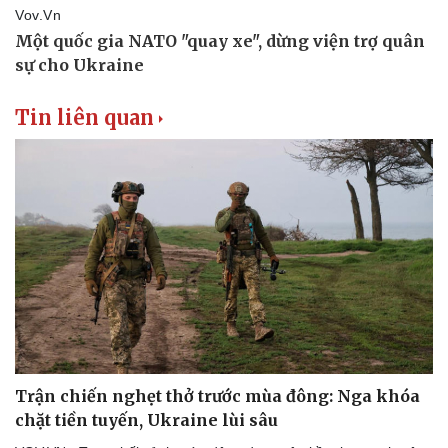
Doanh nghiệp
Công nghệ
Tin liên quan
Thông tin doanh nghiệp
Sành điệu
Doanh nghiệp 24h
Tin Công nghệ
Doanh nhân
Trải nghiệm
Vì cộng đồng
Chuyển đổi số
Trận chiến nghẹt thở trước mùa đông: Nga khóa
chặt tiền tuyến, Ukraine lùi sâu