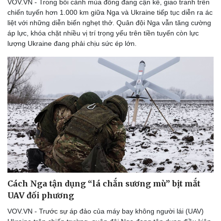
VOV.VN - Trong bối cảnh mùa đông đang cận kề, giao tranh trên
chiến tuyến hơn 1.000 km giữa Nga và Ukraine tiếp tục diễn ra ác
liệt với những diễn biến nghẹt thở. Quân đội Nga vẫn tăng cường
áp lực, khóa chặt nhiều vị trí trọng yếu trên tiền tuyến còn lực
lượng Ukraine đang phải chịu sức ép lớn.
Cách Nga tận dụng “lá chắn sương mù” bịt mắt
UAV đối phương
VOV.VN - Trước sự áp đảo của máy bay không người lái (UAV)