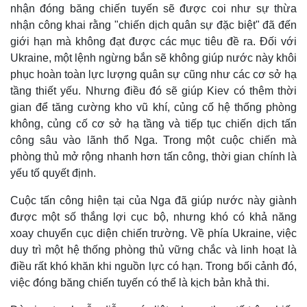
nhận đóng băng chiến tuyến sẽ được coi như sự thừa
nhận công khai rằng "chiến dịch quân sự đặc biệt" đã đến
giới hạn mà không đạt được các mục tiêu đề ra. Đối với
Ukraine, một lệnh ngừng bắn sẽ không giúp nước này khôi
phục hoàn toàn lực lượng quân sự cũng như các cơ sở hạ
tầng thiết yếu. Nhưng điều đó sẽ giúp Kiev có thêm thời
gian để tăng cường kho vũ khí, củng cố hệ thống phòng
không, củng cố cơ sở hạ tầng và tiếp tục chiến dịch tấn
công sâu vào lãnh thổ Nga. Trong một cuộc chiến mà
phòng thủ mở rộng nhanh hơn tấn công, thời gian chính là
yếu tố quyết định.
Cuộc tấn công hiện tại của Nga đã giúp nước này giành
được một số thắng lợi cục bộ, nhưng khó có khả năng
xoay chuyển cục diện chiến trường. Về phía Ukraine, việc
Kinh tế
Thị trường
duy trì một hệ thống phòng thủ vững chắc và linh hoạt là
Bất động sản
Giá vàng
điều rất khó khăn khi nguồn lực có hạn. Trong bối cảnh đó,
Khởi nghiệp
Tiêu dùng
việc đóng băng chiến tuyến có thể là kịch bản khả thi.
Tỷ giá
Chứng khoán