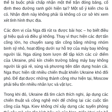
thể bị buộc phải chấp nhận một thế trận đóng băng, cố
định theo đường ranh giới hiện tại? Một số ý kiến cho là
có. Nhận định này không phải là không có cơ sở khi xem
xét tình hình thực địa.
Các đơn vị của Nga đã rút ra được bài học – họ biết điều
gì hiệu quả và điều gì không. Thay vì thực hiện các đợt tấn
công lớn, họ chuyển sang tấn công bằng những nhóm
binh sỹ nhỏ, hoạt động dưới sự hỗ trợ của máy bay không
người lái. Nga dùng bom lượn để tập kích các cứ điểm
của Ukraine, phủ kín chiến trường bằng máy bay không
người lái giá rẻ, súng và phương tiện dân dụng hoán cải.
Thế giới
Multimedia
Nga thực hiện rất nhiều chiến thuật khiến Ukraine khó đối
phó. Để đạt được những thành công như hiện tại, Moscow
Quan sát
Video
Cuộc sống đó đây
Ảnh
phải tiêu tốn nhiều nhân lực và vật lực.
Hồ sơ
E-Magazine
Trong khi đó, Ukraine đã tìm cách thích nghi, áp dụng các
Infographic
chiến thuật và công nghệ mới để chống lại các cuộc tấn
công của Nga. Kiev không chỉ xây dựng các tuyến phòng