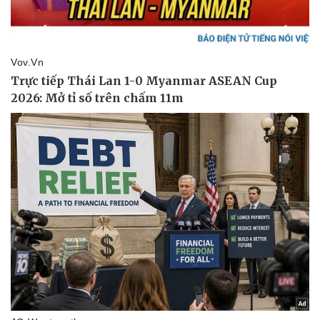
Thể thao
Ô tô - Xe máy
Bóng đá
Ô tô
Lịch thi đấu bóng đá
Xe máy
Thế giới thể thao
Tư vấn
eSports
Hậu trường