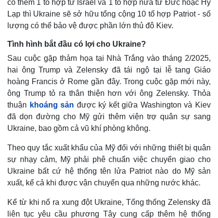
có thêm 1 tổ hợp từ Israel và 1 tổ hợp nữa từ Đức hoặc Hy
Lạp thì Ukraine sẽ sở hữu tổng cộng 10 tổ hợp Patriot - số
lượng có thể bảo vệ được phần lớn thủ đô Kiev.
Tình hình bắt đầu có lợi cho Ukraine?
Sau cuộc gặp thảm họa tại Nhà Trắng vào tháng 2/2025,
hai ông Trump và Zelensky đã tái ngộ tại lễ tang Giáo
hoàng Francis ở Rome gần đây. Trong cuộc gặp mới này,
ông Trump tỏ ra thân thiện hơn với ông Zelensky. Thỏa
thuận
khoáng sản
được ký kết giữa Washington và Kiev
Thế giới
Multimedia
đã dọn đường cho Mỹ gửi thêm viện trợ quân sự sang
Quan sát
Video
Ukraine, bao gồm cả vũ khí phòng không.
Cuộc sống đó đây
Ảnh
Hồ sơ
E-Magazine
Theo quy tắc xuất khẩu của Mỹ đối với những thiết bị quân
Infographic
sự nhạy cảm, Mỹ phải phê chuẩn việc chuyển giao cho
Ukraine bất cứ hệ thống tên lửa Patriot nào do Mỹ sản
xuất, kể cả khi được vận chuyển qua những nước khác.
Kể từ khi nổ ra xung đột Ukraine, Tổng thống Zelensky đã
liên tục yêu cầu phương Tây cung cấp thêm hệ thống