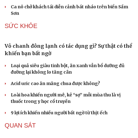
tính nhập lậu
Hưng Yên tổ chức Lễ hội và xúc tiến thương mại nhãn
lồng năm 2026
Bài toán hút vốn, không chỉ là chuyển đổi xanh
XÃ HỘI
Trợ lý ảo AI của Thuế TP.HCM gọi điện thoại nhắc
nhở người nợ thuế
Một xe ô tô biển Hà Nội vi phạm tốc độ 21 lần trong một
tháng tại Phú Thọ
Thời tiết ngày 9/8: Bắc Bộ nắng nóng, chiều tối có mưa
dông
Thêm 18 hài cốt liệt sĩ được quy tập tại Công viên Lê Thị
Riêng