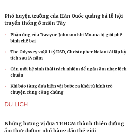
Truyện ngắn: "Bờ sông gió thổi" (Phần đầu)
Chính sách giáo dục phải được đo bằng sự tiến bộ, hạnh
phúc của học sinh
Bác sĩ cảnh báo phim người lớn, rượu bia đang âm thầm
bào mòn "bản lĩnh đàn ông"
Cái giá đắt của việc tiêm silicon làm to "cậu nhỏ"
Dấu hiệu tiền mãn kinh sớm phụ nữ cần biết
VĂN HÓA