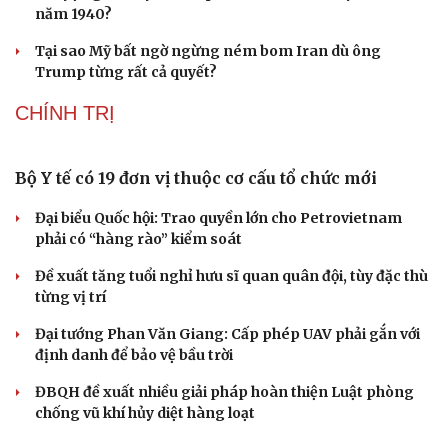
giam khủng bố
Người di cư ngã gục sau khi bơi từ Ma Rốc sang Ceuta
Thái Lan cảnh báo phụ huynh, học sinh về ma túy LSD
“đội lốt” tem hoạt hình
UNESCO vinh danh Sarnath (Ấn Độ) - nơi Đức Phật
thuyết pháp đầu tiên
HỒ SƠ
Thực hư việc Mỹ cạn kiệt kho tên lửa đắt tiền
Lý do ông Trump được xem là tư lệnh chiến lược hiệu
quả
Chiến lược lợi hại của Iran nhằm làm suy yếu Mỹ và Tổng
thống Trump
Chuyện gì sẽ xảy ra nếu phát xít Đức xâm lược Anh vào
năm 1940?