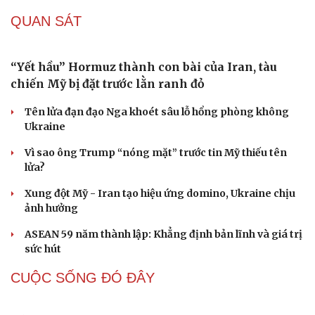
Tại sao Mỹ bất ngờ ngừng ném bom Iran dù ông
Trump từng rất cả quyết?
CHÍNH TRỊ
Bộ Y tế có 19 đơn vị thuộc cơ cấu tổ chức mới
Đại biểu Quốc hội: Trao quyền lớn cho Petrovietnam
phải có “hàng rào” kiểm soát
Đề xuất tăng tuổi nghỉ hưu sĩ quan quân đội, tùy đặc thù
từng vị trí
Đại tướng Phan Văn Giang: Cấp phép UAV phải gắn với
định danh để bảo vệ bầu trời
Cải chính
ĐBQH đề xuất nhiều giải pháp hoàn thiện Luật phòng
chống vũ khí hủy diệt hàng loạt