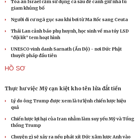
“Yết hầu” Hormuz thành con bài của Iran, tàu
chiến Mỹ bị đặt trước lằn ranh đỏ
Tên lửa đạn đạo Nga khoét sâu lỗ hổng phòng không
Ukraine
Vì sao ông Trump “nóng mặt” trước tin Mỹ thiếu tên
lửa?
Xung đột Mỹ - Iran tạo hiệu ứng domino, Ukraine chịu
ảnh hưởng
ASEAN 59 năm thành lập: Khẳng định bản lĩnh và giá trị
sức hút
CUỘC SỐNG ĐÓ ĐÂY
Bắc Kinh nới lỏng điều kiện mua nhà đối với
người không có hộ khẩu
Tòa án Israel cấm sử dụng cá sấu để canh giữ nhà tù