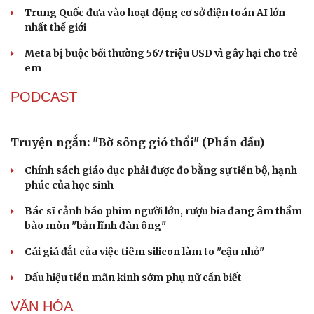
Các nhà khoa học Nhật Bản phát hiện dấu hiệu
của “hạt ma” trong vũ trụ
Vì sao các hãng từ bỏ pin tháo rời trên điện thoại?
Microsoft tăng tốc đầu tư hạ tầng AI tại Ấn Độ
Trung Quốc đưa vào hoạt động cơ sở điện toán AI lớn
nhất thế giới
Meta bị buộc bồi thường 567 triệu USD vì gây hại cho trẻ
em
PODCAST