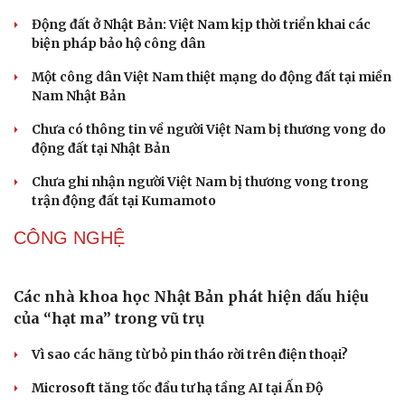
Động đất ở Nhật Bản: Việt Nam kịp thời triển khai các
biện pháp bảo hộ công dân
Một công dân Việt Nam thiệt mạng do động đất tại miền
Nam Nhật Bản
Chưa có thông tin về người Việt Nam bị thương vong do
động đất tại Nhật Bản
Chưa ghi nhận người Việt Nam bị thương vong trong
trận động đất tại Kumamoto
Sức khỏe
Đời sống
CÔNG NGHỆ
Dinh dưỡng - món ngon
Nhà đẹp
Cây thuốc
Blog
Sản phụ khoa
Tình yêu - Gia đình
Nhi khoa
Nam khoa
Làm đẹp - giảm cân
Phòng mạch online
Ăn sạch sống khỏe