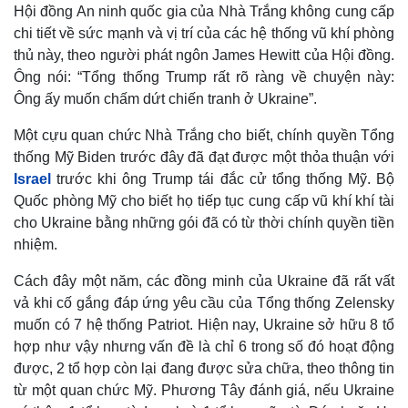
Hội đồng An ninh quốc gia của Nhà Trắng không cung cấp
chi tiết về sức mạnh và vị trí của các hệ thống vũ khí phòng
thủ này, theo người phát ngôn James Hewitt của Hội đồng.
Ông nói: “Tổng thống Trump rất rõ ràng về chuyện này:
Ông ấy muốn chấm dứt chiến tranh ở Ukraine”.
Một cựu quan chức Nhà Trắng cho biết, chính quyền Tổng
thống Mỹ Biden trước đây đã đạt được một thỏa thuận với
Israel
trước khi ông Trump tái đắc cử tổng thống Mỹ. Bộ
Quốc phòng Mỹ cho biết họ tiếp tục cung cấp vũ khí khí tài
cho Ukraine bằng những gói đã có từ thời chính quyền tiền
nhiệm.
Cách đây một năm, các đồng minh của Ukraine đã rất vất
vả khi cố gắng đáp ứng yêu cầu của Tổng thống Zelensky
muốn có 7 hệ thống Patriot. Hiện nay, Ukraine sở hữu 8 tổ
hợp như vậy nhưng vấn đề là chỉ 6 trong số đó hoạt động
được, 2 tổ hợp còn lại đang được sửa chữa, theo thông tin
từ một quan chức Mỹ. Phương Tây đánh giá, nếu Ukraine