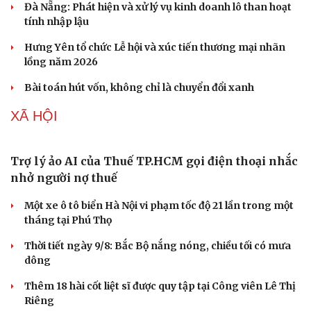
Nối đà tăng trưởng, du lịch Vĩnh Long hấp dẫn khách
quốc tế
Công nghiệp giải trí "chắp cánh" cho điểm đến du lịch
Gia Lai
Hội chợ Du lịch quốc tế TP.HCM 2026 có quy mô lớn nhất
từ trước đến nay
Bảo tàng Tưởng niệm Hòa bình tại Nhật Bản đón lượng
khách kỷ lục
KINH TẾ
Xử lý đến cùng vướng mắc, không đẩy doanh
nghiệp đi vòng
Thí điểm phường XHCN Lào Cai: Khi chính quyền xoay
sở thủ tục thay doanh nghiệp
Đà Nẵng: Phát hiện và xử lý vụ kinh doanh lô than hoạt