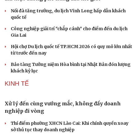
Phó huyện trưởng của Hàn Quốc quảng bá lễ hội
truyền thống ở miền Tây
Phản ứng của Dwayne Johnson khi Moana bị giới phê
bình chê bai
The Odyssey vượt 1 tỷ USD, Christopher Nolan tái lập kỳ
tích sau 14 năm
Cần một hệ sinh thái trách nhiệm để ngăn âm nhạc lệch
chuẩn
Khi bảo tàng đưa hiện vật bước ra khỏi tủ kính trò
chuyện cùng công chúng
Văn hóa
Giải trí
DU LỊCH
Sân khấu - Điện ảnh
Nghệ sĩ
Văn học
Thời trang
Âm nhạc
Sao Việt
Những hương vị đưa TP.HCM thành thiên đường
Di sản
ẩm thực đường phố hàng đầu thế giới