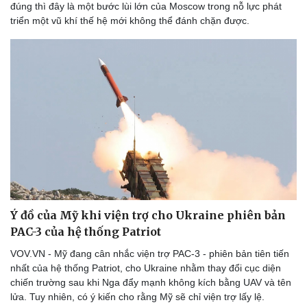
đúng thì đây là một bước lùi lớn của Moscow trong nỗ lực phát
triển một vũ khí thế hệ mới không thể đánh chặn được.
Doanh nghiệp
Công nghệ
Thông tin doanh nghiệp
Sành điệu
Doanh nghiệp 24h
Tin Công nghệ
Doanh nhân
Trải nghiệm
Ý đồ của Mỹ khi viện trợ cho Ukraine phiên bản
Vì cộng đồng
Chuyển đổi số
PAC-3 của hệ thống Patriot
VOV.VN - Mỹ đang cân nhắc viện trợ PAC-3 - phiên bản tiên tiến
nhất của hệ thống Patriot, cho Ukraine nhằm thay đổi cục diện
chiến trường sau khi Nga đẩy mạnh không kích bằng UAV và tên
lửa. Tuy nhiên, có ý kiến cho rằng Mỹ sẽ chỉ viện trợ lấy lệ.