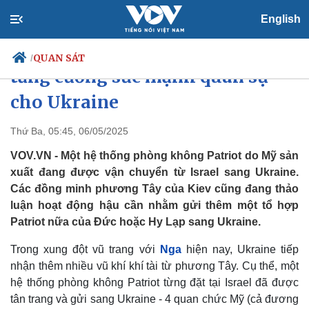
English
Phương Tây gửi thêm vũ khí
QUAN SÁT
/
tăng cường sức mạnh quân sự
cho Ukraine
Chính trị
Xã hội
Thứ Ba, 05:45, 06/05/2025
Đảng
Tin 24h
VOV.VN - Một hệ thống phòng không Patriot do Mỹ sản
Tổ chức nhân sự
Dự báo thời tiết
xuất đang được vận chuyển từ Israel sang Ukraine.
Quốc hội
Giáo dục
Các đồng minh phương Tây của Kiev cũng đang thảo
Nhận diện sự thật
Dấu ấn VOV
luận hoạt động hậu cần nhằm gửi thêm một tổ hợp
Việc làm
Biển đảo
Patriot nữa của Đức hoặc Hy Lạp sang Ukraine.
Trong xung đột vũ trang với
Nga
hiện nay, Ukraine tiếp
nhận thêm nhiều vũ khí khí tài từ phương Tây. Cụ thể, một
hệ thống phòng không Patriot từng đặt tại Israel đã được
tân trang và gửi sang Ukraine - 4 quan chức Mỹ (cả đương