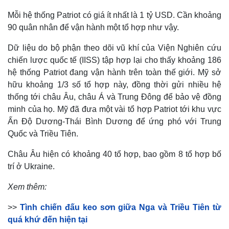
Mỗi hệ thống Patriot có giá ít nhất là 1 tỷ USD. Cần khoảng
90 quân nhân để vận hành một tổ hợp như vậy.
Dữ liệu do bộ phận theo dõi vũ khí của Viện Nghiên cứu
chiến lược quốc tế (IISS) tập hợp lại cho thấy khoảng 186
hệ thống Patriot đang vận hành trên toàn thế giới. Mỹ sở
hữu khoảng 1/3 số tổ hợp này, đồng thời gửi nhiều hệ
thống tới châu Âu, châu Á và Trung Đông để bảo vệ đồng
minh của họ. Mỹ đã đưa một vài tổ hợp Patriot tới khu vực
Kinh tế
Thị trường
Ấn Độ Dương-Thái Bình Dương để ứng phó với Trung
Bất động sản
Giá vàng
Quốc và Triều Tiên.
Khởi nghiệp
Tiêu dùng
Tỷ giá
Châu Âu hiện có khoảng 40 tổ hợp, bao gồm 8 tổ hợp bố
Chứng khoán
trí ở Ukraine.
Giá cà phê
Xem thêm:
>>
Tình chiến đấu keo sơn giữa Nga và Triều Tiên từ
quá khứ đến hiện tại