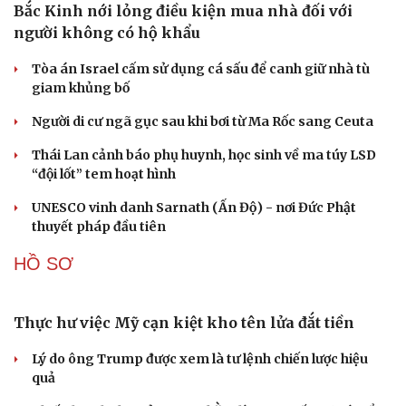
QUAN SÁT
“Yết hầu” Hormuz thành con bài của Iran, tàu
chiến Mỹ bị đặt trước lằn ranh đỏ
Tên lửa đạn đạo Nga khoét sâu lỗ hổng phòng không
Ukraine
Vì sao ông Trump “nóng mặt” trước tin Mỹ thiếu tên
lửa?
Xung đột Mỹ - Iran tạo hiệu ứng domino, Ukraine chịu
ảnh hưởng
ASEAN 59 năm thành lập: Khẳng định bản lĩnh và giá trị
sức hút
CUỘC SỐNG ĐÓ ĐÂY
Bắc Kinh nới lỏng điều kiện mua nhà đối với