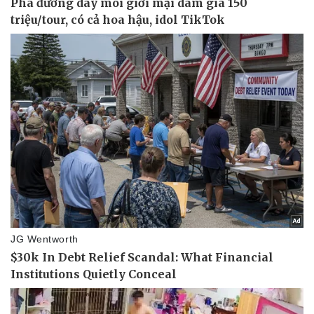
Pháp luật
Quân sự - Quốc phòng
Vụ án
Vũ khí
Tin nóng
Việt Nam
Tư vấn luật
Phân tích