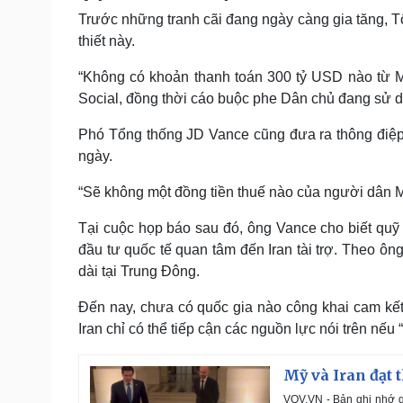
Trước những tranh cãi đang ngày càng gia tăng, Tổ
thiết này.
“Không có khoản thanh toán 300 tỷ USD nào từ Mỹ 
Social, đồng thời cáo buộc phe Dân chủ đang sử dụ
Phó Tổng thống JD Vance cũng đưa ra thông điệp
ngày.
“Sẽ không một đồng tiền thuế nào của người dân 
Tại cuộc họp báo sau đó, ông Vance cho biết quỹ 
đầu tư quốc tế quan tâm đến Iran tài trợ. Theo ông
dài tại Trung Đông.
Đến nay, chưa có quốc gia nào công khai cam kế
Iran chỉ có thể tiếp cận các nguồn lực nói trên nếu 
Mỹ và Iran đạt 
VOV.VN - Bản ghi nhớ g