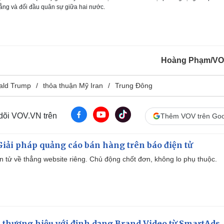
ẳng và đối đầu quân sự giữa hai nước.
Hoàng Phạm/VO
ald Trump
thỏa thuận Mỹ Iran
Trung Đông
 dõi VOV.VN trên
Thêm VOV trên Goo
iải pháp quảng cáo bán hàng trên báo điện tử
iện tử về thẳng website riêng. Chủ động chốt đơn, không lo phụ thuộc.
 thương hiệu với định dạng Brand Video từ SmartAds