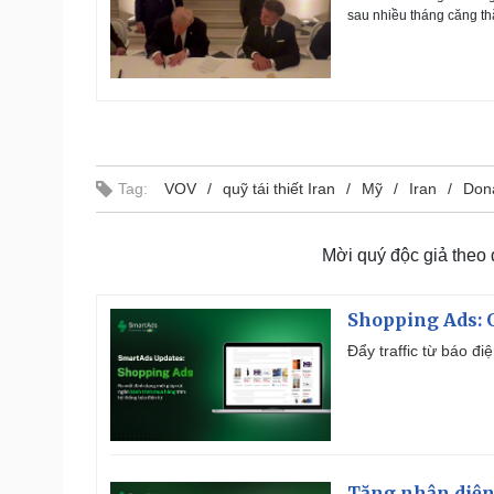
sau nhiều tháng căng th
Tag:
VOV
quỹ tái thiết Iran
Mỹ
Iran
Don
Mời quý độc giả theo
Shopping Ads: G
Đẩy traffic từ báo đ
Tăng nhận diện