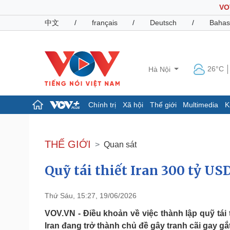
VO
中文
/
français
/
Deutsch
/
Bahas
26°C
Hà Nội
Chính trị
Xã hội
Thế giới
Multimedia
K
Chính trị
Xã hội
Đảng
Tin 24h
THẾ GIỚI
Quan sát
Tổ chức nhân sự
Dự báo thời tiết
Quốc hội
Giáo dục
Quỹ tái thiết Iran 300 tỷ US
Nhận diện sự thật
Dấu ấn VOV
Việc làm
Biển đảo
Thứ Sáu, 15:27, 19/06/2026
Pháp luật
Quân sự - Quốc phòng
VOV.VN - Điều khoản về việc thành lập quỹ tái 
Vụ án
Vũ khí
Iran đang trở thành chủ đề gây tranh cãi gay gắ