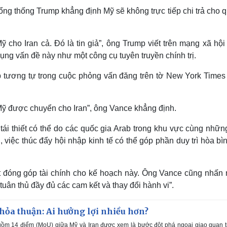
ng thống Trump khẳng định Mỹ sẽ không trực tiếp chi trả cho q
cho Iran cả. Đó là tin giả”, ông Trump viết trên mạng xã hội 
ng vấn đề này như một công cụ tuyên truyền chính trị.
 tương tự trong cuộc phỏng vấn đăng trên tờ New York Times
Mỹ được chuyển cho Iran”, ông Vance khẳng định.
tái thiết có thể do các quốc gia Arab trong khu vực cùng nhữn
, việc thúc đẩy hội nhập kinh tế có thể góp phần duy trì hòa bì
t đóng góp tài chính cho kế hoạch này. Ông Vance cũng nhấn
“tuân thủ đầy đủ các cam kết và thay đổi hành vi”.
thỏa thuận: Ai hưởng lợi nhiều hơn?
ồm 14 điểm (MoU) giữa Mỹ và Iran được xem là bước đột phá ngoại giao quan 