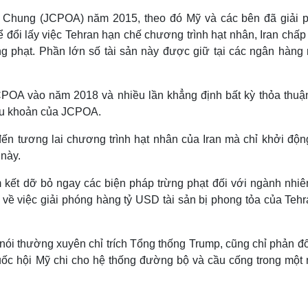
 Chung (JCPOA) năm 2015, theo đó Mỹ và các bên đã giải 
 đổi lấy việc Tehran hạn chế chương trình hạt nhân, Iran chấ
ng phạt. Phần lớn số tài sản này được giữ tại các ngân hàng
POA vào năm 2018 và nhiều lần khẳng định bất kỳ thỏa thuậ
iều khoản của JCPOA.
ến tương lai chương trình hạt nhân của Iran mà chỉ khởi động
 này.
 kết dỡ bỏ ngay các biện pháp trừng phạt đối với ngành nhiên
về việc giải phóng hàng tỷ USD tài sản bị phong tỏa của Tehr
nói thường xuyên chỉ trích Tổng thống Trump, cũng chỉ phản đố
 Quốc hội Mỹ chi cho hệ thống đường bộ và cầu cống trong một