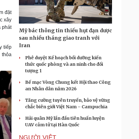
Doanh nghiệp 24h
Tin Công nghệ
Doanh nhân
Trải nghiệm
m đặt
ì cộng đồng
Chuyển đổi số
ực xây
à phát
Mỹ bác thông tin thiếu hụt đạn dược
u lịch
Podcast
sau nhiều tháng giao tranh với
Tư vấn
Câu chuyện thời sự
Iran
 tiếp
Săn Tour
Đọc truyện đêm khuya
n thỏa
heck-in
Cửa sổ tình yêu
Phê duyệt Kế hoạch bồi dưỡng kiến
Kể chuyện cho bé
thức quốc phòng và an ninh cho đối
Hạt giống tâm hồn
tượng 1
Bế mạc Vòng Chung kết Hội thao Công
an Nhân dân năm 2026
Tăng cường tuyên truyền, bảo vệ vững
chắc biên giới Việt Nam – Campuchia
Hải quân Mỹ lần đầu tiên huấn luyện
UAV cảm tử tại Hàn Quốc
NGƯỜI VIỆT