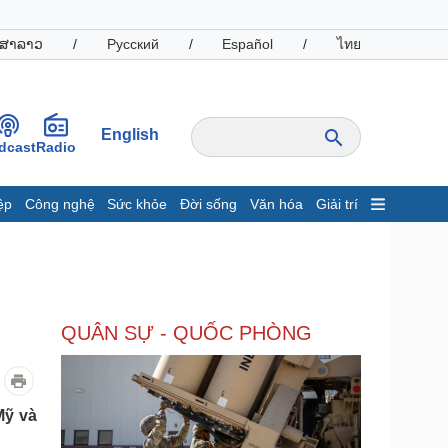
ສາລາວ
/
Русский
/
Español
/
ไทย
English
dcast
Radio
ệp
Công nghệ
Sức khỏe
Đời sống
Văn hóa
Giải trí
inh tế
Thị trường
ất động sản
Giá vàng
hởi nghiệp
Tiêu dùng
Tỷ giá
QUÂN SỰ - QUỐC PHÒNG
Chứng khoán
Giá cà phê
oanh nghiệp
Công nghệ
Mỹ và
hông tin doanh nghiệp
Sành điệu