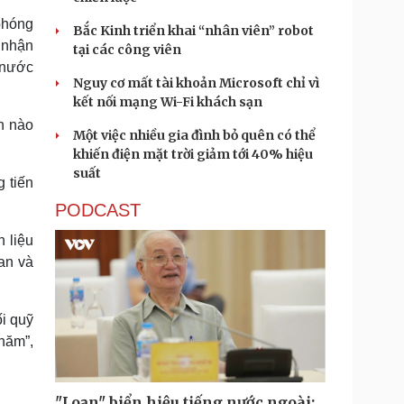
phóng
Bắc Kinh triển khai “nhân viên” robot
p nhận
tại các công viên
 nước
Nguy cơ mất tài khoản Microsoft chỉ vì
kết nối mạng Wi-Fi khách sạn
n nào
Một việc nhiều gia đình bỏ quên có thể
khiến điện mặt trời giảm tới 40% hiệu
suất
 tiến
PODCAST
 liệu
an và
i quỹ
 năm”,
"Loạn" biển hiệu tiếng nước ngoài: