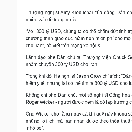
Thượng nghị sĩ Amy Klobuchar của đảng Dân chủ
nhiều vấn đề trong nước.
“Với 300 tỷ USD, chúng ta có thể chấm dứt tình tr
chương trình giáo dục mầm non miễn phí cho mọi 
cho Iran”, bà viết trên mạng xã hội X.
Lãnh đạo phe Dân chủ tại Thượng viện Chuck Sc
nhằm chuyển 300 tỷ USD cho Iran.
Trong khi đó, Hạ nghị sĩ Jason Crow chỉ trích: “Đ
hiểm y tế, nhưng lại có thể tìm ra 300 tỷ USD cho Ir
Không chỉ phe Dân chủ, một số nghị sĩ Cộng hòa 
Roger Wicker - người được xem là có lập trường c
Ông Wicker cho rằng ngay cả khi quỹ này không s
những lợi ích mà Iran nhận được theo thỏa thu
“nhỏ bé”.