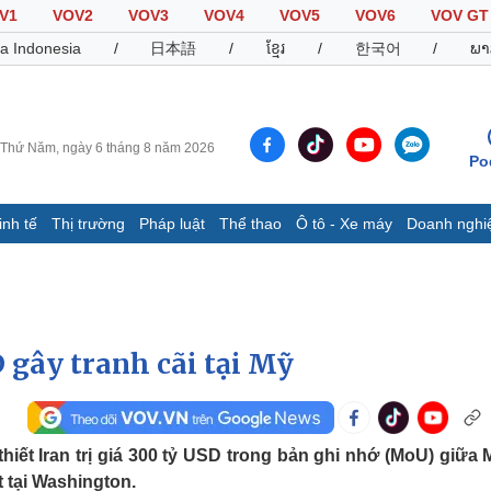
V1
VOV2
VOV3
VOV4
VOV5
VOV6
VOV GT
a Indonesia
/
日本語
/
ខ្មែរ
/
한국어
/
ພາ
Thứ Năm, ngày 6 tháng 8 năm 2026
Po
inh tế
Thị trường
Pháp luật
Thể thao
Ô tô - Xe máy
Doanh nghi
Thế giới
Multimedia
K
Quan sát
Video
B
Cuộc sống đó đây
Ảnh
K
Hồ sơ
E-Magazine
D gây tranh cãi tại Mỹ
Infographic
Thể thao
Ô tô - Xe máy
D
thiết Iran trị giá 300 tỷ USD trong bản ghi nhớ (MoU) giữa 
Bóng đá
Ô tô
T
t tại Washington.