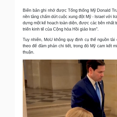
Tin nóng
Việt Nam
Tư vấn luật
Phân tích
Biên bản ghi nhớ được Tổng thống Mỹ Donald Tru
nền tảng chấm dứt cuộc xung đột Mỹ - Israel với Ir
dựng một kế hoạch toàn diện, được các bên nhất trí
Sức khỏe
Đời sống
triển kinh tế của Cộng hòa Hồi giáo Iran”.
Dinh dưỡng - món ngon
Nhà đẹp
Tuy nhiên, MoU không quy định cụ thể nguồn tài 
Cây thuốc
Blog
theo để đàm phán chi tiết, trong đó Mỹ cam kết mi
Sản phụ khoa
Tình yêu - Gia đình
Nhi khoa
thuận.
Nam khoa
Làm đẹp - giảm cân
Phòng mạch online
Ăn sạch sống khỏe
Cải chính