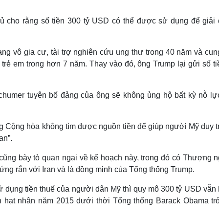
 cho rằng số tiền 300 tỷ USD có thể được sử dụng để giải 
ạng vô gia cư, tài trợ nghiên cứu ung thư trong 40 năm và cu
trẻ em trong hơn 7 năm. Thay vào đó, ông Trump lại gửi số ti
humer tuyên bố đảng của ông sẽ không ủng hộ bất kỳ nỗ lự
ảng Cộng hòa không tìm được nguồn tiền để giúp người Mỹ duy t
an”.
cũng bày tỏ quan ngại về kế hoạch này, trong đó có Thượng ng
ứng rắn với Iran và là đồng minh của Tổng thống Trump.
ử dụng tiền thuế của người dân Mỹ thì quy mô 300 tỷ USD vẫn 
ận hạt nhân năm 2015 dưới thời Tổng thống Barack Obama tr