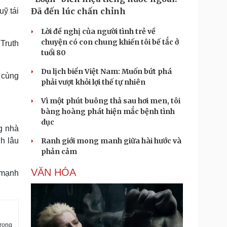
Đã đến lúc chấn chỉnh
uỹ tái
Lời đề nghị của người tình trẻ về
chuyện có con chung khiến tôi bế tắc ở
Truth
tuổi 80
Du lịch biển Việt Nam: Muốn bứt phá
 cùng
phải vượt khỏi lợi thế tự nhiên
Vì một phút buông thả sau hơi men, tôi
bàng hoàng phát hiện mắc bệnh tình
dục
g nhà
nh lâu
Ranh giới mong manh giữa hài hước và
phản cảm
VĂN HÓA
 mạnh
trọng