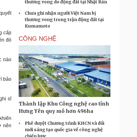
thương vong do động đất tại Nhật Bản
quyết
Chưa ghi nhận người Việt Nam bị
thương vong trong trận động đất tại
Kumamoto
ng cấp
CÔNG NGHỆ
ền đó
c nào
rì bảo
hị sĩ
Thành lập Khu Công nghệ cao tỉnh
Hưng Yên quy mô hơn 496ha
khiến
Phê duyệt Chương trình KHCN và đổi
ở nên
mới sáng tạo quốc gia về công nghệ
chiến lược