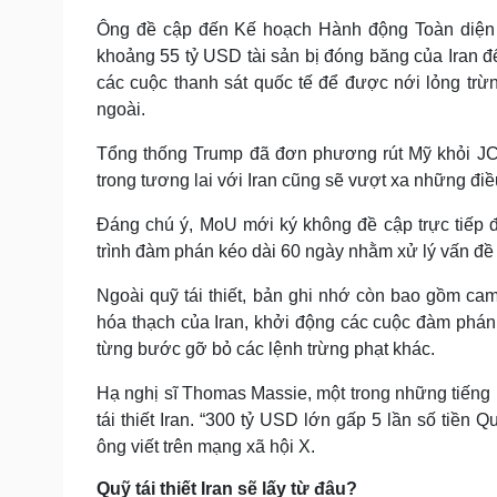
Ông đề cập đến Kế hoạch Hành động Toàn diện
khoảng 55 tỷ USD tài sản bị đóng băng của Iran để
các cuộc thanh sát quốc tế để được nới lỏng trừ
ngoài.
Tổng thống Trump đã đơn phương rút Mỹ khỏi JC
trong tương lai với Iran cũng sẽ vượt xa những đ
Đáng chú ý, MoU mới ký không đề cập trực tiếp đ
trình đàm phán kéo dài 60 ngày nhằm xử lý vấn đề
Ngoài quỹ tái thiết, bản ghi nhớ còn bao gồm cam
hóa thạch của Iran, khởi động các cuộc đàm phán 
từng bước gỡ bỏ các lệnh trừng phạt khác.
Hạ nghị sĩ Thomas Massie, một trong những tiếng 
tái thiết Iran. “300 tỷ USD lớn gấp 5 lần số tiền
ông viết trên mạng xã hội X.
Quỹ tái thiết Iran sẽ lấy từ đâu?