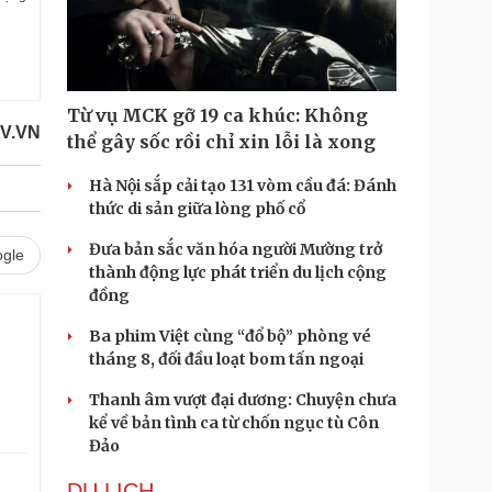
Từ vụ MCK gỡ 19 ca khúc: Không
V.VN
thể gây sốc rồi chỉ xin lỗi là xong
Hà Nội sắp cải tạo 131 vòm cầu đá: Đánh
thức di sản giữa lòng phố cổ
Đưa bản sắc văn hóa người Mường trở
gle
thành động lực phát triển du lịch cộng
đồng
Ba phim Việt cùng “đổ bộ” phòng vé
tháng 8, đối đầu loạt bom tấn ngoại
Thanh âm vượt đại dương: Chuyện chưa
kể về bản tình ca từ chốn ngục tù Côn
Đảo
DU LỊCH