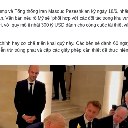
Lịch thi đấu bóng đá
Xe máy
Thế giới thể thao
Tư vấn
mp và Tổng thống Iran Masoud Pezeshkian ký ngày 18/6, nhằ
eSports
V
an. Văn bản nêu rõ Mỹ sẽ “phối hợp với các đối tác trong khu v
Hậu trường
, với quy mô ít nhất 300 tỷ USD dành cho công cuộc tái thiết v
Văn hóa
Giải trí
D
Sân khấu - Điện ảnh
Nghệ sĩ
chính hay cơ chế triển khai quỹ này. Các bên sẽ dành 60 ngày
Văn học
Thời trang
ễn trừ trừng phạt và cấp các giấy phép cần thiết để thực hiệ
Âm nhạc
Sao Việt
c
Di sản