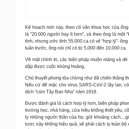
Kế hoạch mới này, theo cố vấn khoa học của ông 
là “20.000 người hay ít hơn”, và theo ông là một 
tính, nhưng ước tính 55.000 ca có vẻ “hợp lý”- ô
tuần trước, ông nói chỉ có từ 5.000 đến 10.000 ca.
Về mặt chính trị, các biện pháp muộn màng và dè 
dập được cuộc khủng hoảng.
Chủ thuyết phong tỏa chừng như đã chiến thắng thu
Nếu cứ để mặc cho virus SARS-CoV-2 lây lan, có t
dịch “cúm Tây Ban Nha” năm 1918.
Được đánh giá là cách hợp lý hơn, biện pháp phong 
trường học, nhà hàng, cửa hiệu không thiết yếu, c
ly những người thân của họ, giữ khoảng cách…gi
lược này không hiệu quả, sẽ phải cách ly toàn bộ 