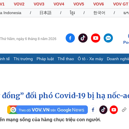
V1
VOV2
VOV3
VOV4
VOV5
VOV6
VOV GT
a Indonesia
/
日本語
/
ខ្មែរ
/
한국어
/
ພາ
Thứ Năm, ngày 6 tháng 8 năm 2026
Po
inh tế
Thị trường
Pháp luật
Thể thao
Ô tô - Xe máy
Doanh nghi
Thế giới
Multimedia
K
Quan sát
Video
B
Cuộc sống đó đây
Ảnh
K
Hồ sơ
E-Magazine
 đồng” đối phó Covid-19 bị hạ nốc-a
Infographic
Thể thao
Ô tô - Xe máy
D
 đến mạng sống của hàng chục triệu con người.
Bóng đá
Ô tô
T