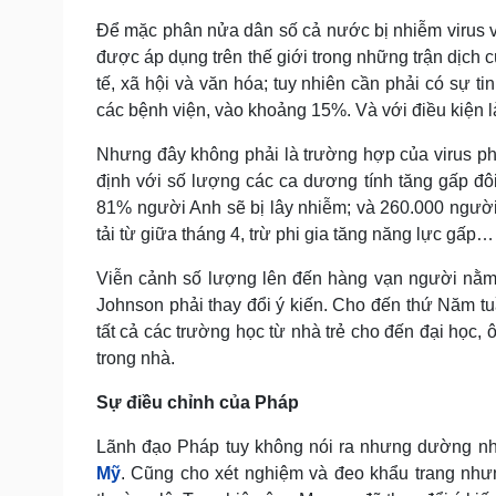
Để mặc phân nửa dân số cả nước bị nhiễm virus và 
được áp dụng trên thế giới trong những trận dịch 
tế, xã hội và văn hóa; tuy nhiên cần phải có sự t
các bệnh viện, vào khoảng 15%. Và với điều kiện là
Nhưng đây không phải là trường hợp của virus ph
định với số lượng các ca dương tính tăng gấp đô
81% người Anh sẽ bị lây nhiễm; và 260.000 người 
tải từ giữa tháng 4, trừ phi gia tăng năng lực gấp… 
Viễn cảnh số lượng lên đến hàng vạn người nằm
Johnson phải thay đổi ý kiến. Cho đến thứ Năm 
tất cả các trường học từ nhà trẻ cho đến đại học,
trong nhà.
Sự điều chỉnh của Pháp
Lãnh đạo Pháp tuy không nói ra nhưng dường nh
Mỹ
. Cũng cho xét nghiệm và đeo khẩu trang nhưn