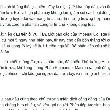
sinh kháng thể tự nhiên - đây là một lý lẽ khá hấp dẫn, và c
cúm lớn. Bởi vì biện pháp này không làm giảm sút các hoạt độn
in tưởng tuyệt đối vào năng lực chữa trị những trường hợp nặ
 virus corona phải tấn công từ từ chứ không đồng loạt.
át hiện đầu tiên ở Vũ Hán. Một báo cáo của Imperial College 
i cứ mỗi 5 ngày như hiện nay, từ nay cho đến bốn tháng tới c
sẽ tử vong (ở Mỹ sẽ là 1,1 triệu người). Bộ phận cấp cứu sẽ b
8 lần.
 chờ chết không được ai chăm sóc, đã khiến Thủ tướng Anh 
tuần trước, khi Tổng thống Pháp Emmanuel Macron ra lệnh đón
 ông Johnson chỉ kêu gọi người dân rửa tay, và những ai bị sốt
ư ban đầu cũng theo chủ trương miễn dịch cộng đồng của Đ
g chẳng bao nhiêu, và kêu gọi người Pháp tiếp tục sinh hoạ