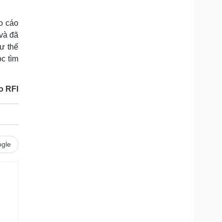
áo cáo
 và đã
hư thế
ọc tìm
o RFI
gle