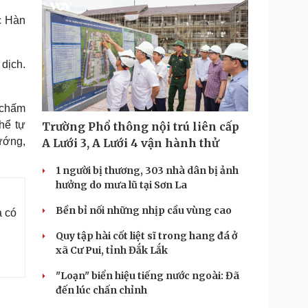
c Hàn
dịch.
 chấm
hể tự
Trường Phổ thông nội trú liên cấp
ướng,
A Lưới 3, A Lưới 4 vận hành thử
1 người bị thương, 303 nhà dân bị ảnh
hưởng do mưa lũ tại Sơn La
Bền bỉ nối những nhịp cầu vùng cao
à có
Quy tập hài cốt liệt sĩ trong hang đá ở
xã Cư Pui, tỉnh Đắk Lắk
"Loạn" biển hiệu tiếng nước ngoài: Đã
đến lúc chấn chỉnh