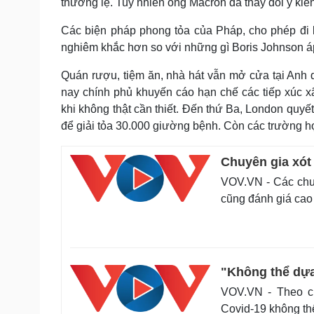
thường lệ. Tuy nhiên ông Macron đã thay đổi ý ki
Các biện pháp phong tỏa của Pháp, cho phép đi l
nghiêm khắc hơn so với những gì Boris Johnson áp dụ
Quán rượu, tiệm ăn, nhà hát vẫn mở cửa tại Anh q
nay chính phủ khuyến cáo hạn chế các tiếp xúc xã 
khi không thật cần thiết. Đến thứ Ba, London quyế
để giải tỏa 30.000 giường bệnh. Còn các trường h
Chuyên gia xót
VOV.VN - Các chuy
cũng đánh giá cao
"Không thể dựa
VOV.VN - Theo c
Covid-19 không th