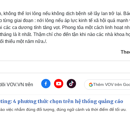
, không thể lơi lỏng nếu không dịch bệnh sẽ lây lan trở lại. B
o từng giai đoạn : nới lỏng nếu áp lực kinh tế xã hội quá mạnh
khi các ca dương tính tăng vọt. Phong tỏa một cách linh hoạt n
 tháng là ít nhất. Thậm chí cho đến tận khi nào các nhà khoa h
i thiểu một năm nữa./.
The
 dõi VOV.VN trên
Thêm VOV trên Goo
ting: 4 phương thức chọn trên hệ thống quảng cáo
ào việc nhắm đúng đối tượng, đúng ngữ cảnh và thời điểm để tối ưu.