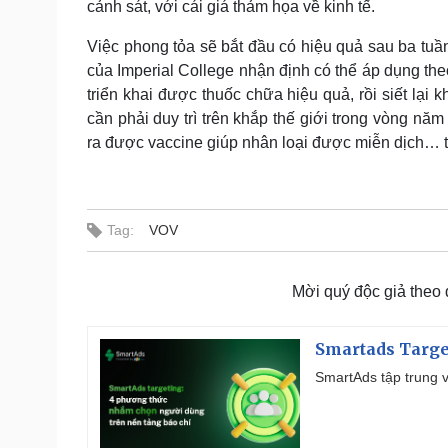
cảnh sát, với cái giá thảm họa về kinh tế.
Việc phong tỏa sẽ bắt đầu có hiệu quả sau ba tuần
của Imperial College nhận định có thể áp dụng the
triển khai được thuốc chữa hiệu quả, rồi siết lại 
cần phải duy trì trên khắp thế giới trong vòng năm
ra được vaccine giúp nhân loại được miễn dịch… tố
Tag:
VOV
Mời quý độc giả theo
Smartads Targe
SmartAds tập trung v