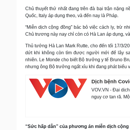
Chủ thuyết thứ nhất đang trên đà bại trận nặng n
Quốc, Italy áp dụng theo, và đến nay là Pháp.
“Miễn dịch cộng đồng” bác bỏ việc cách ly, trừ n
Chủ trương này nay chỉ còn có Hà Lan áp dụng, và
Thủ tướng Hà Lan Mark Rutte, cho đến tối 17/3/20
dứt khi không còn tìm được người mới để lây sa
nhiên. Le Monde cho biết Bộ trưởng y tế Bruno Br
nhưng ông Bộ trưởng ngất xỉu khi đang phát biểu v
Dịch bệnh Covi
VOV.VN - Đại dịch 
nguy cơ tan rã. Mộ
“Sức hấp dẫn” của phương án miễn dịch cộng 