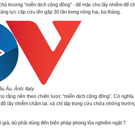
Lịch thi đấu bóng đá
Xe máy
chủ trương “miễn dịch cộng đồng” - để mặc cho lây nhiễm để ch
Thế giới thể thao
Tư vấn
g lực cấp cứu lên gấp 30 lần trong vòng hai, ba tháng.
eSports
V
Hậu trường
Văn hóa
Giải trí
D
Sân khấu - Điện ảnh
Nghệ sĩ
Văn học
Thời trang
Âm nhạc
Sao Việt
c
Di sản
 Âu. Ảnh: Italy
ho rằng nên theo chiến lược “miễn dịch cộng đồng”. Có nghĩa 
c độ lây nhiễm chậm lại, và chỉ tập trung cứu chữa những trườ
 giá, dù phải dùng đến biện pháp phong tỏa nghiêm ngặt ?