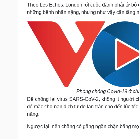
Tin nóng
Việt Nam
Theo Les Echos, London rốt cuộc đành phải từ bỏ 
Tư vấn luật
Phân tích
những bệnh nhân nặng, nhưng như vậy cần tăng năn
Sức khỏe
Đời sống
Dinh dưỡng - món ngon
Nhà đẹp
Cây thuốc
Blog
Sản phụ khoa
Tình yêu - Gia đình
Nhi khoa
Nam khoa
Làm đẹp - giảm cân
Phòng mạch online
Ăn sạch sống khỏe
Phòng chống Covid-19 ở châu
Cải chính
Để chống lại virus SARS-CoV-2, không ít người c
để mặc cho nạn dịch tự do lan tràn cho đến lúc tố
nặng.
Ngược lại, nên chăng cố gắng ngăn chặn bằng mọi