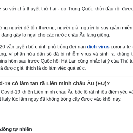
ề so với chủ thuyết thứ hai - do Trung Quốc khởi đầu rồi đượ
hững người dễ tổn thương, người già, người bị suy giảm miễn 
 đang gây lo ngại cho các nước châu Âu láng giềng.
20 vẫn tuyên bố chính phủ trông đợi nạn
dịch virus
corona tự
ng, vì phân nửa dân số đã bị nhiễm virus và sinh ra kháng t
uins hôm sau trước Quốc hội Hà Lan cũng nhắc lại ý của Thủ t
à được giải thích là do làm việc quá sức.
d-19 có làm tan rã Liên minh châu Âu (EU)?
Covid-19 khiến Liên minh châu Âu bộc lộ rất nhiều điểm yếu v
t Italy lúc lâm nguy đã không trông cậy được vào khối này.
đồng tự nhiên