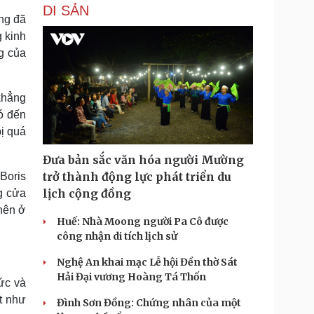
DI SẢN
ũng đã
g kinh
ng của
khẳng
ó đến
ị quá
Đưa bản sắc văn hóa người Mường
trở thành động lực phát triển du
Boris
lịch cộng đồng
g cửa
 nên ở
Huế: Nhà Moong người Pa Cô được
công nhận di tích lịch sử
Nghệ An khai mạc Lễ hội Đền thờ Sát
Hải Đại vương Hoàng Tá Thốn
ức và
t như
Đình Sơn Đồng: Chứng nhân của một