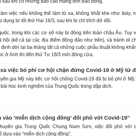
ến sau khi có những báo cáo mang tính báo động.
àm việc nếu không thể làm từ xa, không khắt khe như Italy, 
ng từ tối thứ Hai 16/3, sau khi bị chỉ trích dữ dội.
uốc, trong khi các cơ sở này bị đóng trên toàn châu Âu. Tuy v
hội (kể cả tại các địa điểm đông đảo như trên), và tránh di 
t định dời lại ba tháng tất cả những cuộc phẫu thuật không khẩ
ọc ở Anh thì đến thứ Tư 18/3 mới đóng cửa.
 xa việc bỏ phí cơ hội chặn đứng Covid-19 ở Mỹ từ 
ên gia Mỹ này tiếc cơ hội chống Covid-19 đã bị bỏ phí ở Mỹ
 bài học kinh nghiệm của Trung Quốc trong dập dịch.
 vào ’miễn dịch cộng đồng’ đối phó với Covid-19"
huyên gia Trung Quốc Chung Nam Sơn, việc đối phó với d
ể dựa vào “miễn dịch cộng đồng”.