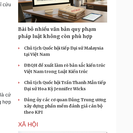
Doanh nghiệp 24h
Tin Công nghệ
ỉ cứu
Doanh nhân
Trải nghiệm
ì cộng đồng
Chuyển đổi số
Bãi bỏ nhiều văn bản quy phạm
u lịch
Podcast
pháp luật không còn phù hợp
Tư vấn
Câu chuyện thời sự
Săn Tour
Đọc truyện đêm khuya
Chủ tịch Quốc hội tiếp Đại sứ Malaysia
heck-in
Cửa sổ tình yêu
tại Việt Nam
Kể chuyện cho bé
ĐBQH đề xuất làm rõ bản sắc kiến trúc
Hạt giống tâm hồn
Việt Nam trong Luật Kiến trúc
Chủ tịch Quốc hội Trần Thanh Mẫn tiếp
Đại sứ Hoa Kỳ Jennifer Wicks
là cứ
Đảng ủy các cơ quan Đảng Trung ương
ng hợp
xây dựng phần mềm đánh giá cán bộ
theo KPI
XÃ HỘI