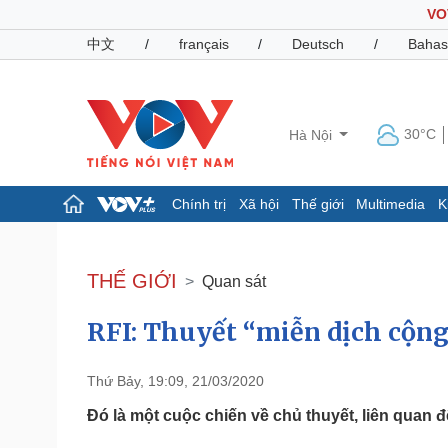
VO
中文
/
français
/
Deutsch
/
Bahas
30°C
Hà Nội
Chính trị
Xã hội
Thế giới
Multimedia
K
Chính trị
Xã hội
Đảng
Tin 24h
THẾ GIỚI
Quan sát
Tổ chức nhân sự
Dự báo thời tiết
Quốc hội
Giáo dục
RFI: Thuyết “miễn dịch cộng
Nhận diện sự thật
Dấu ấn VOV
Việc làm
Biển đảo
Thứ Bảy, 19:09, 21/03/2020
Pháp luật
Quân sự - Quốc phòng
Đó là một cuộc chiến về chủ thuyết, liên quan
Vụ án
Vũ khí