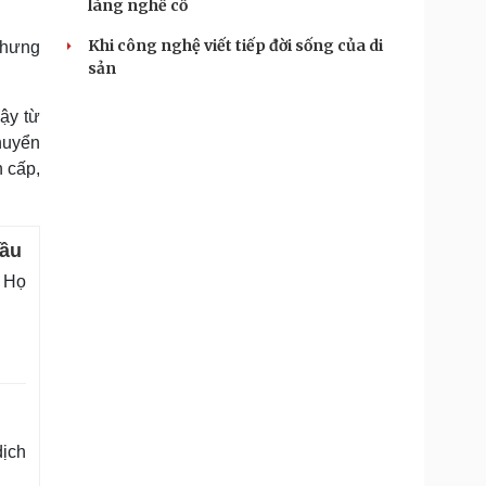
làng nghề cổ
Khi công nghệ viết tiếp đời sống của di
nhưng
sản
ậy từ
chuyển
n cấp,
đầu
. Họ
ịch