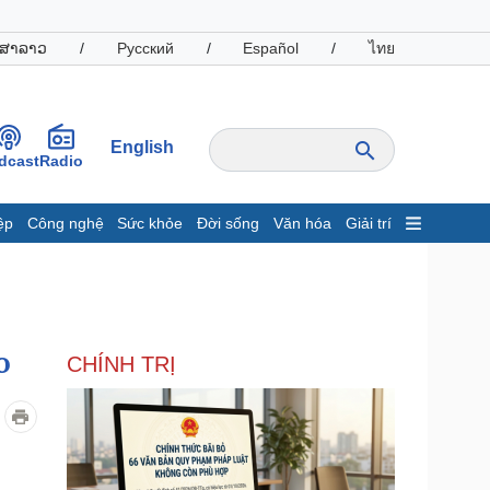
ສາລາວ
/
Русский
/
Español
/
ไทย
English
dcast
Radio
ệp
Công nghệ
Sức khỏe
Đời sống
Văn hóa
Giải trí
inh tế
Thị trường
ất động sản
Giá vàng
hởi nghiệp
Tiêu dùng
Tỷ giá
o
CHÍNH TRỊ
Chứng khoán
Giá cà phê
oanh nghiệp
Công nghệ
hông tin doanh nghiệp
Sành điệu