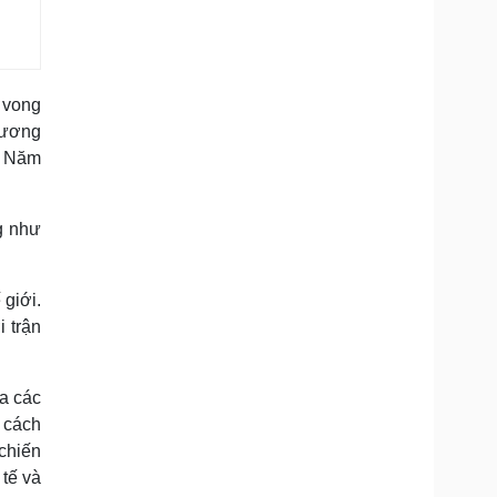
 vong
 dương
ứ Năm
g như
 giới.
 trận
ửa các
à cách
chiến
 tế và