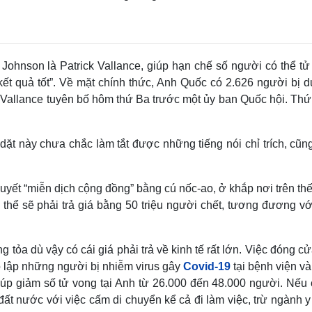
Johnson là Patrick Vallance, giúp hạn chế số người có thể tử
“kết quả tốt”. Về mặt chính thức, Anh Quốc có 2.626 người bị
ng Vallance tuyên bố hôm thứ Ba trước một ủy ban Quốc hội. Th
dặt này chưa chắc làm tắt được những tiếng nói chỉ trích, cũn
yết “miễn dịch cộng đồng” bằng cú nốc-ao, ở khắp nơi trên thế
hể sẽ phải trả giá bằng 50 triệu người chết, tương đương với
tỏa dù vậy có cái giá phải trả về kinh tế rất lớn. Việc đóng c
ô lập những người bị nhiễm virus gây
Covid-19
tại bệnh viện v
úp giảm số tử vong tại Anh từ 26.000 đến 48.000 người. Nếu 
đất nước với việc cấm di chuyển kể cả đi làm việc, trừ ngành y