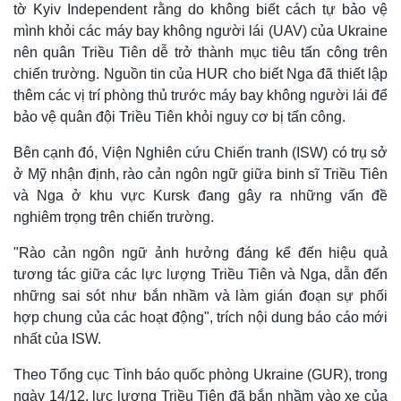
tờ Kyiv Independent rằng do không biết cách tự bảo vệ
mình khỏi các máy bay không người lái (UAV) của Ukraine
nên quân Triều Tiên dễ trở thành mục tiêu tấn công trên
chiến trường. Nguồn tin của HUR cho biết Nga đã thiết lập
thêm các vị trí phòng thủ trước máy bay không người lái để
bảo vệ quân đội Triều Tiên khỏi nguy cơ bị tấn công.
Bên cạnh đó, Viện Nghiên cứu Chiến tranh (ISW) có trụ sở
ở Mỹ nhận định, rào cản ngôn ngữ giữa binh sĩ Triều Tiên
và Nga ở khu vực Kursk đang gây ra những vấn đề
nghiêm trọng trên chiến trường.
"Rào cản ngôn ngữ ảnh hưởng đáng kể đến hiệu quả
tương tác giữa các lực lượng Triều Tiên và Nga, dẫn đến
những sai sót như bắn nhầm và làm gián đoạn sự phối
hợp chung của các hoạt động", trích nội dung báo cáo mới
nhất của ISW.
Theo Tổng cục Tình báo quốc phòng Ukraine (GUR), trong
ngày 14/12, lực lượng Triều Tiên đã bắn nhầm vào xe của