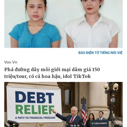
Sức khỏe
Đời sống
Dinh dưỡng - món ngon
Nhà đẹp
Cây thuốc
Blog
Sản phụ khoa
Tình yêu - Gia đình
Nhi khoa
Nam khoa
Làm đẹp - giảm cân
Phòng mạch online
Ăn sạch sống khỏe