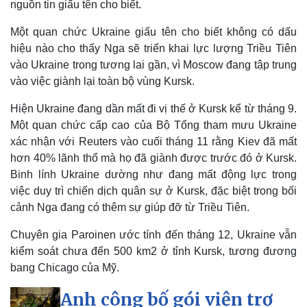
nguồn tin giấu tên cho biết.
Một quan chức Ukraine giấu tên cho biết không có dấu
hiệu nào cho thấy Nga sẽ triển khai lực lượng Triều Tiên
vào Ukraine trong tương lai gần, vì Moscow đang tập trung
vào việc giành lại toàn bộ vùng Kursk.
Hiện Ukraine đang dần mất đi vị thế ở Kursk kể từ tháng 9.
Một quan chức cấp cao của Bộ Tổng tham mưu Ukraine
xác nhận với Reuters vào cuối tháng 11 rằng Kiev đã mất
hơn 40% lãnh thổ mà họ đã giành được trước đó ở Kursk.
Binh lính Ukraine dường như đang mất động lực trong
việc duy trì chiến dịch quân sự ở Kursk, đặc biệt trong bối
cảnh Nga đang có thêm sự giúp đỡ từ Triều Tiên.
Chuyên gia Paroinen ước tính đến tháng 12, Ukraine vẫn
kiểm soát chưa đến 500 km2 ở tỉnh Kursk, tương đương
bang Chicago của Mỹ.
Anh công bố gói viện trợ