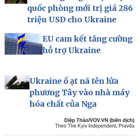
quốc phòng mới trị giá 286
triệu USD cho Ukraine
EU cam kết tăng cường
hỗ trợ Ukraine
Doanh nghiệp
Công nghệ
Ukraine ồ ạt nã tên lửa
Thông tin doanh nghiệp
Sành điệu
phương Tây vào nhà máy
Doanh nghiệp 24h
Tin Công nghệ
Doanh nhân
Trải nghiệm
hóa chất của Nga
Vì cộng đồng
Chuyển đổi số
Diệp Thảo/VOV.VN (biên dịch)
Theo The Kyiv Independent, Pravda