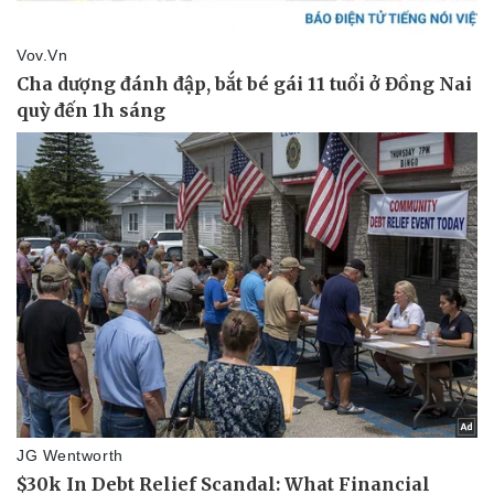
Văn hóa
Giải trí
Sân khấu - Điện ảnh
Nghệ sĩ
Văn học
Thời trang
Âm nhạc
Sao Việt
Di sản