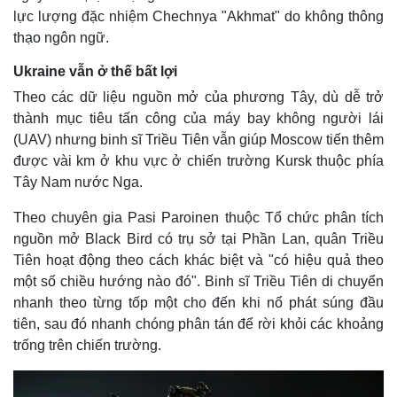
lực lượng đặc nhiệm Chechnya "Akhmat" do không thông
thạo ngôn ngữ.
Kinh tế
Thị trường
Bất động sản
Giá vàng
Ukraine vẫn ở thế bất lợi
Khởi nghiệp
Tiêu dùng
Theo các dữ liệu nguồn mở của phương Tây, dù dễ trở
Tỷ giá
thành mục tiêu tấn công của máy bay không người lái
Chứng khoán
(UAV) nhưng binh sĩ Triều Tiên vẫn giúp Moscow tiến thêm
Giá cà phê
được vài km ở khu vực ở chiến trường Kursk thuộc phía
Tây Nam nước Nga.
Theo chuyên gia Pasi Paroinen thuộc Tổ chức phân tích
nguồn mở Black Bird có trụ sở tại Phần Lan, quân Triều
Tiên hoạt động theo cách khác biệt và "có hiệu quả theo
một số chiều hướng nào đó". Binh sĩ Triều Tiên di chuyển
nhanh theo từng tốp một cho đến khi nổ phát súng đầu
tiên, sau đó nhanh chóng phân tán để rời khỏi các khoảng
trống trên chiến trường.