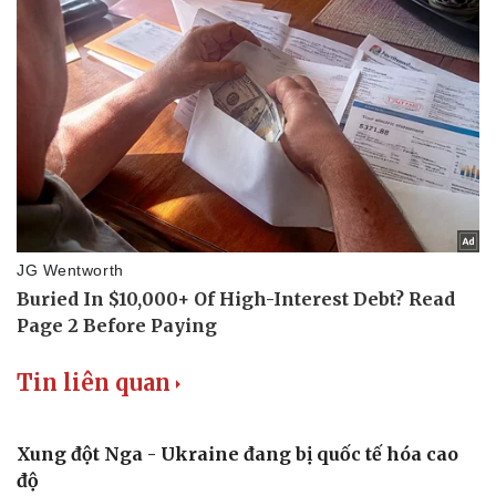
Du lịch
Podcast
Tư vấn
Câu chuyện thời sự
Săn Tour
Đọc truyện đêm khuya
check-in
Cửa sổ tình yêu
Kể chuyện cho bé
Hạt giống tâm hồn
Tin liên quan
Xung đột Nga - Ukraine đang bị quốc tế hóa cao
độ