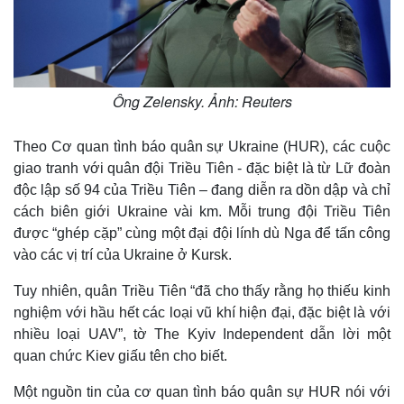
Ông Zelensky. Ảnh: Reuters
Thế giới
Multimedia
Theo Cơ quan tình báo quân sự Ukraine (HUR), các cuộc
Quan sát
Video
giao tranh với quân đội Triều Tiên - đặc biệt là từ Lữ đoàn
Cuộc sống đó đây
Ảnh
Hồ sơ
E-Magazine
độc lập số 94 của Triều Tiên – đang diễn ra dồn dập và chỉ
Infographic
cách biên giới Ukraine vài km. Mỗi trung đội Triều Tiên
được “ghép cặp” cùng một đại đội lính dù Nga để tấn công
vào các vị trí của Ukraine ở Kursk.
Tuy nhiên, quân Triều Tiên “đã cho thấy rằng họ thiếu kinh
nghiệm với hầu hết các loại vũ khí hiện đại, đặc biệt là với
nhiều loại UAV”, tờ The Kyiv Independent dẫn lời một
quan chức Kiev giấu tên cho biết.
Một nguồn tin của cơ quan tình báo quân sự HUR nói với