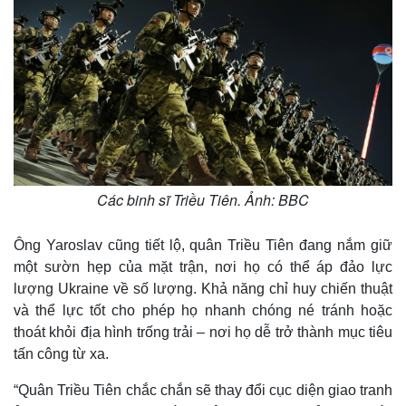
Các binh sĩ Triều Tiên. Ảnh: BBC
Ông Yaroslav cũng tiết lộ, quân Triều Tiên đang nắm giữ
một sườn hẹp của mặt trận, nơi họ có thể áp đảo lực
lượng Ukraine về số lượng. Khả năng chỉ huy chiến thuật
và thể lực tốt cho phép họ nhanh chóng né tránh hoặc
thoát khỏi địa hình trống trải – nơi họ dễ trở thành mục tiêu
tấn công từ xa.
“Quân Triều Tiên chắc chắn sẽ thay đổi cục diện giao tranh
Pháp luật
Quân sự - Quốc phòng