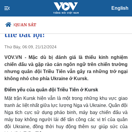
English
Sự hiện diện của lính Triều Tiên
ở Kursk đang đặt Ukraine vào
QUAN SÁT
/
thế bất lợi?
Thứ Bảy, 06:09, 21/12/2024
Chính trị
Xã hội
VOV.VN - Mặc dù bị đánh giá là thiếu kinh nghiệm
Đảng
Tin 24h
chiến đấu và gặp rào cản ngôn ngữ trên chiến trường
Tổ chức nhân sự
Dự báo thời tiết
nhưng quân đội Triều Tiên vẫn gây ra những trở ngại
Quốc hội
Giáo dục
không nhỏ cho phía Ukraine ở Kursk.
Nhận diện sự thật
Dấu ấn VOV
Việc làm
Điểm yếu của quân đội Triều Tiên ở Kursk
Biển đảo
Mặt trận Kursk hiện vẫn là một trong những khu vực giao
tranh ác liệt nhất giữa lực lượng Nga và Ukraine. Quân đội
Nga tích cực sử dụng pháo binh, máy bay chiến đấu và
máy bay không người lái để tấn công các vị trí của quân
đội Ukraine, đồng thời huy động thêm sự giúp sức của