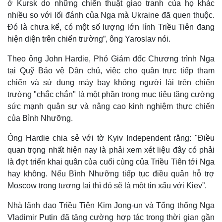
ở Kursk do những chiến thuật giao tranh của họ khác
Vụ án
Vũ khí
nhiều so với lối đánh của Nga mà Ukraine đã quen thuộc.
Tin nóng
Việt Nam
Tư vấn luật
Phân tích
Đó là chưa kể, có một số lượng lớn lính Triều Tiên đang
hiện diện trên chiến trường”, ông Yaroslav nói.
Theo ông John Hardie, Phó Giám đốc Chương trình Nga
tại Quỹ Bảo vệ Dân chủ, việc cho quân trực tiếp tham
chiến và sử dụng máy bay không người lái trên chiến
trường "chắc chắn" là một phần trong mục tiêu tăng cường
sức mạnh quân sự và nâng cao kinh nghiệm thực chiến
của Bình Nhưỡng.
Ông Hardie chia sẻ với tờ Kyiv Independent rằng: "Điều
quan trọng nhất hiện nay là phải xem xét liệu đây có phải
là đợt triển khai quân của cuối cùng của Triều Tiên tới Nga
hay không. Nếu Bình Nhưỡng tiếp tục điều quân hỗ trợ
Moscow trong tương lai thì đó sẽ là một tin xấu với Kiev”.
Nhà lãnh đạo Triều Tiên Kim Jong-un và Tổng thống Nga
Vladimir Putin đã tăng cường hợp tác trong thời gian gần