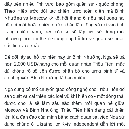
đây trên nhiều lĩnh vực, bao gồm quân sự - quốc phòng.
Theo Hiệp ước đối tác chiến lược toàn diện mà Bình
Nhưỡng và Moscow ký kết hồi tháng 6, nếu một trong hai
bên bị một hoặc nhiều nước khác tấn công và rơi vào tình
trạng chiến tranh, bên còn lại sẽ lập tức sử dụng mọi
phương thức có thể để cung cấp hỗ trợ về quân sự hoặc
các lĩnh vực khác.
Để đổi lấy sự hỗ trợ hiện nay từ Bình Nhưỡng, Nga sẽ trả
hơn 2.000 USD/tháng cho mỗi quân nhân Triều Tiên, mặc
dù không rõ số tiền được phân bổ cho từng binh sĩ và
chính quyền Bình Nhưỡng là bao nhiêu.
Nga cũng có thể chuyển giao công nghệ cho Triều Tiên để
Thể thao
Ô tô - Xe máy
sản xuất và cải thiện các loại vũ khí hiện có - một động thái
Bóng đá
Ô tô
được cho là sẽ làm sâu sắc thêm mối quan hệ giữa
Lịch thi đấu bóng đá
Xe máy
Moscow và Bình Nhưỡng. Triều Tiên hiện đang cải thiện
Thế giới thể thao
Tư vấn
tên lửa đạn đạo của mình bằng cách quan sát việc Nga sử
eSports
dụng chúng ở Ukraine, tờ Kyiv Independent dẫn lời một
Hậu trường