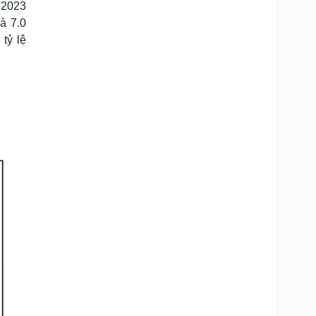
 2023
Doanh nghiệp 24h
Tin Công nghệ
là 7.0
Doanh nhân
Trải nghiệm
ì cộng đồng
Chuyển đổi số
tỷ lệ
u lịch
Podcast
Tư vấn
Câu chuyện thời sự
Săn Tour
Đọc truyện đêm khuya
heck-in
Cửa sổ tình yêu
Kể chuyện cho bé
Hạt giống tâm hồn