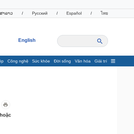
ສາລາວ
/
Русский
/
Español
/
ไทย
English
ệp
Công nghệ
Sức khỏe
Đời sống
Văn hóa
Giải trí
inh tế
Thị trường
ất động sản
Giá vàng
hởi nghiệp
Tiêu dùng
Tỷ giá
Chứng khoán
Giá cà phê
 hoặc
oanh nghiệp
Công nghệ
hông tin doanh nghiệp
Sành điệu