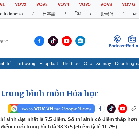
V1
VOV2
VOV3
VOV4
VOV5
VOV6
VOV GT
a Indonesia
/
日本語
/
ខ្មែរ
/
한국어
/
ພາ
26°C
Podcast
Radio
inh tế
Thị trường
Pháp luật
Thể thao
Ô tô - Xe máy
Doanh nghi
Thế giới
Multimedia
K
Quan sát
Video
B
ới trung bình môn Hóa học
Cuộc sống đó đây
Ảnh
K
Hồ sơ
E-Magazine
Infographic
í sinh đạt nhất là 7.5 điểm. Số thí sinh có điểm thấp hơn
t điểm dưới trung bình là 38,375 (chiếm tỷ lệ 11.7%).
Thể thao
Ô tô - Xe máy
D
Bóng đá
Ô tô
T