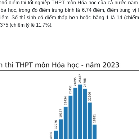
 phổ điểm thi tốt nghiệp THPT môn Hóa học của cả nước năm
Lịch thi đấu bóng đá
Xe máy
Hóa học, trong đó điểm trung bình là 6.74 điểm, điểm trung vị 
Thế giới thể thao
Tư vấn
eSports
V
điểm. Số thí sinh có điểm thấp hơn hoặc bằng 1 là 14 (chiếm 
Hậu trường
,375 (chiếm tỷ lệ 11.7%).
Văn hóa
Giải trí
D
Sân khấu - Điện ảnh
Nghệ sĩ
Văn học
Thời trang
Âm nhạc
Sao Việt
c
Di sản