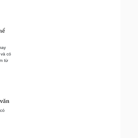
hể
nay
 và có
ảm từ
 văn
 có