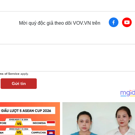
Mời quý độc giả theo dõi VOV.VN trên
ms of Service
apply.
Gửi tin