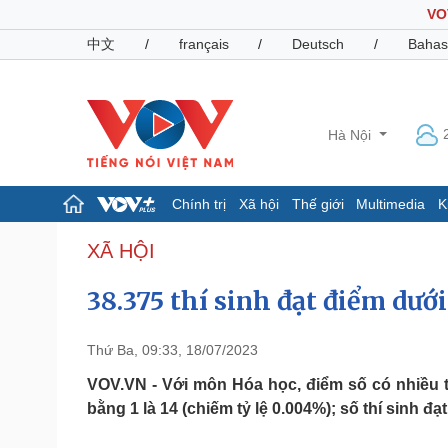
VO
中文
/
français
/
Deutsch
/
Bahas
Hà Nội
Chính trị
Xã hội
Thế giới
Multimedia
K
Chính trị
Xã hội
XÃ HỘI
Đảng
Tin 24h
38.375 thí sinh đạt điểm dư
Tổ chức nhân sự
Dự báo thời tiết
Quốc hội
Giáo dục
Nhận diện sự thật
Dấu ấn VOV
Thứ Ba, 09:33, 18/07/2023
Việc làm
Biển đảo
VOV.VN - Với môn Hóa học, điểm số có nhiều th
bằng 1 là 14 (chiếm tỷ lệ 0.004%); số thí sinh đạ
Pháp luật
Quân sự - Quốc phòng
Vụ án
Vũ khí