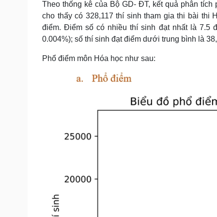
Theo thống kê của Bộ GD- ĐT, kết quả phân tích
Tin nóng
Việt Nam
cho thấy có 328,117 thí sinh tham gia thi bài thi 
Tư vấn luật
Phân tích
điểm. Điểm số có nhiều thí sinh đạt nhất là 7.5 
0.004%); số thí sinh đạt điểm dưới trung bình là 38
Sức khỏe
Đời sống
Phổ điểm môn Hóa học như sau:
Dinh dưỡng - món ngon
Nhà đẹp
Cây thuốc
Blog
Sản phụ khoa
Tình yêu - Gia đình
Nhi khoa
Nam khoa
Làm đẹp - giảm cân
Phòng mạch online
Ăn sạch sống khỏe
Cải chính