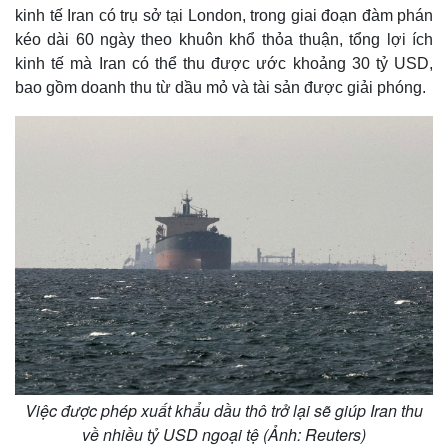
kinh tế Iran có trụ sở tại London, trong giai đoạn đàm phán
kéo dài 60 ngày theo khuôn khổ thỏa thuận, tổng lợi ích
kinh tế mà Iran có thể thu được ước khoảng 30 tỷ USD,
bao gồm doanh thu từ dầu mỏ và tài sản được giải phóng.
Kinh tế
Thị trường
Bất động sản
Giá vàng
Khởi nghiệp
Tiêu dùng
Việc được phép xuất khẩu dầu thô trở lại sẽ giúp Iran thu
Tỷ giá
về nhiều tỷ USD ngoại tệ (Ảnh: Reuters)
Chứng khoán