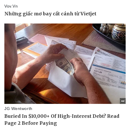
Văn hóa
Giải trí
Sân khấu - Điện ảnh
Nghệ sĩ
Văn học
Thời trang
Âm nhạc
Sao Việt
Di sản