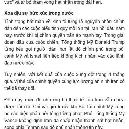
vực” và từ bỏ tham vọng hạt nhân trong dài hạn.
Xoa dịu sự bức xúc trong nước
Tình trạng bất mãn về kinh tế từng là nguyên nhân chính
dẫn đến các cuộc biểu tình quy mô lớn tại Iran hồi đầu năm
nay, trước khi bị chính quyền trấn áp mạnh tay. Trong giai
đoạn đầu của cuộc chiến, Tổng thống Mỹ Donald Trump
từng kêu gọi người dân Iran lật đổ chính phủ trong bối
cảnh Mỹ và Israel liên tiếp không kích nhằm vào các lãnh
đạo nước này.
Tuy nhiên, với kết quả của cuộc xung đột trong 4 tháng
qua, vị thế của chính quyền cùng lực lượng an ninh Iran có
thể đã thay đổi.
Đến nay, mức độ nhượng bộ thực tế của Iran vẫn chưa
được làm rõ. Chỉ vài giờ trước khi Bộ Tài chính Mỹ công
bố các biện pháp nới lỏng trừng phạt, Phó Tổng thống Mỹ
Vance khẳng định Iran đã chấp nhận thanh sát hạt nhân,
Pháp luật
Quân sự - Quốc phòng
song phía Tehran sau đó phủ nhận thông tin này.