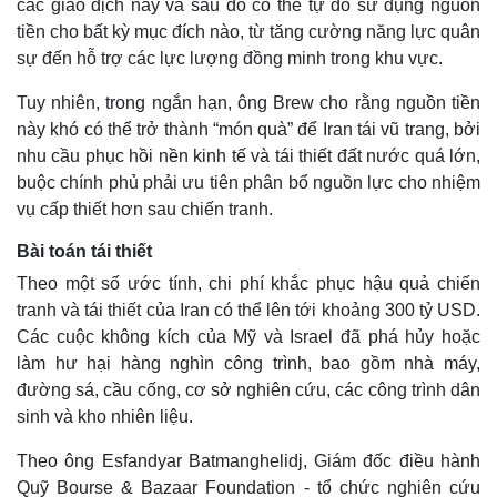
các giao dịch này và sau đó có thể tự do sử dụng nguồn
tiền cho bất kỳ mục đích nào, từ tăng cường năng lực quân
sự đến hỗ trợ các lực lượng đồng minh trong khu vực.
Tuy nhiên, trong ngắn hạn, ông Brew cho rằng nguồn tiền
này khó có thể trở thành “món quà” để Iran tái vũ trang, bởi
nhu cầu phục hồi nền kinh tế và tái thiết đất nước quá lớn,
buộc chính phủ phải ưu tiên phân bổ nguồn lực cho nhiệm
vụ cấp thiết hơn sau chiến tranh.
Bài toán tái thiết
Theo một số ước tính, chi phí khắc phục hậu quả chiến
tranh và tái thiết của Iran có thể lên tới khoảng 300 tỷ USD.
Các cuộc không kích của Mỹ và Israel đã phá hủy hoặc
làm hư hại hàng nghìn công trình, bao gồm nhà máy,
đường sá, cầu cống, cơ sở nghiên cứu, các công trình dân
sinh và kho nhiên liệu.
Theo ông Esfandyar Batmanghelidj, Giám đốc điều hành
Quỹ Bourse & Bazaar Foundation - tổ chức nghiên cứu