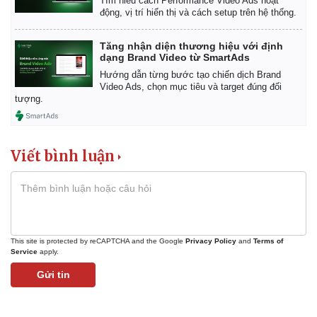
Tìm hiểu cách Performance Video Ads hoạt
động, vị trí hiển thị và cách setup trên hệ thống.
Tăng nhận diện thương hiệu với định
dạng Brand Video từ SmartAds
Hướng dẫn từng bước tạo chiến dịch Brand
Video Ads, chọn mục tiêu và target đúng đối
tượng.
Viết bình luận
This site is protected by reCAPTCHA and the Google
Privacy Policy
and
Terms of
Service
apply.
Gửi tin