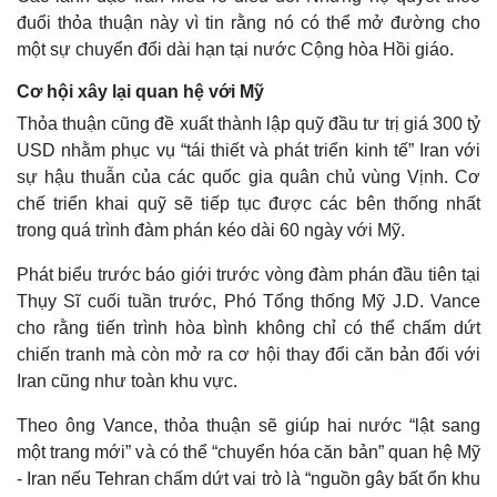
đuổi thỏa thuận này vì tin rằng nó có thể mở đường cho
một sự chuyển đổi dài hạn tại nước Cộng hòa Hồi giáo.
Cơ hội xây lại quan hệ với Mỹ
Thỏa thuận cũng đề xuất thành lập quỹ đầu tư trị giá 300 tỷ
USD nhằm phục vụ “tái thiết và phát triển kinh tế” Iran với
sự hậu thuẫn của các quốc gia quân chủ vùng Vịnh. Cơ
chế triển khai quỹ sẽ tiếp tục được các bên thống nhất
trong quá trình đàm phán kéo dài 60 ngày với Mỹ.
Phát biểu trước báo giới trước vòng đàm phán đầu tiên tại
Thụy Sĩ cuối tuần trước, Phó Tổng thống Mỹ J.D. Vance
cho rằng tiến trình hòa bình không chỉ có thể chấm dứt
chiến tranh mà còn mở ra cơ hội thay đổi căn bản đối với
Iran cũng như toàn khu vực.
Theo ông Vance, thỏa thuận sẽ giúp hai nước “lật sang
một trang mới” và có thể “chuyển hóa căn bản” quan hệ Mỹ
- Iran nếu Tehran chấm dứt vai trò là “nguồn gây bất ổn khu