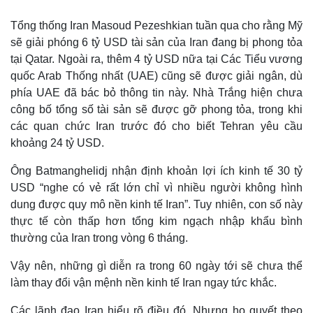
Giá cà phê
Tổng thống Iran Masoud Pezeshkian tuần qua cho rằng Mỹ
sẽ giải phóng 6 tỷ USD tài sản của Iran đang bị phong tỏa
tại Qatar. Ngoài ra, thêm 4 tỷ USD nữa tại Các Tiểu vương
quốc Arab Thống nhất (UAE) cũng sẽ được giải ngân, dù
phía UAE đã bác bỏ thông tin này. Nhà Trắng hiện chưa
công bố tổng số tài sản sẽ được gỡ phong tỏa, trong khi
các quan chức Iran trước đó cho biết Tehran yêu cầu
khoảng 24 tỷ USD.
Ông Batmanghelidj nhận định khoản lợi ích kinh tế 30 tỷ
USD “nghe có vẻ rất lớn chỉ vì nhiều người không hình
dung được quy mô nền kinh tế Iran”. Tuy nhiên, con số này
thực tế còn thấp hơn tổng kim ngạch nhập khẩu bình
thường của Iran trong vòng 6 tháng.
Vậy nên, những gì diễn ra trong 60 ngày tới sẽ chưa thể
làm thay đổi vận mệnh nền kinh tế Iran ngay tức khắc.
Các lãnh đạo Iran hiểu rõ điều đó. Nhưng họ quyết theo