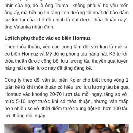
nhìn của họ, đó là ông Trump - không phải vì họ yêu mến
ông ấy, mà bởi họ tin rằng con đường tốt nhất để bảo đảm
sự tồn tại của chế độ chính là đạt được thỏa thuận này”,
ông Vatanka nhận định.
Lợi ích phụ thuộc vào eo biển Hormuz
Theo thỏa thuận, yêu cầu trọng tâm đối với Iran là mở lại
eo biển Hormuz và Mỹ dừng phong tỏa hàng hải. Kể từ khi
thỏa thuận được công bố, lưu lượng tàu thuyền qua tuyến
hàng hải chiến lược này đã tăng đáng kể.
Công ty theo dõi vận tải biển Kpler cho biết trong vòng 1
tuần kể từ khi thỏa thuận có hiệu lực, lưu lượng tàu bè qua
Hormuz vào khoảng 20-70 lượt tàu mỗi ngày, tăng so với
mức 5-10 lượt trước khi có thỏa thuận, nhưng vẫn thấp
hơn nhiều so với thời điểm trước xung đột khi hơn 100 tàu
lưu thông mỗi ngày.