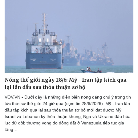
Nóng thế giới ngày 28/6: Mỹ - Iran tập kích qua
lại lần đầu sau thỏa thuận sơ bộ
VOV.VN - Dưới đây là những diễn biến nóng đáng chú ý trong tin
tức thời sự thế giới 24 giờ qua (cụm tin 28/6/2026): Mỹ - Iran lần
Du lịch
Podcast
đầu tập kích qua lại sau thỏa thuận sơ bộ mới đạt được; Mỹ,
Israel và Lebanon ký thỏa thuận khung; Nga và Ukraine đấu hỏa
Tư vấn
Câu chuyện thời sự
lực dữ dội; thương vong do động đất ở Venezuela tiếp tục gia
Săn Tour
Đọc truyện đêm khuya
tăng…
check-in
Cửa sổ tình yêu
Kể chuyện cho bé