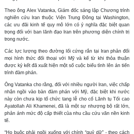
Vụ án
Vũ khí
Tin nóng
Việt Nam
Theo ông Alex Vatanka, Giám đốc sáng lập Chương trình
Tư vấn luật
Phân tích
nghiên cứu Iran thuộc Viện Trung Đông tại Washington,
các ưu đãi kinh tế quy mô lớn có ý nghĩa đặc biệt quan
trọng đối với ban lãnh đạo Iran trên phương diện chính trị
trong nước.
Các lực lượng theo đường lối cứng rắn tại Iran phản đối
mọi hình thức đối thoại với Mỹ và kể từ khi thỏa thuận
được ký kết đã xuất hiện một số cuộc biểu tình lên án tiến
trình đàm phán.
Ông Vatanka cho rằng, đối với nhiều người Iran, việc chấp
nhận ngồi vào bàn đàm phán với Mỹ, đặc biệt khi nước
này còn chưa kịp tổ chức tang lễ cho cố Lãnh tụ Tối cao
Ayatollah Ali Khamenei, đã là một sự nhượng bộ rất lớn,
phản ánh mức độ cấp thiết của nhu cầu cứu vãn nền kinh
tế.
“Họ buộc phải ngồi xuống với chính “quỷ dữ” - theo cách