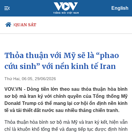
English
QUAN SÁT
/
Thỏa thuận với Mỹ sẽ là “phao
Chính trị
Xã hội
Đảng
Tin 24h
cứu sinh” với nền kinh tế Iran
Tổ chức nhân sự
Dự báo thời tiết
Quốc hội
Giáo dục
Thứ Hai, 06:05, 29/06/2026
Nhận diện sự thật
Dấu ấn VOV
Việc làm
VOV.VN - Dòng tiền lớn theo sau thỏa thuận hòa bình
Biển đảo
sơ bộ mà Iran ký với chính quyền của Tổng thống Mỹ
Donald Trump có thể mang lại cơ hội ổn định nền kinh
tế và tái thiết đất nước sau nhiều tháng chiến tranh.
Thỏa thuận hòa bình sơ bộ mà Mỹ và Iran ký kết, hiện vẫn
chỉ là khuôn khổ tổng thể và đang tiếp tục được định hình