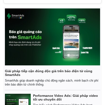
Doanh nghiệp
Công nghệ
Thông tin doanh nghiệp
Sành điệu
Doanh nghiệp 24h
Tin Công nghệ
Doanh nhân
Trải nghiệm
Vì cộng đồng
Chuyển đổi số
Giải pháp tiếp cận đúng độc giả trên báo điện tử cùng
SmartAds
SmartAds giúp doanh nghiệp chủ động ngân sách, minh bạch chi phí
trên báo điện tử chính thống.
Performance Video Ads: Giải pháp video
tối ưu chuyển đổi