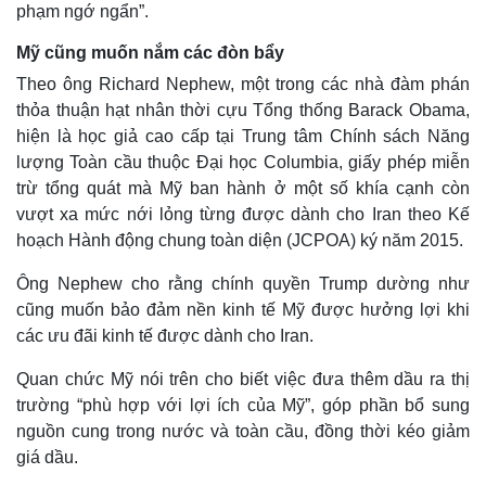
phạm ngớ ngẩn”.
Thể thao
Ô tô - Xe máy
Bóng đá
Ô tô
Mỹ cũng muốn nắm các đòn bẩy
Lịch thi đấu bóng đá
Xe máy
Theo ông Richard Nephew, một trong các nhà đàm phán
Thế giới thể thao
Tư vấn
thỏa thuận hạt nhân thời cựu Tổng thống Barack Obama,
eSports
hiện là học giả cao cấp tại Trung tâm Chính sách Năng
Hậu trường
lượng Toàn cầu thuộc Đại học Columbia, giấy phép miễn
trừ tổng quát mà Mỹ ban hành ở một số khía cạnh còn
vượt xa mức nới lỏng từng được dành cho Iran theo Kế
hoạch Hành động chung toàn diện (JCPOA) ký năm 2015.
Ông Nephew cho rằng chính quyền Trump dường như
cũng muốn bảo đảm nền kinh tế Mỹ được hưởng lợi khi
các ưu đãi kinh tế được dành cho Iran.
Quan chức Mỹ nói trên cho biết việc đưa thêm dầu ra thị
trường “phù hợp với lợi ích của Mỹ”, góp phần bổ sung
nguồn cung trong nước và toàn cầu, đồng thời kéo giảm
giá dầu.