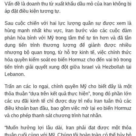
Vấn đề là doanh thu từ xuất khẩu dầu mỏ của Iran không bị
áp đặt điều kiện tương tự.
Sau cuộc chiến với hai lực lượng quân sự được xem là
hùng mạnh nhất khu vực, Iran bước vào các cuộc đàm
phán hòa bình với Mỹ trong tâm thế tự tin hơn và đã tận
dụng tiến trình thương lượng để giành được nhiều
nhượng bộ quan trọng, từ hỗ trợ kinh tế, việc chính thức
hóa quyền kiểm soát eo biển Hormuz cho đến vai trò trong
tiến trình giải quyết xung đột giữa Israel và Hezbollah tại
Lebanon.
Trấn an các lo ngại, chính quyền Mỹ cho biết đây là một
Thế giới
Multimedia
thỏa thuận “dựa trên kết quả thực hiện”, trong đó phần lớn
Quan sát
Video
các ưu đãi kinh tế chỉ được duy trì nếu Iran tuân thủ các
Cuộc sống đó đây
Ảnh
điều khoản ban đầu, bao gồm việc mở lại eo biển Hormuz
Hồ sơ
E-Magazine
Infographic
và cho phép thanh sát chương trình hạt nhân.
“Muốn hưởng lợi lâu dài, Iran phải đạt được một thỏa
thuận cuối cùng với Mỹ. Chúng tôi hoàn toàn có thể hủy bỏ