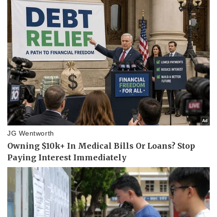
Sức khỏe
Đời sống
Dinh dưỡng - món ngon
Nhà đẹp
Cây thuốc
Blog
Sản phụ khoa
Tình yêu - Gia đình
Nhi khoa
Nam khoa
Làm đẹp - giảm cân
Phòng mạch online
Ăn sạch sống khỏe