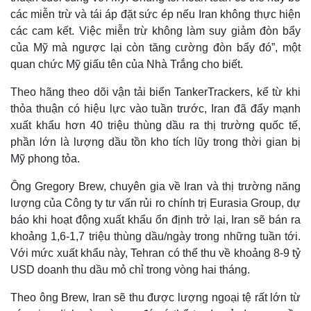
các miễn trừ và tái áp đặt sức ép nếu Iran không thực hiện
các cam kết. Việc miễn trừ không làm suy giảm đòn bẩy
của Mỹ mà ngược lại còn tăng cường đòn bẩy đó”, một
quan chức Mỹ giấu tên của Nhà Trắng cho biết.
Theo hãng theo dõi vận tải biển TankerTrackers, kể từ khi
thỏa thuận có hiệu lực vào tuần trước, Iran đã đẩy mạnh
xuất khẩu hơn 40 triệu thùng dầu ra thị trường quốc tế,
phần lớn là lượng dầu tồn kho tích lũy trong thời gian bị
Mỹ phong tỏa.
Ông Gregory Brew, chuyên gia về Iran và thị trường năng
lượng của Công ty tư vấn rủi ro chính trị Eurasia Group, dự
báo khi hoạt động xuất khẩu ổn định trở lại, Iran sẽ bán ra
khoảng 1,6-1,7 triệu thùng dầu/ngày trong những tuần tới.
Với mức xuất khẩu này, Tehran có thể thu về khoảng 8-9 tỷ
USD doanh thu dầu mỏ chỉ trong vòng hai tháng.
Theo ông Brew, Iran sẽ thu được lượng ngoại tệ rất lớn từ