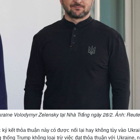
aine Volodymyr Zelensky tại Nhà Trắng ngày 28/2. Ảnh: Reute
 ký kết thỏa thuận này có được nối lại hay không tùy vào Ukrai
 thống Trump không loại trừ việc đạt thỏa thuận với Ukraine, 