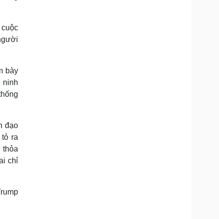
u cuộc
 người
m bày
 ninh
thống
h đạo
tỏ ra
 thỏa
i chỉ
Trump