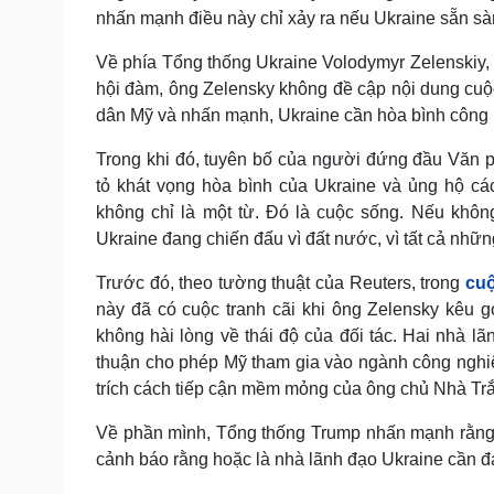
nhấn mạnh điều này chỉ xảy ra nếu Ukraine sẵn sà
Về phía Tổng thống Ukraine Volodymyr Zelenskiy, t
hội đàm, ông Zelensky không đề cập nội dung cuộc 
dân Mỹ và nhấn mạnh, Ukraine cần hòa bình công b
Trong khi đó, tuyên bố của người đứng đầu Văn p
tỏ khát vọng hòa bình của Ukraine và ủng hộ cá
không chỉ là một từ. Đó là cuộc sống. Nếu khôn
Ukraine đang chiến đấu vì đất nước, vì tất cả nhữn
Trước đó, theo tường thuật của Reuters, trong
cuộ
này đã có cuộc tranh cãi khi ông Zelensky kêu g
không hài lòng về thái độ của đối tác. Hai nhà l
thuận cho phép Mỹ tham gia vào ngành công nghiệ
trích cách tiếp cận mềm mỏng của ông chủ Nhà Trắ
Về phần mình, Tổng thống Trump nhấn mạnh rằng 
cảnh báo rằng hoặc là nhà lãnh đạo Ukraine cần đạ