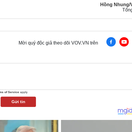
Hồng Nhung/
Tổn
Mời quý độc giả theo dõi VOV.VN trên
ms of Service
apply.
Gửi tin