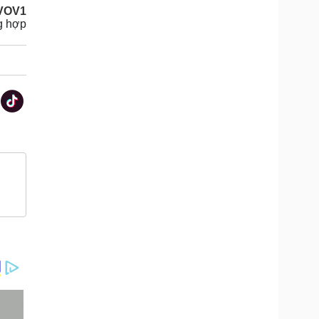
VOV1
g hợp