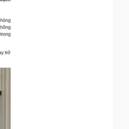
Doanh nghiệp 24h
Tin Công nghệ
Doanh nhân
Trải nghiệm
ì cộng đồng
Chuyển đổi số
Phòng
không
u lịch
Podcast
trong
Tư vấn
Câu chuyện thời sự
Săn Tour
Đọc truyện đêm khuya
heck-in
Cửa sổ tình yêu
y trở
Kể chuyện cho bé
Hạt giống tâm hồn