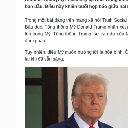
Tin nóng
Việt Nam
ban đầu. Điều này khiến buổi họp báo giữa hai 
Tư vấn luật
Phân tích
Trong một bài đăng trên mạng xã hội Truth Social
Bầu dục, Tổng thống Mỹ Donald Trump nhận xét 
Sức khỏe
Đời sống
tôn trọng Mỹ. Tổng thống Trump, sự can dự của M
Dinh dưỡng - món ngon
Nhà đẹp
đàm phán.
Cây thuốc
Blog
Sản phụ khoa
Tình yêu - Gia đình
Tuy nhiên, điều Mỹ muốn hướng tới là hòa bình. 
Nhi khoa
lại khi đã sẵn sàng.
Nam khoa
Làm đẹp - giảm cân
Phòng mạch online
Ăn sạch sống khỏe
Cải chính