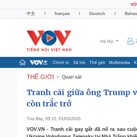
VO
中文
/
français
/
Deutsch
/
Bahas
Hà Nội
Chính trị
Xã hội
Thế giới
Multimedia
K
Chính trị
Xã hội
THẾ GIỚI
Quan sát
Đảng
Tin 24h
Tổ chức nhân sự
Dự báo thời tiết
Tranh cãi giữa ông Trump v
Quốc hội
Giáo dục
còn trắc trở
Nhận diện sự thật
Dấu ấn VOV
Việc làm
Biển đảo
Thứ Bảy, 09:22, 01/03/2025
Pháp luật
Quân sự - Quốc phòng
VOV.VN - Tranh cãi gay gắt đã nổ ra sau c
Vụ án
Vũ khí
Ukraine Volodymyr Zelensky tại Nhà Trắng kh