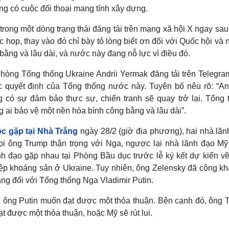
ng có cuộc đối thoại mang tính xây dựng.
rong một dòng trạng thái đăng tải trên mạng xã hội X ngay sa
họp, thay vào đó chỉ bày tỏ lòng biết ơn đối với Quốc hội và
ằng và lâu dài, và nước này đang nỗ lực vì điều đó.
hòng Tổng thống Ukraine Andrii Yermak đăng tải trên Telegra
c quyết định của Tổng thống nước này. Tuyên bố nêu rõ: “An
g có sự đảm bảo thực sự, chiến tranh sẽ quay trở lại. Tổng 
g ai bảo vệ một nền hòa bình công bằng và lâu dài”.
c gặp tại Nhà Trắng
ngày 28/2 (giờ địa phương), hai nhà lãn
ọi ông Trump thận trọng với Nga, ngược lại nhà lãnh đạo Mỹ 
ãnh đạo gặp nhau tại Phòng Bầu dục trước lễ ký kết dự kiến về
p khoáng sản ở Ukraine. Tuy nhiên, ông Zelensky đã công kha
ng đối với Tổng thống Nga Vladimir Putin.
ông Putin muốn đạt được một thỏa thuận. Bên cạnh đó, ông 
t được một thỏa thuận, hoặc Mỹ sẽ rút lui.