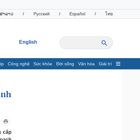
ສາລາວ
/
Русский
/
Español
/
ไทย
English
ệp
Công nghệ
Sức khỏe
Đời sống
Văn hóa
Giải trí
inh tế
Thị trường
ất động sản
Giá vàng
hởi nghiệp
Tiêu dùng
ình
Tỷ giá
Chứng khoán
Giá cà phê
oanh nghiệp
Công nghệ
g cấp
hông tin doanh nghiệp
Sành điệu
hoạch