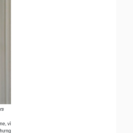
rs
ne, vì
nhưng