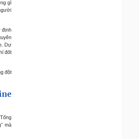
ng gì
người
 định
nguyên
e. Dự
hí đốt
g đột
ine
 Tổng
g" mà