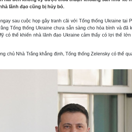
Lịch thi đấu bóng đá
Xe máy
nhà lãnh đạo cũng bị hủy bỏ.
Thế giới thể thao
Tư vấn
eSports
V
 ngay sau cuộc họp gây tranh cãi với Tổng thống Ukraine tại 
Hậu trường
rằng Tổng thống Ukraine chưa sẵn sàng cho hòa bình và đã 
Văn hóa
Giải trí
D
ỹ có thể khiến nhà lãnh đạo Ukraine cảm thấy có lợi thế lớn 
Sân khấu - Điện ảnh
Nghệ sĩ
Văn học
Thời trang
Âm nhạc
Sao Việt
c
Ông chủ Nhà Trắng khẳng định, Tổng thống Zelensky có thể qua
Di sản