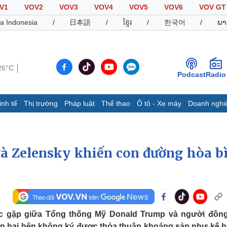
V1
VOV2
VOV3
VOV4
VOV5
VOV6
VOV GT
a Indonesia
/
日本語
/
ខ្មែរ
/
한국어
/
ພາ
26°C
Podcast
Radio
inh tế
Thị trường
Pháp luật
Thể thao
Ô tô - Xe máy
Doanh nghi
Thế giới
Multimedia
K
Quan sát
Video
B
Cuộc sống đó đây
Ảnh
K
à Zelensky khiến con đường hòa b
Hồ sơ
E-Magazine
Infographic
Thể thao
Ô tô - Xe máy
D
uộc gặp giữa Tổng thống Mỹ Donald Trump và người đồn
Bóng đá
Ô tô
T
iến hai bên không ký được thỏa thuận khoáng sản như kế 