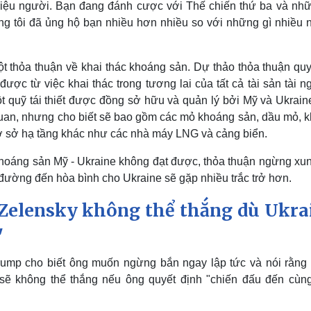
iệu người. Bạn đang đánh cược với Thế chiến thứ ba và nhữ
úng tôi đã ủng hộ bạn nhiều hơn nhiều so với những gì nhiều 
t thỏa thuận về khai thác khoáng sản. Dự thảo thỏa thuận quy
ợc từ việc khai thác trong tương lai của tất cả tài sản tài 
t quỹ tái thiết được đồng sở hữu và quản lý bởi Mỹ và Ukrain
 quan, nhưng cho biết sẽ bao gồm các mỏ khoáng sản, dầu mỏ, k
 cơ sở hạ tầng khác như các nhà máy LNG và cảng biển.
khoáng sản Mỹ - Ukraine không đạt được, thỏa thuận ngừng xun
đường đến hòa bình cho Ukraine sẽ gặp nhiều trắc trở hơn.
Zelensky không thể thắng dù Ukra
"
ump cho biết ông muốn ngừng bắn ngay lập tức và nói rằng
sẽ không thể thắng nếu ông quyết định "chiến đấu đến cùn