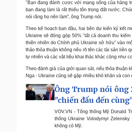
"Bạn đang đánh cược với mạng sống của hàng tr
bạn đang làm là rất thiếu tôn trọng đất nước. Ch
nói rằng họ nên làm”, ông Trump nói.
Theo kế hoạch ban đầu, hai bên dự kiến ký kết mộ
Ukraine sẽ đóng góp 50% "tất cả doanh thu kiếm đư
thiên nhiên do Chính phủ Ukraine sở hữu" vào mộ
thảo thỏa thuận không nêu rõ tên các tài sản liên
tự nhiên và các vật liệu khai thác khác cũng như
Theo đánh giá của giới quan sát, nếu thỏa thuận 
Nga - Ukraine cũng sẽ gặp nhiều khó khăn và con 
Ông Trump nói ông 
"chiến đấu đến cùng
VOV.VN - Tổng thống Mỹ Donald Tr
thống Ukraine Volodymyr Zelensky 
không có Mỹ.