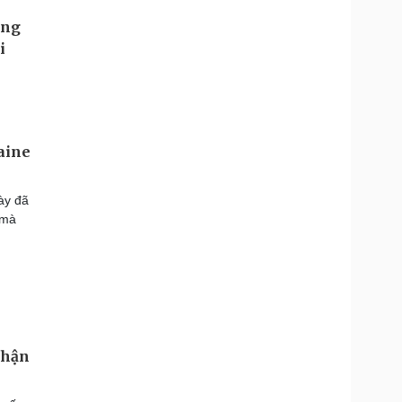
aine
ày đã
 mà
nhận