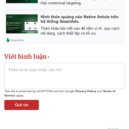
thái contextual targeting.
Hình thức quảng cáo Native Article trên
hệ thống SmartAds
Tham khảo bài viết sau để nắm vị trí, quy cách
nội dung, cách thiết lập và tối ưu.
Viết bình luận
This site is protected by reCAPTCHA and the Google
Privacy Policy
and
Terms of
Service
apply.
Gửi tin
Thể thao
Ô tô - Xe máy