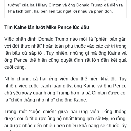
tướng” của bà Hillary Clinton và ông Donald Trump đã diễn ra
khá kịch tính, hai bên liên tục ngắt lời nhau và phản đòn.
Tim Kaine lấn lướt Mike Pence lúc đầu
Việc phân định Donald Trump nào mới là “phiên bản gần
với đời thực nhất” hoàn toàn phụ thuộc vào các cử tri trong
lần bầu cử sắp tới. Tuy nhiên, những gì mà ông Kaine và
ông Pence thể hiện cũng quyết định rất lớn đến kết quả
cuối cùng.
Nhìn chung, cả hai ứng viên đều thể hiện khá tốt. Tuy
nhiên, việc cuộc tranh luận giữa ông Kaine và ông Pence
chủ yếu xoay quanh ông Trump hơn là bà Clinton được coi
là “chiến thắng nho nhỏ” cho ông Kaine.
Trong một “cuộc chiến” giữa hai ứng viên Tổng thống
được coi là “ít được ủng hộ nhất” trong lịch sử Mỹ, rõ ràng,
ai được nhắc đến nhiều hơn nhiều khả năng sẽ chuốc lấy