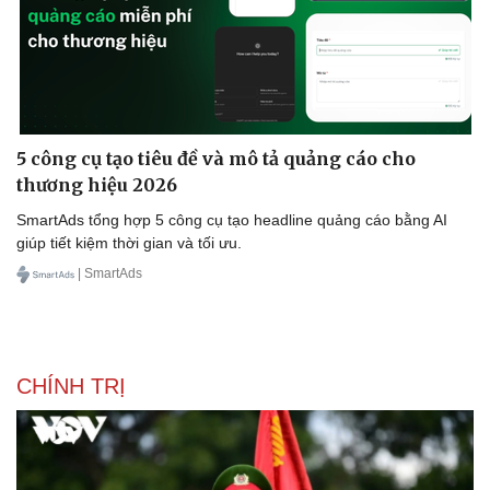
5 công cụ tạo tiêu đề và mô tả quảng cáo cho
thương hiệu 2026
SmartAds tổng hợp 5 công cụ tạo headline quảng cáo bằng AI
giúp tiết kiệm thời gian và tối ưu.
| SmartAds
CHÍNH TRỊ
Văn hóa
Giải trí
Sân khấu - Điện ảnh
Nghệ sĩ
Văn học
Thời trang
Âm nhạc
Sao Việt