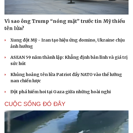
Vì sao ông Trump “nóng mặt” trước tin Mỹ thiếu
tên lửa?
Xung đột Mỹ - Iran tạo hiệu ứng domino, Ukraine chịu
ảnh hưởng
ASEAN 59 năm thành lập: Khẳng định bản lĩnh và giá trị
sức hút
Khủng hoảng tên lửa Patriot đẩy NATO vào thế lưỡng
nan chiến lược
Đột phá hiếm hoi tại Gaza giữa những hoài nghi
CUỘC SỐNG ĐÓ ĐÂY