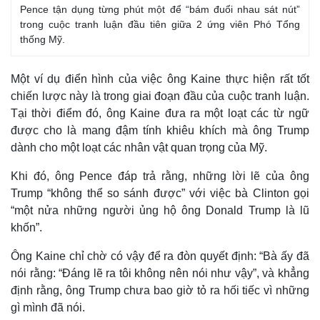
Pence tận dụng từng phút một để “bám đuổi nhau sát nút”
trong cuộc tranh luận đầu tiên giữa 2 ứng viên Phó Tổng
thống Mỹ.
Một ví dụ điển hình của việc ông Kaine thực hiện rất tốt
Kinh tế
Thị trường
chiến lược này là trong giai đoạn đầu của cuộc tranh luận.
Bất động sản
Giá vàng
Tại thời điểm đó, ông Kaine đưa ra một loạt các từ ngữ
Khởi nghiệp
Tiêu dùng
Tỷ giá
được cho là mang đậm tính khiêu khích mà ông Trump
Chứng khoán
dành cho một loạt các nhân vật quan trọng của Mỹ.
Giá cà phê
Khi đó, ông Pence đáp trả rằng, những lời lẽ của ông
Trump “không thể so sánh được” với việc bà Clinton gọi
“một nửa những người ủng hộ ông Donald Trump là lũ
khốn”.
Ông Kaine chỉ chờ có vậy để ra đòn quyết định: “Bà ấy đã
nói rằng: “Đáng lẽ ra tôi không nên nói như vậy”, và khẳng
định rằng, ông Trump chưa bao giờ tỏ ra hối tiếc vì những
gì mình đã nói.