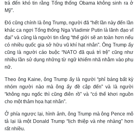
trá đến khó tin rằng Tổng thống Obama không sinh ra ở
Mỹ”.
Đó cũng chính là ông Trump, người đã “hết lần này đến lần
khác ca ngợi Tổng thống Nga Vladimir Putin là lãnh đạo vĩ
đại” và cũng là người tin rằng “thế giới sẽ an toàn hơn nếu
có nhiều quốc gia sở hữu vũ khí hạt nhân”. Ông Trump ấy
cũng là người cáo buộc “NATO đã quá trì trệ” cũng như
nhiều lần sử dụng những từ ngữ khiếm nhã nhằm vào phụ
nữ.
Theo ông Kaine, ông Trump ấy là người “phỉ báng bất kỳ
nhóm người nào mà ông ấy đề cập đến” và là người
“không ngu ngốc thì cũng điên rồ” và “có thể khơi nguồn
cho một thảm họa hạt nhân”.
Ở phía ngược lại, hình ảnh, ông Trump mà ông Pence mô
tả lại là một Donald Trump “lịch thiệp và nhẹ nhàng” hơn
rất nhiều.