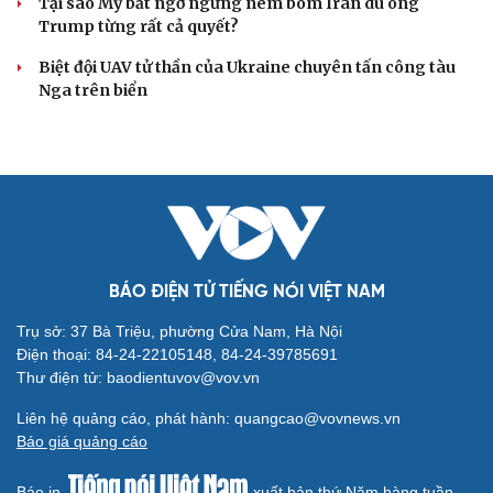
Tại sao Mỹ bất ngờ ngừng ném bom Iran dù ông
Trump từng rất cả quyết?
Biệt đội UAV tử thần của Ukraine chuyên tấn công tàu
Nga trên biển
BÁO ĐIỆN TỬ TIẾNG NÓI VIỆT NAM
Trụ sở: 37 Bà Triệu, phường Cửa Nam, Hà Nội
Điện thoại: 84-24-22105148, 84-24-39785691
Thư điện tử: baodientuvov@vov.vn
Liên hệ quảng cáo, phát hành: quangcao@vovnews.vn
Báo giá quảng cáo
Báo in
xuất bản thứ Năm hàng tuần