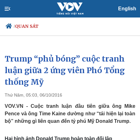
English
QUAN SÁT
/
Trump “phủ bóng” cuộc tranh
Chính trị
Xã hội
Đảng
Tin 24h
luận giữa 2 ứng viên Phó Tổng
Tổ chức nhân sự
Dự báo thời tiết
thống Mỹ
Quốc hội
Giáo dục
Nhận diện sự thật
Dấu ấn VOV
Việc làm
Thứ Năm, 05:03, 06/10/2016
Biển đảo
VOV.VN - Cuộc tranh luận đầu tiên giữa ông Mike
Pence và ông Time Kaine dường như “tái hiện lại toàn
bộ” những gì liên quan đến tỷ phú Mỹ Donald Trump.
Hai hình ảnh Donald Trump hoàn toàn đối lập