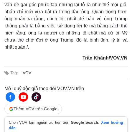
vấn đề gai góc phức tạp nhưng lại tỏ ra như thể mọi giải
pháp chỉ mới vừa bật ra trong đầu ông. Quan trọng hơn,
ông nhận ra rằng, cách tốt nhất để bảo vệ ông Trump
Pháp luật
Quân sự - Quốc phòng
không phải là bằng việc sử dụng lời lẽ mà bằng cách thể
Vụ án
Vũ khí
hiện rằng, ông là người có những tố chất mà cử tri Mỹ
Tin nóng
Việt Nam
chưa thể chờ đợi ở ông Trump, đó là bình tĩnh, lý trí và
Tư vấn luật
Phân tích
nhất quán./.
Trần Khánh/VOV.VN
Tag:
VOV
Mời quý độc giả theo dõi VOV.VN trên
Thêm VOV trên Google
Chọn VOV làm nguồn ưu tiên trên
Google Search
.
Xem hướng
dẫn.