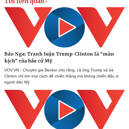
Tin liên quan
Báo Nga: Tranh luận Trump-Clinton là “màn
kịch” của bầu cử Mỹ
VOV.VN - Chuyên gia Becker cho rằng, cả ông Trump và bà
Clinton chỉ tìm mọi cách để chiến thắng mà không chiến đấu vì
người dân Mỹ.
Sức khỏe
Đời sống
Dinh dưỡng - món ngon
Nhà đẹp
Cây thuốc
Blog
Sản phụ khoa
Tình yêu - Gia đình
Nhi khoa