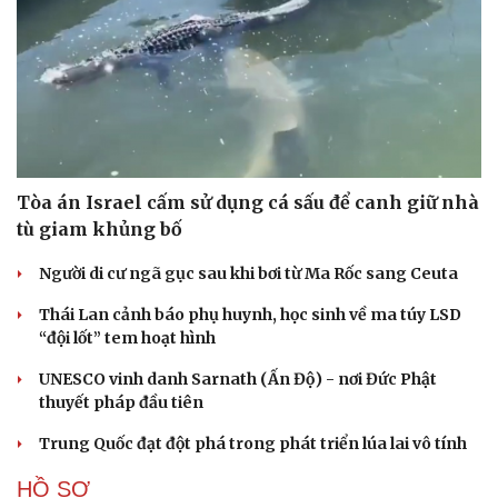
Tòa án Israel cấm sử dụng cá sấu để canh giữ nhà
tù giam khủng bố
Người di cư ngã gục sau khi bơi từ Ma Rốc sang Ceuta
Cải chính
Thái Lan cảnh báo phụ huynh, học sinh về ma túy LSD
“đội lốt” tem hoạt hình
UNESCO vinh danh Sarnath (Ấn Độ) - nơi Đức Phật
thuyết pháp đầu tiên
Trung Quốc đạt đột phá trong phát triển lúa lai vô tính
HỒ SƠ