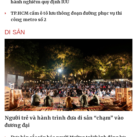
hành nghiêm quy định IUU
TP.HCM cấm ô tô lưu thông đoạn đường phục vụ thi
công metro số 2
DI SẢN
Du lịch
Podcast
Tư vấn
Câu chuyện thời sự
Săn Tour
Đọc truyện đêm khuya
check-in
Cửa sổ tình yêu
Người trẻ và hành trình đưa di sản “chạm” vào
Kể chuyện cho bé
đương đại
Hạt giống tâm hồn