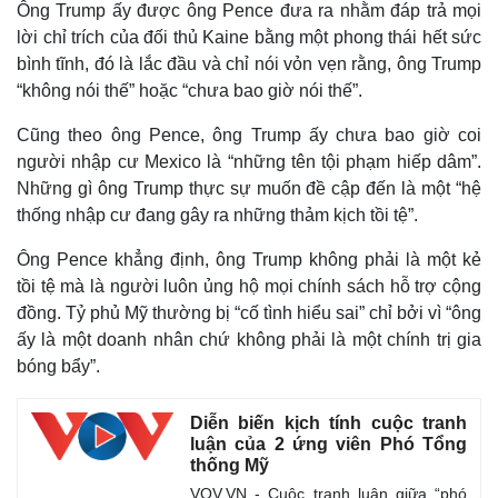
Ông Trump ấy được ông Pence đưa ra nhằm đáp trả mọi
lời chỉ trích của đối thủ Kaine bằng một phong thái hết sức
bình tĩnh, đó là lắc đầu và chỉ nói vỏn vẹn rằng, ông Trump
“không nói thế” hoặc “chưa bao giờ nói thế”.
Cũng theo ông Pence, ông Trump ấy chưa bao giờ coi
người nhập cư Mexico là “những tên tội phạm hiếp dâm”.
Những gì ông Trump thực sự muốn đề cập đến là một “hệ
Thế giới
Multimedia
thống nhập cư đang gây ra những thảm kịch tồi tệ”.
Quan sát
Video
Cuộc sống đó đây
Ảnh
Ông Pence khẳng định, ông Trump không phải là một kẻ
Hồ sơ
E-Magazine
tồi tệ mà là người luôn ủng hộ mọi chính sách hỗ trợ cộng
Infographic
đồng. Tỷ phủ Mỹ thường bị “cố tình hiểu sai” chỉ bởi vì “ông
ấy là một doanh nhân chứ không phải là một chính trị gia
bóng bẩy”.
Diễn biến kịch tính cuộc tranh
luận của 2 ứng viên Phó Tổng
thống Mỹ
VOV.VN - Cuộc tranh luận giữa “phó