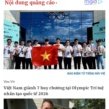
Bóng đá
Ô tô
Lịch thi đấu bóng đá
Xe máy
Thế giới thể thao
Tư vấn
eSports
Hậu trường