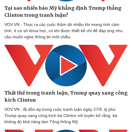
Nam khoa
Tại sao nhiều báo Mỹ khẳng định Trump thắng
Làm đẹp - giảm cân
Phòng mạch online
Clinton trong tranh luận?
Ăn sạch sống khỏe
VOV.VN - Thực ra các cuộc thăm dò nhiều khi mang tính cảm
tính, ít cơ sở khoa học, có khi được thiết kế chỉ để đáp ứng nhu
cầu muốn nghe thông tin một chiều.
Thất thế trong tranh luận, Trump quay sang công
kích Clinton
VOV.VN - Bị dồn ép trong cuộc tranh luận ngày 27/9, tỷ phú
Trump quay sang công kích bà Clinton với tuyên bố rằng, bà
không đủ khả năng làm Tổng thống Mỹ.