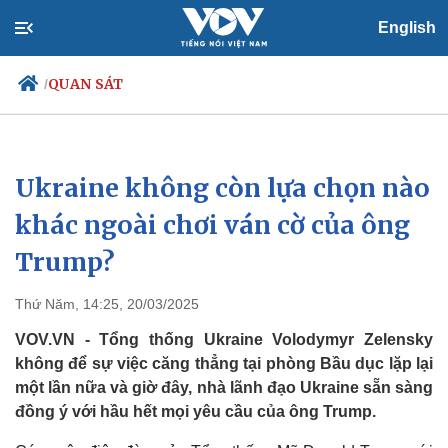
English
QUAN SÁT
/
Ukraine không còn lựa chọn nào
Chính trị
Xã hội
Đảng
Tin 24h
khác ngoài chơi ván cờ của ông
Tổ chức nhân sự
Dự báo thời tiết
Trump?
Quốc hội
Giáo dục
Nhận diện sự thật
Dấu ấn VOV
Việc làm
Thứ Năm, 14:25, 20/03/2025
Biển đảo
VOV.VN - Tổng thống Ukraine Volodymyr Zelensky
không để sự việc căng thẳng tại phòng Bầu dục lặp lại
một lần nữa và giờ đây, nhà lãnh đạo Ukraine sẵn sàng
đồng ý với hầu hết mọi yêu cầu của ông Trump.