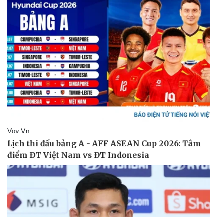
Doanh nghiệp
Công nghệ
Thông tin doanh nghiệp
Sành điệu
Doanh nghiệp 24h
Tin Công nghệ
Doanh nhân
Trải nghiệm
Vì cộng đồng
Chuyển đổi số