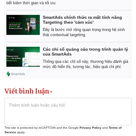
tiết kiệm thời gian và tối ưu.
Thể thao
Ô tô - Xe máy
Bóng đá
Ô tô
SmartAds chính thức ra mắt tính năng
Lịch thi đấu bóng đá
Xe máy
Targeting theo 'cảm xúc'
Thế giới thể thao
Tư vấn
Đây là bước mở rộng quan trọng trong hệ sinh
eSports
thái contextual targeting.
Hậu trường
Các chỉ số quảng cáo trong trình quản lý
của SmartAds
Thông qua các chỉ số này, thương hiệu đánh giá
mức độ hiển thị, tương tác, hiệu quả chi phí.
Viết bình luận
This site is protected by reCAPTCHA and the Google
Privacy Policy
and
Terms of
Service
apply.