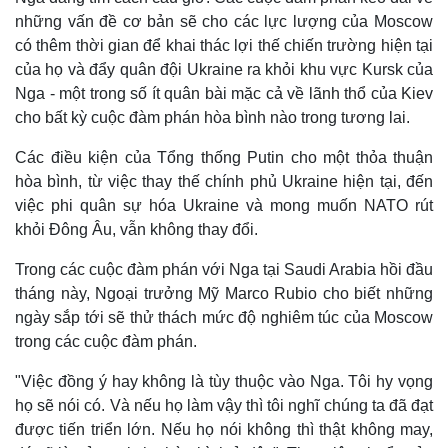
Giá cà phê
những vấn đề cơ bản sẽ cho các lực lượng của Moscow
có thêm thời gian để khai thác lợi thế chiến trường hiện tại
của họ và đẩy quân đội Ukraine ra khỏi khu vực Kursk của
Nga - một trong số ít quân bài mặc cả về lãnh thổ của Kiev
cho bất kỳ cuộc đàm phán hòa bình nào trong tương lai.
Các điều kiện của Tổng thống Putin cho một thỏa thuận
hòa bình, từ việc thay thế chính phủ Ukraine hiện tại, đến
việc phi quân sự hóa Ukraine và mong muốn NATO rút
khỏi Đông Âu, vẫn không thay đổi.
Trong các cuộc đàm phán với Nga tại Saudi Arabia hồi đầu
tháng này, Ngoại trưởng Mỹ Marco Rubio cho biết những
ngày sắp tới sẽ thử thách mức độ nghiêm túc của Moscow
trong các cuộc đàm phán.
"Việc đồng ý hay không là tùy thuộc vào Nga. Tôi hy vọng
họ sẽ nói có. Và nếu họ làm vậy thì tôi nghĩ chúng ta đã đạt
được tiến triển lớn. Nếu họ nói không thì thật không may,