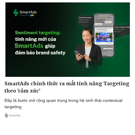
SmartAds chính thức ra mắt tính năng Targeting
Văn hóa
Giải trí
theo 'cảm xúc'
Sân khấu - Điện ảnh
Nghệ sĩ
Đây là bước mở rộng quan trọng trong hệ sinh thái contextual
Văn học
Thời trang
targeting.
Âm nhạc
Sao Việt
Di sản