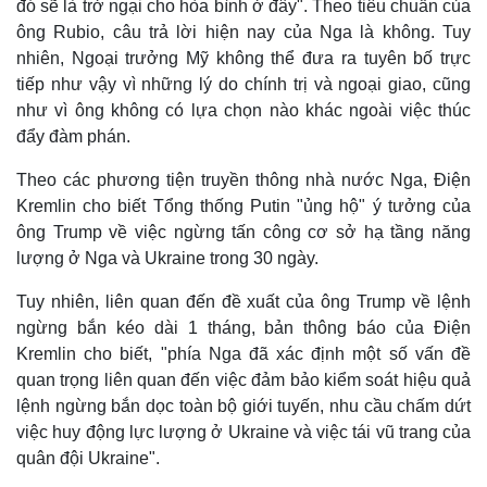
đó sẽ là trở ngại cho hòa bình ở đây". Theo tiêu chuẩn của
ông Rubio, câu trả lời hiện nay của Nga là không. Tuy
nhiên, Ngoại trưởng Mỹ không thể đưa ra tuyên bố trực
tiếp như vậy vì những lý do chính trị và ngoại giao, cũng
như vì ông không có lựa chọn nào khác ngoài việc thúc
đẩy đàm phán.
Theo các phương tiện truyền thông nhà nước Nga, Điện
Kremlin cho biết Tổng thống Putin "ủng hộ" ý tưởng của
ông Trump về việc ngừng tấn công cơ sở hạ tầng năng
lượng ở Nga và Ukraine trong 30 ngày.
Tuy nhiên, liên quan đến đề xuất của ông Trump về lệnh
ngừng bắn kéo dài 1 tháng, bản thông báo của Điện
Kremlin cho biết, "phía Nga đã xác định một số vấn đề
quan trọng liên quan đến việc đảm bảo kiểm soát hiệu quả
lệnh ngừng bắn dọc toàn bộ giới tuyến, nhu cầu chấm dứt
việc huy động lực lượng ở Ukraine và việc tái vũ trang của
quân đội Ukraine".