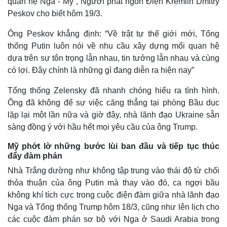
quan hệ Nga - Mỹ”, Người phát ngôn Điện Kremlin Dmitry
Peskov cho biết hôm 19/3.
Ông Peskov khẳng định: “Về trật tự thế giới mới, Tổng
thống Putin luôn nói về nhu cầu xây dựng mối quan hệ
dựa trên sự tôn trọng lẫn nhau, tin tưởng lẫn nhau và cùng
có lợi. Đây chính là những gì đang diễn ra hiện nay”
Tổng thống Zelensky đã nhanh chóng hiểu ra tình hình.
Ông đã không để sự việc căng thẳng tại phòng Bầu dục
lặp lại một lần nữa và giờ đây, nhà lãnh đạo Ukraine sẵn
sàng đồng ý với hầu hết mọi yêu cầu của ông Trump.
Mỹ phớt lờ những bước lùi ban đầu và tiếp tục thúc
Thế giới
Multimedia
đẩy đàm phán
Quan sát
Video
Nhà Trắng dường như không tập trung vào thái độ từ chối
Cuộc sống đó đây
Ảnh
Hồ sơ
E-Magazine
thỏa thuận của ông Putin mà thay vào đó, ca ngợi bầu
Infographic
không khí tích cực trong cuộc điện đàm giữa nhà lãnh đạo
Nga và Tổng thống Trump hôm 18/3, cũng như lên lịch cho
các cuộc đàm phán sơ bộ với Nga ở Saudi Arabia trong