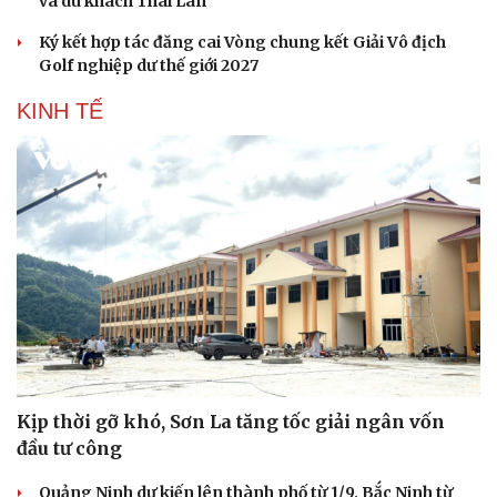
Du lịch biển Việt Nam: Muốn bứt phá phải vượt
khỏi lợi thế tự nhiên
Khách quốc tế đến Việt Nam 7 tháng 2026: Những con
số nổi bật
Nhặt bỏ 'hạt sạn' để làng biển Đắk Lắk giữ chân du
khách
Cần Thơ cụ thể hóa “Ba kết nối”, xúc tiến đón dòng vốn
và du khách Thái Lan
Ký kết hợp tác đăng cai Vòng chung kết Giải Vô địch
Golf nghiệp dư thế giới 2027
KINH TẾ