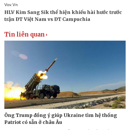
Tin liên quan
Sức khỏe
Đời sống
Dinh dưỡng - món ngon
Nhà đẹp
Cây thuốc
Blog
Sản phụ khoa
Tình yêu - Gia đình
Nhi khoa
Nam khoa
Làm đẹp - giảm cân
Phòng mạch online
Ăn sạch sống khỏe
Ông Trump đồng ý giúp Ukraine tìm hệ thống
Patriot có sẵn ở châu Âu