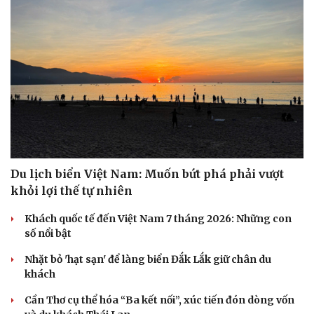
Thanh âm vượt đại dương: Chuyện chưa kể về bản tình
ca từ chốn ngục tù Côn Đảo
Hoa hậu Thế giới Miss World 2026 sẽ khai mạc tại Quảng
Ninh ngày 11/8
Ngoại giao văn hóa mở rộng không gian hợp tác Việt
Nam - Tanzania
DU LỊCH