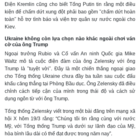
Điện Kremlin cũng cho biết Tổng Putin tin rằng một điều
kiện để chấm dứt xung đột phải bao gồm "chấm dứt hoàn
toàn" hỗ trợ tình báo và viện trợ quân sự nước ngoài cho
Kiev.
Ukraine không còn lựa chọn nào khác ngoài chơi ván
cờ của ông Trump
Ngoại trưởng Rubio và Cố vấn An ninh Quốc gia Mike
Waltz mô tả cuộc điện đàm của ông Zelensky với ông
Trump là "tuyệt vời". Đây là một chiến thắng ngoại giao
cho Tổng thống Ukraine chưa đầy ba tuần sau cuộc đấu
khẩu căng thẳng tại Phòng Bầu dục. Ông Zelensky đã điều
chỉnh cách tiếp cận của mình trong thái độ và cách sử
dụng ngôn từ với ông Trump.
Tổng thống Zelensky viết trong một bài đăng trên mạng xã
hội X hôm 19/3 rằng: “Chúng tôi tin rằng cùng với nước
Mỹ, với Tổng thống Trump và dưới sự lãnh đạo của Mỹ,
Pháp luật
Quân sự - Quốc phòng
hòa bình lâu dài có thể đạt được trong năm nay”.