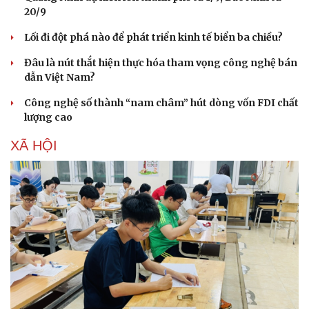
Kịp thời gỡ khó, Sơn La tăng tốc giải ngân vốn
đầu tư công
Quảng Ninh dự kiến lên thành phố từ 1/9, Bắc Ninh từ
20/9
Lối đi đột phá nào để phát triển kinh tế biển ba chiều?
Đâu là nút thắt hiện thực hóa tham vọng công nghệ bán
dẫn Việt Nam?
Công nghệ số thành “nam châm” hút dòng vốn FDI chất
lượng cao
XÃ HỘI