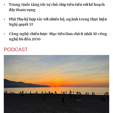
Hạt giống tâm hồn
Nguy cơ mất tài khoản Microsoft chỉ vì kết nối
mạng Wi-Fi khách sạn
Một việc nhiều gia đình bỏ quên có thể khiến điện mặt
trời giảm tới 40% hiệu suất
Trung Quốc tăng tốc tự chủ chip tiên tiến với kế hoạch
đầy tham vọng
Phú Thọ ký hợp tác với nhiều bộ, ngành trong thực hiện
Nghị quyết 57
Công nghệ chiến lược: Mục tiêu làm chủ ít nhất 10 công
nghệ lõi đến 2030
PODCAST