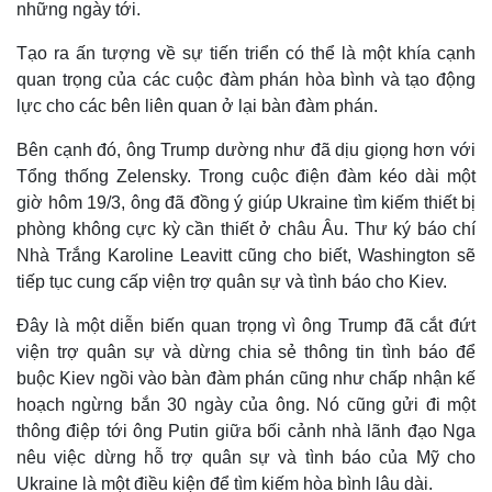
những ngày tới.
Tạo ra ấn tượng về sự tiến triển có thể là một khía cạnh
quan trọng của các cuộc đàm phán hòa bình và tạo động
lực cho các bên liên quan ở lại bàn đàm phán.
Bên cạnh đó, ông Trump dường như đã dịu giọng hơn với
Tổng thống Zelensky. Trong cuộc điện đàm kéo dài một
giờ hôm 19/3, ông đã đồng ý giúp Ukraine tìm kiếm thiết bị
phòng không cực kỳ cần thiết ở châu Âu. Thư ký báo chí
Nhà Trắng Karoline Leavitt cũng cho biết, Washington sẽ
tiếp tục cung cấp viện trợ quân sự và tình báo cho Kiev.
Đây là một diễn biến quan trọng vì ông Trump đã cắt đứt
viện trợ quân sự và dừng chia sẻ thông tin tình báo để
buộc Kiev ngồi vào bàn đàm phán cũng như chấp nhận kế
hoạch ngừng bắn 30 ngày của ông. Nó cũng gửi đi một
thông điệp tới ông Putin giữa bối cảnh nhà lãnh đạo Nga
nêu việc dừng hỗ trợ quân sự và tình báo của Mỹ cho
Ukraine là một điều kiện để tìm kiếm hòa bình lâu dài.