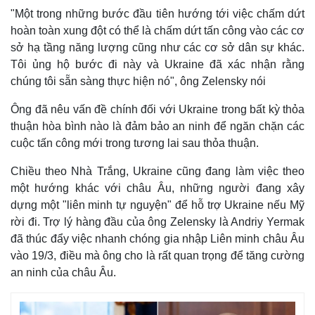
Vụ án
Vũ khí
"Một trong những bước đầu tiên hướng tới việc chấm dứt
Tin nóng
Việt Nam
hoàn toàn xung đột có thể là chấm dứt tấn công vào các cơ
Tư vấn luật
Phân tích
sở hạ tầng năng lượng cũng như các cơ sở dân sự khác.
Tôi ủng hộ bước đi này và Ukraine đã xác nhận rằng
chúng tôi sẵn sàng thực hiện nó", ông Zelensky nói
Ông đã nêu vấn đề chính đối với Ukraine trong bất kỳ thỏa
thuận hòa bình nào là đảm bảo an ninh để ngăn chặn các
cuộc tấn công mới trong tương lai sau thỏa thuận.
Chiều theo Nhà Trắng, Ukraine cũng đang làm việc theo
một hướng khác với châu Âu, những người đang xây
dựng một "liên minh tự nguyện" để hỗ trợ Ukraine nếu Mỹ
rời đi. Trợ lý hàng đầu của ông Zelensky là Andriy Yermak
đã thúc đẩy việc nhanh chóng gia nhập Liên minh châu Âu
vào 19/3, điều mà ông cho là rất quan trọng để tăng cường
an ninh của châu Âu.