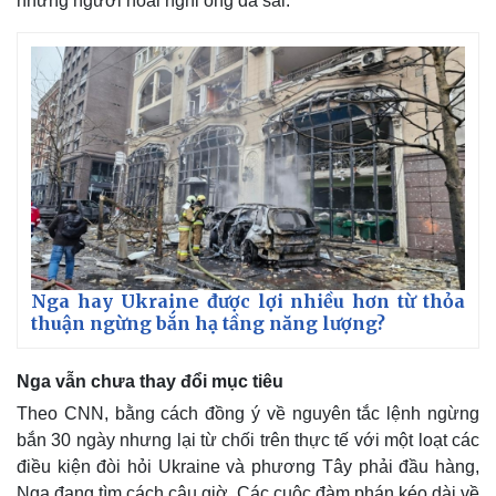
những người hoài nghi ông đã sai.
Nga hay Ukraine được lợi nhiều hơn từ thỏa
thuận ngừng bắn hạ tầng năng lượng?
Nga vẫn chưa thay đổi mục tiêu
Kinh tế
Thị trường
Theo CNN, bằng cách đồng ý về nguyên tắc lệnh ngừng
Bất động sản
Giá vàng
Khởi nghiệp
Tiêu dùng
bắn 30 ngày nhưng lại từ chối trên thực tế với một loạt các
Tỷ giá
điều kiện đòi hỏi Ukraine và phương Tây phải đầu hàng,
Chứng khoán
Nga đang tìm cách câu giờ. Các cuộc đàm phán kéo dài về