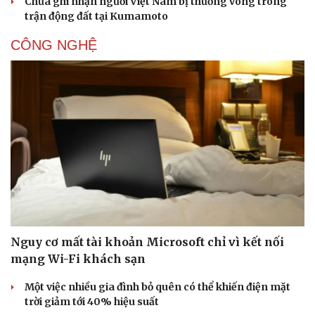
Nam cứu người trong động đất
Động đất ở Nhật Bản: Việt Nam kịp thời triển khai các
biện pháp bảo hộ công dân
Một công dân Việt Nam thiệt mạng do động đất tại miền
Nam Nhật Bản
Chưa có thông tin về người Việt Nam bị thương vong do
động đất tại Nhật Bản
Chưa ghi nhận người Việt Nam bị thương vong trong
trận động đất tại Kumamoto
CÔNG NGHỆ
Du lịch
Podcast
Tư vấn
Câu chuyện thời sự
Săn Tour
Đọc truyện đêm khuya
check-in
Cửa sổ tình yêu
Kể chuyện cho bé