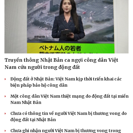
Truyền thông Nhật Bản ca ngợi công dân Việt
Nam cứu người trong động đất
Động đất ở Nhật Bản: Việt Nam kịp thời triển khai các
biện pháp bảo hộ công dân
Văn hóa
Giải trí
Sân khấu - Điện ảnh
Nghệ sĩ
Một công dân Việt Nam thiệt mạng do động đất tại miền
Văn học
Thời trang
Nam Nhật Bản
Âm nhạc
Sao Việt
Chưa có thông tin về người Việt Nam bị thương vong do
Di sản
động đất tại Nhật Bản
Chưa ghi nhận người Việt Nam bị thương vong trong