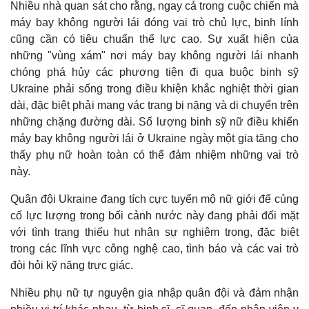
Nhiều nhà quan sát cho rằng, ngay cả trong cuộc chiến mà
máy bay không người lái đóng vai trò chủ lực, binh lính
cũng cần có tiêu chuẩn thể lực cao. Sự xuất hiện của
những "vùng xám" nơi máy bay không người lái nhanh
chóng phá hủy các phương tiện đi qua buộc binh sỹ
Ukraine phải sống trong điều khiện khắc nghiệt thời gian
dài, đặc biệt phải mang vác trang bị nặng và di chuyển trên
những chặng đường dài. Số lượng binh sỹ nữ điều khiển
máy bay không người lái ở Ukraine ngày một gia tăng cho
thấy phụ nữ hoàn toàn có thể đảm nhiệm những vai trò
này.
Quân đội Ukraine đang tích cực tuyển mộ nữ giới để củng
cố lực lượng trong bối cảnh nước này đang phải đối mặt
với tình trạng thiếu hụt nhân sự nghiêm trọng, đặc biệt
Kinh tế
Thị trường
trong các lĩnh vực công nghệ cao, tình báo và các vai trò
Bất động sản
Giá vàng
đòi hỏi kỹ năng trực giác.
Khởi nghiệp
Tiêu dùng
Tỷ giá
Nhiều phụ nữ tự nguyện gia nhập quân đội và đảm nhận
Chứng khoán