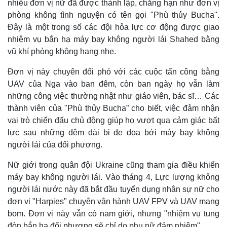
nhiều đơn vị nữ đã được thành lập, chẳng hạn như đơn vị
phòng không tình nguyện có tên gọi "Phù thủy Bucha".
Đây là một trong số các đội hỏa lực cơ động được giao
nhiệm vụ bắn hạ máy bay không người lái Shahed bằng
vũ khí phòng không hạng nhẹ.
Đơn vị này chuyên đối phó với các cuộc tấn công bằng
UAV của Nga vào ban đêm, còn ban ngày họ vẫn làm
những công việc thường nhật như giáo viên, bác sĩ… Các
thành viên của "Phù thủy Bucha” cho biết, việc đảm nhận
vai trò chiến đấu chủ động giúp họ vượt qua cảm giác bất
lực sau những đêm dài bị đe dọa bởi máy bay không
người lái của đối phương.
Thế giới
Multimedia
Quan sát
Video
Nữ giới trong quân đội Ukraine cũng tham gia điều khiển
Cuộc sống đó đây
Ảnh
máy bay không người lái. Vào tháng 4, Lực lượng không
Hồ sơ
E-Magazine
người lái nước này đã bắt đầu tuyển dụng nhân sự nữ cho
Infographic
đơn vị "Harpies" chuyên vận hành UAV FPV và UAV mang
bom. Đơn vị này vẫn có nam giới, nhưng "nhiệm vụ tung
đòn bắn hạ đối phương sẽ chỉ do phụ nữ đảm nhiệm".