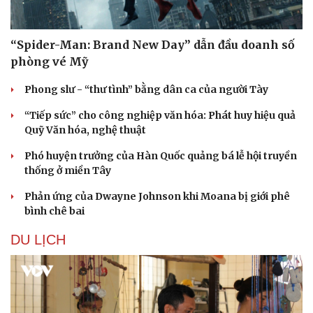
Hạt giống tâm hồn
“Spider-Man: Brand New Day” dẫn đầu doanh số
phòng vé Mỹ
Phong slư - “thư tình” bằng dân ca của người Tày
“Tiếp sức” cho công nghiệp văn hóa: Phát huy hiệu quả
Quỹ Văn hóa, nghệ thuật
Phó huyện trưởng của Hàn Quốc quảng bá lễ hội truyền
thống ở miền Tây
Phản ứng của Dwayne Johnson khi Moana bị giới phê
bình chê bai
DU LỊCH