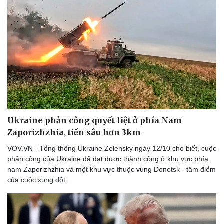
Doanh nghiệp
Công nghệ
Thông tin doanh nghiệp
Sành điệu
Doanh nghiệp 24h
Tin Công nghệ
Doanh nhân
Trải nghiệm
Vì cộng đồng
Chuyển đổi số
Ukraine phản công quyết liệt ở phía Nam
Zaporizhzhia, tiến sâu hơn 3km
VOV.VN - Tổng thống Ukraine Zelensky ngày 12/10 cho biết, cuộc
phản công của Ukraine đã đạt được thành công ở khu vực phía
nam Zaporizhzhia và một khu vực thuộc vùng Donetsk - tâm điểm
của cuộc xung đột.