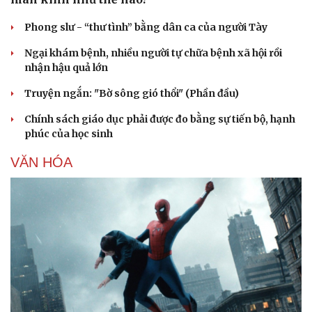
Phong slư - “thư tình” bằng dân ca của người Tày
Ngại khám bệnh, nhiều người tự chữa bệnh xã hội rồi
nhận hậu quả lớn
Truyện ngắn: "Bờ sông gió thổi" (Phần đầu)
Chính sách giáo dục phải được đo bằng sự tiến bộ, hạnh
phúc của học sinh
VĂN HÓA
Du lịch
Podcast
Tư vấn
Câu chuyện thời sự
Săn Tour
Đọc truyện đêm khuya
check-in
Cửa sổ tình yêu
Kể chuyện cho bé