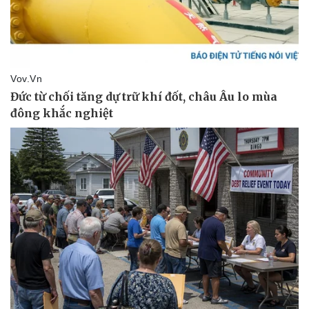
Thể thao
Ô tô - Xe máy
Bóng đá
Ô tô
Lịch thi đấu bóng đá
Xe máy
Thế giới thể thao
Tư vấn
eSports
Hậu trường