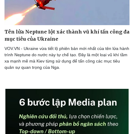
Tên lửa Neptune lột xác thành vũ khí tấn công đa
mục tiêu của Ukraine
Sức khỏe
Đời sống
VOV.VN - Ukraine vừa tiết lộ phiên bản mới nhất của tên lửa hành
Dinh dưỡng - món ngon
Nhà đẹp
trình Neptune do nước này tự chế tạo. Đây là một loại vũ khí tầm
Cây thuốc
Blog
xa mạnh mẽ mà Kiev từng sử dụng để tấn công các mục tiêu
Sản phụ khoa
Tình yêu - Gia đình
quân sự quan trọng của Nga.
Nhi khoa
Nam khoa
Làm đẹp - giảm cân
Phòng mạch online
Ăn sạch sống khỏe