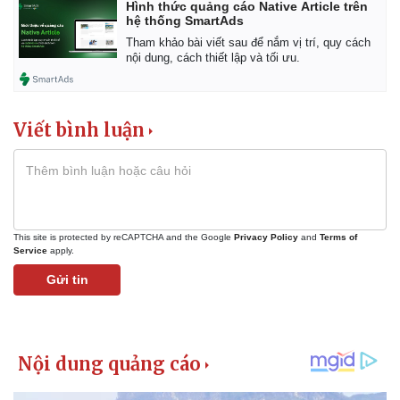
Vụ án
Vũ khí
Hình thức quảng cáo Native Article trên
hệ thống SmartAds
Tin nóng
Việt Nam
Tư vấn luật
Phân tích
Tham khảo bài viết sau để nắm vị trí, quy cách
nội dung, cách thiết lập và tối ưu.
Viết bình luận
This site is protected by reCAPTCHA and the Google
Privacy Policy
and
Terms of
Service
apply.
Gửi tin