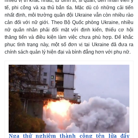
nhiều vị trí khác nhau, từ binh sĩ, sĩ quan, đến nhân viên y
Giá cà phê
tế, phi công và xạ thủ bắn tỉa. Mặc dù có những cải tiến
nhất định, môi trường quân đội Ukraine vẫn còn nhiều rào
cản đối với nữ giới. Theo Bộ Quốc phòng Ukraine, nhiều
nữ quân nhân phải đối mặt với định kiến, thiếu cơ hội
thăng tiến và điều kiện làm việc chưa phù hợp. Để khắc
phục tình trạng này, một số đơn vị tại Ukraine đã đưa ra
chính sách quản lý hiện đại và bình đẳng hơn với phụ nữ.
Nga thử nghiệm thành công tên lửa đẩy