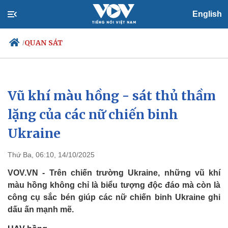
English
QUAN SÁT
/
Vũ khí màu hồng - sát thủ thầm
Chính trị
Xã hội
Đảng
Tin 24h
lặng của các nữ chiến binh
Tổ chức nhân sự
Dự báo thời tiết
Ukraine
Quốc hội
Giáo dục
Nhận diện sự thật
Dấu ấn VOV
Việc làm
Thứ Ba, 06:10, 14/10/2025
Biển đảo
VOV.VN - Trên chiến trường Ukraine, những vũ khí
màu hồng không chỉ là biểu tượng độc đáo mà còn là
công cụ sắc bén giúp các nữ chiến binh Ukraine ghi
dấu ấn mạnh mẽ.