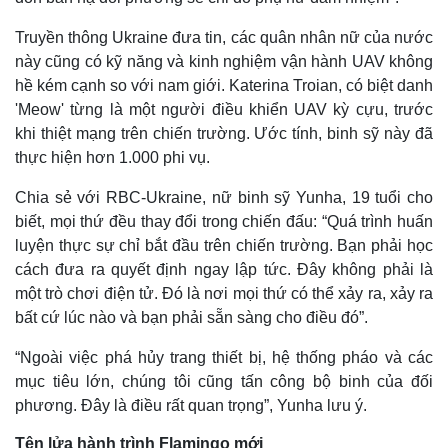
Truyền thông Ukraine đưa tin, các quân nhân nữ của nước
này cũng có kỹ năng và kinh nghiệm vận hành UAV không
hề kém cạnh so với nam giới. Katerina Troian, có biệt danh
'Meow' từng là một người điều khiển UAV kỳ cựu, trước
khi thiệt mạng trên chiến trường. Ước tính, binh sỹ này đã
thực hiện hơn 1.000 phi vụ.
Chia sẻ với RBC-Ukraine, nữ binh sỹ Yunha, 19 tuổi cho
biết, mọi thứ đều thay đổi trong chiến đấu: “Quá trình huấn
luyện thực sự chỉ bắt đầu trên chiến trường. Bạn phải học
cách đưa ra quyết định ngay lập tức. Đây không phải là
một trò chơi điện tử. Đó là nơi mọi thứ có thể xảy ra, xảy ra
bất cứ lúc nào và bạn phải sẵn sàng cho điều đó”.
“Ngoài việc phá hủy trang thiết bị, hệ thống pháo và các
mục tiêu lớn, chúng tôi cũng tấn công bộ binh của đối
phương. Đây là điều rất quan trọng”, Yunha lưu ý.
Tên lửa hành trình Flamingo mới