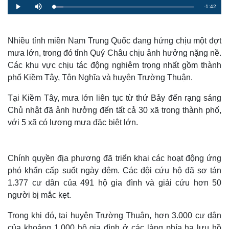
R
-
1:42
L
P
M
o
l
u
a
a
t
e
d
y
e
e
d
m
:
Nhiều tỉnh miền Nam Trung Quốc đang hứng chịu một đợt
6
.
mưa lớn, trong đó tỉnh Quý Châu chịu ảnh hưởng nặng nề.
a
9
5
Các khu vực chịu tác động nghiêm trọng nhất gồm thành
%
i
phố Kiềm Tây, Tôn Nghĩa và huyện Trường Thuận.
n
Tại Kiềm Tây, mưa lớn liên tục từ thứ Bảy đến rạng sáng
i
Chủ nhật đã ảnh hưởng đến tất cả 30 xã trong thành phố,
n
với 5 xã có lượng mưa đặc biệt lớn.
g
T
Chính quyền địa phương đã triển khai các hoạt động ứng
i
phó khẩn cấp suốt ngày đêm. Các đội cứu hộ đã sơ tán
m
1.377 cư dân của 491 hộ gia đình và giải cứu hơn 50
e
người bị mắc kẹt.
Trong khi đó, tại huyện Trường Thuận, hơn 3.000 cư dân
của khoảng 1.000 hộ gia đình ở các làng phía hạ lưu hồ