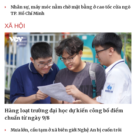
Nhân sự, máy móc nằm chờ mặt bằng ở cao tốc cửa ngõ
TP. Hồ Chí Minh
XÃ HỘI
Du lịch
Podcast
Hàng loạt trường đại học dự kiến công bố điểm
Tư vấn
Câu chuyện thời sự
chuẩn từ ngày 9/8
Săn Tour
Đọc truyện đêm khuya
check-in
Cửa sổ tình yêu
Mưa lớn, cầu tạm ở xã biên giới Nghệ An bị cuốn trôi
Kể chuyện cho bé