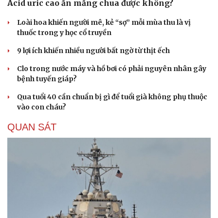
Acid uric cao ăn măng chua được không?
Loài hoa khiến người mê, kẻ “sợ” mỗi mùa thu là vị
thuốc trong y học cổ truyền
9 lợi ích khiến nhiều người bất ngờ từ thịt ếch
Clo trong nước máy và hồ bơi có phải nguyên nhân gây
bệnh tuyến giáp?
Qua tuổi 40 cần chuẩn bị gì để tuổi già không phụ thuộc
vào con cháu?
QUAN SÁT