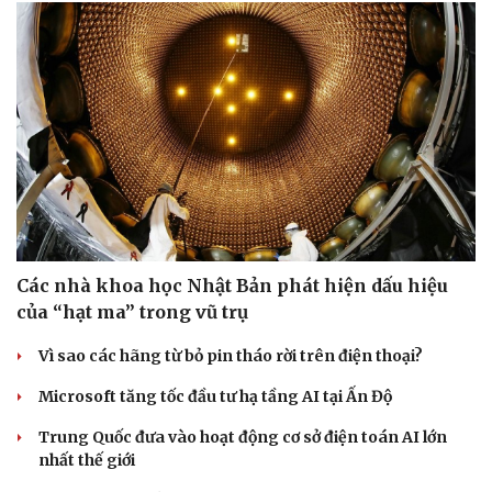
Sức khỏe
Đời sống
Dinh dưỡng - món ngon
Nhà đẹp
Cây thuốc
Blog
Sản phụ khoa
Tình yêu - Gia đình
Nhi khoa
Các nhà khoa học Nhật Bản phát hiện dấu hiệu
Nam khoa
của “hạt ma” trong vũ trụ
Làm đẹp - giảm cân
Phòng mạch online
Vì sao các hãng từ bỏ pin tháo rời trên điện thoại?
Ăn sạch sống khỏe
Microsoft tăng tốc đầu tư hạ tầng AI tại Ấn Độ
Trung Quốc đưa vào hoạt động cơ sở điện toán AI lớn
nhất thế giới