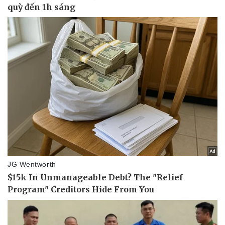
Vụ án
Vũ khí
Tin nóng
Việt Nam
Tư vấn luật
Phân tích