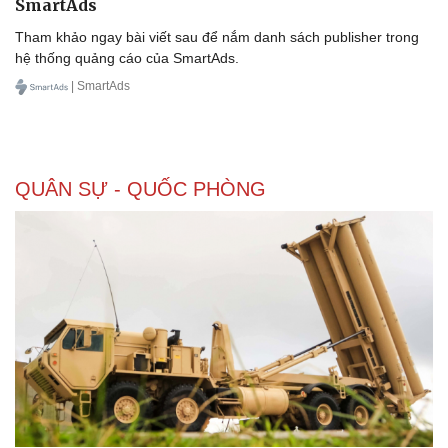
SmartAds
Tham khảo ngay bài viết sau để nắm danh sách publisher trong
hệ thống quảng cáo của SmartAds.
| SmartAds
Doanh nghiệp
Công nghệ
Thông tin doanh nghiệp
Sành điệu
Doanh nghiệp 24h
Tin Công nghệ
Doanh nhân
Trải nghiệm
Vì cộng đồng
Chuyển đổi số
QUÂN SỰ - QUỐC PHÒNG