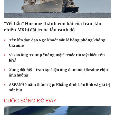
“Yết hầu” Hormuz thành con bài của Iran, tàu
chiến Mỹ bị đặt trước lằn ranh đỏ
Tên lửa đạn đạo Nga khoét sâu lỗ hổng phòng không
Ukraine
Vì sao ông Trump “nóng mặt” trước tin Mỹ thiếu tên
lửa?
Xung đột Mỹ - Iran tạo hiệu ứng domino, Ukraine chịu
ảnh hưởng
ASEAN 59 năm thành lập: Khẳng định bản lĩnh và giá trị
sức hút
CUỘC SỐNG ĐÓ ĐÂY
Cải chính