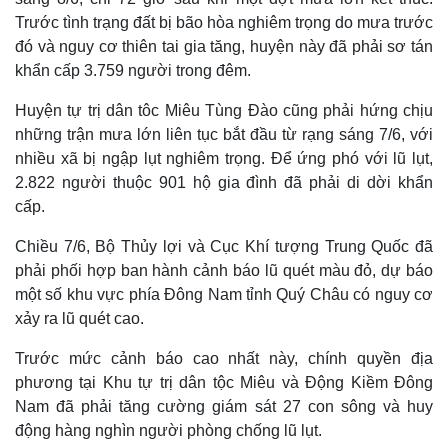
Trước tình trạng đất bị bão hòa nghiêm trọng do mưa trước
đó và nguy cơ thiên tai gia tăng, huyện này đã phải sơ tán
khẩn cấp 3.759 người trong đêm.
Huyện tự trị dân tôc Miêu Tùng Đào cũng phải hứng chịu
những trận mưa lớn liên tục bắt đầu từ rạng sáng 7/6, với
nhiều xã bị ngập lụt nghiêm trọng. Để ứng phó với lũ lụt,
2.822 người thuộc 901 hộ gia đình đã phải di dời khẩn
cấp.
Chiều 7/6, Bộ Thủy lợi và Cục Khí tượng Trung Quốc đã
phải phối hợp ban hành cảnh báo lũ quét màu đỏ, dự báo
Thế giới
Multimedia
một số khu vực phía Đông Nam tỉnh Quý Châu có nguy cơ
Quan sát
Video
xảy ra lũ quét cao.
Cuộc sống đó đây
Ảnh
Hồ sơ
E-Magazine
Trước mức cảnh báo cao nhất này, chính quyền địa
Infographic
phương tại Khu tự trị dân tộc Miêu và Động Kiềm Đông
Nam đã phải tăng cường giám sát 27 con sông và huy
động hàng nghìn người phòng chống lũ lụt.