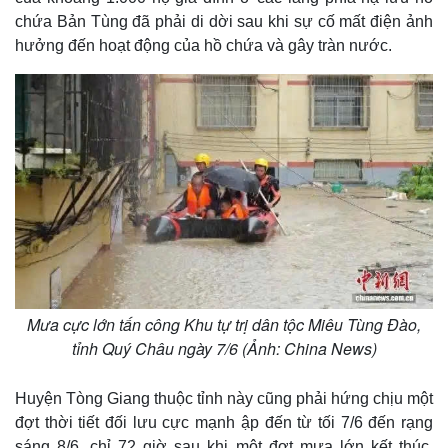
chứa Bản Tùng đã phải di dời sau khi sự cố mất điện ảnh
hưởng đến hoạt động của hồ chứa và gây tràn nước.
Mưa cực lớn tấn công Khu tự trị dân tộc Miêu Tùng Đào,
tỉnh Quý Châu ngày 7/6 (Ảnh: China News)
Huyện Tòng Giang thuộc tỉnh này cũng phải hứng chịu một
đợt thời tiết đối lưu cực mạnh ập đến từ tối 7/6 đến rạng
sáng 8/6, chỉ 72 giờ sau khi một đợt mưa lớn kết thúc.