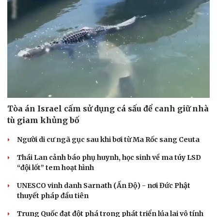
Tòa án Israel cấm sử dụng cá sấu để canh giữ nhà
tù giam khủng bố
Người di cư ngã gục sau khi bơi từ Ma Rốc sang Ceuta
Thái Lan cảnh báo phụ huynh, học sinh về ma túy LSD
“đội lốt” tem hoạt hình
UNESCO vinh danh Sarnath (Ấn Độ) - nơi Đức Phật
thuyết pháp đầu tiên
Trung Quốc đạt đột phá trong phát triển lúa lai vô tính