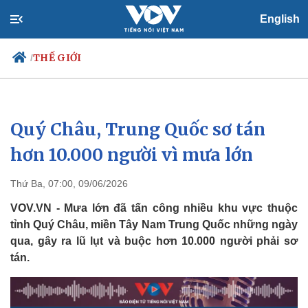
English
THẾ GIỚI
/
Quý Châu, Trung Quốc sơ tán
Chính trị
Xã hội
Đảng
Tin 24h
hơn 10.000 người vì mưa lớn
Tổ chức nhân sự
Dự báo thời tiết
Quốc hội
Giáo dục
Thứ Ba, 07:00, 09/06/2026
Nhận diện sự thật
Dấu ấn VOV
Việc làm
VOV.VN - Mưa lớn đã tấn công nhiều khu vực thuộc
Biển đảo
tỉnh Quý Châu, miền Tây Nam Trung Quốc những ngày
qua, gây ra lũ lụt và buộc hơn 10.000 người phải sơ
tán.