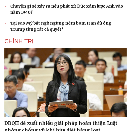
Chuyện gì sẽ xảy ra nếu phát xít Đức xâm lược Anh vào
năm 1940?
Tại sao Mỹ bất ngờ ngừng ném bom Iran dù ông
Trump từng rất cả quyết?
CHÍNH TRỊ
ĐBQH đề xuất nhiều giải pháp hoàn thiện Luật
phòng chống vũ khí hủy diệt hàng loạt