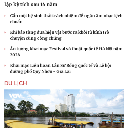
lập kỳ tích sau 14 năm
Cần một hệ sinh thái trách nhiệm để ngăn âm nhạc lệch
chuẩn
Khi bảo tàng đưa hiện vật bước ra khỏi tủ kính trò
chuyện cùng công chúng
Ấn tượng khai mạc Festival võ thuật quốc tế Hà Nội năm
2026
Khai mạc Liên hoan Lân Sư Rồng quốc tế và Lễ hội
đường phố Quy Nhơn - Gia Lai
DU LỊCH
Văn hóa
Giải trí
Sân khấu - Điện ảnh
Nghệ sĩ
Văn học
Thời trang
Âm nhạc
Sao Việt
Di sản