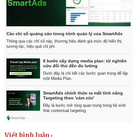
Các chỉ số quảng cáo trong trình quản lý của SmartAds
Thông qua các chỉ số này, thương hiệu đánh giá mức độ hiển thị,
tương tác, hiệu quả chi phí.
6 bước xây dựng media plan: từ nghiên
cứu đối thủ đến đo lường
Dưới đây là chi tiết các bước quan trọng để lập
một Media Plan.
SmartAds chính thức ra mắt tính năng
Targeting theo 'cảm xúc'
Đây là bước mở rộng quan trọng trong hệ sinh
Kinh tế
Thị trường
thái contextual targeting.
Bất động sản
Giá vàng
Khởi nghiệp
Tiêu dùng
Tỷ giá
Chứng khoán
Viết bình luận