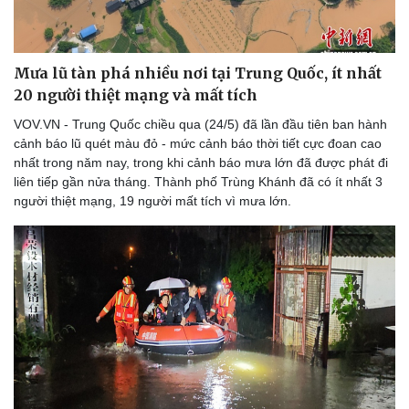
Thể thao
Ô tô - Xe máy
Bóng đá
Ô tô
Lịch thi đấu bóng đá
Xe máy
Mưa lũ tàn phá nhiều nơi tại Trung Quốc, ít nhất
Thế giới thể thao
Tư vấn
20 người thiệt mạng và mất tích
eSports
Hậu trường
VOV.VN - Trung Quốc chiều qua (24/5) đã lần đầu tiên ban hành
cảnh báo lũ quét màu đỏ - mức cảnh báo thời tiết cực đoan cao
nhất trong năm nay, trong khi cảnh báo mưa lớn đã được phát đi
liên tiếp gần nửa tháng. Thành phố Trùng Khánh đã có ít nhất 3
người thiệt mạng, 19 người mất tích vì mưa lớn.