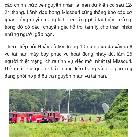
cáo chính thức về nguyên nhân tai nạn dự kiến có sau 12-
24 tháng. Lãnh đạo bang Missouri cũng thông báo các cơ
quan công quyền đang tích cực ứng phó tại hiện trường,
trong đó có các chuyên gia hỗ trợ tâm lý cho thân nhân
những người gặp nạn.
Theo Hiệp hội Nhảy dù Mỹ, trong 10 năm qua đã xảy ra 8
vụ tai nạn máy bay phục vụ hoạt động nhảy dù, làm 25
người thiệt mạng, chưa tính vụ việc mới nhất tại Missouri.
Hiện các cơ quan chức năng liên bang và địa phương
đang phối hợp điều tra nguyên nhân vụ tai nạn.
Thế giới
Multimedia
Quan sát
Video
Cuộc sống đó đây
Ảnh
Hồ sơ
E-Magazine
Infographic