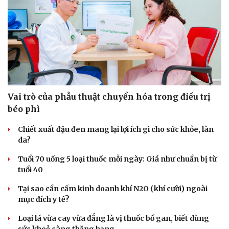
Hạt giống tâm hồn
Vai trò của phẫu thuật chuyển hóa trong điều trị
béo phì
Chiết xuất đậu đen mang lại lợi ích gì cho sức khỏe, làn
da?
Tuổi 70 uống 5 loại thuốc mỗi ngày: Giá như chuẩn bị từ
tuổi 40
Tại sao cần cấm kinh doanh khí N2O (khí cười) ngoài
mục đích y tế?
Loại lá vừa cay vừa đắng là vị thuốc bổ gan, biết dùng
sức khoẻ càng thăng hạng