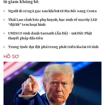
tù giam khủng bố
Người di cư ngã gục sau khi bơi từ Ma Rốc sang Ceuta
Thái Lan cảnh báo phụ huynh, học sinh về ma túy LSD
“đội lốt” tem hoạt hình
UNESCO vinh danh Sarnath (Ấn Độ) - nơi Đức Phật
thuyết pháp đầu tiên
Trung Quốc đạt đột phá trong phát triển lúa lai vô tính
HỒ SƠ