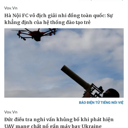
Vụ án
Vũ khí
Tin nóng
Việt Nam
Tư vấn luật
Phân tích