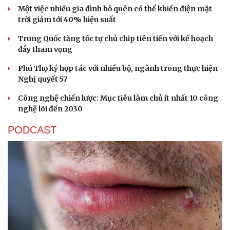
Một việc nhiều gia đình bỏ quên có thể khiến điện mặt
trời giảm tới 40% hiệu suất
Trung Quốc tăng tốc tự chủ chip tiên tiến với kế hoạch
đầy tham vọng
Phú Thọ ký hợp tác với nhiều bộ, ngành trong thực hiện
Nghị quyết 57
Sức khỏe
Đời sống
Dinh dưỡng - món ngon
Nhà đẹp
Công nghệ chiến lược: Mục tiêu làm chủ ít nhất 10 công
Cây thuốc
Blog
nghệ lõi đến 2030
Sản phụ khoa
Tình yêu - Gia đình
Nhi khoa
PODCAST
Nam khoa
Làm đẹp - giảm cân
Phòng mạch online
Ăn sạch sống khỏe