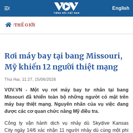
English
THẾ GIỚI
/
Rơi máy bay tại bang Missouri,
Chính trị
Xã hội
Đảng
Tin 24h
Mỹ khiến 12 người thiệt mạng
Tổ chức nhân sự
Dự báo thời tiết
Quốc hội
Giáo dục
Thứ Hai, 11:27, 15/06/2026
Nhận diện sự thật
Dấu ấn VOV
Việc làm
VOV.VN - Một vụ rơi máy bay tư nhân tại bang
Biển đảo
Missouri đã khiến toàn bộ những người có mặt trên
máy bay thiệt mạng. Nguyên nhân của vụ việc đang
được các cơ quan chức năng Mỹ điều tra.
Công ty vận hành dịch vụ nhảy dù Skydive Kansas
City ngày 14/6 xác nhận 11 người nhảy dù cùng một phi