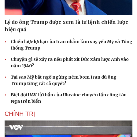
Lý do ông Trump được xem là tư lệnh chiến lược
hiệu quả
Chiến lược lợi hại của Iran nhằm làm suy yếu Mỹ và Tổng
thống Trump
Chuyện gì sẽ xảy ra nếu phát xít Đức xâm lược Anh vào
năm 1940?
Tại sao Mỹ bất ngờ ngừng ném bom Iran dù ông
Trump từng rất cả quyết?
Biệt đội UAV tử thần của Ukraine chuyên tấn công tàu
Nga trên biển
CHÍNH TRỊ