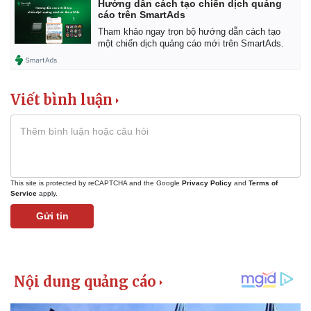
Hướng dẫn cách tạo chiến dịch quảng
cáo trên SmartAds
Tham khảo ngay trọn bộ hướng dẫn cách tạo
một chiến dịch quảng cáo mới trên SmartAds.
Viết bình luận
This site is protected by reCAPTCHA and the Google
Privacy Policy
and
Terms of
Service
apply.
Gửi tin
Kinh tế
Thị trường
Bất động sản
Giá vàng
Khởi nghiệp
Tiêu dùng
Tỷ giá
Chứng khoán