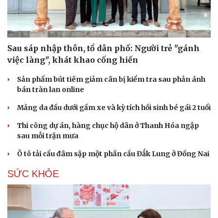
Sau sáp nhập thôn, tổ dân phố: Người trẻ "gánh
việc làng", khát khao cống hiến
Sản phẩm bút tiêm giảm cân bị kiểm tra sau phản ánh
bán tràn lan online
Mảng da đầu dưới gầm xe và kỳ tích hồi sinh bé gái 2 tuổi
Thi công dự án, hàng chục hộ dân ở Thanh Hóa ngập
sau mỗi trận mưa
Ô tô tải cẩu đâm sập một phần cầu Đắk Lung ở Đồng Nai
Du lịch
Podcast
SỨC KHỎE
Tư vấn
Câu chuyện thời sự
Săn Tour
Đọc truyện đêm khuya
check-in
Cửa sổ tình yêu
Kể chuyện cho bé