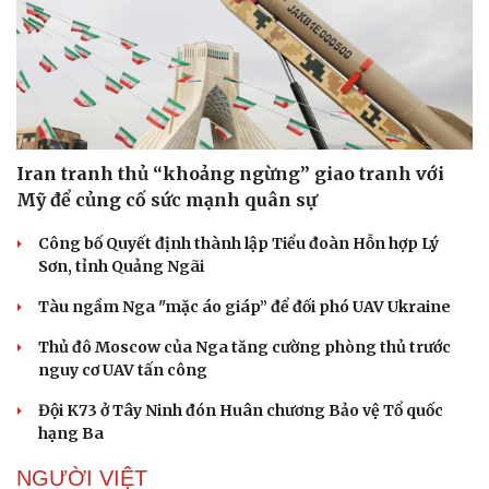
Doanh nghiệp
Công nghệ
Thông tin doanh nghiệp
Sành điệu
Doanh nghiệp 24h
Tin Công nghệ
Iran tranh thủ “khoảng ngừng” giao tranh với
Doanh nhân
Trải nghiệm
Mỹ để củng cố sức mạnh quân sự
Vì cộng đồng
Chuyển đổi số
Công bố Quyết định thành lập Tiểu đoàn Hỗn hợp Lý
Sơn, tỉnh Quảng Ngãi
Tàu ngầm Nga "mặc áo giáp” để đối phó UAV Ukraine
Thủ đô Moscow của Nga tăng cường phòng thủ trước
nguy cơ UAV tấn công
Đội K73 ở Tây Ninh đón Huân chương Bảo vệ Tổ quốc
hạng Ba
NGƯỜI VIỆT