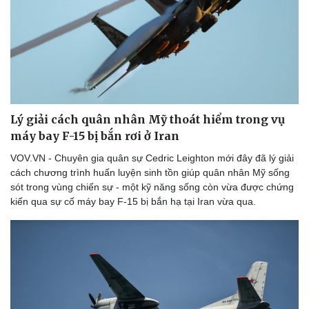
Thể thao
Ô tô - Xe máy
Bóng đá
Ô tô
Lịch thi đấu bóng đá
Xe máy
Thế giới thể thao
Tư vấn
eSports
Hậu trường
Lý giải cách quân nhân Mỹ thoát hiểm trong vụ
máy bay F-15 bị bắn rơi ở Iran
VOV.VN - Chuyên gia quân sự Cedric Leighton mới đây đã lý giải
cách chương trình huấn luyện sinh tồn giúp quân nhân Mỹ sống
sót trong vùng chiến sự - một kỹ năng sống còn vừa được chứng
kiến qua sự cố máy bay F-15 bị bắn hạ tại Iran vừa qua.