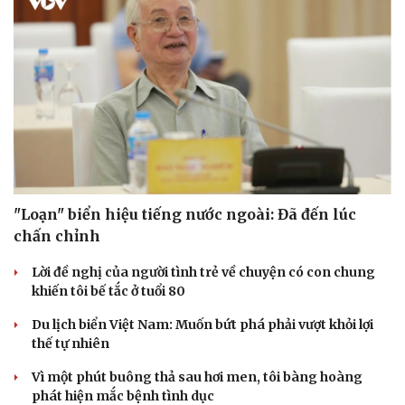
Sức khỏe
Đời sống
Dinh dưỡng - món ngon
Nhà đẹp
Cây thuốc
Blog
Sản phụ khoa
Tình yêu - Gia đình
"Loạn" biển hiệu tiếng nước ngoài: Đã đến lúc
Nhi khoa
chấn chỉnh
Nam khoa
Làm đẹp - giảm cân
Lời đề nghị của người tình trẻ về chuyện có con chung
Phòng mạch online
khiến tôi bế tắc ở tuổi 80
Ăn sạch sống khỏe
Du lịch biển Việt Nam: Muốn bứt phá phải vượt khỏi lợi
thế tự nhiên
Vì một phút buông thả sau hơi men, tôi bàng hoàng
phát hiện mắc bệnh tình dục