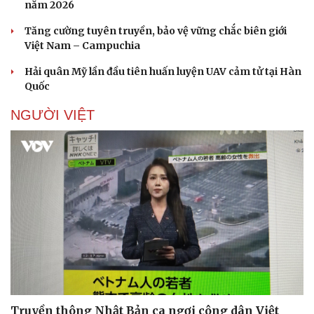
năm 2026
Tăng cường tuyên truyền, bảo vệ vững chắc biên giới
Việt Nam – Campuchia
Doanh nghiệp
Công nghệ
Hải quân Mỹ lần đầu tiên huấn luyện UAV cảm tử tại Hàn
Thông tin doanh nghiệp
Sành điệu
Quốc
Doanh nghiệp 24h
Tin Công nghệ
NGƯỜI VIỆT
Doanh nhân
Trải nghiệm
Vì cộng đồng
Chuyển đổi số
Truyền thông Nhật Bản ca ngợi công dân Việt