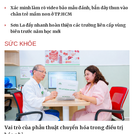
Xác minh làm rõ video bảo mẫu đánh, bắn dây thun vào
chân trẻ mầm non ở TP.HCM
Sơn La đẩy nhanh hoàn thiện các trường liên cấp vùng
biên trước năm học mới
SỨC KHỎE
Du lịch
Podcast
Tư vấn
Câu chuyện thời sự
Săn Tour
Đọc truyện đêm khuya
check-in
Cửa sổ tình yêu
Vai trò của phẫu thuật chuyển hóa trong điều trị
Kể chuyện cho bé