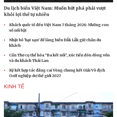
Du lịch biển Việt Nam: Muốn bứt phá phải vượt
khỏi lợi thế tự nhiên
Khách quốc tế đến Việt Nam 7 tháng 2026: Những con
số nổi bật
Nhặt bỏ 'hạt sạn' để làng biển Đắk Lắk giữ chân du
khách
Cần Thơ cụ thể hóa “Ba kết nối”, xúc tiến đón dòng vốn
và du khách Thái Lan
Ký kết hợp tác đăng cai Vòng chung kết Giải Vô địch
Golf nghiệp dư thế giới 2027
Văn hóa
Giải trí
Sân khấu - Điện ảnh
Nghệ sĩ
KINH TẾ
Văn học
Thời trang
Âm nhạc
Sao Việt
Di sản