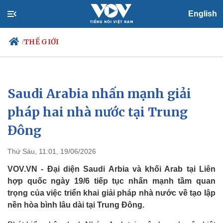
English
THẾ GIỚI
/
Saudi Arabia nhấn mạnh giải
Chính trị
Xã hội
Đảng
Tin 24h
pháp hai nhà nước tại Trung
Tổ chức nhân sự
Dự báo thời tiết
Đông
Quốc hội
Giáo dục
Nhận diện sự thật
Dấu ấn VOV
Việc làm
Thứ Sáu, 11:01, 19/06/2026
Biển đảo
VOV.VN - Đại diện Saudi Arbia và khối Arab tại Liên
hợp quốc ngày 19/6 tiếp tục nhấn mạnh tầm quan
trọng của việc triển khai giải pháp nhà nước về tạo lập
nền hòa bình lâu dài tại Trung Đông.