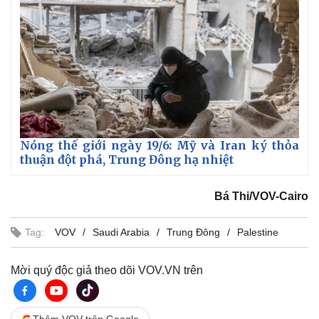
Nóng thế giới ngày 19/6: Mỹ và Iran ký thỏa
thuận đột phá, Trung Đông hạ nhiệt
Bá Thi/VOV-Cairo
Thế giới
Multimedia
Quan sát
Video
Tag:
VOV
Saudi Arabia
Trung Đông
Palestine
Cuộc sống đó đây
Ảnh
Hồ sơ
E-Magazine
Infographic
Mời quý độc giả theo dõi VOV.VN trên