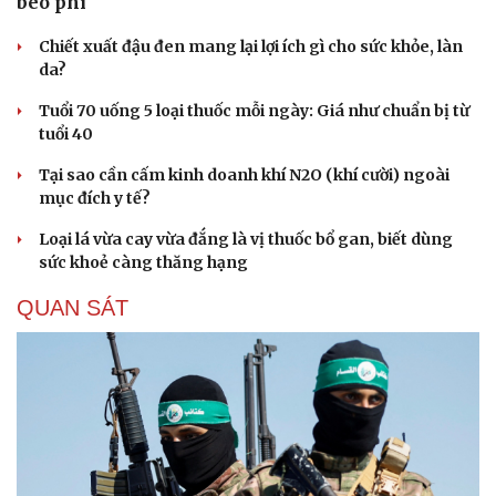
béo phì
Hạt giống tâm hồn
Chiết xuất đậu đen mang lại lợi ích gì cho sức khỏe, làn
da?
Tuổi 70 uống 5 loại thuốc mỗi ngày: Giá như chuẩn bị từ
tuổi 40
Tại sao cần cấm kinh doanh khí N2O (khí cười) ngoài
mục đích y tế?
Loại lá vừa cay vừa đắng là vị thuốc bổ gan, biết dùng
sức khoẻ càng thăng hạng
QUAN SÁT