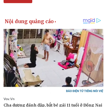
Kinh tế
Thị trường
Bất động sản
Giá vàng
Khởi nghiệp
Tiêu dùng
Tỷ giá
Chứng khoán