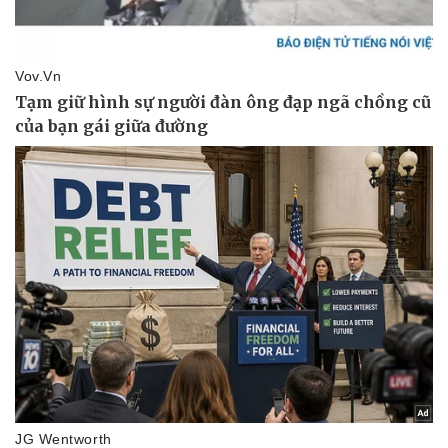
Vụ án
Vũ khí
Tin nóng
Việt Nam
Tư vấn luật
Phân tích