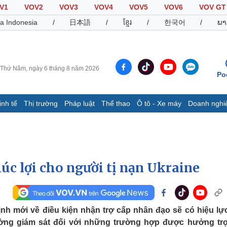
V1
VOV2
VOV3
VOV4
VOV5
VOV6
VOV GT
a Indonesia
/
日本語
/
ខ្មែរ
/
한국어
/
ພາ
Thứ Năm, ngày 6 tháng 8 năm 2026
Po
inh tế
Thị trường
Pháp luật
Thể thao
Ô tô - Xe máy
Doanh nghi
Thế giới
Multimedia
K
Quan sát
Video
B
Cuộc sống đó đây
Ảnh
K
Hồ sơ
E-Magazine
húc lợi cho người tị nạn Ukraine
Infographic
Thể thao
Ô tô - Xe máy
D
ịnh mới về điều kiện nhận trợ cấp nhân đạo sẽ có hiệu lự
ường giám sát đối với những trường hợp được hưởng tr
Bóng đá
Ô tô
T