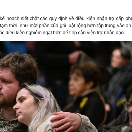
Lịch thi đấu bóng đá
Xe máy
Thế giới thể thao
Tư vấn
eSports
V
ế hoạch siết chặt các quy định về điều kiện nhận trợ cấp phú
Hậu trường
ạm thời, như một phần của gói luật rộng hơn tập trung vào an 
Văn hóa
Giải trí
D
ác điều kiện nghiêm ngặt hơn để tiếp cận viện trợ nhân đạo.
Sân khấu - Điện ảnh
Nghệ sĩ
Văn học
Thời trang
Âm nhạc
Sao Việt
c
Di sản