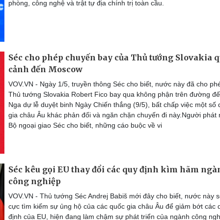
phòng, công nghệ và trật tự địa chính trị toàn cầu.
Séc cho phép chuyến bay của Thủ tướng Slovakia 
cảnh đến Moscow
VOV.VN - Ngày 1/5, truyền thông Séc cho biết, nước này đã cho ph
Thủ tướng Slovakia Robert Fico bay qua không phận trên đường đ
Nga dự lễ duyệt binh Ngày Chiến thắng (9/5), bất chấp việc một số
gia châu Âu khác phản đối và ngăn chặn chuyến đi này.Người phát
Bộ ngoại giao Séc cho biết, những cáo buộc về vi
Séc kêu gọi EU thay đổi các quy định kìm hãm ng
công nghiệp
VOV.VN - Thủ tướng Séc Andrej Babiš mới đây cho biết, nước này s
cực tìm kiếm sự ủng hộ của các quốc gia châu Âu để giảm bớt các 
định của EU, hiện đang làm chậm sự phát triển của ngành công ngh