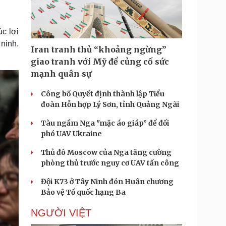
Doanh nghiệp 24h
Tin Công nghệ
Doanh nhân
Trải nghiệm
ì cộng đồng
Chuyển đổi số
c lợi
ninh.
Iran tranh thủ “khoảng ngừng”
u lịch
Podcast
giao tranh với Mỹ để củng cố sức
Tư vấn
Câu chuyện thời sự
mạnh quân sự
Săn Tour
Đọc truyện đêm khuya
heck-in
Cửa sổ tình yêu
Công bố Quyết định thành lập Tiểu
Kể chuyện cho bé
đoàn Hỗn hợp Lý Sơn, tỉnh Quảng Ngãi
Hạt giống tâm hồn
Tàu ngầm Nga "mặc áo giáp” để đối
phó UAV Ukraine
Thủ đô Moscow của Nga tăng cường
phòng thủ trước nguy cơ UAV tấn công
Đội K73 ở Tây Ninh đón Huân chương
Bảo vệ Tổ quốc hạng Ba
NGƯỜI VIỆT