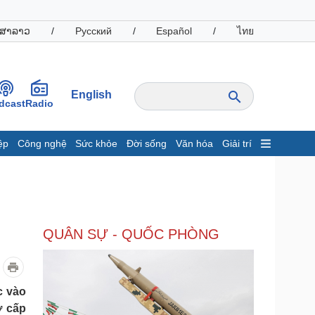
ສາລາວ
/
Русский
/
Español
/
ไทย
English
dcast
Radio
ệp
Công nghệ
Sức khỏe
Đời sống
Văn hóa
Giải trí
inh tế
Thị trường
ất động sản
Giá vàng
hởi nghiệp
Tiêu dùng
Tỷ giá
QUÂN SỰ - QUỐC PHÒNG
Chứng khoán
Giá cà phê
oanh nghiệp
Công nghệ
c vào
ợ cấp
hông tin doanh nghiệp
Sành điệu