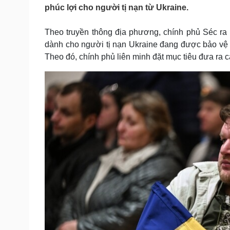
Tin nóng
Việt Nam
phúc lợi cho người tị nạn từ Ukraine.
Tư vấn luật
Phân tích
Theo truyền thông địa phương, chính phủ Séc ra k
dành cho người tị nạn Ukraine đang được bảo vệ t
Sức khỏe
Đời sống
Theo đó, chính phủ liên minh đặt mục tiêu đưa ra c
Dinh dưỡng - món ngon
Nhà đẹp
Cây thuốc
Blog
Sản phụ khoa
Tình yêu - Gia đình
Nhi khoa
Nam khoa
Làm đẹp - giảm cân
Phòng mạch online
Ăn sạch sống khỏe
Cải chính