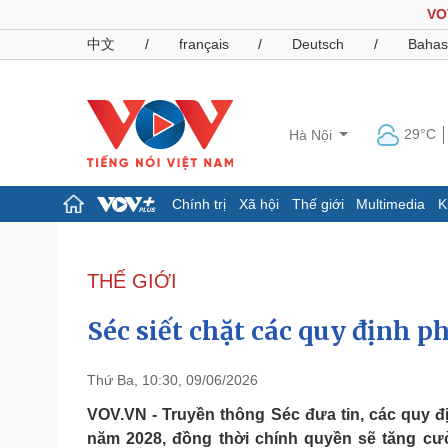
VO
中文
/
français
/
Deutsch
/
Bahas
29°C
Hà Nội
Chính trị
Xã hội
Thế giới
Multimedia
K
Chính trị
Xã hội
Đảng
Tin 24h
THẾ GIỚI
Tổ chức nhân sự
Dự báo thời tiết
Quốc hội
Giáo dục
Séc siết chặt các quy định p
Nhận diện sự thật
Dấu ấn VOV
Việc làm
Biển đảo
Thứ Ba, 10:30, 09/06/2026
Pháp luật
Quân sự - Quốc phòng
VOV.VN - Truyền thông Séc đưa tin, các quy đ
năm 2028, đồng thời chính quyền sẽ tăng c
Vụ án
Vũ khí