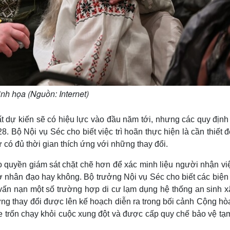
nh họa (Nguồn: Internet)
 dự kiến ​​sẽ có hiệu lực vào đầu năm tới, nhưng các quy địn
. Bộ Nội vụ Séc cho biết việc trì hoãn thực hiện là cần thiết 
 có đủ thời gian thích ứng với những thay đổi.
o quyền giám sát chặt chẽ hơn để xác minh liệu người nhận việ
rợ nhân đạo hay không. Bộ trưởng Nội vụ Séc cho biết các biệ
vấn nạn một số trường hợp di cư lạm dụng hệ thống an sinh xã
ững thay đổi được lên kế hoạch diễn ra trong bối cảnh Cộng hò
 trốn chạy khỏi cuộc xung đột và được cấp quy chế bảo vệ tạm