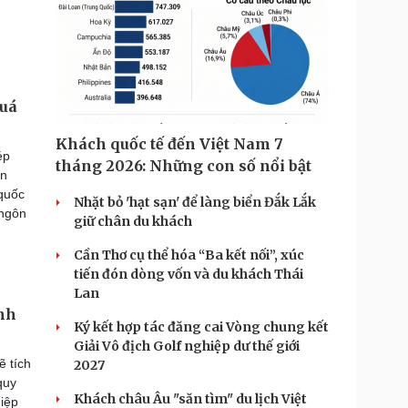
quá
Khách quốc tế đến Việt Nam 7
ép
tháng 2026: Những con số nổi bật
ến
 quốc
Nhặt bỏ 'hạt sạn' để làng biển Đắk Lắk
 ngôn
giữ chân du khách
Cần Thơ cụ thể hóa “Ba kết nối”, xúc
tiến đón dòng vốn và du khách Thái
Lan
ành
Ký kết hợp tác đăng cai Vòng chung kết
Giải Vô địch Golf nghiệp dư thế giới
ẽ tích
2027
quy
Khách châu Âu "săn tìm" du lịch Việt
iệp