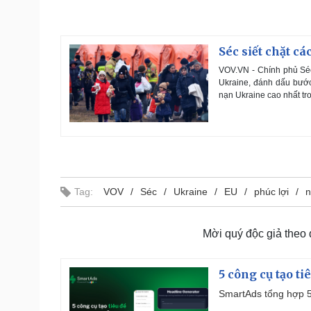
Séc siết chặt cá
VOV.VN - Chính phủ Séc 
Ukraine, đánh dấu bước
nạn Ukraine cao nhất tr
Tag:
VOV
Séc
Ukraine
EU
phúc lợi
n
Mời quý độc giả theo
5 công cụ tạo t
SmartAds tổng hợp 5 