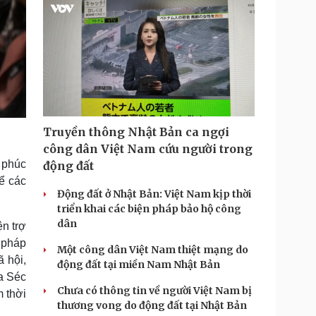
Truyền thông Nhật Bản ca ngợi
công dân Việt Nam cứu người trong
h phúc
động đất
để các
Động đất ở Nhật Bản: Việt Nam kịp thời
triển khai các biện pháp bảo hộ công
dân
n trợ
n pháp
Một công dân Việt Nam thiệt mạng do
 hội,
động đất tại miền Nam Nhật Bản
a Séc
Chưa có thông tin về người Việt Nam bị
 thời
thương vong do động đất tại Nhật Bản