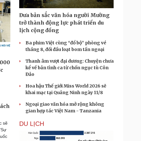
Đưa bản sắc văn hóa người Mường
trở thành động lực phát triển du
lịch cộng đồng
Ba phim Việt cùng “đổ bộ” phòng vé
tháng 8, đối đầu loạt bom tấn ngoại
Thanh âm vượt đại dương: Chuyện chưa
kể về bản tình ca từ chốn ngục tù Côn
Đảo
Hoa hậu Thế giới Miss World 2026 sẽ
khai mạc tại Quảng Ninh ngày 11/8
Ngoại giao văn hóa mở rộng không
sách
gian hợp tác Việt Nam - Tanzania
DU LỊCH
c sẽ
“Sự
quốc