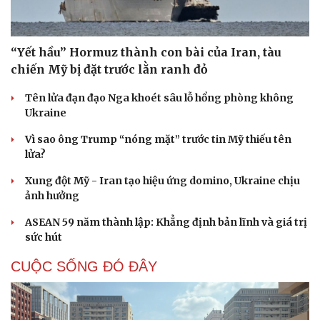
“Yết hầu” Hormuz thành con bài của Iran, tàu
chiến Mỹ bị đặt trước lằn ranh đỏ
Tên lửa đạn đạo Nga khoét sâu lỗ hổng phòng không
Ukraine
Vì sao ông Trump “nóng mặt” trước tin Mỹ thiếu tên
lửa?
Xung đột Mỹ - Iran tạo hiệu ứng domino, Ukraine chịu
ảnh hưởng
ASEAN 59 năm thành lập: Khẳng định bản lĩnh và giá trị
sức hút
CUỘC SỐNG ĐÓ ĐÂY