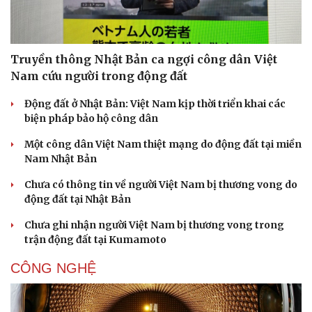
Truyền thông Nhật Bản ca ngợi công dân Việt
Nam cứu người trong động đất
Động đất ở Nhật Bản: Việt Nam kịp thời triển khai các
Sức khỏe
Đời sống
biện pháp bảo hộ công dân
Dinh dưỡng - món ngon
Nhà đẹp
Cây thuốc
Blog
Một công dân Việt Nam thiệt mạng do động đất tại miền
Sản phụ khoa
Tình yêu - Gia đình
Nam Nhật Bản
Nhi khoa
Nam khoa
Chưa có thông tin về người Việt Nam bị thương vong do
Làm đẹp - giảm cân
động đất tại Nhật Bản
Phòng mạch online
Chưa ghi nhận người Việt Nam bị thương vong trong
Ăn sạch sống khỏe
trận động đất tại Kumamoto
CÔNG NGHỆ