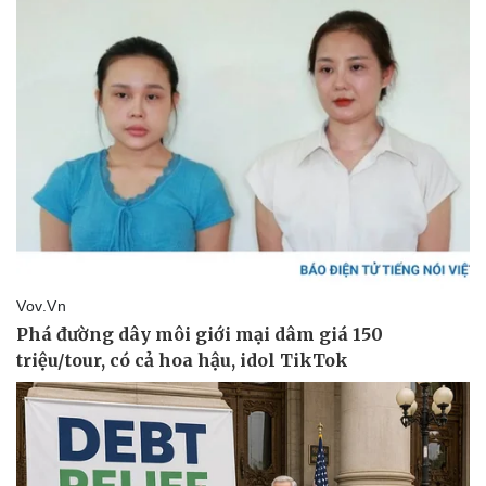
Vụ án
Vũ khí
Tin nóng
Việt Nam
Tư vấn luật
Phân tích