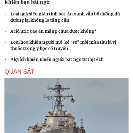
khiến bạn bất ngờ
Loại quả siêu giàu tinh bột, ăn xanh vẫn bổ dưỡng đủ
đường lại không lo tăng cân
Acid uric cao ăn măng chua được không?
Loài hoa khiến người mê, kẻ “sợ” mỗi mùa thu là vị
thuốc trong y học cổ truyền
9 lợi ích khiến nhiều người bất ngờ từ thịt ếch
QUAN SÁT
Cải chính