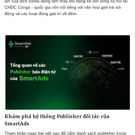
lan của dịch Ebola đang làm thay đổi đáng kể đời sống xã hội tại
CHDC Congo - quốc gia vốn nổi tiếng với văn hóa giới trẻ sôi
động và các hoạt động giải trí về đêm.
Doanh nghiệp
Công nghệ
Thông tin doanh nghiệp
Sành điệu
Doanh nghiệp 24h
Tin Công nghệ
Doanh nhân
Trải nghiệm
Vì cộng đồng
Chuyển đổi số
Khám phá hệ thống Publisher đối tác của
SmartAds
Tham khảo ngay bài viết sau để nắm danh sách publisher trong