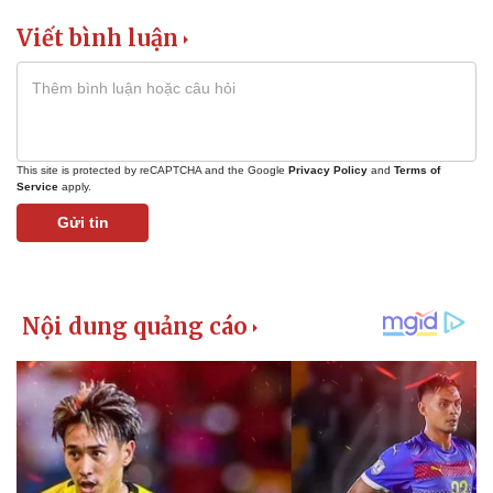
Viết bình luận
This site is protected by reCAPTCHA and the Google
Privacy Policy
and
Terms of
Service
apply.
Gửi tin
Kinh tế
Thị trường
Bất động sản
Giá vàng
Khởi nghiệp
Tiêu dùng
Tỷ giá
Chứng khoán