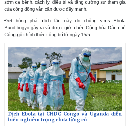
sớm ca bệnh, cách ly, điều trị và tăng cường sự tham gia
của cộng đồng vẫn cần được đẩy mạnh.
Đợt bùng phát dịch lần này do chủng virus Ebola
Bundibugyo gây ra và được giới chức Cộng hòa Dân chủ
Công-gô chính thức công bố từ ngày 15/5.
Thế giới
Multimedia
Quan sát
Video
Cuộc sống đó đây
Ảnh
Hồ sơ
E-Magazine
Infographic
Dịch Ebola tại CHDC Congo và Uganda diễn
biến nghiêm trọng chưa từng có