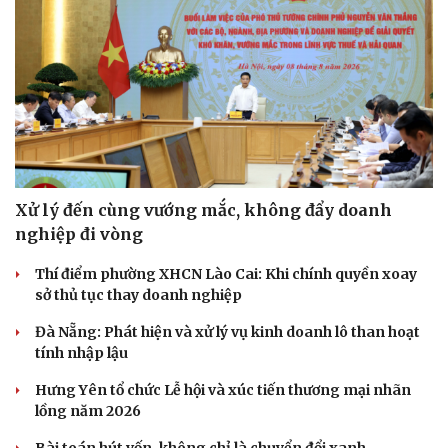
Xử lý đến cùng vướng mắc, không đẩy doanh
nghiệp đi vòng
Thí điểm phường XHCN Lào Cai: Khi chính quyền xoay
sở thủ tục thay doanh nghiệp
Đà Nẵng: Phát hiện và xử lý vụ kinh doanh lô than hoạt
tính nhập lậu
Du lịch
Podcast
Tư vấn
Câu chuyện thời sự
Hưng Yên tổ chức Lễ hội và xúc tiến thương mại nhãn
Săn Tour
Đọc truyện đêm khuya
lồng năm 2026
check-in
Cửa sổ tình yêu
Kể chuyện cho bé