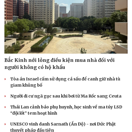
Bắc Kinh nới lỏng điều kiện mua nhà đối với
người không có hộ khẩu
Tòa án Israel cấm sử dụng cá sấu để canh giữ nhà tù
giam khủng bố
Người di cư ngã gục sau khi bơi từ Ma Rốc sang Ceuta
Thái Lan cảnh báo phụ huynh, học sinh về ma túy LSD
“đội lốt” tem hoạt hình
UNESCO vinh danh Sarnath (Ấn Độ) - nơi Đức Phật
thuyết pháp đầu tiên