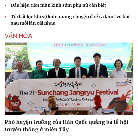
Dấu hiệu tiền mãn kinh sớm phụ nữ cần biết
Tôi bất lực khi vợ luôn mang chuyện ở rể ra làm "vũ khí"
sau mỗi lần cãi nhau
VĂN HÓA
Văn hóa
Giải trí
Sân khấu - Điện ảnh
Nghệ sĩ
Văn học
Thời trang
Âm nhạc
Sao Việt
Di sản
Phó huyện trưởng của Hàn Quốc quảng bá lễ hội
truyền thống ở miền Tây