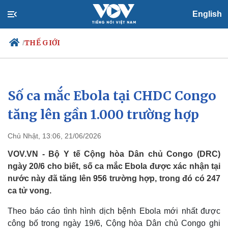
English
THẾ GIỚI
/
Số ca mắc Ebola tại CHDC Congo
Chính trị
Xã hội
Đảng
Tin 24h
tăng lên gần 1.000 trường hợp
Tổ chức nhân sự
Dự báo thời tiết
Quốc hội
Giáo dục
Chủ Nhật, 13:06, 21/06/2026
Nhận diện sự thật
Dấu ấn VOV
Việc làm
VOV.VN - Bộ Y tế Cộng hòa Dân chủ Congo (DRC)
Biển đảo
ngày 20/6 cho biết, số ca mắc Ebola được xác nhận tại
nước này đã tăng lên 956 trường hợp, trong đó có 247
ca tử vong.
Theo báo cáo tình hình dịch bệnh Ebola mới nhất được
công bố trong ngày 19/6, Cộng hòa Dân chủ Congo ghi