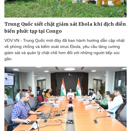
Thể thao
Ô tô - Xe máy
Bóng đá
Ô tô
Lịch thi đấu bóng đá
Xe máy
Trung Quốc siết chặt giám sát Ebola khi dịch diễn
Thế giới thể thao
Tư vấn
biến phức tạp tại Congo
eSports
Hậu trường
VOV.VN - Trung Quốc mới đây đã ban hành hướng dẫn cập nhật
về phòng chống và kiểm soát virus Ebola, yêu cầu tăng cường
giám sát và quản lý chặt chẽ hơn đối với những người tiếp xúc
gần.