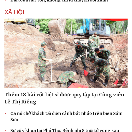
Bài toán hút vốn, không chỉ là chuyển đổi xanh
Hạt giống tâm hồn
XÃ HỘI
Thêm 18 hài cốt liệt sĩ được quy tập tại Công viên
Lê Thị Riêng
Ca nô chở khách tái diễn cảnh bát nháo trên biển Sầm
Sơn
Sự cố y khoa tại Phú Thọ: Bệnh nhi 8 tuổi tử vong sau