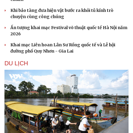
Khi bảo tàng đưa hiện vật bước ra khỏi tủ kính trò
chuyện cùng công chúng
Ấn tượng khai mạc Festival võ thuật quốc tế Hà Nội năm
2026
Khai mạc Liên hoan Lân Sư Rồng quốc tế và Lễ hội
đường phố Quy Nhơn - Gia Lai
DU LỊCH
Văn hóa
Giải trí
Sân khấu - Điện ảnh
Nghệ sĩ
Văn học
Thời trang
Âm nhạc
Sao Việt
Di sản