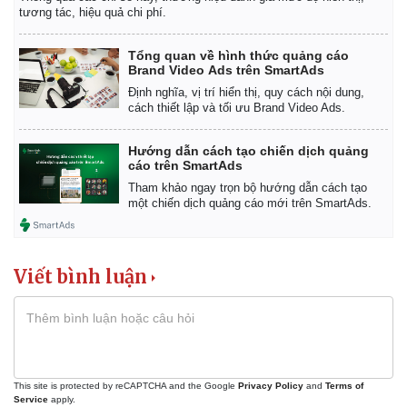
tương tác, hiệu quả chi phí.
Tổng quan về hình thức quảng cáo
Brand Video Ads trên SmartAds
Định nghĩa, vị trí hiển thị, quy cách nội dung,
cách thiết lập và tối ưu Brand Video Ads.
Hướng dẫn cách tạo chiến dịch quảng
cáo trên SmartAds
Tham khảo ngay trọn bộ hướng dẫn cách tạo
một chiến dịch quảng cáo mới trên SmartAds.
Viết bình luận
Kinh tế
Thị trường
Bất động sản
Giá vàng
Khởi nghiệp
Tiêu dùng
Tỷ giá
This site is protected by reCAPTCHA and the Google
Privacy Policy
and
Terms of
Chứng khoán
Service
apply.