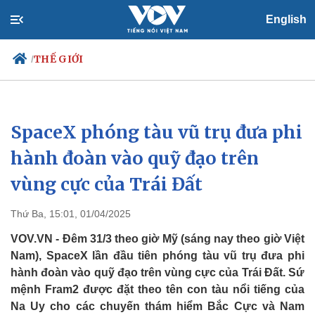
English
THẾ GIỚI
/
SpaceX phóng tàu vũ trụ đưa phi
Chính trị
Xã hội
Đảng
Tin 24h
hành đoàn vào quỹ đạo trên
Tổ chức nhân sự
Dự báo thời tiết
vùng cực của Trái Đất
Quốc hội
Giáo dục
Nhận diện sự thật
Dấu ấn VOV
Việc làm
Thứ Ba, 15:01, 01/04/2025
Biển đảo
VOV.VN - Đêm 31/3 theo giờ Mỹ (sáng nay theo giờ Việt
Nam), SpaceX lần đầu tiên phóng tàu vũ trụ đưa phi
hành đoàn vào quỹ đạo trên vùng cực của Trái Đất. Sứ
mệnh Fram2 được đặt theo tên con tàu nổi tiếng của
Na Uy cho các chuyến thám hiểm Bắc Cực và Nam