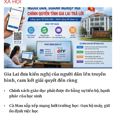
XÃ HỘI
Gia Lai đưa kiến nghị của người dân lên truyền
hình, cam kết giải quyết đến cùng
Chính sách giáo dục phải được đo bằng sự tiến bộ, hạnh
Du lịch
Podcast
phúc của học sinh
Tư vấn
Câu chuyện thời sự
Săn Tour
Đọc truyện đêm khuya
Cà Mau sắp xếp mạng lưới trường học: Gọn bộ máy, giữ
check-in
Cửa sổ tình yêu
ổn định việc học
Kể chuyện cho bé