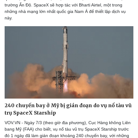
Thể thao
Ô tô - Xe máy
trường Ấn Độ. SpaceX sẽ hợp tác với Bharti Airtel, một trong
những nhà mạng lớn nhất quốc gia Nam Á để thiết lập dịch vụ
Bóng đá
Ô tô
này.
Lịch thi đấu bóng đá
Xe máy
Thế giới thể thao
Tư vấn
eSports
Hậu trường
240 chuyến bay ở Mỹ bị gián đoạn do vụ nổ tàu vũ
trụ SpaceX Starship
VOV.VN - Ngày 7/3 (theo giờ địa phương), Cục Hàng không Liên
bang Mỹ (FAA) cho biết, vụ nổ tàu vũ trụ SpaceX Starship trước
đó 1 ngày đã làm gián đoạn khoảng 240 chuyến bay, với những