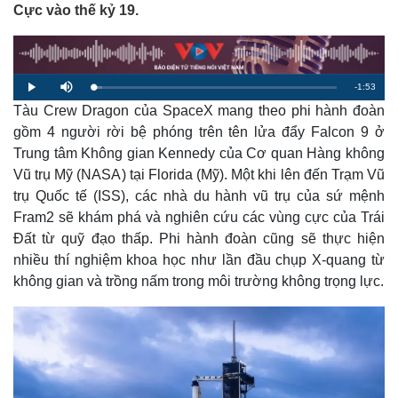
Cực vào thế kỷ 19.
R
-
1:53
L
P
M
o
l
u
a
Tàu Crew Dragon của SpaceX mang theo phi hành đoàn
a
t
e
d
y
e
e
gồm 4 người rời bệ phóng trên tên lửa đẩy Falcon 9 ở
d
m
:
Trung tâm Không gian Kennedy của Cơ quan Hàng không
3
.
a
6
Vũ trụ Mỹ (NASA) tại Florida (Mỹ). Một khi lên đến Trạm Vũ
0
%
trụ Quốc tế (ISS), các nhà du hành vũ trụ của sứ mệnh
i
Fram2 sẽ khám phá và nghiên cứu các vùng cực của Trái
n
Đất từ quỹ đạo thấp. Phi hành đoàn cũng sẽ thực hiện
i
nhiều thí nghiệm khoa học như lần đầu chụp X-quang từ
n
không gian và trồng nấm trong môi trường không trọng lực.
g
T
i
m