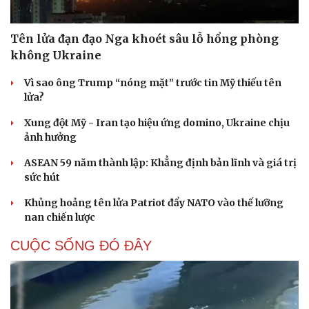
Tên lửa đạn đạo Nga khoét sâu lỗ hổng phòng
không Ukraine
Vì sao ông Trump “nóng mặt” trước tin Mỹ thiếu tên
lửa?
Xung đột Mỹ - Iran tạo hiệu ứng domino, Ukraine chịu
ảnh hưởng
ASEAN 59 năm thành lập: Khẳng định bản lĩnh và giá trị
sức hút
Khủng hoảng tên lửa Patriot đẩy NATO vào thế lưỡng
nan chiến lược
CUỘC SỐNG ĐÓ ĐÂY
Cải chính