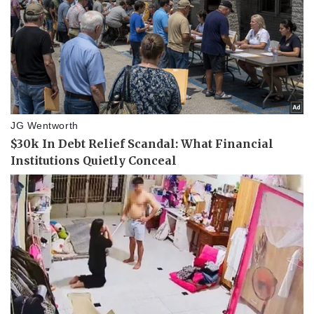
Vụ án
Vũ khí
Tin nóng
Việt Nam
Tư vấn luật
Phân tích