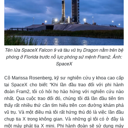
e
Tên lửa SpaceX Falcon 9 và tàu vũ trụ Dragon nằm trên bệ
phóng ở Florida trước nỗ lực phóng sứ mệnh Fram2. Ảnh:
SpaceX
Cô Marissa Rosenberg, kỹ sư nghiên cứu y khoa cao cấp
tại SpaceX cho biết: “Khi lần đầu trao đổi với phi hành
đoàn Fram2, tôi có hỏi họ hào hứng với nghiên cứu nào
nhất. Qua cuộc trao đổi đó, chúng tôi đã lần đầu tiên tìm
thấy rất nhiều thứ cần tìm hiểu trên con đường khám phá
vũ trụ. Và một điều mà tôi rất hứng thú đó là việc lần đầu
chụp tia X trong không gian. Và những gì tôi có ở đây là
một máy phát tia X mini. Phi hành đoàn sẽ sử dụng máy