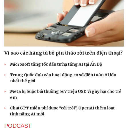
Sức khỏe
Đời sống
Dinh dưỡng - món ngon
Nhà đẹp
Vì sao các hãng từ bỏ pin tháo rời trên điện thoại?
Cây thuốc
Blog
Sản phụ khoa
Tình yêu - Gia đình
Microsoft tăng tốc đầu tư hạ tầng AI tại Ấn Độ
Nhi khoa
Trung Quốc đưa vào hoạt động cơ sở điện toán AI lớn
Nam khoa
nhất thế giới
Làm đẹp - giảm cân
Phòng mạch online
Meta bị buộc bồi thường 567 triệu USD vì gây hại cho trẻ
Ăn sạch sống khỏe
em
ChatGPT miễn phí được “cởi trói”, OpenAI thêm loạt
tính năng AI mới
PODCAST