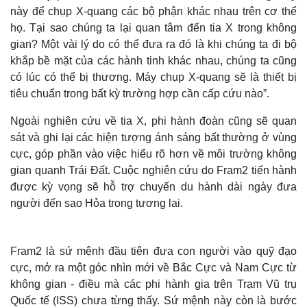
này để chụp X-quang các bộ phận khác nhau trên cơ thể
họ. Tại sao chúng ta lại quan tâm đến tia X trong không
gian? Một vài lý do có thể đưa ra đó là khi chúng ta đi bộ
khắp bề mặt của các hành tinh khác nhau, chúng ta cũng
có lúc có thể bị thương. Máy chụp X-quang sẽ là thiết bị
tiêu chuẩn trong bất kỳ trường hợp cần cấp cứu nào”.
Ngoài nghiên cứu về tia X, phi hành đoàn cũng sẽ quan
sát và ghi lại các hiện tượng ánh sáng bất thường ở vùng
cực, góp phần vào việc hiểu rõ hơn về môi trường không
gian quanh Trái Đất. Cuộc nghiên cứu do Fram2 tiến hành
được kỳ vọng sẽ hỗ trợ chuyến du hành dài ngày đưa
Thế giới
Multimedia
người đến sao Hỏa trong tương lai.
Quan sát
Video
Cuộc sống đó đây
Ảnh
Hồ sơ
E-Magazine
Fram2 là sứ mệnh đầu tiên đưa con người vào quỹ đạo
Infographic
cực, mở ra một góc nhìn mới về Bắc Cực và Nam Cực từ
không gian - điều mà các phi hành gia trên Trạm Vũ trụ
Quốc tế (ISS) chưa từng thấy. Sứ mệnh này còn là bước