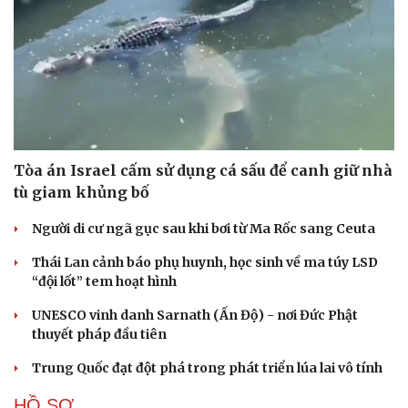
Tòa án Israel cấm sử dụng cá sấu để canh giữ nhà
tù giam khủng bố
Người di cư ngã gục sau khi bơi từ Ma Rốc sang Ceuta
Thái Lan cảnh báo phụ huynh, học sinh về ma túy LSD
“đội lốt” tem hoạt hình
UNESCO vinh danh Sarnath (Ấn Độ) - nơi Đức Phật
thuyết pháp đầu tiên
Trung Quốc đạt đột phá trong phát triển lúa lai vô tính
HỒ SƠ