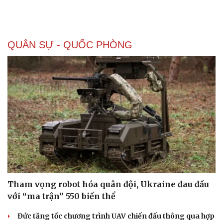
QUÂN SỰ - QUỐC PHÒNG
Doanh nghiệp
Công nghệ
Thông tin doanh nghiệp
Sành điệu
Doanh nghiệp 24h
Tin Công nghệ
Doanh nhân
Trải nghiệm
Vì cộng đồng
Chuyển đổi số
Tham vọng robot hóa quân đội, Ukraine đau đầu
với “ma trận” 550 biến thể
Đức tăng tốc chương trình UAV chiến đấu thông qua hợp