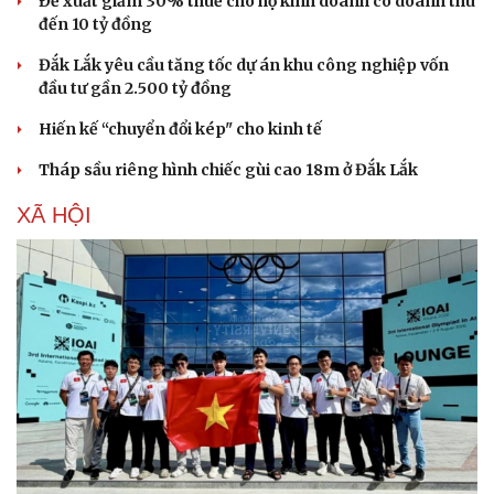
Đề xuất giảm 30% thuế cho hộ kinh doanh có doanh thu
đến 10 tỷ đồng
Đắk Lắk yêu cầu tăng tốc dự án khu công nghiệp vốn
đầu tư gần 2.500 tỷ đồng
Hiến kế “chuyển đổi kép" cho kinh tế
Tháp sầu riêng hình chiếc gùi cao 18m ở Đắk Lắk
XÃ HỘI