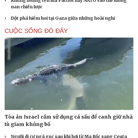
Khủng hoảng tên lửa Patriot đẩy NATO vào thế lưỡng
nan chiến lược
Đột phá hiếm hoi tại Gaza giữa những hoài nghi
CUỘC SỐNG ĐÓ ĐÂY
Tòa án Israel cấm sử dụng cá sấu để canh giữ nhà
tù giam khủng bố
Người di cư ngã gục sau khi bơi từ Ma Rốc sang Ceuta