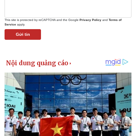
This site is protected by reCAPTCHA and the Google
Privacy Policy
and
Terms of
Service
apply.
Gửi tin