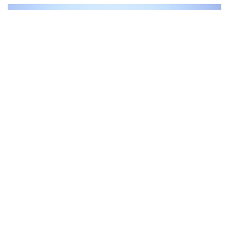
Vì sao ông Trump “nóng mặt” trước tin Mỹ thiếu
tên lửa?
Xung đột Mỹ - Iran tạo hiệu ứng domino, Ukraine chịu
ảnh hưởng
ASEAN 59 năm thành lập: Khẳng định bản lĩnh và giá trị
sức hút
Khủng hoảng tên lửa Patriot đẩy NATO vào thế lưỡng