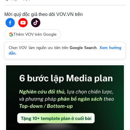
Mời quý độc giả theo dõi VOV.VN trên
Thêm VOV trên Google
Chọn VOV làm nguồn ưu tiên trên
Google Search
.
Xem hướng
dẫn.
Thế giới
Multimedia
Quan sát
Video
Cuộc sống đó đây
Ảnh
Hồ sơ
E-Magazine
Infographic