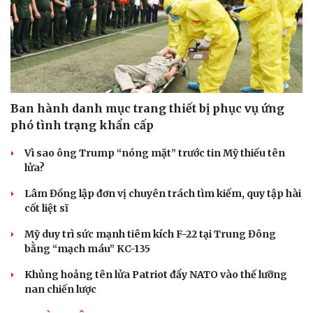
Ban hành danh mục trang thiết bị phục vụ ứng
phó tình trạng khẩn cấp
Vì sao ông Trump “nóng mặt” trước tin Mỹ thiếu tên
lửa?
Lâm Đồng lập đơn vị chuyên trách tìm kiếm, quy tập hài
cốt liệt sĩ
Doanh nghiệp
Công nghệ
Mỹ duy trì sức mạnh tiêm kích F-22 tại Trung Đông
Thông tin doanh nghiệp
Sành điệu
bằng “mạch máu” KC-135
Doanh nghiệp 24h
Tin Công nghệ
Khủng hoảng tên lửa Patriot đẩy NATO vào thế lưỡng
Doanh nhân
Trải nghiệm
nan chiến lược
Vì cộng đồng
Chuyển đổi số