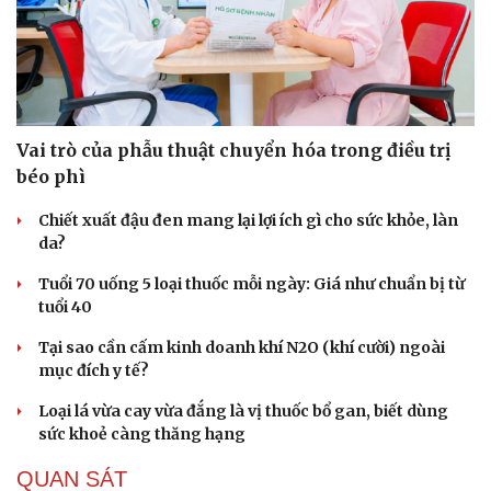
Du lịch
Podcast
Tư vấn
Câu chuyện thời sự
Săn Tour
Đọc truyện đêm khuya
check-in
Cửa sổ tình yêu
Kể chuyện cho bé
Hạt giống tâm hồn
Vai trò của phẫu thuật chuyển hóa trong điều trị
béo phì
Chiết xuất đậu đen mang lại lợi ích gì cho sức khỏe, làn
da?
Tuổi 70 uống 5 loại thuốc mỗi ngày: Giá như chuẩn bị từ
tuổi 40
Tại sao cần cấm kinh doanh khí N2O (khí cười) ngoài
mục đích y tế?
Loại lá vừa cay vừa đắng là vị thuốc bổ gan, biết dùng
sức khoẻ càng thăng hạng
QUAN SÁT