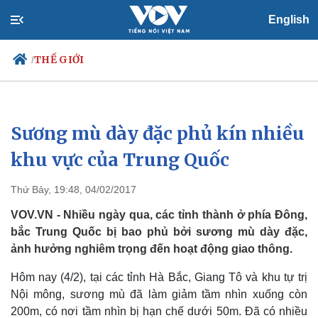
English
THẾ GIỚI
/
Sương mù dày đặc phủ kín nhiều
Chính trị
Xã hội
Đảng
Tin 24h
khu vực của Trung Quốc
Tổ chức nhân sự
Dự báo thời tiết
Quốc hội
Giáo dục
Thứ Bảy, 19:48, 04/02/2017
Nhận diện sự thật
Dấu ấn VOV
Việc làm
VOV.VN - Nhiều ngày qua, các tỉnh thành ở phía Đông,
Biển đảo
bắc Trung Quốc bị bao phủ bởi sương mù dày đặc,
ảnh hưởng nghiêm trọng đến hoạt động giao thông.
Hôm nay (4/2), tại các tỉnh Hà Bắc, Giang Tô và khu tự trị
Nội mông, sương mù đã làm giảm tầm nhìn xuống còn
200m, có nơi tầm nhìn bị hạn chế dưới 50m. Đã có nhiều