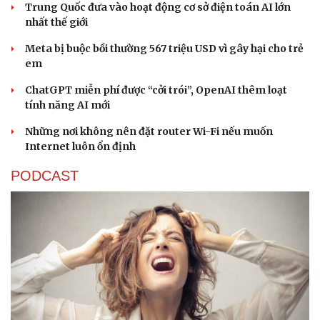
Trung Quốc đưa vào hoạt động cơ sở điện toán AI lớn
nhất thế giới
Meta bị buộc bồi thường 567 triệu USD vì gây hại cho trẻ
em
ChatGPT miễn phí được “cởi trói”, OpenAI thêm loạt
tính năng AI mới
Những nơi không nên đặt router Wi-Fi nếu muốn
Internet luôn ổn định
PODCAST
Sức khỏe
Đời sống
Dinh dưỡng - món ngon
Nhà đẹp
Cây thuốc
Blog
Sản phụ khoa
Tình yêu - Gia đình
Nhi khoa