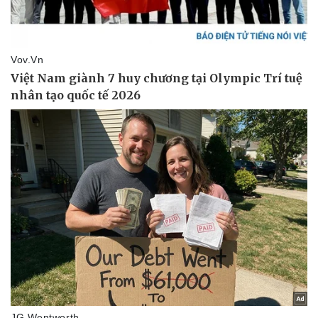
Kinh tế
Thị trường
Bất động sản
Giá vàng
Khởi nghiệp
Tiêu dùng
Tỷ giá
Chứng khoán
Giá cà phê