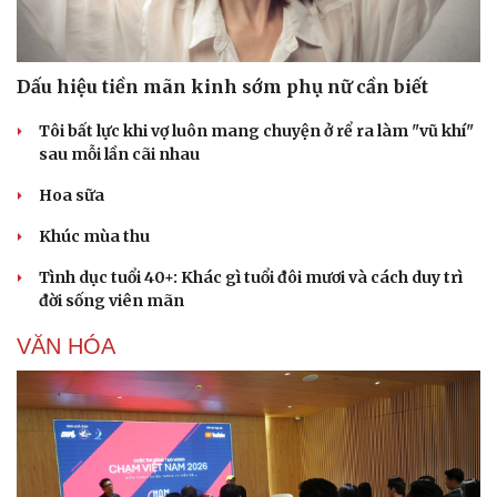
Nam khoa
Làm đẹp - giảm cân
Phòng mạch online
Ăn sạch sống khỏe
Dấu hiệu tiền mãn kinh sớm phụ nữ cần biết
Tôi bất lực khi vợ luôn mang chuyện ở rể ra làm "vũ khí"
sau mỗi lần cãi nhau
Hoa sữa
Khúc mùa thu
Tình dục tuổi 40+: Khác gì tuổi đôi mươi và cách duy trì
đời sống viên mãn
VĂN HÓA