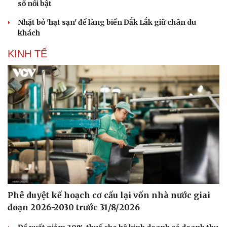
số nổi bật
Sân khấu - Điện ảnh
Nghệ sĩ
Văn học
Thời trang
Nhặt bỏ 'hạt sạn' để làng biển Đắk Lắk giữ chân du
Âm nhạc
Sao Việt
khách
Di sản
KINH TẾ
Phê duyệt kế hoạch cơ cấu lại vốn nhà nước giai
đoạn 2026-2030 trước 31/8/2026