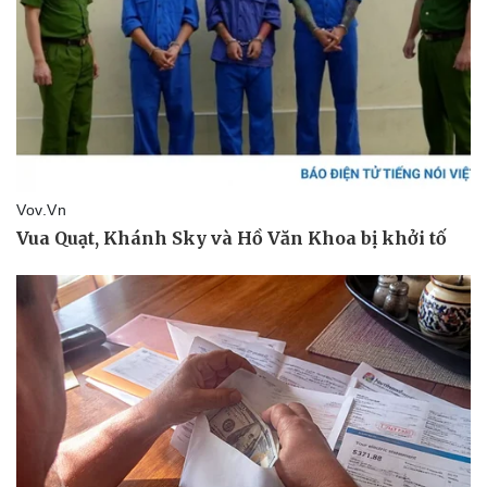
Pháp luật
Quân sự - Quốc phòng
Vụ án
Vũ khí
Tin nóng
Việt Nam
Tư vấn luật
Phân tích