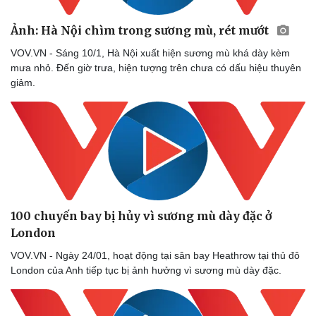
Ảnh: Hà Nội chìm trong sương mù, rét mướt
VOV.VN - Sáng 10/1, Hà Nội xuất hiện sương mù khá dày kèm
mưa nhỏ. Đến giờ trưa, hiện tượng trên chưa có dấu hiệu thuyên
giảm.
Thể thao
Ô tô - Xe máy
100 chuyến bay bị hủy vì sương mù dày đặc ở
Bóng đá
Ô tô
London
Lịch thi đấu bóng đá
Xe máy
Thế giới thể thao
Tư vấn
VOV.VN - Ngày 24/01, hoạt động tại sân bay Heathrow tại thủ đô
eSports
London của Anh tiếp tục bị ảnh hưởng vì sương mù dày đặc.
Hậu trường