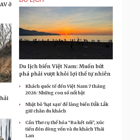
UAV ở
Du lịch biển Việt Nam: Muốn bứt
phá phải vượt khỏi lợi thế tự nhiên
Khách quốc tế đến Việt Nam 7 tháng
2026: Những con số nổi bật
phải
Nhặt bỏ 'hạt sạn' để làng biển Đắk Lắk
giữ chân du khách
Cần Thơ cụ thể hóa “Ba kết nối”, xúc
tiến đón dòng vốn và du khách Thái
Lan