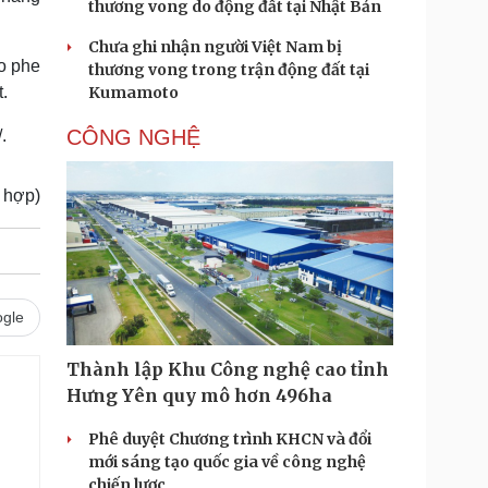
thương vong do động đất tại Nhật Bản
Chưa ghi nhận người Việt Nam bị
ho phe
thương vong trong trận động đất tại
.
Kumamoto
CÔNG NGHỆ
.
 hợp)
gle
Thành lập Khu Công nghệ cao tỉnh
Hưng Yên quy mô hơn 496ha
Phê duyệt Chương trình KHCN và đổi
mới sáng tạo quốc gia về công nghệ
chiến lược