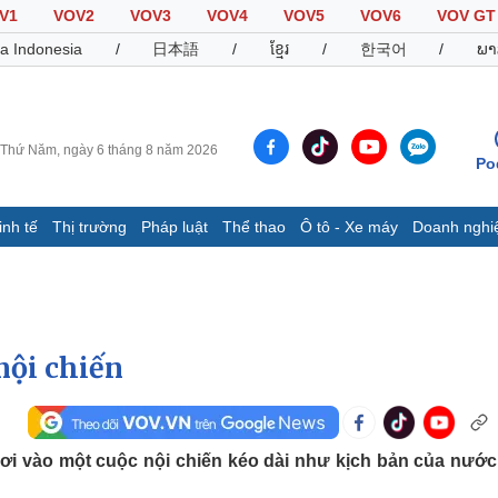
V1
VOV2
VOV3
VOV4
VOV5
VOV6
VOV GT
a Indonesia
/
日本語
/
ខ្មែរ
/
한국어
/
ພາ
Thứ Năm, ngày 6 tháng 8 năm 2026
Po
inh tế
Thị trường
Pháp luật
Thể thao
Ô tô - Xe máy
Doanh nghi
Thế giới
Multimedia
K
Quan sát
Video
B
Cuộc sống đó đây
Ảnh
K
Hồ sơ
E-Magazine
nội chiến
Infographic
Thể thao
Ô tô - Xe máy
D
ơi vào một cuộc nội chiến kéo dài như kịch bản của nước
Bóng đá
Ô tô
T