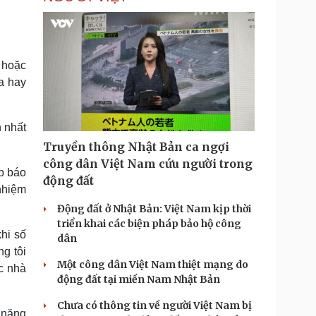
 hoặc
a hay
 nhất
Truyền thông Nhật Bản ca ngợi
công dân Việt Nam cứu người trong
ọp báo
động đất
nhiệm
Động đất ở Nhật Bản: Việt Nam kịp thời
triển khai các biện pháp bảo hộ công
hi số
dân
g tôi
Một công dân Việt Nam thiệt mạng do
c nhà
động đất tại miền Nam Nhật Bản
Chưa có thông tin về người Việt Nam bị
 năng