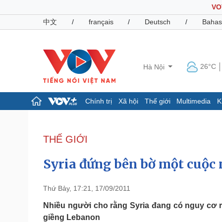
VO
中文
/
français
/
Deutsch
/
Bahas
26°C
Hà Nội
Chính trị
Xã hội
Thế giới
Multimedia
K
Chính trị
Xã hội
Đảng
Tin 24h
THẾ GIỚI
Tổ chức nhân sự
Dự báo thời tiết
Quốc hội
Giáo dục
Syria đứng bên bờ một cuộc 
Nhận diện sự thật
Dấu ấn VOV
Việc làm
Biển đảo
Thứ Bảy, 17:21, 17/09/2011
Pháp luật
Quân sự - Quốc phòng
Nhiều người cho rằng Syria đang có nguy cơ r
giềng Lebanon
Vụ án
Vũ khí