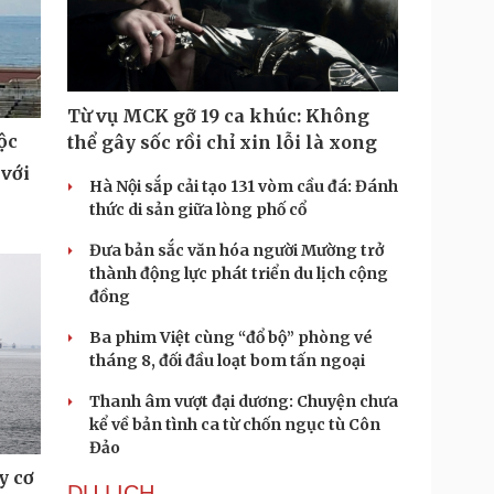
Từ vụ MCK gỡ 19 ca khúc: Không
ộc
thể gây sốc rồi chỉ xin lỗi là xong
 với
Hà Nội sắp cải tạo 131 vòm cầu đá: Đánh
thức di sản giữa lòng phố cổ
Đưa bản sắc văn hóa người Mường trở
thành động lực phát triển du lịch cộng
đồng
Ba phim Việt cùng “đổ bộ” phòng vé
tháng 8, đối đầu loạt bom tấn ngoại
Thanh âm vượt đại dương: Chuyện chưa
kể về bản tình ca từ chốn ngục tù Côn
Đảo
y cơ
DU LỊCH