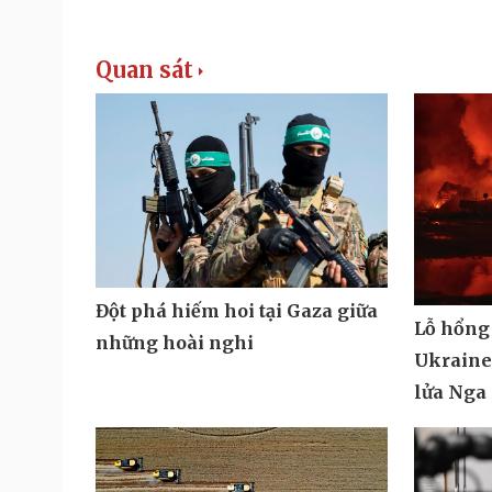
Quan sát
Đột phá hiếm hoi tại Gaza giữa
Lỗ hổng
những hoài nghi
Ukraine 
lửa Nga