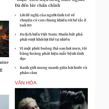
Đã đến lúc chấn chỉnh
Lời đề nghị của người tình trẻ về
chuyện có con chung khiến tôi bế tắc ở
tuổi 80
Du lịch biển Việt Nam: Muốn bứt phá
phải vượt khỏi lợi thế tự nhiên
Vì một phút buông thả sau hơi men, tôi
bàng hoàng phát hiện mắc bệnh tình
dục
aine
Ranh giới mong manh giữa hài hước và
ng
phản cảm
u
VĂN HÓA