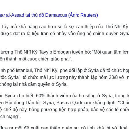
r al-Assad tại thủ đô Damascus (Ảnh: Reuters)
 Tây, mà khả năng cao hơn sẽ là sự can thiệp của Thổ Nhĩ Kỳ
được đặt ra là liệu Iran có nhảy vào ủng hộ chính quyền Syri
 tướng Thổ Nhĩ Kỳ Tayyip Erdogan tuyên bố: “Mối quan tâm lớn
iến thành một cuộc chiến giáo phái”.
hành phố Istanbul, Thổ Nhĩ Kỳ, phe đối lập ở Syria đã tổ chức h
tộc Syria", tổ chức mà lực lượng này thành lập hôm 23/8 với 
chống lại nhà cầm quyền ở Syria.
 Syria cho biết, 60% thành viên của họ sống ở Syria, trong k
iên Hội đồng Dân tộc Syria, Basma Qadmani khẳng định: “Chún
 bệ chế độ này, bằng phương tiện hợp pháp, bảo vệ các tổ chứ
ách mạng".
ưa ra một đề xuất can thiệp quân sự có tính khả thi với khả