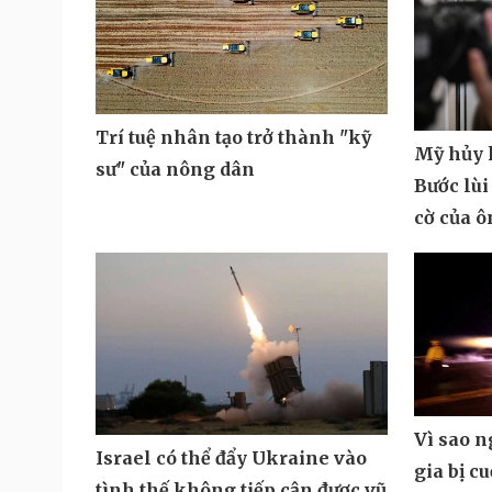
Trí tuệ nhân tạo trở thành "kỹ
Mỹ hủy k
sư" của nông dân
Bước lùi
cờ của 
Vì sao 
Israel có thể đẩy Ukraine vào
gia bị c
tình thế không tiếp cận được vũ