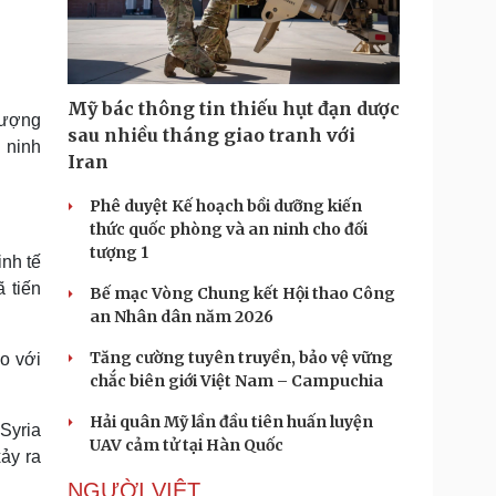
Doanh nghiệp 24h
Tin Công nghệ
Doanh nhân
Trải nghiệm
ì cộng đồng
Chuyển đổi số
Mỹ bác thông tin thiếu hụt đạn dược
 lượng
u lịch
Podcast
sau nhiều tháng giao tranh với
 ninh
Tư vấn
Câu chuyện thời sự
Iran
Săn Tour
Đọc truyện đêm khuya
heck-in
Cửa sổ tình yêu
Phê duyệt Kế hoạch bồi dưỡng kiến
Kể chuyện cho bé
thức quốc phòng và an ninh cho đối
Hạt giống tâm hồn
tượng 1
inh tế
 tiến
Bế mạc Vòng Chung kết Hội thao Công
an Nhân dân năm 2026
Tăng cường tuyên truyền, bảo vệ vững
o với
chắc biên giới Việt Nam – Campuchia
Hải quân Mỹ lần đầu tiên huấn luyện
 Syria
UAV cảm tử tại Hàn Quốc
xảy ra
NGƯỜI VIỆT