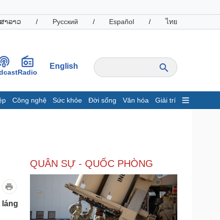
ສາລາວ
/
Русский
/
Español
/
ไทย
English
dcast
Radio
ệp
Công nghệ
Sức khỏe
Đời sống
Văn hóa
Giải trí
inh tế
Thị trường
ất động sản
Giá vàng
hởi nghiệp
Tiêu dùng
Tỷ giá
QUÂN SỰ - QUỐC PHÒNG
Chứng khoán
Giá cà phê
oanh nghiệp
Công nghệ
 láng
hông tin doanh nghiệp
Sành điệu