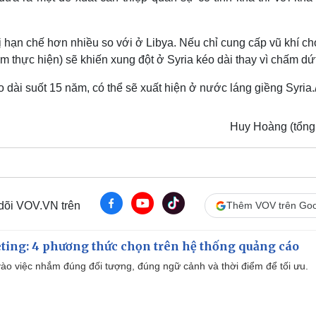
 hạn chế hơn nhiều so với ở Libya. Nếu chỉ cung cấp vũ khí c
hực hiện) sẽ khiến xung đột ở Syria kéo dài thay vì chấm dứt
dài suốt 15 năm, có thể sẽ xuất hiện ở nước láng giềng Syria./
Huy Hoàng (tổng
 dõi VOV.VN trên
Thêm VOV trên Goo
ting: 4 phương thức chọn trên hệ thống quảng cáo
ào việc nhắm đúng đối tượng, đúng ngữ cảnh và thời điểm để tối ưu.