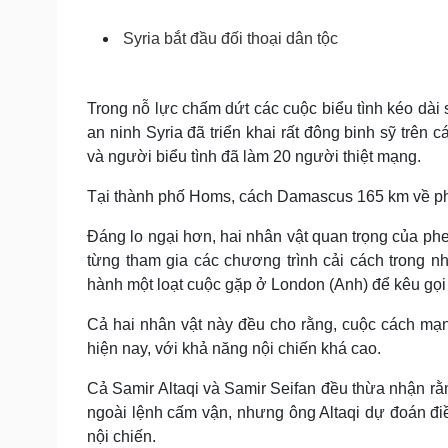
Tin nóng
Việt Nam
Tư vấn luật
Phân tích
Syria bắt đầu đối thoại dân tộc
Trong nỗ lực chấm dứt các cuộc biểu tình kéo dài 
Sức khỏe
Đời sống
an ninh Syria đã triển khai rất đông binh sỹ trê
Dinh dưỡng - món ngon
Nhà đẹp
và người biểu tình đã làm 20 người thiệt mạng.
Cây thuốc
Blog
Sản phụ khoa
Tình yêu - Gia đình
Tại thành phố Homs, cách Damascus 165 km về phí
Nhi khoa
Nam khoa
Đáng lo ngại hơn, hai nhân vật quan trọng của phe 
Làm đẹp - giảm cân
từng tham gia các chương trình cải cách trong 
Phòng mạch online
Ăn sạch sống khỏe
hành một loạt cuộc gặp ở London (Anh) để kêu gọi 
Cải chính
Cả hai nhân vật này đều cho rằng, cuộc cách mạn
hiện nay, với khả năng nội chiến khá cao.
Cả Samir Altaqi và Samir Seifan đều thừa nhận rằn
ngoài lệnh cấm vận, nhưng ông Altaqi dự đoán điều
nội chiến.