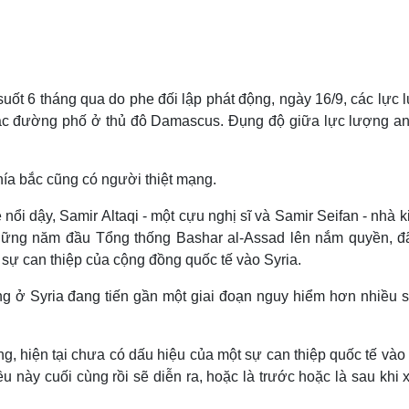
Lịch thi đấu bóng đá
Xe máy
Thế giới thể thao
Tư vấn
eSports
V
Hậu trường
suốt 6 tháng qua do phe đối lập phát động, ngày 16/9, các lực
Văn hóa
Giải trí
D
n các đường phố ở thủ đô Damascus. Đụng độ giữa lực lượng an
Sân khấu - Điện ảnh
Nghệ sĩ
Văn học
Thời trang
Âm nhạc
Sao Việt
c
a bắc cũng có người thiệt mạng.
Di sản
nổi dậy, Samir Altaqi - một cựu nghị sĩ và Samir Seifan - nhà k
những năm đầu Tổng thống Bashar al-Assad lên nắm quyền, đã
sự can thiệp của cộng đồng quốc tế vào Syria.
g ở Syria đang tiến gần một giai đoạn nguy hiểm hơn nhiều s
g, hiện tại chưa có dấu hiệu của một sự can thiệp quốc tế vào
 này cuối cùng rồi sẽ diễn ra, hoặc là trước hoặc là sau khi 