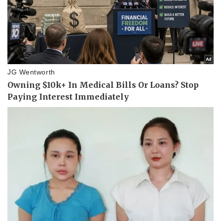
Vụ án
Vũ khí
Tin nóng
Việt Nam
Tư vấn luật
Phân tích