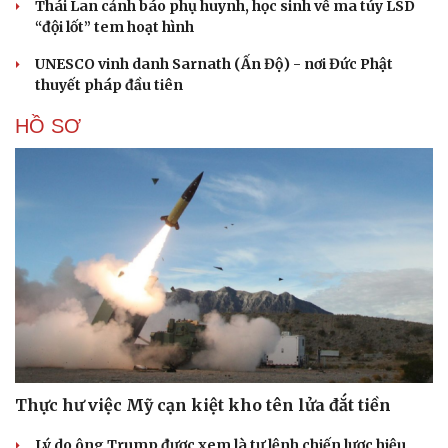
Thái Lan cảnh báo phụ huynh, học sinh về ma túy LSD
“đội lốt” tem hoạt hình
UNESCO vinh danh Sarnath (Ấn Độ) - nơi Đức Phật
thuyết pháp đầu tiên
HỒ SƠ
Thực hư việc Mỹ cạn kiệt kho tên lửa đắt tiền
Lý do ông Trump được xem là tư lệnh chiến lược hiệu