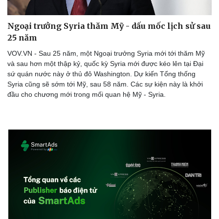
Ngoại trưởng Syria thăm Mỹ - dấu mốc lịch sử sau
25 năm
Doanh nghiệp
Công nghệ
VOV.VN - Sau 25 năm, một Ngoại trưởng Syria mới tới thăm Mỹ
Thông tin doanh nghiệp
Sành điệu
và sau hơn một thập kỷ, quốc kỳ Syria mới được kéo lên tại Đại
Doanh nghiệp 24h
Tin Công nghệ
sứ quán nước này ở thủ đô Washington. Dự kiến Tổng thống
Doanh nhân
Trải nghiệm
Syria cũng sẽ sớm tới Mỹ, sau 58 năm. Các sự kiện này là khởi
Vì cộng đồng
Chuyển đổi số
đầu cho chương mới trong mối quan hệ Mỹ - Syria.