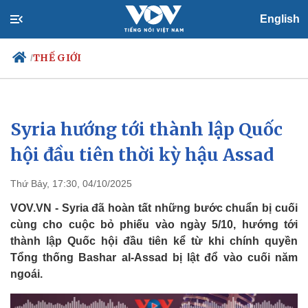
English
THẾ GIỚI
/
Syria hướng tới thành lập Quốc
Chính trị
Xã hội
Đảng
Tin 24h
hội đầu tiên thời kỳ hậu Assad
Tổ chức nhân sự
Dự báo thời tiết
Quốc hội
Giáo dục
Thứ Bảy, 17:30, 04/10/2025
Nhận diện sự thật
Dấu ấn VOV
Việc làm
VOV.VN - Syria đã hoàn tất những bước chuẩn bị cuối
Biển đảo
cùng cho cuộc bỏ phiếu vào ngày 5/10, hướng tới
thành lập Quốc hội đầu tiên kể từ khi chính quyền
Tổng thống Bashar al-Assad bị lật đổ vào cuối năm
ngoái.