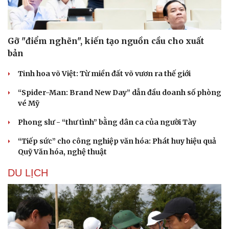
Gỡ "điểm nghẽn", kiến tạo nguồn cầu cho xuất
bản
Tinh hoa võ Việt: Từ miền đất võ vươn ra thế giới
“Spider-Man: Brand New Day” dẫn đầu doanh số phòng
vé Mỹ
Phong slư - “thư tình” bằng dân ca của người Tày
“Tiếp sức” cho công nghiệp văn hóa: Phát huy hiệu quả
Quỹ Văn hóa, nghệ thuật
DU LỊCH