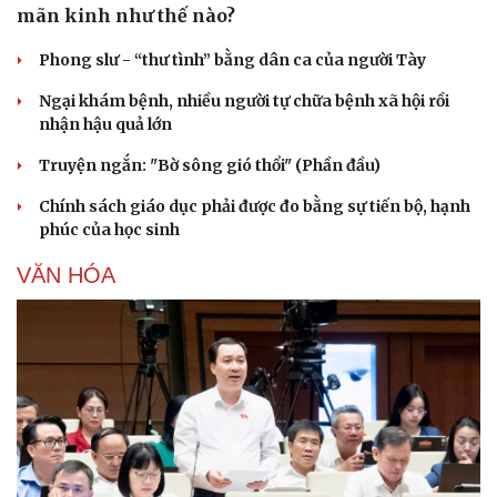
mãn kinh như thế nào?
Phong slư - “thư tình” bằng dân ca của người Tày
Ngại khám bệnh, nhiều người tự chữa bệnh xã hội rồi
nhận hậu quả lớn
Truyện ngắn: "Bờ sông gió thổi" (Phần đầu)
Chính sách giáo dục phải được đo bằng sự tiến bộ, hạnh
phúc của học sinh
VĂN HÓA
Văn hóa
Giải trí
Sân khấu - Điện ảnh
Nghệ sĩ
Văn học
Thời trang
Âm nhạc
Sao Việt
Di sản