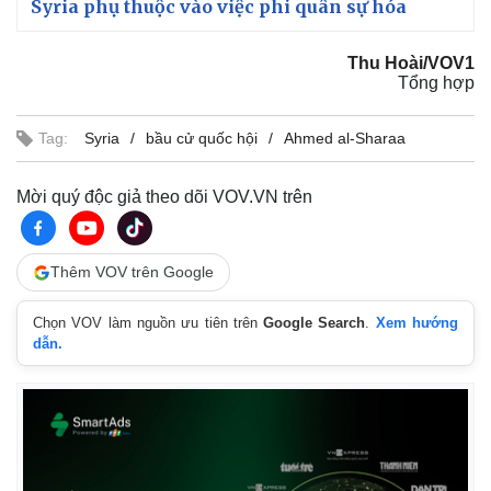
Syria phụ thuộc vào việc phi quân sự hóa
Thu Hoài/VOV1
Tổng hợp
Tag:
Syria
bầu cử quốc hội
Ahmed al-Sharaa
Mời quý độc giả theo dõi VOV.VN trên
Thêm VOV trên Google
Chọn VOV làm nguồn ưu tiên trên
Google Search
.
Xem hướng
dẫn.
Kinh tế
Thị trường
Bất động sản
Giá vàng
Khởi nghiệp
Tiêu dùng
Tỷ giá
Chứng khoán