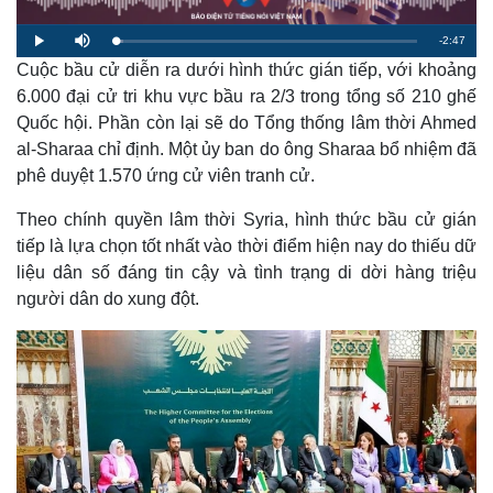
R
-
2:47
L
P
M
o
l
u
a
Cuộc bầu cử diễn ra dưới hình thức gián tiếp, với khoảng
a
t
e
d
y
e
e
6.000 đại cử tri khu vực bầu ra 2/3 trong tổng số 210 ghế
d
m
:
Quốc hội. Phần còn lại sẽ do Tổng thống lâm thời Ahmed
2
.
a
4
al-Sharaa chỉ định. Một ủy ban do ông Sharaa bổ nhiệm đã
4
%
phê duyệt 1.570 ứng cử viên tranh cử.
i
n
Theo chính quyền lâm thời Syria, hình thức bầu cử gián
i
tiếp là lựa chọn tốt nhất vào thời điểm hiện nay do thiếu dữ
liệu dân số đáng tin cậy và tình trạng di dời hàng triệu
n
người dân do xung đột.
g
T
i
m
e