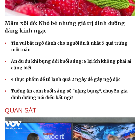
Mâm xôi đỏ: Nhỏ bé nhưng giá trị dinh dưỡng
đáng kinh ngạc
Tin vui bất ngờ dành cho người ăn ít nhất 5 quả trứng
mỗi tuần
Ăn đu đủ khi bụng đói buổi sáng: 8 lợi ích không phải ai
cũng biết
4 thực phẩm để tủ lạnh quá 2 ngày dễ gây ngộ độc
Tưởng ăn cơm buổi sáng sẽ "nặng bụng", chuyên gia
dinh dưỡng nói điều bất ngờ
QUAN SÁT
Cải chính