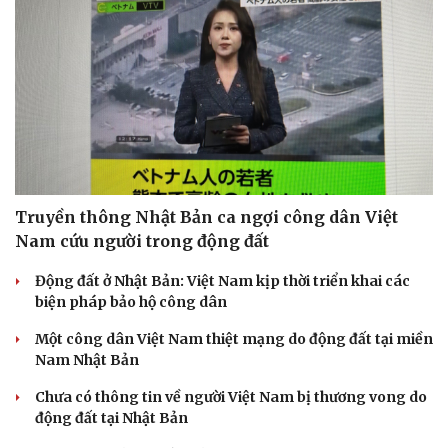
Sức khỏe
Đời sống
Dinh dưỡng - món ngon
Nhà đẹp
Cây thuốc
Blog
Truyền thông Nhật Bản ca ngợi công dân Việt
Sản phụ khoa
Tình yêu - Gia đình
Nam cứu người trong động đất
Nhi khoa
Nam khoa
Động đất ở Nhật Bản: Việt Nam kịp thời triển khai các
Làm đẹp - giảm cân
biện pháp bảo hộ công dân
Phòng mạch online
Ăn sạch sống khỏe
Một công dân Việt Nam thiệt mạng do động đất tại miền
Nam Nhật Bản
Chưa có thông tin về người Việt Nam bị thương vong do
động đất tại Nhật Bản