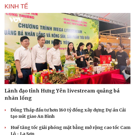
KINH TẾ
Lãnh đạo tỉnh Hưng Yên livestream quảng bá
nhãn lồng
Du lịch
Podcast
Đồng Tháp đầu tư hơn 160 tỷ đồng xây dựng Dự án Cải
Tư vấn
Câu chuyện thời sự
tạo nút giao An Bình
Săn Tour
Đọc truyện đêm khuya
check-in
Cửa sổ tình yêu
Huế tăng tốc giải phóng mặt bằng mở rộng cao tốc Cam
Kể chuyện cho bé
Lộ - La Sơn