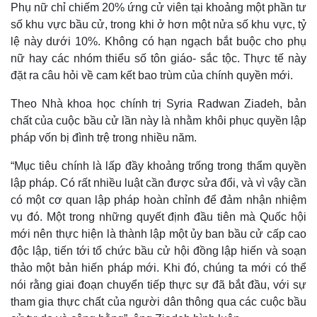
Phụ nữ chỉ chiếm 20% ứng cử viên tại khoảng một phần tư
số khu vực bầu cử, trong khi ở hơn một nửa số khu vực, tỷ
lệ này dưới 10%. Không có hạn ngạch bắt buộc cho phụ
nữ hay các nhóm thiểu số tôn giáo- sắc tộc. Thực tế này
đặt ra câu hỏi về cam kết bao trùm của chính quyền mới.
Theo Nhà khoa học chính trị Syria Radwan Ziadeh, bản
chất của cuộc bầu cử lần này là nhằm khôi phục quyền lập
pháp vốn bị đình trệ trong nhiều năm.
“Mục tiêu chính là lấp đầy khoảng trống trong thẩm quyền
lập pháp. Có rất nhiều luật cần được sửa đổi, và vì vậy cần
có một cơ quan lập pháp hoàn chỉnh để đảm nhận nhiệm
vụ đó. Một trong những quyết định đầu tiên mà Quốc hội
mới nên thực hiện là thành lập một ủy ban bầu cử cấp cao
độc lập, tiến tới tổ chức bầu cử hội đồng lập hiến và soạn
thảo một bản hiến pháp mới. Khi đó, chúng ta mới có thể
nói rằng giai đoạn chuyển tiếp thực sự đã bắt đầu, với sự
tham gia thực chất của người dân thông qua các cuộc bầu