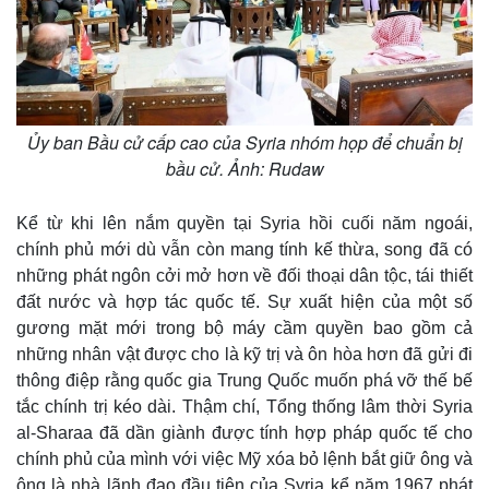
Ủy ban Bầu cử cấp cao của Syria nhóm họp để chuẩn bị
bầu cử. Ảnh: Rudaw
Kể từ khi lên nắm quyền tại Syria hồi cuối năm ngoái,
chính phủ mới dù vẫn còn mang tính kế thừa, song đã có
những phát ngôn cởi mở hơn về đối thoại dân tộc, tái thiết
đất nước và hợp tác quốc tế. Sự xuất hiện của một số
gương mặt mới trong bộ máy cầm quyền bao gồm cả
những nhân vật được cho là kỹ trị và ôn hòa hơn đã gửi đi
thông điệp rằng quốc gia Trung Quốc muốn phá vỡ thế bế
tắc chính trị kéo dài. Thậm chí, Tổng thống lâm thời Syria
al-Sharaa đã dần giành được tính hợp pháp quốc tế cho
chính phủ của mình với việc Mỹ xóa bỏ lệnh bắt giữ ông và
ông là nhà lãnh đạo đầu tiên của Syria kể năm 1967 phát