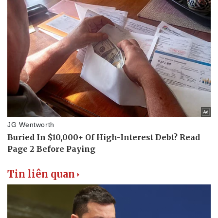
Thể thao
Ô tô - Xe máy
Bóng đá
Ô tô
Lịch thi đấu bóng đá
Xe máy
Thế giới thể thao
Tư vấn
eSports
Hậu trường
Tin liên quan