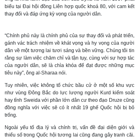
biểu tại Đại hội đồng Liên hợp quốc khoá 80, với cam kết
thay đổi và đáp ứng kỳ vọng của người dân.
“Chính phủ này là chính phủ của sự thay đổi và phát triển,
gánh vác trách nhiệm về khát vọng và hy vọng của người
dân về một tương lai tươi sáng và bền vững. Chúng tôi tin
rằng sự làm việc chăm chỉ và tận tụy, cùng với sự hợp tác
của người dân, sẽ là chìa khóa để đạt được những mục
tiêu này”, ông al-Sharaa nói.
Tuy nhiên, việc không tổ chức bầu cử ở một số khu vực
Thế giới
Multimedia
như vùng Đông Bắc do lực lượng người Kurd kiểm soát
Quan sát
Video
hay tỉnh Sweida với phần lớn dân cư theo đạo Druze cũng
Cuộc sống đó đây
Ảnh
đồng nghĩa với việc sẽ có ít nhất 19 ghế Quốc hội bị bỏ
Hồ sơ
E-Magazine
trống.
Infographic
Ngoài yếu tố địa lý và chính trị, vấn đề đại diện giới và
thiểu số trong Quốc hội tương lai cũng đang gây tranh cãi.