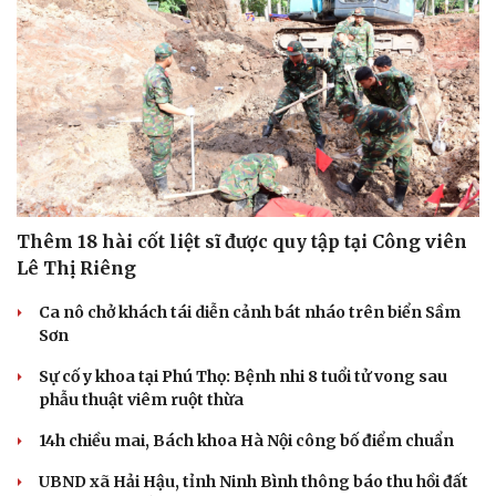
Sức khỏe
Đời sống
Dinh dưỡng - món ngon
Nhà đẹp
Cây thuốc
Blog
Thêm 18 hài cốt liệt sĩ được quy tập tại Công viên
Sản phụ khoa
Tình yêu - Gia đình
Lê Thị Riêng
Nhi khoa
Nam khoa
Ca nô chở khách tái diễn cảnh bát nháo trên biển Sầm
Làm đẹp - giảm cân
Sơn
Phòng mạch online
Ăn sạch sống khỏe
Sự cố y khoa tại Phú Thọ: Bệnh nhi 8 tuổi tử vong sau
phẫu thuật viêm ruột thừa
14h chiều mai, Bách khoa Hà Nội công bố điểm chuẩn
UBND xã Hải Hậu, tỉnh Ninh Bình thông báo thu hồi đất