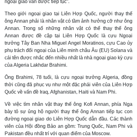
ngoại giao vẫn được tiếp tục”.
Theo giới ngoại giao tại Liên Hợp Quốc, người thay thế
ông Annan phải là nhân vật có tầm ảnh hưởng cỡ như ông
Annan. Trong số những nhân vật có thể thay thế ông
Annan được đề cập tại Liên Hợp Quốc là cựu Ngoại
trưởng Tây Ban Nha Miguel Angel Moratinos, cựu Cao ủy
phụ trách đối ngoại của Liên minh châu Âu (EU) Solana và
cái tên được nhắc đến nhiều nhất là nhà ngoại giao kỳ cựu
của Algeria Lakhdar Brahimi.
Ông Brahimi, 78 tuổi, là cựu ngoại trưởng Algeria, đồng
thời cũng đã phục vụ như một đặc phái viên của Liên Hợp
Quốc về vấn đề Iraq, Afghanistan, Haiti và Nam Phi.
Về việc tìm nhân vật thay thế ông Kofi Annan, phía Nga
bày tỏ sự ủng hộ người thay thế ông Annan tiếp tục con
đường ngoại giao do Liên Hợp Quốc dẫn đầu. Các thành
viên của Hội đồng Bảo an gồm: Trung Quốc, Nam Phi và
Pakistan đều nhất trí với quan điểm của Moscow.