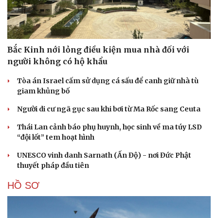
Bắc Kinh nới lỏng điều kiện mua nhà đối với
người không có hộ khẩu
Tòa án Israel cấm sử dụng cá sấu để canh giữ nhà tù
giam khủng bố
Người di cư ngã gục sau khi bơi từ Ma Rốc sang Ceuta
Thái Lan cảnh báo phụ huynh, học sinh về ma túy LSD
“đội lốt” tem hoạt hình
UNESCO vinh danh Sarnath (Ấn Độ) - nơi Đức Phật
thuyết pháp đầu tiên
HỒ SƠ