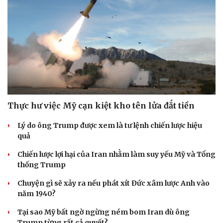
Thực hư việc Mỹ cạn kiệt kho tên lửa đắt tiền
Lý do ông Trump được xem là tư lệnh chiến lược hiệu
quả
Chiến lược lợi hại của Iran nhằm làm suy yếu Mỹ và Tổng
thống Trump
Chuyện gì sẽ xảy ra nếu phát xít Đức xâm lược Anh vào
năm 1940?
Tại sao Mỹ bất ngờ ngừng ném bom Iran dù ông
Trump từng rất cả quyết?