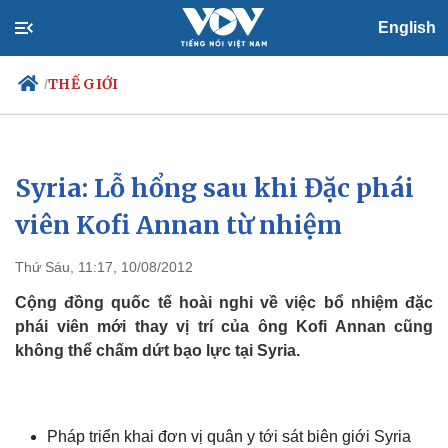
English
THẾ GIỚI
/
Syria: Lỗ hổng sau khi Đặc phái
Chính trị
Xã hội
Đảng
Tin 24h
viên Kofi Annan từ nhiệm
Tổ chức nhân sự
Dự báo thời tiết
Quốc hội
Giáo dục
Thứ Sáu, 11:17, 10/08/2012
Nhận diện sự thật
Dấu ấn VOV
Việc làm
Cộng đồng quốc tế hoài nghi về việc bổ nhiệm đặc
Biển đảo
phái viên mới thay vị trí của ông Kofi Annan cũng
không thể chấm dứt bạo lực tại Syria.
Pháp triển khai đơn vị quân y tới sát biên giới Syria