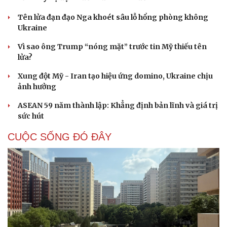
Tên lửa đạn đạo Nga khoét sâu lỗ hổng phòng không
Ukraine
Vì sao ông Trump “nóng mặt” trước tin Mỹ thiếu tên
lửa?
Xung đột Mỹ - Iran tạo hiệu ứng domino, Ukraine chịu
ảnh hưởng
ASEAN 59 năm thành lập: Khẳng định bản lĩnh và giá trị
Văn hóa
Giải trí
sức hút
Sân khấu - Điện ảnh
Nghệ sĩ
CUỘC SỐNG ĐÓ ĐÂY
Văn học
Thời trang
Âm nhạc
Sao Việt
Di sản