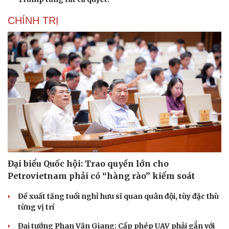
CHÍNH TRỊ
Du lịch
Podcast
Tư vấn
Câu chuyện thời sự
Săn Tour
Đọc truyện đêm khuya
check-in
Cửa sổ tình yêu
Kể chuyện cho bé
Hạt giống tâm hồn
Đại biểu Quốc hội: Trao quyền lớn cho
Petrovietnam phải có “hàng rào” kiểm soát
Đề xuất tăng tuổi nghỉ hưu sĩ quan quân đội, tùy đặc thù
từng vị trí
Đại tướng Phan Văn Giang: Cấp phép UAV phải gắn với