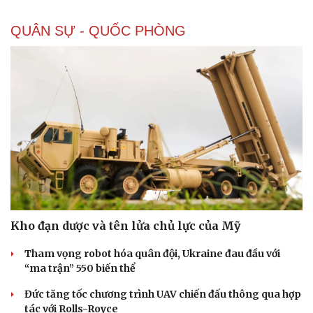
QUÂN SỰ - QUỐC PHÒNG
Pháp luật
Quân sự - Quốc phòng
Vụ án
Vũ khí
Tin nóng
Việt Nam
Tư vấn luật
Phân tích
Kho đạn dược và tên lửa chủ lực của Mỹ
Tham vọng robot hóa quân đội, Ukraine đau đầu với
“ma trận” 550 biến thể
Đức tăng tốc chương trình UAV chiến đấu thông qua hợp
tác với Rolls-Royce