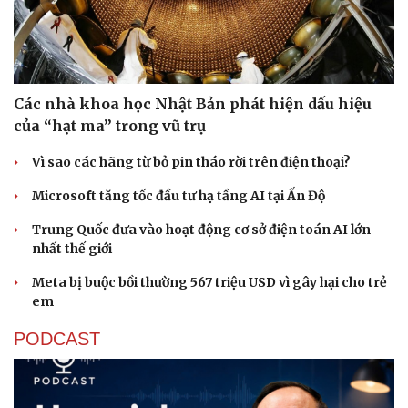
Các nhà khoa học Nhật Bản phát hiện dấu hiệu
của “hạt ma” trong vũ trụ
Thể thao
Ô tô - Xe máy
Vì sao các hãng từ bỏ pin tháo rời trên điện thoại?
Bóng đá
Ô tô
Lịch thi đấu bóng đá
Xe máy
Microsoft tăng tốc đầu tư hạ tầng AI tại Ấn Độ
Thế giới thể thao
Tư vấn
Trung Quốc đưa vào hoạt động cơ sở điện toán AI lớn
eSports
nhất thế giới
Hậu trường
Meta bị buộc bồi thường 567 triệu USD vì gây hại cho trẻ
em
PODCAST