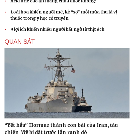
Acid uric cao ăn măng chua được không?
Loài hoa khiến người mê, kẻ “sợ” mỗi mùa thu là vị
thuốc trong y học cổ truyền
9 lợi ích khiến nhiều người bất ngờ từ thịt ếch
QUAN SÁT
“Yết hầu” Hormuz thành con bài của Iran, tàu
chiến Mỹ bị đặt trước lằn ranh đỏ