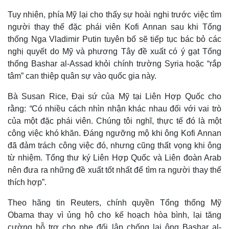
Tuy nhiên, phía Mỹ lại cho thấy sự hoài nghi trước việc tìm
người thay thế đặc phái viên Kofi Annan sau khi Tổng
thống Nga Vladimir Putin tuyên bố sẽ tiếp tục bác bỏ các
nghị quyết do Mỹ và phương Tây đề xuất có ý gạt Tổng
thống Bashar al-Assad khỏi chính trường Syria hoặc “rắp
tâm” can thiệp quân sự vào quốc gia này.
Bà Susan Rice, Đại sứ của Mỹ tại Liên Hợp Quốc cho
rằng:
“
Có nhiều cách nhìn nhận khác nhau đối với vai trò
Thế giới
Multimedia
của một đặc phái viên. Chúng tôi nghĩ, thực tế đó là một
Quan sát
Video
công việc khó khăn. Đáng ngưỡng mộ khi ông Kofi Annan
Cuộc sống đó đây
Ảnh
Hồ sơ
E-Magazine
đã đảm trách công việc đó, nhưng cũng thất vọng khi ông
Infographic
từ nhiệm. Tổng thư ký Liên Hợp Quốc và Liên đoàn Arab
nên đưa ra những đề xuất tốt nhất để tìm ra người thay thế
thích hợp”.
Theo hãng tin Reuters, chính quyền Tổng thống Mỹ
Obama thay vì ủng hộ cho kế hoạch hòa bình, lại tăng
cường hỗ trợ cho phe đối lập chống lại ông Bashar al-