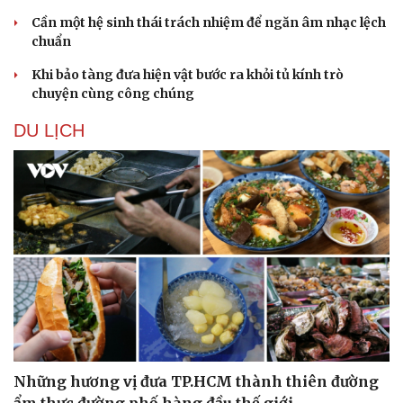
Cần một hệ sinh thái trách nhiệm để ngăn âm nhạc lệch
chuẩn
Khi bảo tàng đưa hiện vật bước ra khỏi tủ kính trò
chuyện cùng công chúng
DU LỊCH
Doanh nghiệp
Công nghệ
Thông tin doanh nghiệp
Sành điệu
Doanh nghiệp 24h
Tin Công nghệ
Doanh nhân
Trải nghiệm
Vì cộng đồng
Chuyển đổi số
Những hương vị đưa TP.HCM thành thiên đường