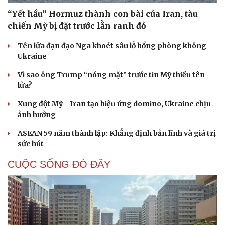
“Yết hầu” Hormuz thành con bài của Iran, tàu
chiến Mỹ bị đặt trước lằn ranh đỏ
Tên lửa đạn đạo Nga khoét sâu lỗ hổng phòng không
Ukraine
Vì sao ông Trump “nóng mặt” trước tin Mỹ thiếu tên
lửa?
Xung đột Mỹ - Iran tạo hiệu ứng domino, Ukraine chịu
ảnh hưởng
ASEAN 59 năm thành lập: Khẳng định bản lĩnh và giá trị
sức hút
CUỘC SỐNG ĐÓ ĐÂY