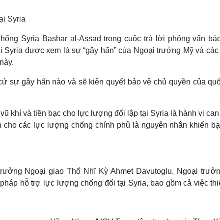
Lịch thi đấu bóng đá
Xe máy
Thế giới thể thao
Tư vấn
ại Syria
eSports
V
Hậu trường
hống Syria Bashar al-Assad trong cuộc trả lời phỏng vấn báo
ại Syria được xem là sự “gây hấn” của Ngoại trưởng Mỹ và các
Văn hóa
Giải trí
D
này.
Sân khấu - Điện ảnh
Nghệ sĩ
Văn học
Thời trang
cứ sự gây hấn nào và sẽ kiên quyết bảo vệ chủ quyền của quố
Âm nhạc
Sao Việt
c
Di sản
 khí và tiền bạc cho lực lượng đối lập tại Syria là hành vi can
h cho các lực lượng chống chính phủ là nguyên nhân khiến bạ
ộ trưởng Ngoại giao Thổ Nhĩ Kỳ Ahmet Davutoglu, Ngoại trưở
́p hỗ trợ lực lượng chống đối tại Syria, bao gồm cả việc thiế