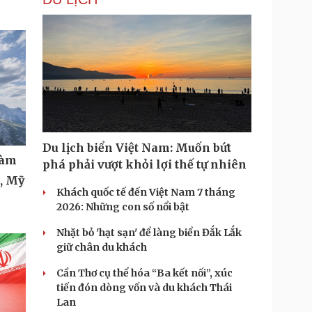
Du lịch biển Việt Nam: Muốn bứt
làm
phá phải vượt khỏi lợi thế tự nhiên
t, Mỹ
Khách quốc tế đến Việt Nam 7 tháng
2026: Những con số nổi bật
Nhặt bỏ 'hạt sạn' để làng biển Đắk Lắk
giữ chân du khách
Cần Thơ cụ thể hóa “Ba kết nối”, xúc
tiến đón dòng vốn và du khách Thái
Lan