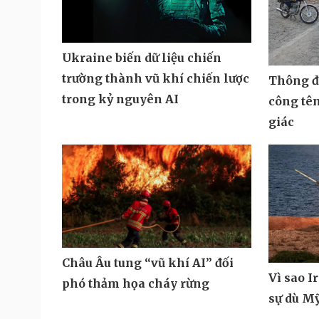
Ukraine biến dữ liệu chiến
trường thành vũ khí chiến lược
Thông đi
trong kỷ nguyên AI
công tê
giác
Châu Âu tung “vũ khí AI” đối
Vì sao I
phó thảm họa cháy rừng
sự dù M