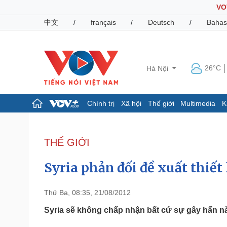
VO
中文
/
français
/
Deutsch
/
Bahas
26°C
Hà Nội
Chính trị
Xã hội
Thế giới
Multimedia
K
Chính trị
Xã hội
Đảng
Tin 24h
THẾ GIỚI
Tổ chức nhân sự
Dự báo thời tiết
Quốc hội
Giáo dục
Syria phản đối đề xuất thiết
Nhận diện sự thật
Dấu ấn VOV
Việc làm
Biển đảo
Thứ Ba, 08:35, 21/08/2012
Pháp luật
Quân sự - Quốc phòng
Syria sẽ không chấp nhận bất cứ sự gây hấn nà
Vụ án
Vũ khí