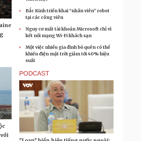
Bắc Kinh triển khai “nhân viên” robot
tại các công viên
aine
Nguy cơ mất tài khoản Microsoft chỉ vì
ng
kết nối mạng Wi-Fi khách sạn
u
Một việc nhiều gia đình bỏ quên có thể
khiến điện mặt trời giảm tới 40% hiệu
suất
PODCAST
ộc
 với
"Loạn" biển hiệu tiếng nước ngoài: