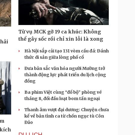
Từ vụ MCK gỡ 19 ca khúc: Không
thể gây sốc rồi chỉ xin lỗi là xong
phải
Hà Nội sắp cải tạo 131 vòm cầu đá: Đánh
thức di sản giữa lòng phố cổ
Đưa bản sắc văn hóa người Mường trở
thành động lực phát triển du lịch cộng
đồng
Ba phim Việt cùng “đổ bộ” phòng vé
tháng 8, đối đầu loạt bom tấn ngoại
Thanh âm vượt đại dương: Chuyện chưa
kể về bản tình ca từ chốn ngục tù Côn
ệm
Đảo
 kích
DU LỊCH