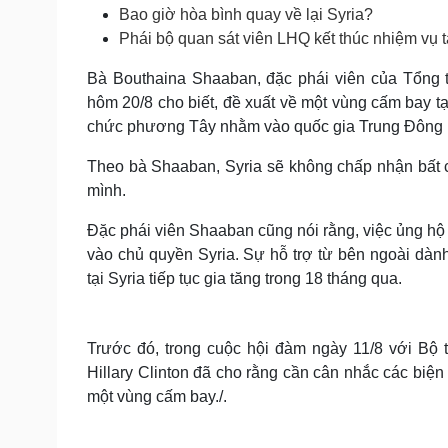
Tin nóng
Việt Nam
Bao giờ hòa bình quay về lại Syria?
Tư vấn luật
Phân tích
Phái bộ quan sát viên LHQ kết thúc nhiệm vụ t
Bà Bouthaina Shaaban, đặc phái viên của Tổng t
hôm 20/8 cho biết, đề xuất về một vùng cấm bay t
Sức khỏe
Đời sống
chức phương Tây nhằm vào quốc gia Trung Đông 
Dinh dưỡng - món ngon
Nhà đẹp
Cây thuốc
Blog
Theo bà Shaaban, Syria sẽ không chấp nhận bất 
Sản phụ khoa
Tình yêu - Gia đình
mình.
Nhi khoa
Nam khoa
Đặc phái viên Shaaban cũng nói rằng, việc ủng hộ vũ
Làm đẹp - giảm cân
vào chủ quyền Syria. Sự hỗ trợ từ bên ngoài dàn
Phòng mạch online
tại Syria tiếp tục gia tăng trong 18 tháng qua.
Ăn sạch sống khỏe
Cải chính
Trước đó, trong cuộc hội đàm ngày 11/8 với B
Hillary Clinton đã cho rằng cần cân nhắc các biện pha
một vùng cấm bay./.