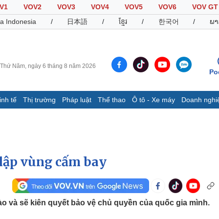
V1
VOV2
VOV3
VOV4
VOV5
VOV6
VOV GT
a Indonesia
/
日本語
/
ខ្មែរ
/
한국어
/
ພາ
Thứ Năm, ngày 6 tháng 8 năm 2026
Po
inh tế
Thị trường
Pháp luật
Thể thao
Ô tô - Xe máy
Doanh nghi
Thế giới
Multimedia
K
Quan sát
Video
B
Cuộc sống đó đây
Ảnh
K
Hồ sơ
E-Magazine
 lập vùng cấm bay
Infographic
Thể thao
Ô tô - Xe máy
D
o và sẽ kiên quyết bảo vệ chủ quyền của quốc gia mình.
Bóng đá
Ô tô
T