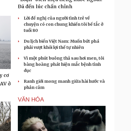
Đã đến lúc chấn chỉnh
Lời đề nghị của người tình trẻ về
chuyện có con chung khiến tôi bế tắc ở
tuổi 80
Du lịch biển Việt Nam: Muốn bứt phá
phải vượt khỏi lợi thế tự nhiên
Vì một phút buông thả sau hơi men, tôi
bàng hoàng phát hiện mắc bệnh tình
dục
y cơ
Ranh giới mong manh giữa hài hước và
UAV ở
phản cảm
VĂN HÓA