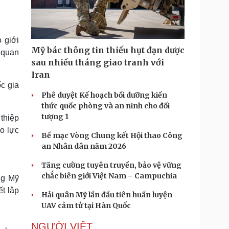
Doanh nghiệp 24h
Tin Công nghệ
Doanh nhân
Trải nghiệm
ì cộng đồng
Chuyển đổi số
 giới
Mỹ bác thông tin thiếu hụt đạn dược
 quan
u lịch
Podcast
sau nhiều tháng giao tranh với
Tư vấn
Câu chuyện thời sự
Iran
Săn Tour
Đọc truyện đêm khuya
c gia
heck-in
Cửa sổ tình yêu
Phê duyệt Kế hoạch bồi dưỡng kiến
Kể chuyện cho bé
thức quốc phòng và an ninh cho đối
Hạt giống tâm hồn
tượng 1
 thiệp
o lực
Bế mạc Vòng Chung kết Hội thao Công
an Nhân dân năm 2026
Tăng cường tuyên truyền, bảo vệ vững
chắc biên giới Việt Nam – Campuchia
ng Mỹ
t lập
Hải quân Mỹ lần đầu tiên huấn luyện
UAV cảm tử tại Hàn Quốc
NGƯỜI VIỆT