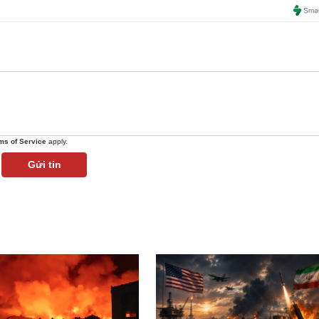
ms of Service
apply.
Gửi tin