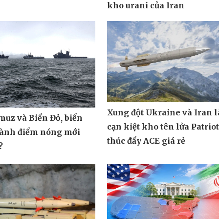
kho urani của Iran
Xung đột Ukraine và Iran 
muz và Biển Đỏ, biển
cạn kiệt kho tên lửa Patrio
hành điểm nóng mới
thúc đẩy ACE giá rẻ
?