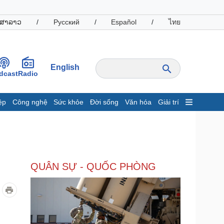
ສາລາວ
/
Русский
/
Español
/
ไทย
English
dcast
Radio
ệp
Công nghệ
Sức khỏe
Đời sống
Văn hóa
Giải trí
inh tế
Thị trường
ất động sản
Giá vàng
hởi nghiệp
Tiêu dùng
Tỷ giá
QUÂN SỰ - QUỐC PHÒNG
Chứng khoán
Giá cà phê
oanh nghiệp
Công nghệ
hông tin doanh nghiệp
Sành điệu