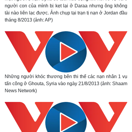
Vụ án
Vũ khí
người con của mình bị kẹt lại ở Daraa nhưng ông không
Tin nóng
Việt Nam
tài nào liên lạc được. Ảnh chụp tại trạn tị nạn ở Jordan đầu
Tư vấn luật
Phân tích
tháng 8/2013 (ảnh: AP)
Những người khóc thương bên thi thể các nạn nhân 1 vụ
tấn công ở Ghouta, Syria vào ngày 21/8/2013 (ảnh: Shaam
News Network)