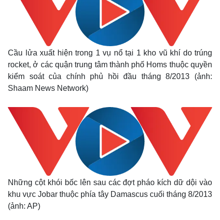
Cầu lửa xuất hiện trong 1 vụ nổ tại 1 kho vũ khí do trúng
rocket, ở các quận trung tâm thành phố Homs thuộc quyền
kiểm soát của chính phủ hồi đầu tháng 8/2013 (ảnh:
Shaam News Network)
Kinh tế
Thị trường
Những cột khói bốc lên sau các đợt pháo kích dữ dội vào
Bất động sản
Giá vàng
Khởi nghiệp
Tiêu dùng
khu vực Jobar thuộc phía tây Damascus cuối tháng 8/2013
Tỷ giá
(ảnh: AP)
Chứng khoán