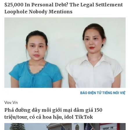
Sức khỏe
Đời sống
Dinh dưỡng - món ngon
Nhà đẹp
Cây thuốc
Blog
Sản phụ khoa
Tình yêu - Gia đình
Nhi khoa
Nam khoa
Làm đẹp - giảm cân
Phòng mạch online
Ăn sạch sống khỏe