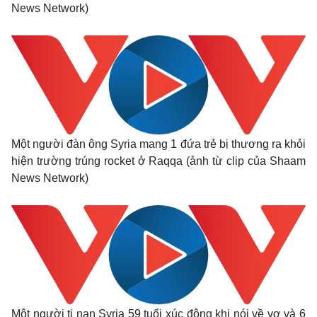
News Network)
Một người đàn ông Syria mang 1 đứa trẻ bị thương ra khỏi
hiện trường trúng rocket ở Raqqa (ảnh từ clip của Shaam
News Network)
Pháp luật
Quân sự - Quốc phòng
Một người tị nạn Syria 59 tuổi xúc động khi nói về vợ và 6