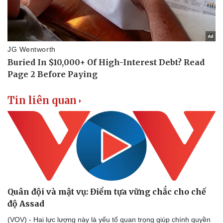
Tin liên quan
Văn hóa
Giải trí
Sân khấu - Điện ảnh
Nghệ sĩ
Văn học
Thời trang
Âm nhạc
Sao Việt
Quân đội và mật vụ: Điểm tựa vững chắc cho chế
Di sản
độ Assad
(VOV) - Hai lực lượng này là yếu tố quan trọng giúp chính quyền