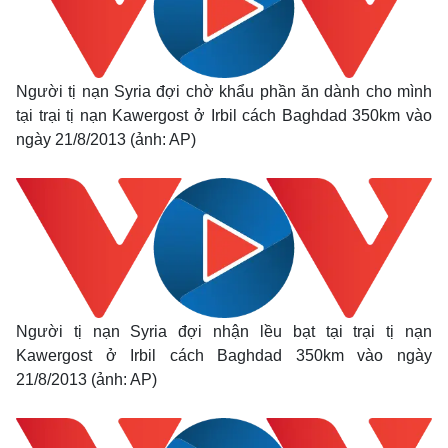
Thể thao
Ô tô - Xe máy
Bóng đá
Ô tô
Lịch thi đấu bóng đá
Xe máy
Thế giới thể thao
Tư vấn
Người tị nạn Syria đợi chờ khẩu phần ăn dành cho mình
eSports
tại trại tị nạn Kawergost ở Irbil cách Baghdad 350km vào
Hậu trường
ngày 21/8/2013 (ảnh: AP)
Người tị nạn Syria đợi nhận lều bạt tại trại tị nạn
Kawergost ở Irbil cách Baghdad 350km vào ngày
21/8/2013 (ảnh: AP)