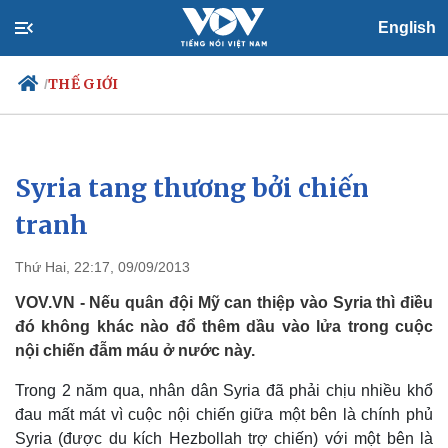
English
THẾ GIỚI
/
Syria tang thương bởi chiến
Chính trị
Xã hội
Đảng
Tin 24h
tranh
Tổ chức nhân sự
Dự báo thời tiết
Quốc hội
Giáo dục
Thứ Hai, 22:17, 09/09/2013
Nhận diện sự thật
Dấu ấn VOV
Việc làm
VOV.VN - Nếu quân đội Mỹ can thiệp vào Syria thì điều
Biển đảo
đó không khác nào đổ thêm dầu vào lửa trong cuộc
nội chiến đẫm máu ở nước này.
Trong 2 năm qua, nhân dân Syria đã phải chịu nhiều khổ
đau mất mát vì cuộc nội chiến giữa một bên là chính phủ
Syria (được du kích Hezbollah trợ chiến) với một bên là