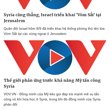
Syria căng thẳng, Israel triển khai 'Vòm Sắt' tại
Jerusalem
Quân đội Israel hôm 8/9 đã triển khai hệ thống phòng thủ tên lửa
Vòm Sắt tại các vùng ngoại ô Jerusalem.
Thế giới phản ứng trước khả năng Mỹ tấn công
Syria
Du lịch
Podcast
Tư vấn
Câu chuyện thời sự
VOV.VN - Đồng minh của Mỹ kêu gọi đáp trả mạnh mẽ vụ tấn
Săn Tour
Đọc truyện đêm khuya
công vũ khí hóa học ở Syria, trong khi đó đồng minh của Syria
check-in
Cửa sổ tình yêu
phản đối
Kể chuyện cho bé