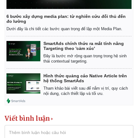
6 bước xây dựng media plan: từ nghiên cứu đối thủ đến
đo lường
Dưới đây là chi tiết các bước quan trọng để lập một Media Plan.
Doanh nghiệp
Công nghệ
Thông tin doanh nghiệp
Sành điệu
SmartAds chính thức ra mắt tính năng
Doanh nghiệp 24h
Tin Công nghệ
Targeting theo 'cảm xúc'
Doanh nhân
Trải nghiệm
Đây là bước mở rộng quan trọng trong hệ sinh
Vì cộng đồng
Chuyển đổi số
thái contextual targeting.
Hình thức quảng cáo Native Article trên
hệ thống SmartAds
Tham khảo bài viết sau để nắm vị trí, quy cách
nội dung, cách thiết lập và tối ưu.
Viết bình luận