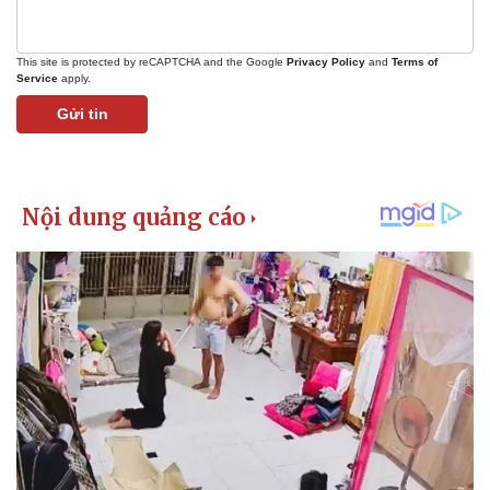
This site is protected by reCAPTCHA and the Google
Privacy Policy
and
Terms of
Service
apply.
Gửi tin