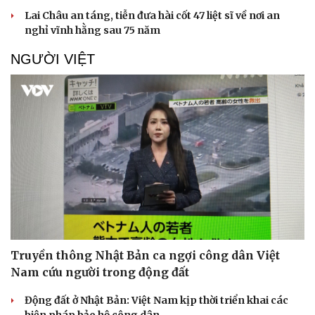
Lai Châu an táng, tiễn đưa hài cốt 47 liệt sĩ về nơi an
nghỉ vĩnh hằng sau 75 năm
NGƯỜI VIỆT
Doanh nghiệp
Công nghệ
Thông tin doanh nghiệp
Sành điệu
Doanh nghiệp 24h
Tin Công nghệ
Doanh nhân
Trải nghiệm
Vì cộng đồng
Chuyển đổi số
Truyền thông Nhật Bản ca ngợi công dân Việt
Nam cứu người trong động đất
Động đất ở Nhật Bản: Việt Nam kịp thời triển khai các