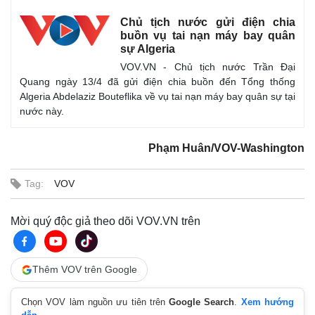
Chủ tịch nước gửi điện chia
buồn vụ tai nạn máy bay quân
sự Algeria
VOV.VN - Chủ tịch nước Trần Đại
Quang ngày 13/4 đã gửi điện chia buồn đến Tổng thống
Algeria Abdelaziz Bouteflika về vụ tai nạn máy bay quân sự tại
nước này.
Phạm Huân/VOV-Washington
Tag:
VOV
Thế giới
Multimedia
Mời quý độc giả theo dõi VOV.VN trên
Quan sát
Video
Cuộc sống đó đây
Ảnh
Hồ sơ
E-Magazine
Infographic
Thêm VOV trên Google
Chọn VOV làm nguồn ưu tiên trên
Google Search
.
Xem hướng