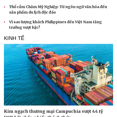
Thổ cẩm Chăm Mỹ Nghiệp: Từ ngôn ngữ văn hóa đến
sản phẩm du lịch độc đáo
Vì sao lượng khách Philippines đến Việt Nam tăng
trưởng vượt bậc?
KINH TẾ
Văn hóa
Giải trí
Sân khấu - Điện ảnh
Nghệ sĩ
Văn học
Thời trang
Âm nhạc
Sao Việt
Di sản
Kim ngạch thương mại Campuchia vượt 44 tỷ