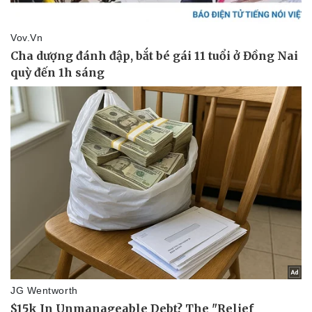
Vụ án
Vũ khí
Tin nóng
Việt Nam
Tư vấn luật
Phân tích