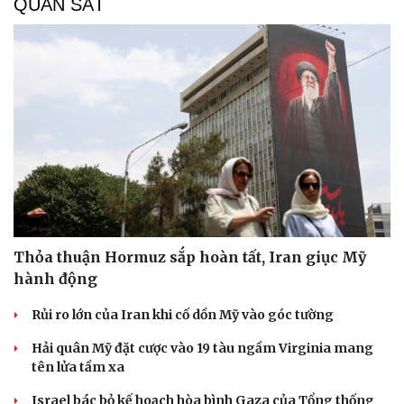
QUAN SÁT
Thỏa thuận Hormuz sắp hoàn tất, Iran giục Mỹ
hành động
Rủi ro lớn của Iran khi cố dồn Mỹ vào góc tường
Hải quân Mỹ đặt cược vào 19 tàu ngầm Virginia mang
tên lửa tầm xa
Israel bác bỏ kế hoạch hòa bình Gaza của Tổng thống