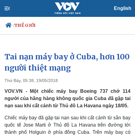
English
THẾ GIỚI
/
Tai nạn máy bay ở Cuba, hơn 100
Chính trị
Xã hội
Đảng
Tin 24h
người thiệt mạng
Tổ chức nhân sự
Dự báo thời tiết
Quốc hội
Giáo dục
Thứ Bảy, 05:38, 19/05/2018
Nhận diện sự thật
Dấu ấn VOV
Việc làm
VOV.VN - Một chiếc máy bay Boeing 737 chở 114
Biển đảo
người của hãng hàng không quốc gia Cuba đã gặp tai
nạn sau khi cất cánh từ Thủ đô La Havana ngày 18/05.
Chiếc máy bay đã gặp tai nạn sau khi cất cánh từ sân bay
quốc tế Jose Marti ở Thủ đô La Havana trên đường tới
thành phố Holguin ở phía đông Cuba. Trên máy bay có