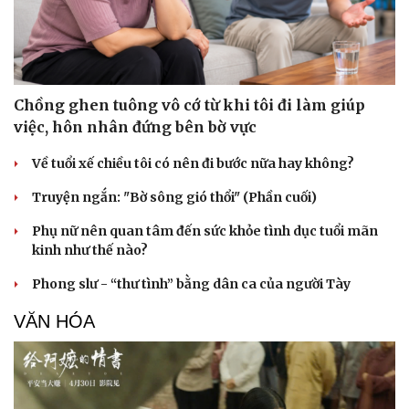
Chồng ghen tuông vô cớ từ khi tôi đi làm giúp
việc, hôn nhân đứng bên bờ vực
Sức khỏe
Đời sống
Về tuổi xế chiều tôi có nên đi bước nữa hay không?
Dinh dưỡng - món ngon
Nhà đẹp
Cây thuốc
Blog
Truyện ngắn: "Bờ sông gió thổi" (Phần cuối)
Sản phụ khoa
Tình yêu - Gia đình
Nhi khoa
Phụ nữ nên quan tâm đến sức khỏe tình dục tuổi mãn
Nam khoa
kinh như thế nào?
Làm đẹp - giảm cân
Phòng mạch online
Phong slư - “thư tình” bằng dân ca của người Tày
Ăn sạch sống khỏe
VĂN HÓA