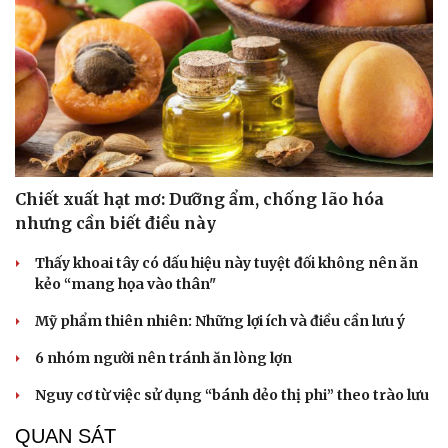
Chiết xuất hạt mơ: Dưỡng ẩm, chống lão hóa
nhưng cần biết điều này
Thấy khoai tây có dấu hiệu này tuyệt đối không nên ăn
kẻo “mang họa vào thân"
Mỹ phẩm thiên nhiên: Những lợi ích và điều cần lưu ý
Du lịch
Podcast
6 nhóm người nên tránh ăn lòng lợn
Tư vấn
Câu chuyện thời sự
Nguy cơ từ việc sử dụng “bánh dẻo thị phi” theo trào lưu
Săn Tour
Đọc truyện đêm khuya
check-in
Cửa sổ tình yêu
QUAN SÁT
Kể chuyện cho bé