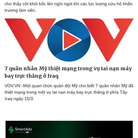
cho thấy cột khói bốc lên nghi ngút khi các lực lượng cứu hộ khẩn
Thể thao
Ô tô - Xe máy
trương làm việc.
Bóng đá
Ô tô
Lịch thi đấu bóng đá
Xe máy
Thế giới thể thao
Tư vấn
eSports
Hậu trường
7 quân nhân Mỹ thiệt mạng trong vụ tai nạn máy
bay trực thăng ở Iraq
VOV.VN -Một quan chức quân đội Mỹ cho biết 7 quân nhân Mỹ đã
thiệt mạng trong một vụ tai nạn máy bay trực thăng ở phía Tây
Iraq ngày 15/3.