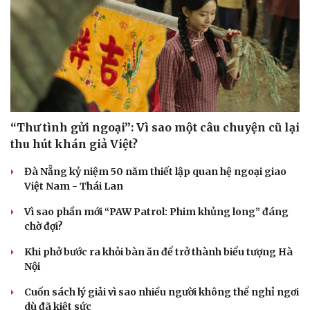
“Thư tình gửi ngoại”: Vì sao một câu chuyện cũ lại
thu hút khán giả Việt?
Đà Nẵng kỷ niệm 50 năm thiết lập quan hệ ngoại giao
Việt Nam - Thái Lan
Vì sao phần mới “PAW Patrol: Phim khủng long” đáng
chờ đợi?
Khi phở bước ra khỏi bàn ăn để trở thành biểu tượng Hà
Nội
Cuốn sách lý giải vì sao nhiều người không thể nghỉ ngơi
dù đã kiệt sức