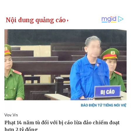
Kinh tế
Thị trường
Bất động sản
Giá vàng
Khởi nghiệp
Tiêu dùng
Tỷ giá
Chứng khoán