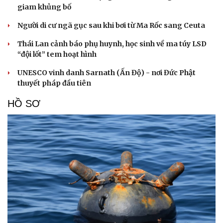
giam khủng bố
Người di cư ngã gục sau khi bơi từ Ma Rốc sang Ceuta
Thái Lan cảnh báo phụ huynh, học sinh về ma túy LSD
“đội lốt” tem hoạt hình
UNESCO vinh danh Sarnath (Ấn Độ) - nơi Đức Phật
thuyết pháp đầu tiên
HỒ SƠ
Cải chính