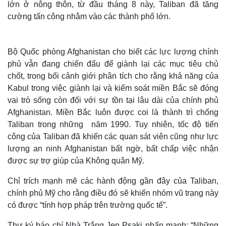
lớn ở nông thôn, từ đầu tháng 8 này, Taliban đã tăng
cường tấn công nhằm vào các thành phố lớn.
Bộ Quốc phòng Afghanistan cho biết các lực lượng chính
phủ vẫn đang chiến đấu để giành lại các mục tiêu chủ
chốt, trong bối cảnh giới phân tích cho rằng khả năng của
Kabul trong việc giành lại và kiểm soát miền Bắc sẽ đóng
vai trò sống còn đối với sự tồn tại lâu dài của chính phủ
Afghanistan. Miền Bắc luôn được coi là thành trì chống
Taliban trong những năm 1990. Tuy nhiên, tốc độ tiến
công của Taliban đã khiến các quan sát viên cũng như lực
Thế giới
Multimedia
lượng an ninh Afghanistan bất ngờ, bất chấp việc nhận
Quan sát
Video
được sự trợ giúp của Không quân Mỹ.
Cuộc sống đó đây
Ảnh
Hồ sơ
E-Magazine
Chỉ trích mạnh mẽ các hành động gần đây của Taliban,
Infographic
chính phủ Mỹ cho rằng điều đó sẽ khiến nhóm vũ trạng này
có được “tính hợp pháp trên trường quốc tế”.
Thư ký báo chí Nhà Trắng Jen Psaki nhấn mạnh: “Những