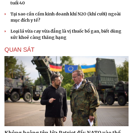
tuổi 40
Tại sao cần cấm kinh doanh khí N2O (khí cười) ngoài
mục đích y tế?
Loại lá vừa cay vừa đắng là vị thuốc bổ gan, biết dùng
sức khoẻ càng thăng hạng
QUAN SÁT
Khủng hoảng tên lửa Patriot đẩy NATO vào thế