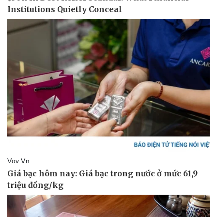
Vụ án
Vũ khí
Tin nóng
Việt Nam
Tư vấn luật
Phân tích