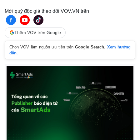
Mời quý độc giả theo dõi VOV.VN trên
Thêm VOV trên Google
Chọn VOV làm nguồn ưu tiên trên
Google Search
.
Xem hướng
dẫn.
Kinh tế
Thị trường
Bất động sản
Giá vàng
Khởi nghiệp
Tiêu dùng
Tỷ giá
Chứng khoán