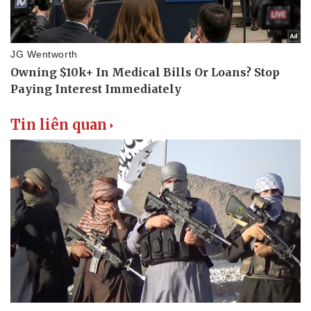
Thể thao
Ô tô - Xe máy
Bóng đá
Ô tô
Lịch thi đấu bóng đá
Xe máy
Thế giới thể thao
Tư vấn
eSports
Hậu trường
Tin liên quan