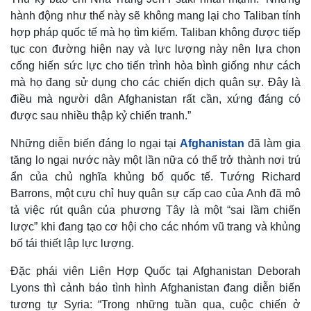
hành động như thế này sẽ không mang lại cho Taliban tính
hợp pháp quốc tế mà họ tìm kiếm. Taliban không được tiếp
tục con đường hiện nay và lực lượng này nên lựa chọn
cống hiến sức lực cho tiến trình hòa bình giống như cách
mà họ đang sử dụng cho các chiến dịch quân sự. Đây là
điều mà người dân Afghanistan rất cần, xứng đáng có
được sau nhiều thập kỷ chiến tranh.”
Những diễn biến đáng lo ngại tại
Afghanistan
đã làm gia
tăng lo ngại nước này một lần nữa có thể trở thành nơi trú
ẩn của chủ nghĩa khủng bố quốc tế. Tướng Richard
Barrons, một cựu chỉ huy quân sự cấp cao của Anh đã mô
tả việc rút quân của phương Tây là một “sai lầm chiến
lược” khi đang tạo cơ hội cho các nhóm vũ trang và khủng
bố tái thiết lập lực lượng.
Đặc phái viên Liên Hợp Quốc tại Afghanistan Deborah
Lyons thì cảnh báo tình hình Afghanistan đang diễn biến
tương tự Syria: “Trong những tuần qua, cuộc chiến ở