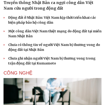
Truyền thông Nhật Bản ca ngợi công dân Việt
Nam cứu người trong động đất
Động đất ở Nhật Bản: Việt Nam kịp thời triển khai các
biện pháp bảo hộ công dân
Một công dân Việt Nam thiệt mạng do động đất tại miền
Nam Nhật Bản
Chưa có thông tin về người Việt Nam bị thương vong do
động đất tại Nhật Bản
Chưa ghi nhận người Việt Nam bị thương vong trong
trận động đất tại Kumamoto
Văn hóa
Giải trí
CÔNG NGHỆ
Sân khấu - Điện ảnh
Nghệ sĩ
Văn học
Thời trang
Âm nhạc
Sao Việt
Di sản