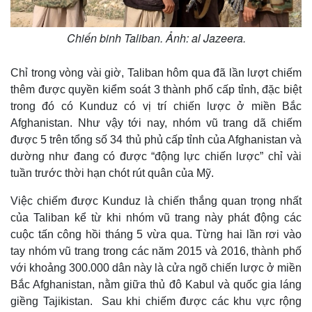
Chiến binh Taliban. Ảnh: al Jazeera.
Chỉ trong vòng vài giờ, Taliban hôm qua đã lần lượt chiếm
thêm được quyền kiểm soát 3 thành phố cấp tỉnh, đặc biệt
trong đó có Kunduz có vị trí chiến lược ở miền Bắc
Afghanistan. Như vậy tới nay, nhóm vũ trang dã chiếm
được 5 trên tổng số 34 thủ phủ cấp tỉnh của Afghanistan và
dường như đang có được “động lực chiến lược” chỉ vài
tuần trước thời hạn chót rút quân của Mỹ.
Việc chiếm được Kunduz là chiến thắng quan trọng nhất
của Taliban kể từ khi nhóm vũ trang này phát động các
cuộc tấn công hồi tháng 5 vừa qua. Từng hai lần rơi vào
tay nhóm vũ trang trong các năm 2015 và 2016, thành phố
với khoảng 300.000 dân này là cửa ngõ chiến lược ở miền
Bắc Afghanistan, nằm giữa thủ đô Kabul và quốc gia láng
giềng Tajikistan. Sau khi chiếm được các khu vực rộng