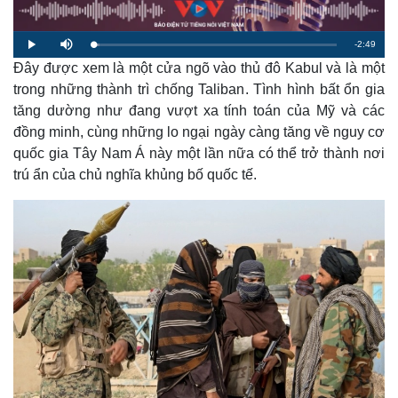
R
-
2:49
L
P
M
o
l
u
a
Đây được xem là một cửa ngõ vào thủ đô Kabul và là một
a
t
e
d
y
e
e
trong những thành trì chống Taliban. Tình hình bất ổn gia
d
m
:
tăng dường như đang vượt xa tính toán của Mỹ và các
2
.
a
5
đồng minh, cùng những lo ngại ngày càng tăng về nguy cơ
8
%
quốc gia Tây Nam Á này một lần nữa có thể trở thành nơi
i
trú ẩn của chủ nghĩa khủng bố quốc tế.
n
i
n
g
T
i
m
e