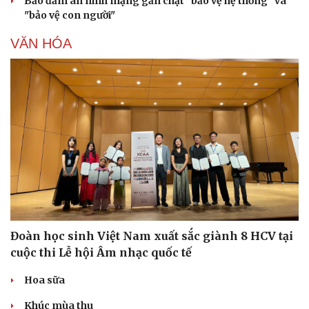
Bảo đảm an ninh mạng gắn chặt "bảo vệ hệ thống" và
"bảo vệ con người"
VĂN HÓA
Đoàn học sinh Việt Nam xuất sắc giành 8 HCV tại
Du lịch
Podcast
cuộc thi Lễ hội Âm nhạc quốc tế
Tư vấn
Câu chuyện thời sự
Săn Tour
Đọc truyện đêm khuya
Hoa sữa
check-in
Cửa sổ tình yêu
Khúc mùa thu
Kể chuyện cho bé