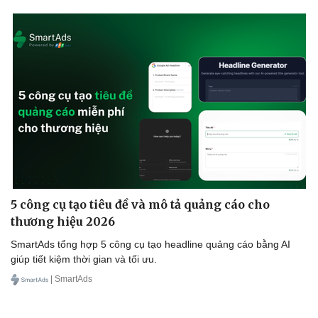
Sức khỏe
Đời sống
Dinh dưỡng - món ngon
Nhà đẹp
Cây thuốc
Blog
Sản phụ khoa
Tình yêu - Gia đình
Nhi khoa
Nam khoa
Làm đẹp - giảm cân
5 công cụ tạo tiêu đề và mô tả quảng cáo cho
Phòng mạch online
thương hiệu 2026
Ăn sạch sống khỏe
SmartAds tổng hợp 5 công cụ tạo headline quảng cáo bằng AI
giúp tiết kiệm thời gian và tối ưu.
| SmartAds