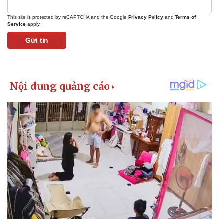
This site is protected by reCAPTCHA and the Google
Privacy Policy
and
Terms of
Service
apply.
Gửi tin