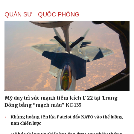
QUÂN SỰ - QUỐC PHÒNG
Mỹ duy trì sức mạnh tiêm kích F-22 tại Trung
Đông bằng “mạch máu” KC-135
Khủng hoảng tên lửa Patriot đẩy NATO vào thế lưỡng
nan chiến lược