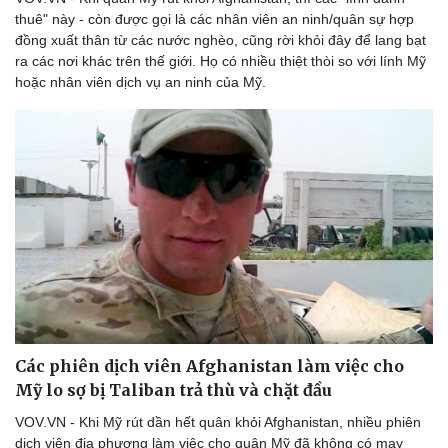
thuê" này - còn được gọi là các nhân viên an ninh/quân sự hợp
đồng xuất thân từ các nước nghèo, cũng rời khỏi đây để lang bạt
ra các nơi khác trên thế giới. Họ có nhiều thiệt thòi so với lính Mỹ
hoặc nhân viên dịch vụ an ninh của Mỹ.
Doanh nghiệp
Công nghệ
Thông tin doanh nghiệp
Sành điệu
Doanh nghiệp 24h
Tin Công nghệ
Doanh nhân
Trải nghiệm
Vì cộng đồng
Chuyển đổi số
Các phiên dịch viên Afghanistan làm việc cho
Mỹ lo sợ bị Taliban trả thù và chặt đầu
VOV.VN - Khi Mỹ rút dần hết quân khỏi Afghanistan, nhiều phiên
dịch viên địa phương làm việc cho quân Mỹ đã không có may