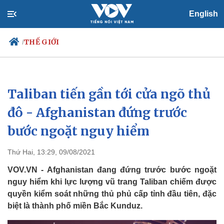
English
THẾ GIỚI
/
Taliban tiến gần tới cửa ngõ thủ
Chính trị
Xã hội
Đảng
Tin 24h
đô - Afghanistan đứng trước
Tổ chức nhân sự
Dự báo thời tiết
bước ngoặt nguy hiểm
Quốc hội
Giáo dục
Nhận diện sự thật
Dấu ấn VOV
Việc làm
Thứ Hai, 13:29, 09/08/2021
Biển đảo
VOV.VN - Afghanistan đang đứng trước bước ngoặt
nguy hiểm khi lực lượng vũ trang Taliban chiếm được
quyền kiểm soát những thủ phủ cấp tỉnh đầu tiên, đặc
biệt là thành phố miền Bắc Kunduz.