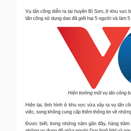
Tin nóng
Việt Nam
Tư vấn luật
Phân tích
Vụ tấn công diễn ra tại huyện Bì Sơn, ở khu vực
tấn công sử dụng dao đã giết hại 5 người và làm 5 
Sức khỏe
Đời sống
Dinh dưỡng - món ngon
Nhà đẹp
Cây thuốc
Blog
Sản phụ khoa
Tình yêu - Gia đình
Nhi khoa
Nam khoa
Làm đẹp - giảm cân
Phòng mạch online
Ăn sạch sống khỏe
Cải chính
Hiện trường một vụ tấn công
Hiện tại, tình hình ở khu vực vừa xảy ra vụ tấn c
việc, song không cung cấp thêm thông tin về nhữ
Được biết, trong những năm gần đây, hàng trăm
những vụ đụng độ giữa người Duy Ngô Nhĩ và ngư