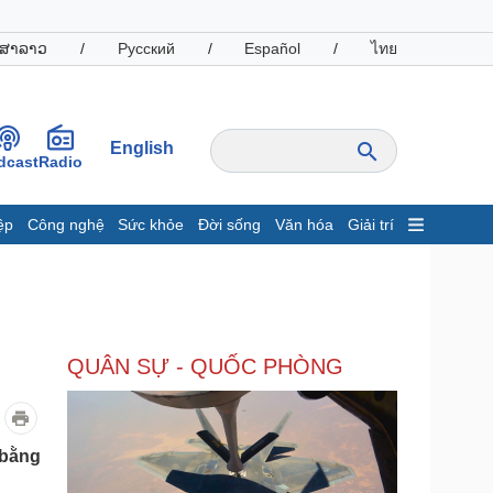
ສາລາວ
/
Русский
/
Español
/
ไทย
English
dcast
Radio
ệp
Công nghệ
Sức khỏe
Đời sống
Văn hóa
Giải trí
inh tế
Thị trường
ất động sản
Giá vàng
hởi nghiệp
Tiêu dùng
Tỷ giá
QUÂN SỰ - QUỐC PHÒNG
Chứng khoán
Giá cà phê
oanh nghiệp
Công nghệ
 bằng
hông tin doanh nghiệp
Sành điệu