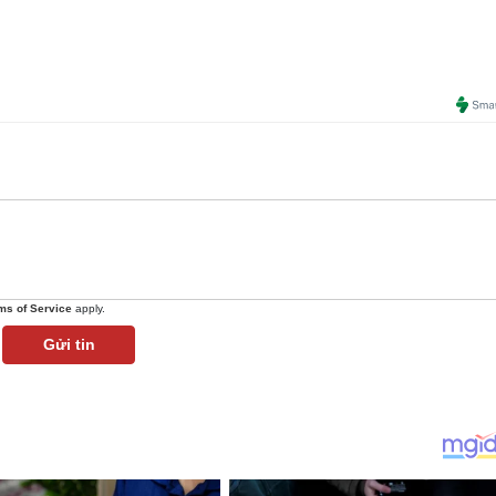
ms of Service
apply.
Gửi tin