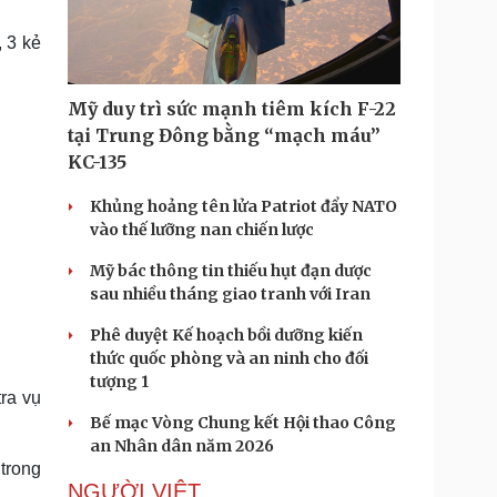
Doanh nghiệp 24h
Tin Công nghệ
Doanh nhân
Trải nghiệm
 3 kẻ
ì cộng đồng
Chuyển đổi số
Mỹ duy trì sức mạnh tiêm kích F-22
u lịch
Podcast
tại Trung Đông bằng “mạch máu”
Tư vấn
Câu chuyện thời sự
KC-135
Săn Tour
Đọc truyện đêm khuya
heck-in
Cửa sổ tình yêu
Khủng hoảng tên lửa Patriot đẩy NATO
Kể chuyện cho bé
vào thế lưỡng nan chiến lược
Hạt giống tâm hồn
Mỹ bác thông tin thiếu hụt đạn dược
sau nhiều tháng giao tranh với Iran
Phê duyệt Kế hoạch bồi dưỡng kiến
thức quốc phòng và an ninh cho đối
tượng 1
tra vụ
Bế mạc Vòng Chung kết Hội thao Công
an Nhân dân năm 2026
trong
NGƯỜI VIỆT