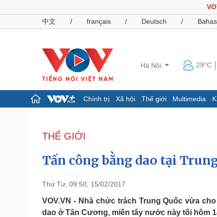
VO
中文
/
français
/
Deutsch
/
Bahas
29°C
Hà Nội
Chính trị
Xã hội
Thế giới
Multimedia
K
Chính trị
Xã hội
Đảng
Tin 24h
THẾ GIỚI
Tổ chức nhân sự
Dự báo thời tiết
Quốc hội
Giáo dục
Tấn công bằng dao tại Trun
Nhận diện sự thật
Dấu ấn VOV
Việc làm
Biển đảo
Thứ Tư, 09:50, 15/02/2017
Pháp luật
Quân sự - Quốc phòng
VOV.VN - Nhà chức trách Trung Quốc vừa cho 
dao ở Tân Cương, miền tây nước này tối hôm 1
Vụ án
Vũ khí