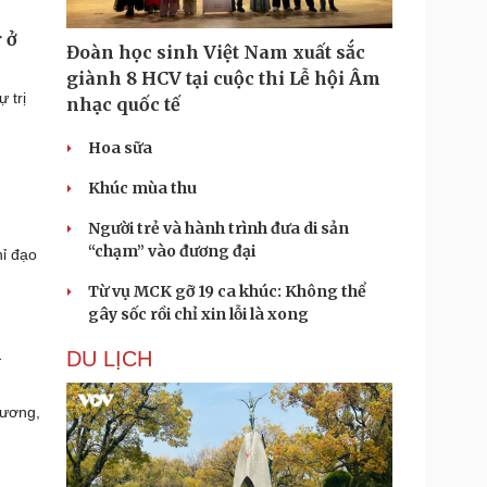
 ở
Đoàn học sinh Việt Nam xuất sắc
giành 8 HCV tại cuộc thi Lễ hội Âm
 trị
nhạc quốc tế
Hoa sữa
Khúc mùa thu
Người trẻ và hành trình đưa di sản
“chạm” vào đương đại
ỉ đạo
Từ vụ MCK gỡ 19 ca khúc: Không thể
gây sốc rồi chỉ xin lỗi là xong
n
DU LỊCH
Cương,