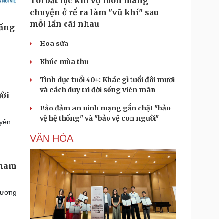
Tôi bất lực khi vợ luôn mang
chuyện ở rể ra làm "vũ khí" sau
mỗi lần cãi nhau
Hoa sữa
Khúc mùa thu
Tình dục tuổi 40+: Khác gì tuổi đôi mươi
và cách duy trì đời sống viên mãn
ười
Bảo đảm an ninh mạng gắn chặt "bảo
vệ hệ thống" và "bảo vệ con người"
uyện
VĂN HÓA
tham
Cương