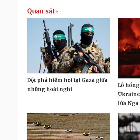
Quan sát
Đột phá hiếm hoi tại Gaza giữa
Lỗ hổng
những hoài nghi
Ukraine 
lửa Nga