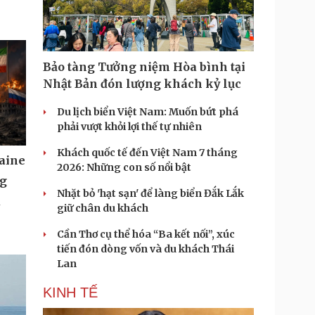
Bảo tàng Tưởng niệm Hòa bình tại
Nhật Bản đón lượng khách kỷ lục
Du lịch biển Việt Nam: Muốn bứt phá
phải vượt khỏi lợi thế tự nhiên
Khách quốc tế đến Việt Nam 7 tháng
aine
2026: Những con số nổi bật
ng
Nhặt bỏ 'hạt sạn' để làng biển Đắk Lắk
u
giữ chân du khách
Cần Thơ cụ thể hóa “Ba kết nối”, xúc
tiến đón dòng vốn và du khách Thái
Lan
KINH TẾ