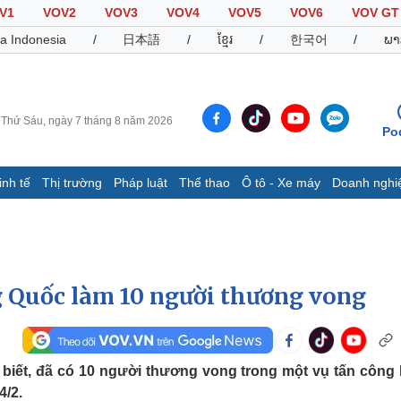
V1
VOV2
VOV3
VOV4
VOV5
VOV6
VOV GT
a Indonesia
/
日本語
/
ខ្មែរ
/
한국어
/
ພາ
Thứ Sáu, ngày 7 tháng 8 năm 2026
Po
inh tế
Thị trường
Pháp luật
Thể thao
Ô tô - Xe máy
Doanh nghi
Thế giới
Multimedia
K
Quan sát
Video
B
Cuộc sống đó đây
Ảnh
K
Hồ sơ
E-Magazine
g Quốc làm 10 người thương vong
Infographic
Thể thao
Ô tô - Xe máy
D
biết, đã có 10 người thương vong trong một vụ tấn công
4/2.
Bóng đá
Ô tô
T