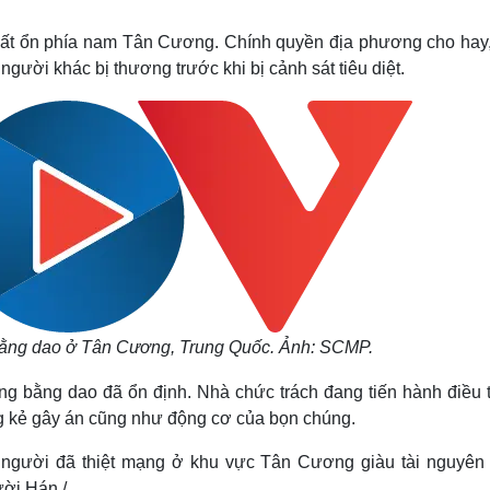
Lịch thi đấu bóng đá
Xe máy
Thế giới thể thao
Tư vấn
 bất ổn phía nam Tân Cương. Chính quyền địa phương cho hay,
eSports
V
người khác bị thương trước khi bị cảnh sát tiêu diệt.
Hậu trường
Văn hóa
Giải trí
D
Sân khấu - Điện ảnh
Nghệ sĩ
Văn học
Thời trang
Âm nhạc
Sao Việt
c
Di sản
 bằng dao ở Tân Cương, Trung Quốc. Ảnh: SCMP.
ông bằng dao đã ổn định. Nhà chức trách đang tiến hành điều 
ng kẻ gây án cũng như động cơ của bọn chúng.
 người đã thiệt mạng ở khu vực Tân Cương giàu tài nguyên 
ời Hán./.