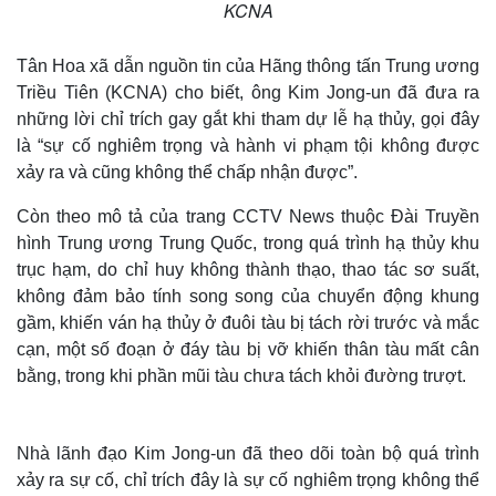
KCNA
Tân Hoa xã dẫn nguồn tin của Hãng thông tấn Trung ương
Triều Tiên (KCNA) cho biết, ông Kim Jong-un đã đưa ra
những lời chỉ trích gay gắt khi tham dự lễ hạ thủy, gọi đây
là “sự cố nghiêm trọng và hành vi phạm tội không được
xảy ra và cũng không thể chấp nhận được”.
Còn theo mô tả của trang CCTV News thuộc Đài Truyền
hình Trung ương Trung Quốc, trong quá trình hạ thủy khu
trục hạm, do chỉ huy không thành thạo, thao tác sơ suất,
không đảm bảo tính song song của chuyển động khung
gầm, khiến ván hạ thủy ở đuôi tàu bị tách rời trước và mắc
cạn, một số đoạn ở đáy tàu bị vỡ khiến thân tàu mất cân
bằng, trong khi phần mũi tàu chưa tách khỏi đường trượt.
Nhà lãnh đạo Kim Jong-un đã theo dõi toàn bộ quá trình
xảy ra sự cố, chỉ trích đây là sự cố nghiêm trọng không thể