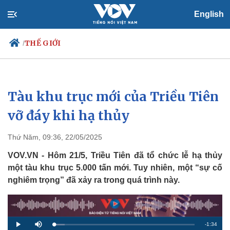
English
THẾ GIỚI
/
Tàu khu trục mới của Triều Tiên
Chính trị
Xã hội
Đảng
Tin 24h
vỡ đáy khi hạ thủy
Tổ chức nhân sự
Dự báo thời tiết
Quốc hội
Giáo dục
Thứ Năm, 09:36, 22/05/2025
Nhận diện sự thật
Dấu ấn VOV
Việc làm
VOV.VN - Hôm 21/5, Triều Tiên đã tổ chức lễ hạ thủy
Biển đảo
một tàu khu trục 5.000 tấn mới. Tuy nhiên, một “sự cố
nghiêm trọng” đã xảy ra trong quá trình này.
R
-
1:34
L
P
M