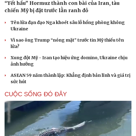
“Yết hầu” Hormuz thành con bài của Iran, tàu
chiến Mỹ bị đặt trước lằn ranh đỏ
Tên lửa đạn đạo Nga khoét sâu lỗ hổng phòng không
Ukraine
Vì sao ông Trump “nóng mặt” trước tin Mỹ thiếu tên
lửa?
Xung đột Mỹ - Iran tạo hiệu ứng domino, Ukraine chịu
ảnh hưởng
ASEAN 59 năm thành lập: Khẳng định bản lĩnh và giá trị
sức hút
CUỘC SỐNG ĐÓ ĐÂY
Cải chính