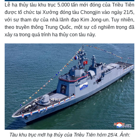
o
l
u
a
Lễ hạ thủy tàu khu trục 5.000 tấn mới đóng của Triều Tiên
a
t
e
d
y
e
e
được tổ chức tại Xưởng đóng tàu Chongjin vào ngày 21/5,
d
m
:
với sự tham dự của nhà lãnh đạo Kim Jong-un. Tuy nhiên,
7
.
a
5
theo truyền thông Trung Quốc, một sự cố nghiêm trọng đã
0
%
xảy ra trong quá trình hạ thủy con tàu này.
i
n
i
n
g
T
i
m
e
Tàu khu trục mới hạ thủy của Triều Tiên hôm 25/4. Ảnh: