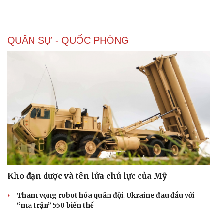
QUÂN SỰ - QUỐC PHÒNG
Doanh nghiệp
Công nghệ
Thông tin doanh nghiệp
Sành điệu
Doanh nghiệp 24h
Tin Công nghệ
Doanh nhân
Trải nghiệm
Vì cộng đồng
Chuyển đổi số
Kho đạn dược và tên lửa chủ lực của Mỹ
Tham vọng robot hóa quân đội, Ukraine đau đầu với
“ma trận” 550 biến thể