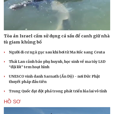
Tòa án Israel cấm sử dụng cá sấu để canh giữ nhà
tù giam khủng bố
Người di cư ngã gục sau khi bơi từ Ma Rốc sang Ceuta
Thái Lan cảnh báo phụ huynh, học sinh về ma túy LSD
“đội lốt” tem hoạt hình
UNESCO vinh danh Sarnath (Ấn Độ) - nơi Đức Phật
thuyết pháp đầu tiên
Trung Quốc đạt đột phá trong phát triển lúa lai vô tính
HỒ SƠ