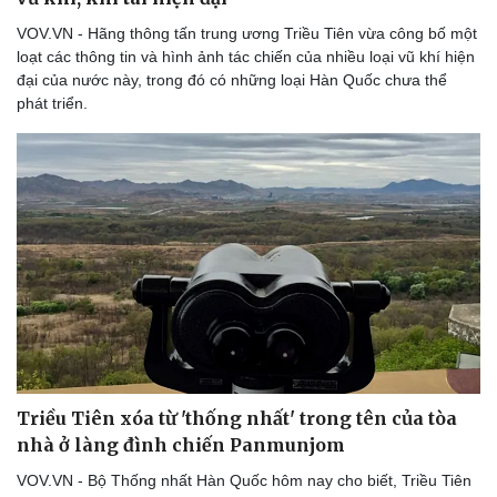
Thể thao
Ô tô - Xe máy
VOV.VN - Hãng thông tấn trung ương Triều Tiên vừa công bố một
Bóng đá
Ô tô
loạt các thông tin và hình ảnh tác chiến của nhiều loại vũ khí hiện
Lịch thi đấu bóng đá
Xe máy
đại của nước này, trong đó có những loại Hàn Quốc chưa thể
Thế giới thể thao
Tư vấn
phát triển.
eSports
Hậu trường
Triều Tiên xóa từ 'thống nhất' trong tên của tòa
nhà ở làng đình chiến Panmunjom
VOV.VN - Bộ Thống nhất Hàn Quốc hôm nay cho biết, Triều Tiên