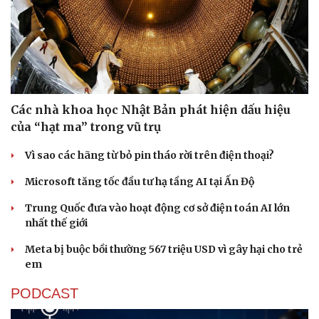
Các nhà khoa học Nhật Bản phát hiện dấu hiệu
Sức khỏe
Đời sống
của “hạt ma” trong vũ trụ
Dinh dưỡng - món ngon
Nhà đẹp
Cây thuốc
Blog
Vì sao các hãng từ bỏ pin tháo rời trên điện thoại?
Sản phụ khoa
Tình yêu - Gia đình
Nhi khoa
Microsoft tăng tốc đầu tư hạ tầng AI tại Ấn Độ
Nam khoa
Làm đẹp - giảm cân
Trung Quốc đưa vào hoạt động cơ sở điện toán AI lớn
Phòng mạch online
nhất thế giới
Ăn sạch sống khỏe
Meta bị buộc bồi thường 567 triệu USD vì gây hại cho trẻ
em
PODCAST