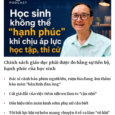
Chính sách giáo dục phải được đo bằng sự tiến bộ,
hạnh phúc của học sinh
Bác sĩ cảnh báo phim người lớn, rượu bia đang âm thầm
bào mòn "bản lĩnh đàn ông"
Cái giá đắt của việc tiêm silicon làm to "cậu nhỏ"
Dấu hiệu tiền mãn kinh sớm phụ nữ cần biết
Tôi bất lực khi vợ luôn mang chuyện ở rể ra làm "vũ khí"