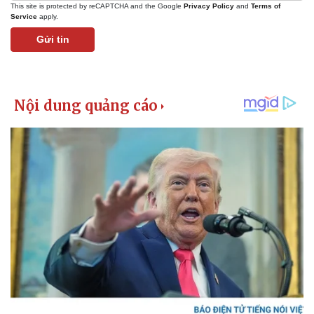
Giá cà phê
This site is protected by reCAPTCHA and the Google
Privacy Policy
and
Terms of
Service
apply.
Gửi tin