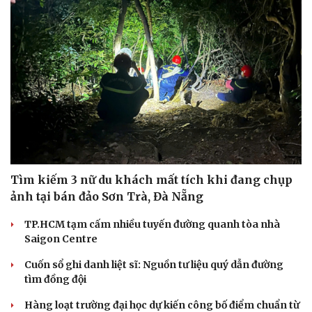
Tìm kiếm 3 nữ du khách mất tích khi đang chụp
ảnh tại bán đảo Sơn Trà, Đà Nẵng
TP.HCM tạm cấm nhiều tuyến đường quanh tòa nhà
Saigon Centre
Du lịch
Podcast
Cuốn sổ ghi danh liệt sĩ: Nguồn tư liệu quý dẫn đường
Tư vấn
Câu chuyện thời sự
tìm đồng đội
Săn Tour
Đọc truyện đêm khuya
check-in
Cửa sổ tình yêu
Hàng loạt trường đại học dự kiến công bố điểm chuẩn từ
Kể chuyện cho bé