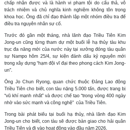
chấp nhận được và là hành vi phạm tội do cẩu thả, vô
trách nhiệm và chủ nghĩa kinh nghiệm không tôn trọng
khoa học. Ông đã chỉ đạo thành lập một nhóm điều tra để
điều tra nguyên nhân sự cố.
Trước đó gần một tháng, nhà lãnh đạo Triều Tiên Kim
Jong-un cũng từng tham dự một buổi lễ hạ thủy tàu khu
trục đa năng mới của nước này tại xưởng đóng tàu quân
sự Nampo hôm 25/4, sự kiện đánh dấu kỷ nguyên mới
trong xây dựng “hạm đội vĩ đại theo phong cách Kim Jong-
un”.
Ông Jo Chun Ryong, quan chức thuộc Đảng Lao động
Thế giới
Multimedia
Triều Tiên cho biết, con tàu nặng 5.000 tấn, được trang bị
Quan sát
Video
“vũ khí mạnh nhất” và được chế tạo “trong vòng 400 ngày
Cuộc sống đó đây
Ảnh
nhờ vào sức mạnh và công nghệ” của Triều Tiên.
Hồ sơ
E-Magazine
Infographic
Trong bài phát biểu tại buổi hạ thủy, nhà lãnh đạo Kim
Jong-un cho biết, con tàu sẽ được bàn giao cho hải quân
Triều Tiên và đi vào hoạt động vào đầu năm 2026.