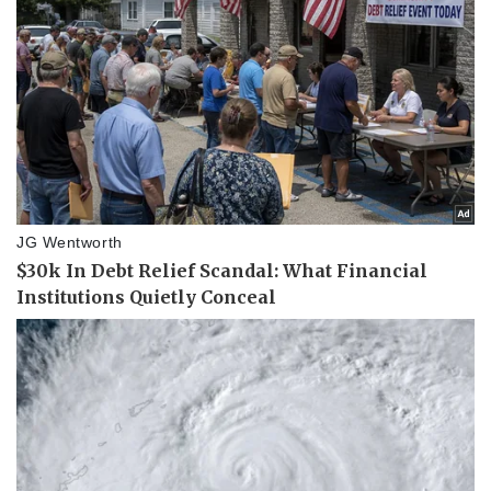
Vụ án
Vũ khí
Tin nóng
Việt Nam
Tư vấn luật
Phân tích