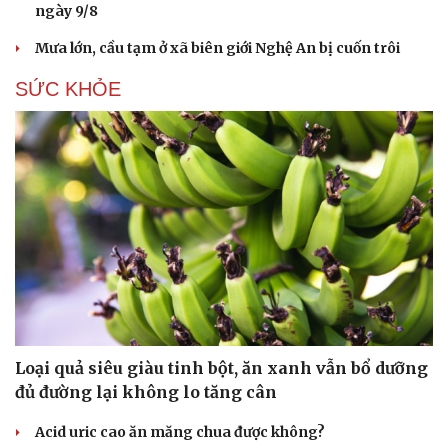
ngày 9/8
Hạt giống tâm hồn
Mưa lớn, cầu tạm ở xã biên giới Nghệ An bị cuốn trôi
SỨC KHỎE
Loại quả siêu giàu tinh bột, ăn xanh vẫn bổ dưỡng
đủ đường lại không lo tăng cân
Acid uric cao ăn măng chua được không?