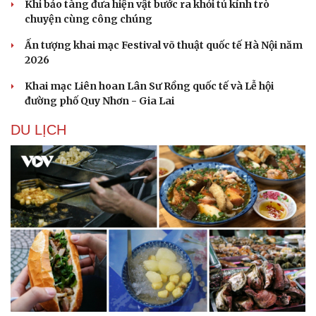
Khi bảo tàng đưa hiện vật bước ra khỏi tủ kính trò
chuyện cùng công chúng
Ấn tượng khai mạc Festival võ thuật quốc tế Hà Nội năm
2026
Khai mạc Liên hoan Lân Sư Rồng quốc tế và Lễ hội
đường phố Quy Nhơn - Gia Lai
DU LỊCH
Văn hóa
Giải trí
Sân khấu - Điện ảnh
Nghệ sĩ
Văn học
Thời trang
Âm nhạc
Sao Việt
Di sản