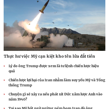
Thực hư việc Mỹ cạn kiệt kho tên lửa đắt tiền
Lý do ông Trump được xem là tư lệnh chiến lược hiệu
quả
Chiến lược lợi hại của Iran nhằm làm suy yếu Mỹ và Tổng
thống Trump
Chuyện gì sẽ xảy ra nếu phát xít Đức xâm lược Anh vào
năm 1940?
Tại sao Mỹ bất ngờ ngừng ném bom Iran dù ông