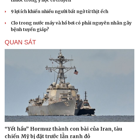
9 lợi ích khiến nhiều người bất ngờ từ thịt ếch
Clo trong nước máy và hồ bơi có phải nguyên nhân gây
bệnh tuyến giáp?
QUAN SÁT
“Yết hầu” Hormuz thành con bài của Iran, tàu
chiến Mỹ bị đặt trước lằn ranh đỏ