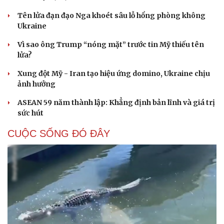
Tên lửa đạn đạo Nga khoét sâu lỗ hổng phòng không
Ukraine
Vì sao ông Trump “nóng mặt” trước tin Mỹ thiếu tên
lửa?
Xung đột Mỹ - Iran tạo hiệu ứng domino, Ukraine chịu
ảnh hưởng
ASEAN 59 năm thành lập: Khẳng định bản lĩnh và giá trị
sức hút
CUỘC SỐNG ĐÓ ĐÂY