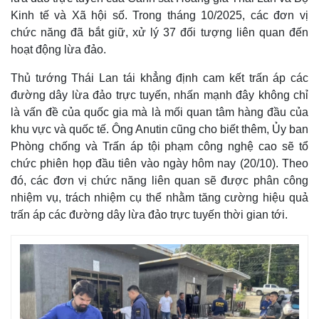
Kinh tế và Xã hội số. Trong tháng 10/2025, các đơn vị
chức năng đã bắt giữ, xử lý 37 đối tượng liên quan đến
hoạt động lừa đảo.
Thủ tướng Thái Lan tái khẳng định cam kết trấn áp các
đường dây lừa đảo trực tuyến, nhấn mạnh đây không chỉ
là vấn đề của quốc gia mà là mối quan tâm hàng đầu của
khu vực và quốc tế. Ông Anutin cũng cho biết thêm, Ủy ban
Phòng chống và Trấn áp tội phạm công nghệ cao sẽ tổ
chức phiên họp đầu tiên vào ngày hôm nay (20/10). Theo
đó, các đơn vị chức năng liên quan sẽ được phân công
nhiệm vụ, trách nhiệm cụ thể nhằm tăng cường hiệu quả
Thế giới
Multimedia
trấn áp các đường dây lừa đảo trực tuyến thời gian tới.
Quan sát
Video
Cuộc sống đó đây
Ảnh
Hồ sơ
E-Magazine
Infographic