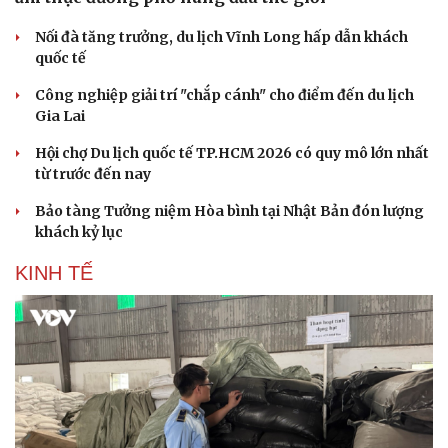
Nối đà tăng trưởng, du lịch Vĩnh Long hấp dẫn khách
quốc tế
Công nghiệp giải trí "chắp cánh" cho điểm đến du lịch
Gia Lai
Hội chợ Du lịch quốc tế TP.HCM 2026 có quy mô lớn nhất
từ trước đến nay
Bảo tàng Tưởng niệm Hòa bình tại Nhật Bản đón lượng
khách kỷ lục
KINH TẾ
Văn hóa
Giải trí
Sân khấu - Điện ảnh
Nghệ sĩ
Văn học
Thời trang
Âm nhạc
Sao Việt
Di sản