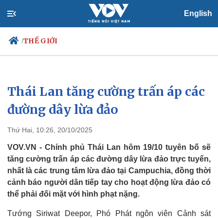
English
THẾ GIỚI
/
Thái Lan tăng cường trấn áp các
Chính trị
Xã hội
Đảng
Tin 24h
đường dây lừa đảo
Tổ chức nhân sự
Dự báo thời tiết
Quốc hội
Giáo dục
Thứ Hai, 10:26, 20/10/2025
Nhận diện sự thật
Dấu ấn VOV
Việc làm
VOV.VN - Chính phủ Thái Lan hôm 19/10 tuyên bố sẽ
Biển đảo
tăng cường trấn áp các đường dây lừa đảo trực tuyến,
nhất là các trung tâm lừa đảo tại Campuchia, đồng thời
cảnh báo người dân tiếp tay cho hoạt động lừa đảo có
thể phải đối mặt với hình phạt nặng.
Tướng Siriwat Deepor, Phó Phát ngôn viên Cảnh sát