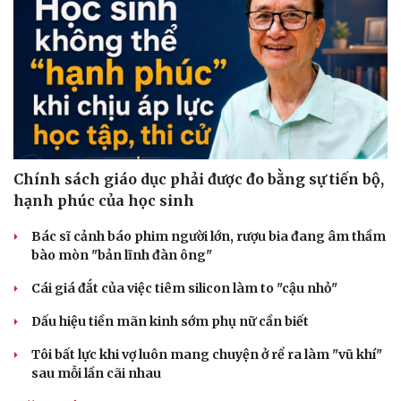
Sức khỏe
Đời sống
Dinh dưỡng - món ngon
Nhà đẹp
Cây thuốc
Blog
Chính sách giáo dục phải được đo bằng sự tiến bộ,
Sản phụ khoa
Tình yêu - Gia đình
hạnh phúc của học sinh
Nhi khoa
Nam khoa
Bác sĩ cảnh báo phim người lớn, rượu bia đang âm thầm
Làm đẹp - giảm cân
bào mòn "bản lĩnh đàn ông"
Phòng mạch online
Ăn sạch sống khỏe
Cái giá đắt của việc tiêm silicon làm to "cậu nhỏ"
Dấu hiệu tiền mãn kinh sớm phụ nữ cần biết
Tôi bất lực khi vợ luôn mang chuyện ở rể ra làm "vũ khí"
sau mỗi lần cãi nhau