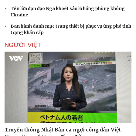
Tên lửa đạn đạo Nga khoét sâu lỗ hổng phòng không
Ukraine
Doanh nghiệp
Công nghệ
Ban hành danh mục trang thiết bị phục vụ ứng phó tình
Thông tin doanh nghiệp
Sành điệu
trạng khẩn cấp
Doanh nghiệp 24h
Tin Công nghệ
NGƯỜI VIỆT
Doanh nhân
Trải nghiệm
Vì cộng đồng
Chuyển đổi số
Truyền thông Nhật Bản ca ngợi công dân Việt