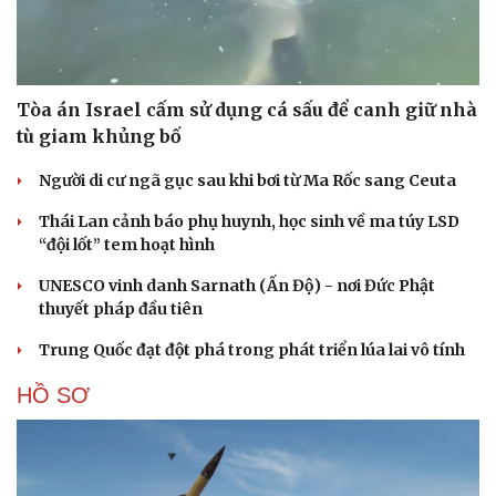
Tòa án Israel cấm sử dụng cá sấu để canh giữ nhà
tù giam khủng bố
Người di cư ngã gục sau khi bơi từ Ma Rốc sang Ceuta
Thái Lan cảnh báo phụ huynh, học sinh về ma túy LSD
“đội lốt” tem hoạt hình
UNESCO vinh danh Sarnath (Ấn Độ) - nơi Đức Phật
thuyết pháp đầu tiên
Trung Quốc đạt đột phá trong phát triển lúa lai vô tính
HỒ SƠ
Cải chính