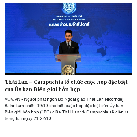
Thể thao
Ô tô - Xe máy
Bóng đá
Ô tô
Lịch thi đấu bóng đá
Xe máy
Thế giới thể thao
Tư vấn
eSports
Hậu trường
Thái Lan – Campuchia tổ chức cuộc họp đặc biệt
của Ủy ban Biên giới hỗn hợp
VOV.VN - Người phát ngôn Bộ Ngoại giao Thái Lan Nikorndej
Balankura chiều 19/10 cho biết cuộc họp đặc biệt của Ủy ban
Biên giới hỗn hợp (JBC) giữa Thái Lan và Campuchia sẽ diễn ra
trong hai ngày 21-22/10.