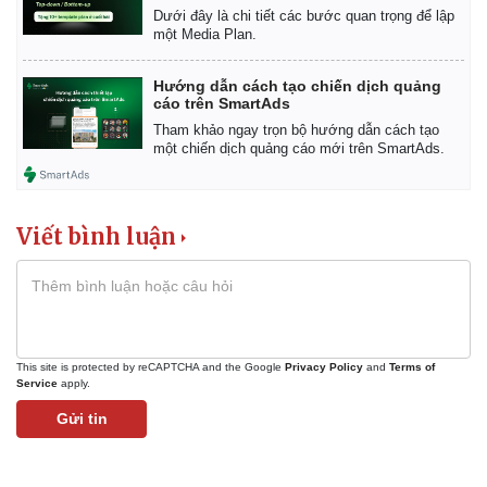
Dưới đây là chi tiết các bước quan trọng để lập
một Media Plan.
Hướng dẫn cách tạo chiến dịch quảng
cáo trên SmartAds
Tham khảo ngay trọn bộ hướng dẫn cách tạo
một chiến dịch quảng cáo mới trên SmartAds.
Viết bình luận
This site is protected by reCAPTCHA and the Google
Privacy Policy
and
Terms of
Kinh tế
Thị trường
Service
apply.
Bất động sản
Giá vàng
Gửi tin
Khởi nghiệp
Tiêu dùng
Tỷ giá
Chứng khoán