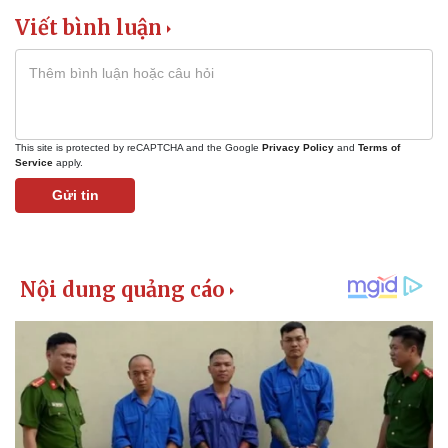
Thể thao
Ô tô - Xe máy
Viết bình luận
Bóng đá
Ô tô
Lịch thi đấu bóng đá
Xe máy
Thế giới thể thao
Tư vấn
eSports
Hậu trường
This site is protected by reCAPTCHA and the Google
Privacy Policy
and
Terms of
Service
apply.
Gửi tin