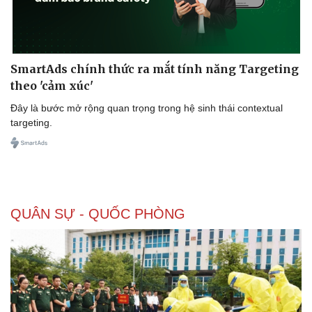
SmartAds chính thức ra mắt tính năng Targeting
theo 'cảm xúc'
Đây là bước mở rộng quan trọng trong hệ sinh thái contextual
targeting.
Văn hóa
Giải trí
QUÂN SỰ - QUỐC PHÒNG
Sân khấu - Điện ảnh
Nghệ sĩ
Văn học
Thời trang
Âm nhạc
Sao Việt
Di sản