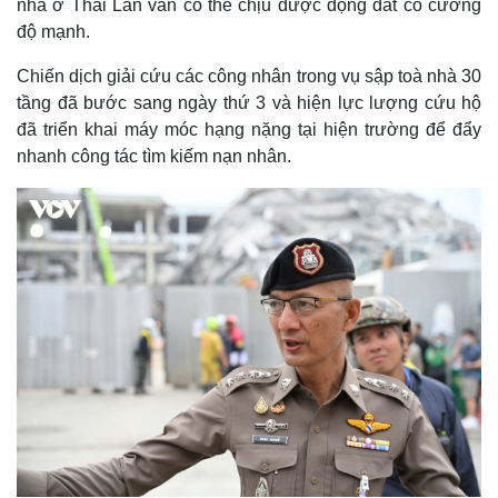
nhà ở Thái Lan vẫn có thể chịu được động đất có cường
độ mạnh.
Chiến dịch giải cứu các công nhân trong vụ sập toà nhà 30
tầng đã bước sang ngày thứ 3 và hiện lực lượng cứu hộ
đã triển khai máy móc hạng nặng tại hiện trường để đẩy
nhanh công tác tìm kiếm nạn nhân.
Thế giới
Multimedia
Quan sát
Video
Cuộc sống đó đây
Ảnh
Hồ sơ
E-Magazine
Infographic