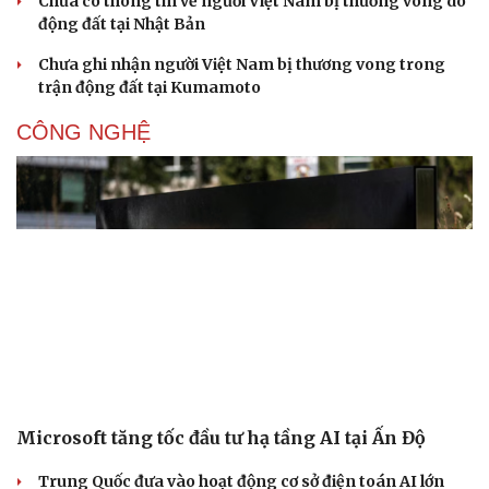
Chưa có thông tin về người Việt Nam bị thương vong do
động đất tại Nhật Bản
Chưa ghi nhận người Việt Nam bị thương vong trong
trận động đất tại Kumamoto
CÔNG NGHỆ
Du lịch
Podcast
Tư vấn
Câu chuyện thời sự
Microsoft tăng tốc đầu tư hạ tầng AI tại Ấn Độ
Săn Tour
Đọc truyện đêm khuya
check-in
Cửa sổ tình yêu
Trung Quốc đưa vào hoạt động cơ sở điện toán AI lớn
Kể chuyện cho bé