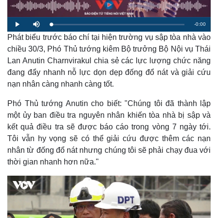
R
-
0:00
L
P
M
o
l
u
a
Phát biểu trước báo chí tại hiện trường vụ sập tòa nhà vào
a
t
e
d
y
e
e
chiều 30/3, Phó Thủ tướng kiêm Bộ trưởng Bộ Nội vụ Thái
d
m
:
Lan Anutin Charnvirakul chia sẻ các lực lượng chức năng
0
%
a
đang đẩy nhanh nỗ lực dọn dẹp đống đổ nát và giải cứu
nạn nhân càng nhanh càng tốt.
i
n
Phó Thủ tướng Anutin cho biết: "Chúng tôi đã thành lập
i
một ủy ban điều tra nguyên nhân khiến tòa nhà bị sập và
kết quả điều tra sẽ được báo cáo trong vòng 7 ngày tới.
n
Tôi vẫn hy vọng sẽ có thể giải cứu được thêm các nạn
g
nhân từ đống đổ nát nhưng chúng tôi sẽ phải chạy đua với
T
thời gian nhanh hơn nữa."
i
m
e