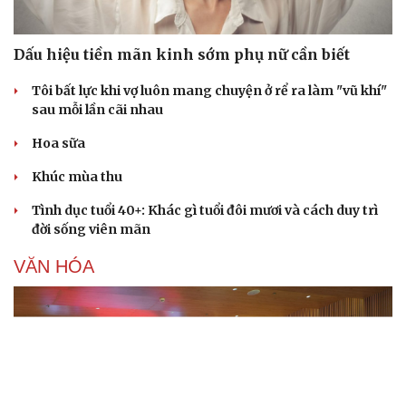
Dấu hiệu tiền mãn kinh sớm phụ nữ cần biết
Tôi bất lực khi vợ luôn mang chuyện ở rể ra làm "vũ khí"
sau mỗi lần cãi nhau
Hoa sữa
Khúc mùa thu
Tình dục tuổi 40+: Khác gì tuổi đôi mươi và cách duy trì
đời sống viên mãn
VĂN HÓA