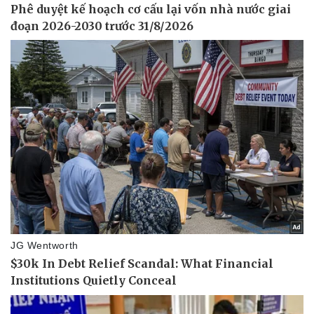
Doanh nghiệp
Công nghệ
Thông tin doanh nghiệp
Sành điệu
Doanh nghiệp 24h
Tin Công nghệ
Doanh nhân
Trải nghiệm
Vì cộng đồng
Chuyển đổi số