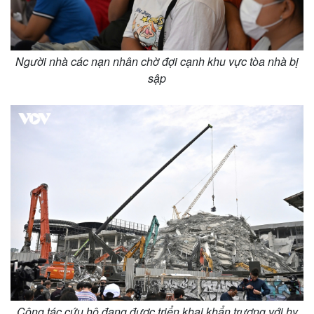
Vụ án
Vũ khí
Tin nóng
Việt Nam
Tư vấn luật
Phân tích
Người nhà các nạn nhân chờ đợi cạnh khu vực tòa nhà bị
sập
Công tác cứu hộ đang được triển khai khẩn trương với hy