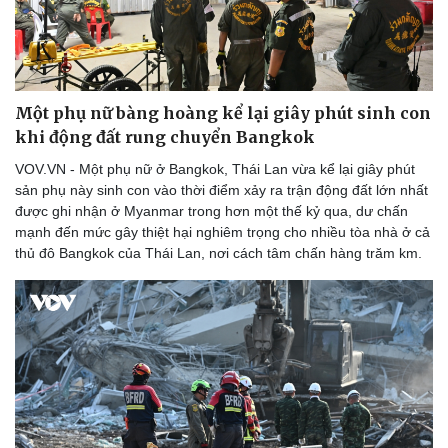
Một phụ nữ bàng hoàng kể lại giây phút sinh con
khi động đất rung chuyển Bangkok
Sức khỏe
Đời sống
VOV.VN - Một phụ nữ ở Bangkok, Thái Lan vừa kể lại giây phút
Dinh dưỡng - món ngon
Nhà đẹp
sản phụ này sinh con vào thời điểm xảy ra trận động đất lớn nhất
Cây thuốc
Blog
được ghi nhận ở Myanmar trong hơn một thế kỷ qua, dư chấn
Sản phụ khoa
Tình yêu - Gia đình
mạnh đến mức gây thiệt hại nghiêm trọng cho nhiều tòa nhà ở cả
Nhi khoa
thủ đô Bangkok của Thái Lan, nơi cách tâm chấn hàng trăm km.
Nam khoa
Làm đẹp - giảm cân
Phòng mạch online
Ăn sạch sống khỏe