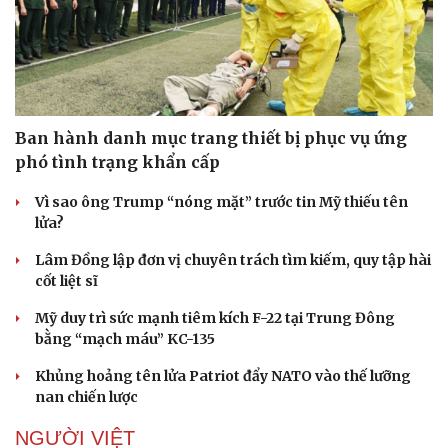
Ban hành danh mục trang thiết bị phục vụ ứng
phó tình trạng khẩn cấp
Vì sao ông Trump “nóng mặt” trước tin Mỹ thiếu tên
lửa?
Lâm Đồng lập đơn vị chuyên trách tìm kiếm, quy tập hài
cốt liệt sĩ
Mỹ duy trì sức mạnh tiêm kích F-22 tại Trung Đông
bằng “mạch máu” KC-135
Khủng hoảng tên lửa Patriot đẩy NATO vào thế lưỡng
nan chiến lược
NGƯỜI VIỆT