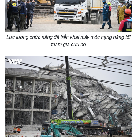
Lực lượng chức năng đã trển khai máy móc hạng nặng tới
tham gia cứu hộ
Kinh tế
Thị trường
Bất động sản
Giá vàng
Khởi nghiệp
Tiêu dùng
Tỷ giá
Chứng khoán