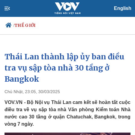
English
THẾ GIỚI
/
Thái Lan thành lập ủy ban điều
Chính trị
Xã hội
Đảng
Tin 24h
tra vụ sập tòa nhà 30 tầng ở
Tổ chức nhân sự
Dự báo thời tiết
Bangkok
Quốc hội
Giáo dục
Nhận diện sự thật
Dấu ấn VOV
Việc làm
Chủ Nhật, 23:05, 30/03/2025
Biển đảo
VOV.VN - Bộ Nội vụ Thái Lan cam kết sẽ hoàn tất cuộc
điều tra về vụ sập tòa nhà Văn phòng Kiểm toán Nhà
nước cao 30 tầng ở quận Chatuchak, Bangkok, trong
vòng 7 ngày.