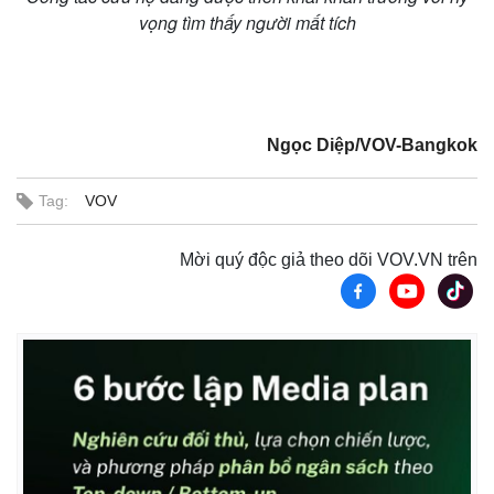
vọng tìm thấy người mất tích
T
h
i
The media could not be loaded, either because the server
s
i
or network failed or because the format is not supported.
s
a
Ngọc Diệp/VOV-Bangkok
m
o
d
a
l
Tag:
VOV
w
i
n
d
o
Mời quý độc giả theo dõi VOV.VN trên
w
.