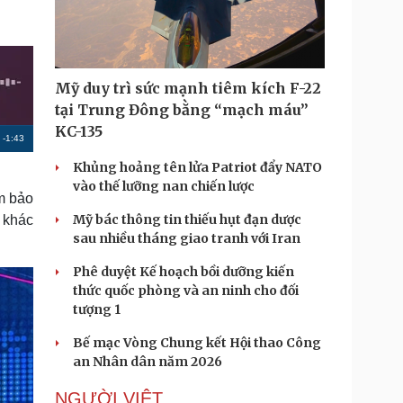
Doanh nghiệp 24h
Tin Công nghệ
Doanh nhân
Trải nghiệm
ì cộng đồng
Chuyển đổi số
Mỹ duy trì sức mạnh tiêm kích F-22
u lịch
Podcast
tại Trung Đông bằng “mạch máu”
Tư vấn
Câu chuyện thời sự
KC-135
R
-
1:43
Săn Tour
Đọc truyện đêm khuya
heck-in
Cửa sổ tình yêu
Khủng hoảng tên lửa Patriot đẩy NATO
e
Kể chuyện cho bé
vào thế lưỡng nan chiến lược
m
Hạt giống tâm hồn
ảm bảo
Mỹ bác thông tin thiếu hụt đạn dược
 khác
a
sau nhiều tháng giao tranh với Iran
i
Phê duyệt Kế hoạch bồi dưỡng kiến
n
thức quốc phòng và an ninh cho đối
i
tượng 1
n
Bế mạc Vòng Chung kết Hội thao Công
g
an Nhân dân năm 2026
T
NGƯỜI VIỆT