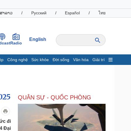
ສາລາວ
/
Русский
/
Español
/
ไทย
English
dcast
Radio
ệp
Công nghệ
Sức khỏe
Đời sống
Văn hóa
Giải trí
inh tế
Thị trường
ất động sản
Giá vàng
hởi nghiệp
Tiêu dùng
Tỷ giá
025
QUÂN SỰ - QUỐC PHÒNG
Chứng khoán
Giá cà phê
oanh nghiệp
Công nghệ
ức đi
4 Đại
hông tin doanh nghiệp
Sành điệu