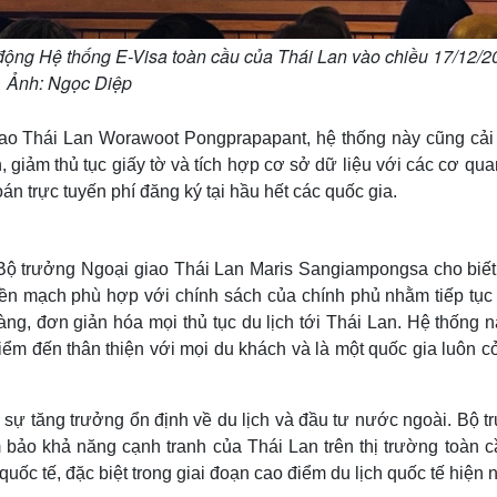
i động Hệ thống E-Visa toàn cầu của Thái Lan vào chiều 17/12/2
Ảnh: Ngọc Diệp
o Thái Lan Worawoot Pongprapapant, hệ thống này cũng cải 
 giảm thủ tục giấy tờ và tích hợp cơ sở dữ liệu với các cơ qua
án trực tuyến phí đăng ký tại hầu hết các quốc gia.
 Bộ trưởng Ngoại giao Thái Lan Maris Sangiampongsa cho biết,
 liền mạch phù hợp với chính sách của chính phủ nhằm tiếp tụ
ng, đơn giản hóa mọi thủ tục du lịch tới Thái Lan. Hệ thống 
iểm đến thân thiện với mọi du khách và là một quốc gia luôn 
 ​​sự tăng trưởng ổn định về du lịch và đầu tư nước ngoài. Bộ 
 bảo khả năng cạnh tranh của Thái Lan trên thị trường toàn c
quốc tế, đặc biệt trong giai đoạn cao điểm du lịch quốc tế hiện 