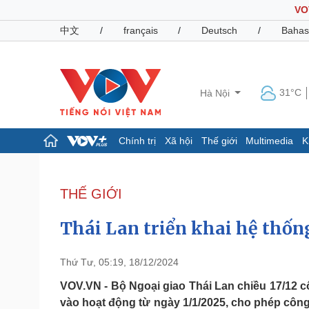
VO
中文
/
français
/
Deutsch
/
Bahas
31°C
Hà Nội
Chính trị
Xã hội
Thế giới
Multimedia
K
Chính trị
Xã hội
Đảng
Tin 24h
THẾ GIỚI
Tổ chức nhân sự
Dự báo thời tiết
Quốc hội
Giáo dục
Thái Lan triển khai hệ thống
Nhận diện sự thật
Dấu ấn VOV
Việc làm
Biển đảo
Thứ Tư, 05:19, 18/12/2024
Pháp luật
Quân sự - Quốc phòng
VOV.VN - Bộ Ngoại giao Thái Lan chiều 17/12 c
vào hoạt động từ ngày 1/1/2025, cho phép công 
Vụ án
Vũ khí