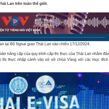
Lịch thi đấu bóng đá
Xe máy
i Lan trên toàn thế giới.
Thế giới thể thao
Tư vấn
eSports
V
Hậu trường
Văn hóa
Giải trí
D
Sân khấu - Điện ảnh
Nghệ sĩ
Văn học
Thời trang
Âm nhạc
Sao Việt
c
an tại Bộ Ngoại giao Thái Lan vào chiều 17/12/2024.
Di sản
n bản nâng cấp của quy trình cấp thị thực của Thái Lan nhằm đ
n thị thực nhập cảnh vào xứ sở chùa Vàng với các mục đích