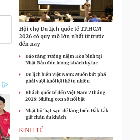
Hội chợ Du lịch quốc tế TP.HCM
2026 có quy mô lớn nhất từ trước
đến nay
Bảo tàng Tưởng niệm Hòa bình tại
Nhật Bản đón lượng khách kỷ lục
Du lịch biển Việt Nam: Muốn bứt phá
phải vượt khỏi lợi thế tự nhiên
Khách quốc tế đến Việt Nam 7 tháng
2026: Những con số nổi bật
Nhặt bỏ 'hạt sạn' để làng biển Đắk Lắk
giữ chân du khách
KINH TẾ