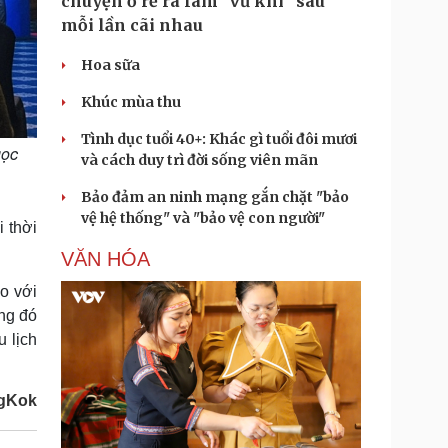
chuyện ở rể ra làm "vũ khí" sau
mỗi lần cãi nhau
Hoa sữa
Khúc mùa thu
Tình dục tuổi 40+: Khác gì tuổi đôi mươi
gọc
và cách duy trì đời sống viên mãn
Bảo đảm an ninh mạng gắn chặt "bảo
vệ hệ thống" và "bảo vệ con người"
 thời
VĂN HÓA
o với
ong đó
u lịch
ngKok