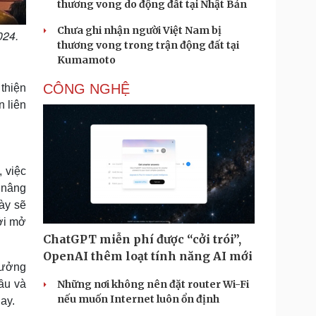
thương vong do động đất tại Nhật Bản
Chưa ghi nhận người Việt Nam bị
024.
thương vong trong trận động đất tại
Kumamoto
CÔNG NGHỆ
thiện
n liên
 việc
c nâng
này sẽ
cởi mở
ChatGPT miễn phí được “cởi trói”,
OpenAI thêm loạt tính năng AI mới
trưởng
Những nơi không nên đặt router Wi-Fi
ầu và
nếu muốn Internet luôn ổn định
nay.