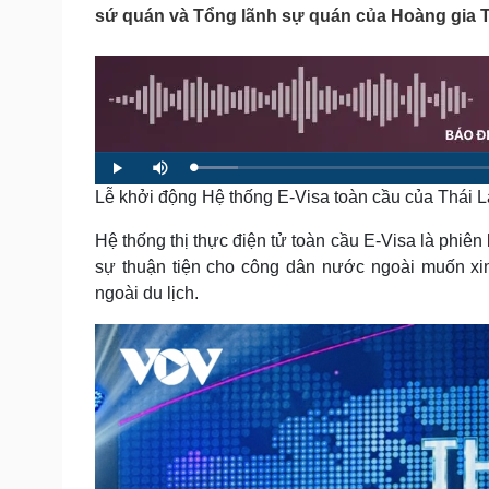
Tin nóng
Việt Nam
sứ quán và Tổng lãnh sự quán của Hoàng gia Thá
Tư vấn luật
Phân tích
Sức khỏe
Đời sống
Dinh dưỡng - món ngon
Nhà đẹp
Cây thuốc
Blog
L
P
M
o
l
u
Sản phụ khoa
Tình yêu - Gia đình
a
Lễ khởi động Hệ thống E-Visa toàn cầu của Thái L
a
t
d
y
e
Nhi khoa
e
d
Nam khoa
:
Hệ thống thị thực điện tử toàn cầu E-Visa là phiê
5
.
Làm đẹp - giảm cân
sự thuận tiện cho công dân nước ngoài muốn xi
8
9
Phòng mạch online
ngoài du lịch.
%
Ăn sạch sống khỏe
Cải chính