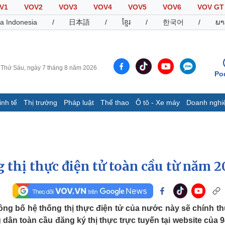
V1
VOV2
VOV3
VOV4
VOV5
VOV6
VOV GT
a Indonesia
/
日本語
/
ខ្មែរ
/
한국어
/
ພາ
Thứ Sáu, ngày 7 tháng 8 năm 2026
Po
inh tế
Thị trường
Pháp luật
Thể thao
Ô tô - Xe máy
Doanh nghi
Thế giới
Multimedia
K
Quan sát
Video
B
Cuộc sống đó đây
Ảnh
K
Hồ sơ
E-Magazine
 thị thực điện tử toàn cầu từ năm 2
Infographic
Thể thao
Ô tô - Xe máy
D
ông bố hệ thống thị thực điện tử của nước này sẽ chính th
dân toàn cầu đăng ký thị thực trực tuyến tại website của 9
Bóng đá
Ô tô
T