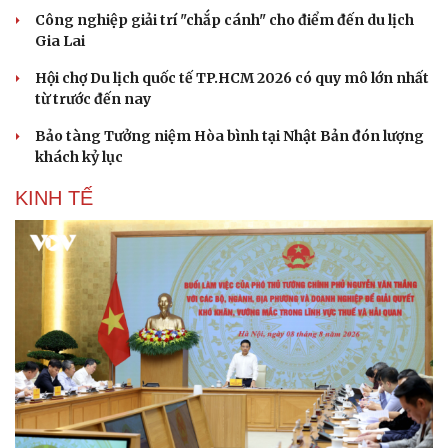
Công nghiệp giải trí "chắp cánh" cho điểm đến du lịch
Gia Lai
Văn hóa
Giải trí
Hội chợ Du lịch quốc tế TP.HCM 2026 có quy mô lớn nhất
từ trước đến nay
Sân khấu - Điện ảnh
Nghệ sĩ
Văn học
Thời trang
Bảo tàng Tưởng niệm Hòa bình tại Nhật Bản đón lượng
Âm nhạc
Sao Việt
khách kỷ lục
Di sản
KINH TẾ