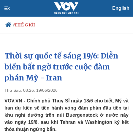
English
THẾ GIỚI
/
Thời sự quốc tế sáng 19/6: Diễn
Chính trị
Xã hội
Đảng
Tin 24h
biến bất ngờ trước cuộc đàm
Tổ chức nhân sự
Dự báo thời tiết
phán Mỹ - Iran
Quốc hội
Giáo dục
Nhận diện sự thật
Dấu ấn VOV
Việc làm
Thứ Sáu, 08:26, 19/06/2026
Biển đảo
VOV.VN - Chính phủ Thụy Sĩ ngày 18/6 cho biết, Mỹ và
Iran dự kiến sẽ tiến hành vòng đàm phán đầu tiên tại
khu nghỉ dưỡng trên núi Buergenstock ở nước này
vào ngày 19/6, sau khi Tehran và Washington ký kết
thỏa thuận ngừng bắn.