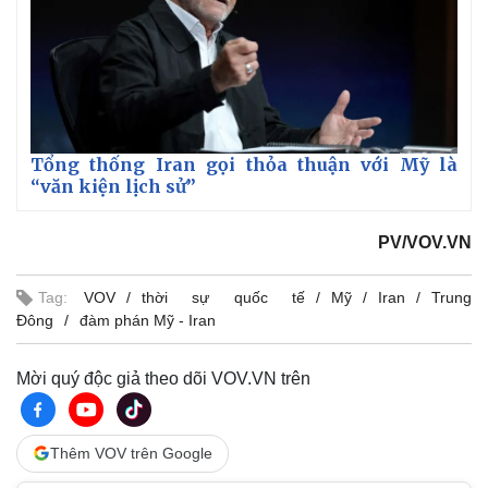
Tổng thống Iran gọi thỏa thuận với Mỹ là
“văn kiện lịch sử”
PV/VOV.VN
Tag:
VOV
thời sự quốc tế
Mỹ
Iran
Trung
Đông
đàm phán Mỹ - Iran
Mời quý độc giả theo dõi VOV.VN trên
Thêm VOV trên Google