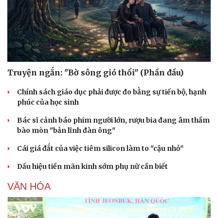
Sức khỏe
Đời sống
Dinh dưỡng - món ngon
Nhà đẹp
Cây thuốc
Blog
Sản phụ khoa
Tình yêu - Gia đình
Nhi khoa
Nam khoa
Truyện ngắn: "Bờ sông gió thổi" (Phần đầu)
Làm đẹp - giảm cân
Phòng mạch online
Chính sách giáo dục phải được đo bằng sự tiến bộ, hạnh
Ăn sạch sống khỏe
phúc của học sinh
Bác sĩ cảnh báo phim người lớn, rượu bia đang âm thầm
bào mòn "bản lĩnh đàn ông"
Cái giá đắt của việc tiêm silicon làm to "cậu nhỏ"
Dấu hiệu tiền mãn kinh sớm phụ nữ cần biết
VĂN HÓA