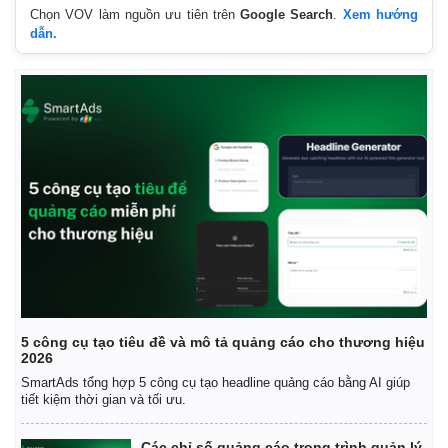
Chọn VOV làm nguồn ưu tiên trên
Google Search
.
Xem hướng
dẫn.
Thế giới
Multimedia
Quan sát
Video
Cuộc sống đó đây
Ảnh
Hồ sơ
E-Magazine
Infographic
5 công cụ tạo tiêu đề và mô tả quảng cáo cho thương hiệu
2026
SmartAds tổng hợp 5 công cụ tạo headline quảng cáo bằng AI giúp
tiết kiệm thời gian và tối ưu.
Các chỉ số quảng cáo trong trình quản lý