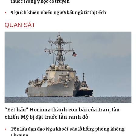
thuốc trong y học cổ truyền
9 lợi ích khiến nhiều người bất ngờ từ thịt ếch
QUAN SÁT
“Yết hầu” Hormuz thành con bài của Iran, tàu
chiến Mỹ bị đặt trước lằn ranh đỏ
Tên lửa đạn đạo Nga khoét sâu lỗ hổng phòng không
Ukraine