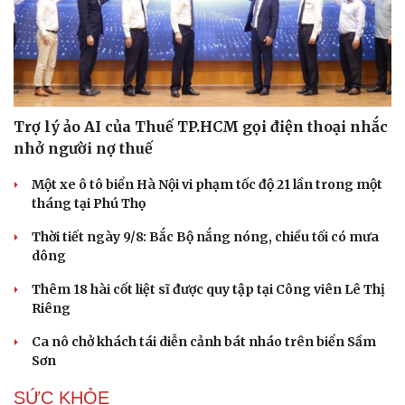
Trợ lý ảo AI của Thuế TP.HCM gọi điện thoại nhắc
nhở người nợ thuế
Một xe ô tô biển Hà Nội vi phạm tốc độ 21 lần trong một
tháng tại Phú Thọ
Thời tiết ngày 9/8: Bắc Bộ nắng nóng, chiều tối có mưa
dông
Thêm 18 hài cốt liệt sĩ được quy tập tại Công viên Lê Thị
Riêng
Ca nô chở khách tái diễn cảnh bát nháo trên biển Sầm
Sơn
SỨC KHỎE