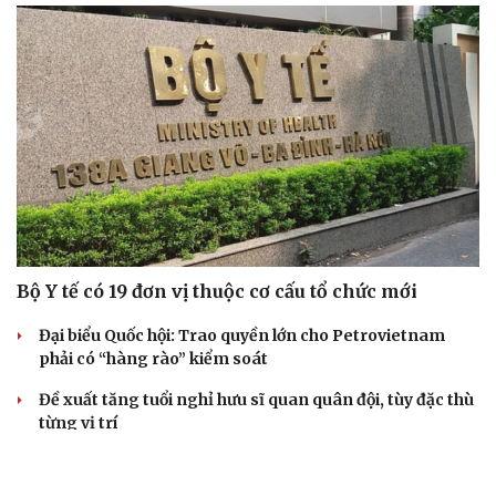
Bộ Y tế có 19 đơn vị thuộc cơ cấu tổ chức mới
Đại biểu Quốc hội: Trao quyền lớn cho Petrovietnam
phải có “hàng rào” kiểm soát
Đề xuất tăng tuổi nghỉ hưu sĩ quan quân đội, tùy đặc thù
từng vị trí
Đại tướng Phan Văn Giang: Cấp phép UAV phải gắn với
định danh để bảo vệ bầu trời