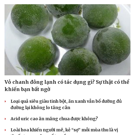
Du lịch
Podcast
Tư vấn
Câu chuyện thời sự
Săn Tour
Đọc truyện đêm khuya
check-in
Cửa sổ tình yêu
Kể chuyện cho bé
Hạt giống tâm hồn
Vỏ chanh đông lạnh có tác dụng gì? Sự thật có thể
khiến bạn bất ngờ
Loại quả siêu giàu tinh bột, ăn xanh vẫn bổ dưỡng đủ
đường lại không lo tăng cân
Acid uric cao ăn măng chua được không?
Loài hoa khiến người mê, kẻ “sợ” mỗi mùa thu là vị