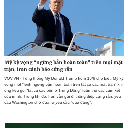
Thể thao
Ô tô - Xe máy
Bóng đá
Ô tô
Lịch thi đấu bóng đá
Xe máy
Thế giới thể thao
Tư vấn
eSports
Hậu trường
Mỹ kỳ vọng “ngừng bắn hoàn toàn” trên mọi mặt
trận, Iran cảnh báo cứng rắn
VOV.VN - Tổng thống Mỹ Donald Trump hôm 18/6 cho biết, Mỹ kỳ
vọng một “lệnh ngừng bắn hoàn toàn trên tất cả các mặt trận” khi
ông kêu gọi “tất cả các bên ở Trung Đông” tuân thủ các cam kết
của mình. Trong khi đó, Iran vẫn gửi đi thông điệp cứng rắn, yêu
cầu Washington chớ đưa ra yêu cầu “quá đáng”.