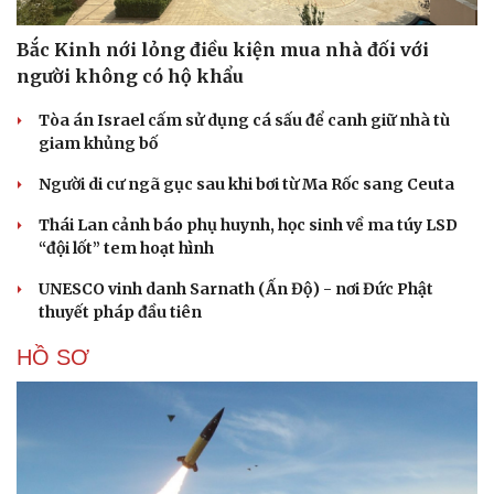
Cải chính
Bắc Kinh nới lỏng điều kiện mua nhà đối với
người không có hộ khẩu
Tòa án Israel cấm sử dụng cá sấu để canh giữ nhà tù
giam khủng bố
Người di cư ngã gục sau khi bơi từ Ma Rốc sang Ceuta
Thái Lan cảnh báo phụ huynh, học sinh về ma túy LSD
“đội lốt” tem hoạt hình
UNESCO vinh danh Sarnath (Ấn Độ) - nơi Đức Phật
thuyết pháp đầu tiên
HỒ SƠ