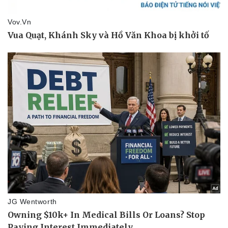
Pháp luật
Quân sự - Quốc phòng
Vụ án
Vũ khí
Tin nóng
Việt Nam
Tư vấn luật
Phân tích