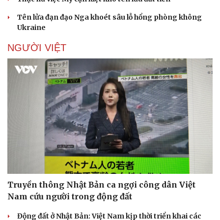
Tên lửa đạn đạo Nga khoét sâu lỗ hổng phòng không
Ukraine
Doanh nghiệp
Công nghệ
Thông tin doanh nghiệp
Sành điệu
NGƯỜI VIỆT
Doanh nghiệp 24h
Tin Công nghệ
Doanh nhân
Trải nghiệm
Vì cộng đồng
Chuyển đổi số
Truyền thông Nhật Bản ca ngợi công dân Việt
Nam cứu người trong động đất
Động đất ở Nhật Bản: Việt Nam kịp thời triển khai các