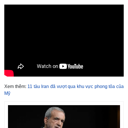
Xem thêm:
11 tàu Iran đã vượt qua khu vực phong tỏa của
Mỹ