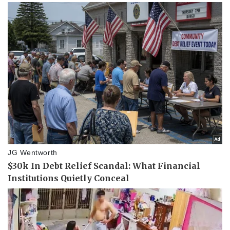
Kinh tế
Thị trường
Bất động sản
Giá vàng
Khởi nghiệp
Tiêu dùng
Tỷ giá
Chứng khoán
Giá cà phê