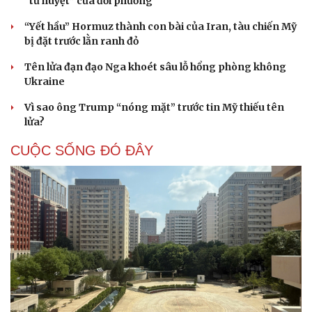
“tử huyệt” của đối phương
“Yết hầu” Hormuz thành con bài của Iran, tàu chiến Mỹ
bị đặt trước lằn ranh đỏ
Tên lửa đạn đạo Nga khoét sâu lỗ hổng phòng không
Ukraine
Vì sao ông Trump “nóng mặt” trước tin Mỹ thiếu tên
lửa?
CUỘC SỐNG ĐÓ ĐÂY