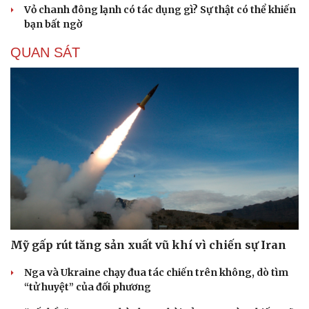
Vỏ chanh đông lạnh có tác dụng gì? Sự thật có thể khiến
bạn bất ngờ
QUAN SÁT
Mỹ gấp rút tăng sản xuất vũ khí vì chiến sự Iran
Du lịch
Podcast
Tư vấn
Câu chuyện thời sự
Nga và Ukraine chạy đua tác chiến trên không, dò tìm
Săn Tour
Đọc truyện đêm khuya
“tử huyệt” của đối phương
check-in
Cửa sổ tình yêu
Kể chuyện cho bé