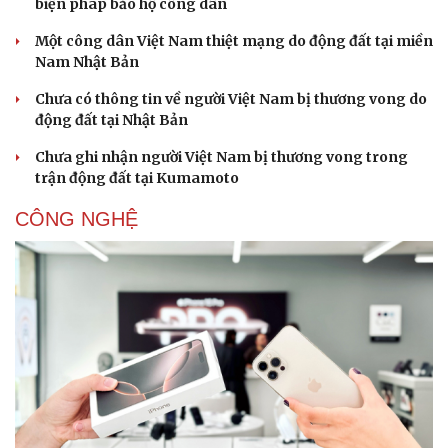
biện pháp bảo hộ công dân
Một công dân Việt Nam thiệt mạng do động đất tại miền
Nam Nhật Bản
Doanh nghiệp
Công nghệ
Chưa có thông tin về người Việt Nam bị thương vong do
động đất tại Nhật Bản
Thông tin doanh nghiệp
Sành điệu
Doanh nghiệp 24h
Tin Công nghệ
Chưa ghi nhận người Việt Nam bị thương vong trong
Doanh nhân
Trải nghiệm
trận động đất tại Kumamoto
Vì cộng đồng
Chuyển đổi số
CÔNG NGHỆ