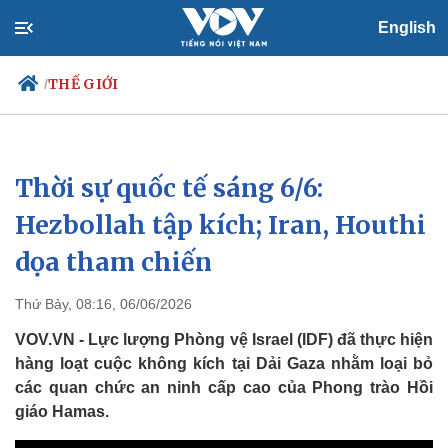
English
THẾ GIỚI
/
Thời sự quốc tế sáng 6/6:
Chính trị
Xã hội
Đảng
Tin 24h
Hezbollah tập kích; Iran, Houthi
Tổ chức nhân sự
Dự báo thời tiết
dọa tham chiến
Quốc hội
Giáo dục
Nhận diện sự thật
Dấu ấn VOV
Việc làm
Thứ Bảy, 08:16, 06/06/2026
Biển đảo
VOV.VN - Lực lượng Phòng vệ Israel (IDF) đã thực hiện
hàng loạt cuộc không kích tại Dải Gaza nhằm loại bỏ
các quan chức an ninh cấp cao của Phong trào Hồi
giáo Hamas.