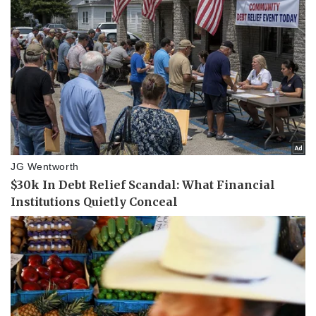
Kinh tế
Thị trường
Bất động sản
Giá vàng
Khởi nghiệp
Tiêu dùng
Tỷ giá
Chứng khoán