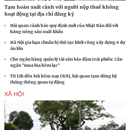
Tạm hoãn xuất cảnh với người nộp thuế không
hoạt động tại địa chỉ đăng ký
Hải quan cảnh báo quy định mới của Nhật Bản đối với
hàng nông sản xuất khẩu
Hà Nội gia hạn chuẩn bị thủ tục khởi công xây dựng 6 dự
án lớn
Cho ngân hàng quản lý tài sản bảo đảm trái phiếu: Cần
ngăn "mua bia kèm lạc"
Từ 12h đến 14h hôm nay (9/8), hải quan tạm dừng hệ
thống thông quan tự động
Văn hóa
Giải trí
XÃ HỘI
Sân khấu - Điện ảnh
Nghệ sĩ
Văn học
Thời trang
Âm nhạc
Sao Việt
Di sản