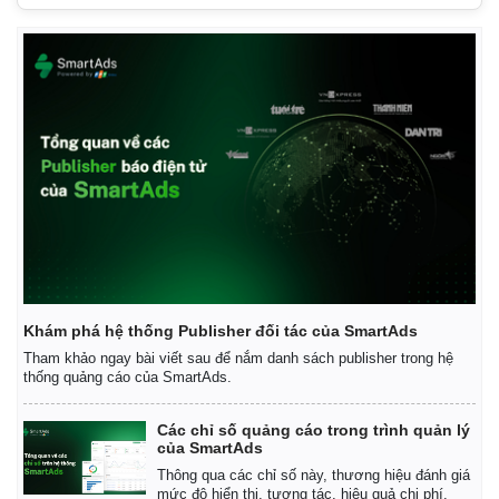
Thế giới
Multimedia
Khám phá hệ thống Publisher đối tác của SmartAds
Quan sát
Video
Tham khảo ngay bài viết sau để nắm danh sách publisher trong hệ
Cuộc sống đó đây
Ảnh
thống quảng cáo của SmartAds.
Hồ sơ
E-Magazine
Infographic
Các chỉ số quảng cáo trong trình quản lý
của SmartAds
Thông qua các chỉ số này, thương hiệu đánh giá
mức độ hiển thị, tương tác, hiệu quả chi phí.