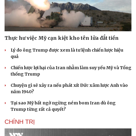
Thực hư việc Mỹ cạn kiệt kho tên lửa đắt tiền
Lý do ông Trump được xem là tư lệnh chiến lược hiệu
quả
Chiến lược lợi hại của Iran nhằm làm suy yếu Mỹ và Tổng
thống Trump
Chuyện gì sẽ xảy ra nếu phát xít Đức xâm lược Anh vào
năm 1940?
Tại sao Mỹ bất ngờ ngừng ném bom Iran dù ông
Trump từng rất cả quyết?
CHÍNH TRỊ
Cải chính