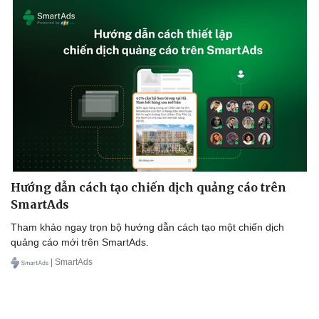
Thể thao
Ô tô - Xe máy
Bóng đá
Ô tô
Lịch thi đấu bóng đá
Xe máy
Thế giới thể thao
Tư vấn
eSports
Hậu trường
Hướng dẫn cách tạo chiến dịch quảng cáo trên
SmartAds
Tham khảo ngay trọn bộ hướng dẫn cách tạo một chiến dịch
quảng cáo mới trên SmartAds.
| SmartAds