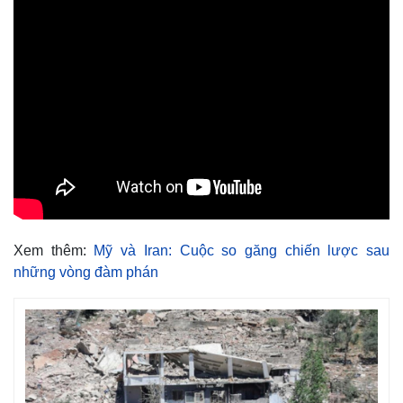
Xem thêm:
Mỹ và Iran: Cuộc so găng chiến lược sau
những vòng đàm phán