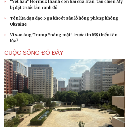
“Yết hầu” Hormuz thành con bài của Iran, tàu chiến Mỹ
Hạt giống tâm hồn
bị đặt trước lằn ranh đỏ
Tên lửa đạn đạo Nga khoét sâu lỗ hổng phòng không
Ukraine
Vì sao ông Trump “nóng mặt” trước tin Mỹ thiếu tên
lửa?
CUỘC SỐNG ĐÓ ĐÂY