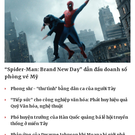
Sức khỏe
Đời sống
Dinh dưỡng - món ngon
Nhà đẹp
Cây thuốc
Blog
Sản phụ khoa
Tình yêu - Gia đình
“Spider-Man: Brand New Day” dẫn đầu doanh số
Nhi khoa
phòng vé Mỹ
Nam khoa
Làm đẹp - giảm cân
Phong slư - “thư tình” bằng dân ca của người Tày
Phòng mạch online
Ăn sạch sống khỏe
“Tiếp sức” cho công nghiệp văn hóa: Phát huy hiệu quả
Quỹ Văn hóa, nghệ thuật
Phó huyện trưởng của Hàn Quốc quảng bá lễ hội truyền
thống ở miền Tây
Phản ứng của Dwayne Johnson khi Moana bị giới phê