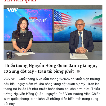
Vụ án
Vũ khí
Tin nóng
Việt Nam
Tư vấn luật
Phân tích
Thiếu tướng Nguyễn Hồng Quân đánh giá nguy
cơ xung đột Mỹ - Iran tái bùng phát
VOV.VN - Cuối tháng 5 và đầu tháng 6/2026 đã xuất hiện những
dấu hiệu nguy hiểm về khả năng xung đột quân sự Mỹ - Iran leo
thang trở lại ác liệt như trước hoặc thậm chí còn hơn nữa. Thiếu
tướng Nguyễn Hồng Quân - nguyên Phó Viện trưởng Viện Chiến
lược quốc phòng, bình luận về những diễn biến mới trong xung
đột này.