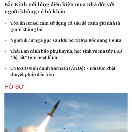
Bắc Kinh nới lỏng điều kiện mua nhà đối với
người không có hộ khẩu
Tòa án Israel cấm sử dụng cá sấu để canh giữ nhà tù
giam khủng bố
Người di cư ngã gục sau khi bơi từ Ma Rốc sang Ceuta
Thái Lan cảnh báo phụ huynh, học sinh về ma túy LSD
“đội lốt” tem hoạt hình
UNESCO vinh danh Sarnath (Ấn Độ) - nơi Đức Phật
thuyết pháp đầu tiên
HỒ SƠ