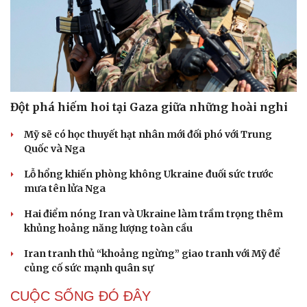
Đột phá hiếm hoi tại Gaza giữa những hoài nghi
Mỹ sẽ có học thuyết hạt nhân mới đối phó với Trung
Quốc và Nga
Lỗ hổng khiến phòng không Ukraine đuối sức trước
mưa tên lửa Nga
Hai điểm nóng Iran và Ukraine làm trầm trọng thêm
khủng hoảng năng lượng toàn cầu
Iran tranh thủ “khoảng ngừng” giao tranh với Mỹ để
củng cố sức mạnh quân sự
CUỘC SỐNG ĐÓ ĐÂY