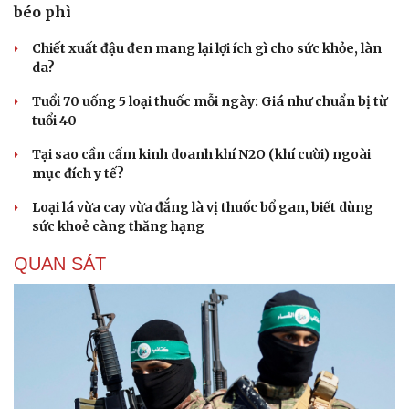
béo phì
Chiết xuất đậu đen mang lại lợi ích gì cho sức khỏe, làn
da?
Tuổi 70 uống 5 loại thuốc mỗi ngày: Giá như chuẩn bị từ
tuổi 40
Tại sao cần cấm kinh doanh khí N2O (khí cười) ngoài
mục đích y tế?
Loại lá vừa cay vừa đắng là vị thuốc bổ gan, biết dùng
sức khoẻ càng thăng hạng
QUAN SÁT
Du lịch
Podcast
Tư vấn
Câu chuyện thời sự
Săn Tour
Đọc truyện đêm khuya
check-in
Cửa sổ tình yêu
Kể chuyện cho bé