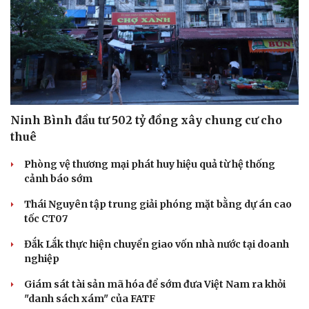
Ninh Bình đầu tư 502 tỷ đồng xây chung cư cho
thuê
Phòng vệ thương mại phát huy hiệu quả từ hệ thống
cảnh báo sớm
Thái Nguyên tập trung giải phóng mặt bằng dự án cao
Văn hóa
Giải trí
tốc CT07
Sân khấu - Điện ảnh
Nghệ sĩ
Văn học
Thời trang
Đắk Lắk thực hiện chuyển giao vốn nhà nước tại doanh
Âm nhạc
Sao Việt
nghiệp
Di sản
Giám sát tài sản mã hóa để sớm đưa Việt Nam ra khỏi
"danh sách xám" của FATF