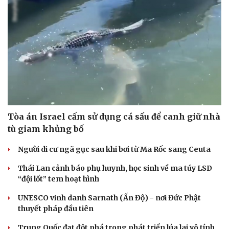
Tòa án Israel cấm sử dụng cá sấu để canh giữ nhà
tù giam khủng bố
Người di cư ngã gục sau khi bơi từ Ma Rốc sang Ceuta
Thái Lan cảnh báo phụ huynh, học sinh về ma túy LSD
“đội lốt” tem hoạt hình
UNESCO vinh danh Sarnath (Ấn Độ) - nơi Đức Phật
thuyết pháp đầu tiên
Trung Quốc đạt đột phá trong phát triển lúa lai vô tính