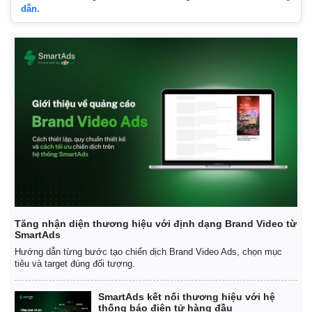
dẫn.
Thế giới
Multimedia
Quan sát
Video
Tăng nhận diện thương hiệu với định dạng Brand Video từ
Cuộc sống đó đây
Ảnh
SmartAds
Hồ sơ
E-Magazine
Hướng dẫn từng bước tạo chiến dịch Brand Video Ads, chọn mục
Infographic
tiêu và target đúng đối tượng.
SmartAds kết nối thương hiệu với hệ
thống báo điện tử hàng đầu