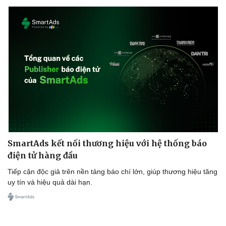
Thể thao
Ô tô - Xe máy
Bóng đá
Ô tô
Lịch thi đấu bóng đá
Xe máy
Thế giới thể thao
Tư vấn
eSports
Hậu trường
SmartAds kết nối thương hiệu với hệ thống báo
điện tử hàng đầu
Tiếp cận độc giả trên nền tảng báo chí lớn, giúp thương hiệu tăng
uy tín và hiệu quả dài hạn.