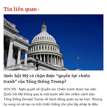
Vụ án
Vũ khí
Tin nóng
Việt Nam
Tin liên quan
Tư vấn luật
Phân tích
Quốc hội Mỹ có chặn được “quyền lực chiến
tranh” của Tổng thống Trump?
VOV.VN - Nghị quyết về Quyền lực Chiến tranh được hai viện
Quốc hội Mỹ thông qua là một bước tiến lớn nhằm cảnh báo
Tổng thống Donald Trump về hành động quân sự tại Iran. Nhưng
hy vọng nó sẽ tạo ra một chiến thắng cho phe lập pháp là điều