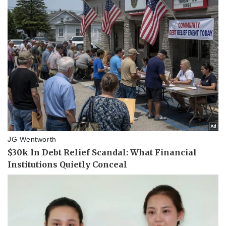
Kinh tế
Thị trường
Bất động sản
Giá vàng
Khởi nghiệp
Tiêu dùng
Tỷ giá
Chứng khoán