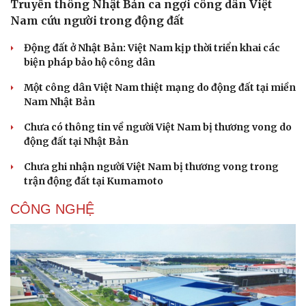
Truyền thông Nhật Bản ca ngợi công dân Việt
Nam cứu người trong động đất
Động đất ở Nhật Bản: Việt Nam kịp thời triển khai các
biện pháp bảo hộ công dân
Doanh nghiệp
Công nghệ
Thông tin doanh nghiệp
Sành điệu
Một công dân Việt Nam thiệt mạng do động đất tại miền
Doanh nghiệp 24h
Tin Công nghệ
Nam Nhật Bản
Doanh nhân
Trải nghiệm
Vì cộng đồng
Chuyển đổi số
Chưa có thông tin về người Việt Nam bị thương vong do
động đất tại Nhật Bản
Chưa ghi nhận người Việt Nam bị thương vong trong
trận động đất tại Kumamoto
CÔNG NGHỆ