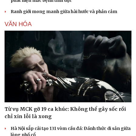
phát hiện mắc bệnh tình dục
Ranh giới mong manh giữa hài hước và phản cảm
VĂN HÓA
Sức khỏe
Đời sống
Dinh dưỡng - món ngon
Nhà đẹp
Cây thuốc
Blog
Sản phụ khoa
Tình yêu - Gia đình
Nhi khoa
Nam khoa
Làm đẹp - giảm cân
Phòng mạch online
Ăn sạch sống khỏe
Từ vụ MCK gỡ 19 ca khúc: Không thể gây sốc rồi
chỉ xin lỗi là xong
Hà Nội sắp cải tạo 131 vòm cầu đá: Đánh thức di sản giữa
lòng phố cổ