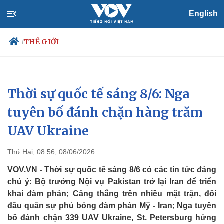
English
THẾ GIỚI
/
Thời sự quốc tế sáng 8/6: Nga
Chính trị
Xã hội
Đảng
Tin 24h
tuyên bố đánh chặn hàng trăm
Tổ chức nhân sự
Dự báo thời tiết
UAV Ukraine
Quốc hội
Giáo dục
Nhận diện sự thật
Dấu ấn VOV
Việc làm
Thứ Hai, 08:56, 08/06/2026
Biển đảo
VOV.VN - Thời sự quốc tế sáng 8/6 có các tin tức đáng
chú ý: Bộ trưởng Nội vụ Pakistan trở lại Iran để triển
khai đàm phán; Căng thẳng trên nhiều mặt trận, đối
đầu quân sự phủ bóng đàm phán Mỹ - Iran; Nga tuyên
bố đánh chặn 339 UAV Ukraine, St. Petersburg hứng