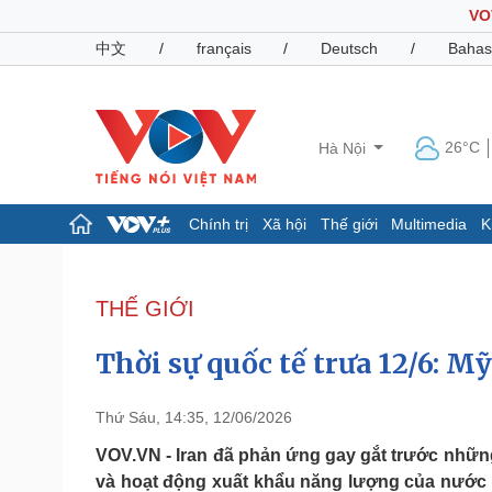
VO
中文
/
français
/
Deutsch
/
Bahas
26°C
Hà Nội
Chính trị
Xã hội
Thế giới
Multimedia
K
Chính trị
Xã hội
Đảng
Tin 24h
THẾ GIỚI
Tổ chức nhân sự
Dự báo thời tiết
Quốc hội
Giáo dục
Thời sự quốc tế trưa 12/6: M
Nhận diện sự thật
Dấu ấn VOV
Việc làm
Biển đảo
Thứ Sáu, 14:35, 12/06/2026
Pháp luật
Quân sự - Quốc phòng
VOV.VN - Iran đã phản ứng gay gắt trước nhữn
và hoạt động xuất khẩu năng lượng của nước 
Vụ án
Vũ khí