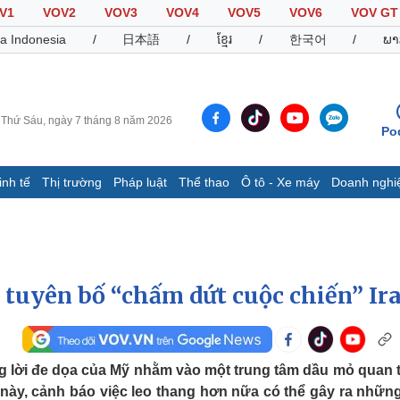
V1
VOV2
VOV3
VOV4
VOV5
VOV6
VOV GT
a Indonesia
/
日本語
/
ខ្មែរ
/
한국어
/
ພາ
Thứ Sáu, ngày 7 tháng 8 năm 2026
Po
inh tế
Thị trường
Pháp luật
Thể thao
Ô tô - Xe máy
Doanh nghi
Thế giới
Multimedia
K
Quan sát
Video
B
Cuộc sống đó đây
Ảnh
K
Hồ sơ
E-Magazine
ỹ tuyên bố “chấm dứt cuộc chiến” Ir
Infographic
Thể thao
Ô tô - Xe máy
D
g lời đe dọa của Mỹ nhằm vào một trung tâm dầu mỏ quan 
này, cảnh báo việc leo thang hơn nữa có thể gây ra nhữn
Bóng đá
Ô tô
T