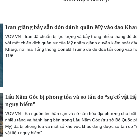
Iran giăng bẫy sẵn đón đánh quân Mỹ vào đảo Kha
VOV.VN - Iran đã chuẩn bị lực lượng và bẫy trong nhiều tháng để đ
với một chiến dịch quân sự của Mỹ nhằm giành quyền kiểm soát đả
Kharg, nơi mà Tổng thống Donald Trump đã đe dọa tấn công vào 
11/6.
Lầu Năm Góc bị phong tỏa và sơ tán do “sự cố vật li
nguy hiểm”
VOV.VN - Ba nguồn tin thân cận và sở cứu hỏa địa phương cho biết
nhiều tầng và hành lang bên trong Lầu Năm Góc (trụ sở Bộ Quốc 
Mỹ) đã bị phong tỏa và một số khu vực khác đang được sơ tán do “
vật liệu nguy hiểm”.