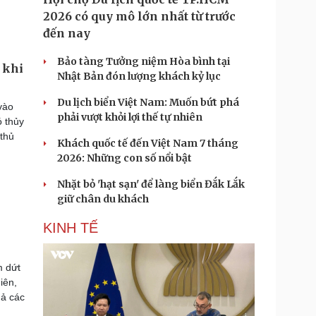
2026 có quy mô lớn nhất từ trước
đến nay
Bảo tàng Tưởng niệm Hòa bình tại
 khi
Nhật Bản đón lượng khách kỷ lục
Du lịch biển Việt Nam: Muốn bứt phá
vào
phải vượt khỏi lợi thế tự nhiên
ó thủy
 thủ
Khách quốc tế đến Việt Nam 7 tháng
2026: Những con số nổi bật
Nhặt bỏ 'hạt sạn' để làng biển Đắk Lắk
giữ chân du khách
KINH TẾ
m dứt
iên,
uả các