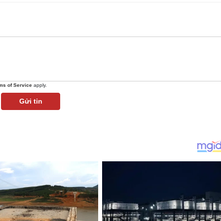
ms of Service
apply.
Gửi tin