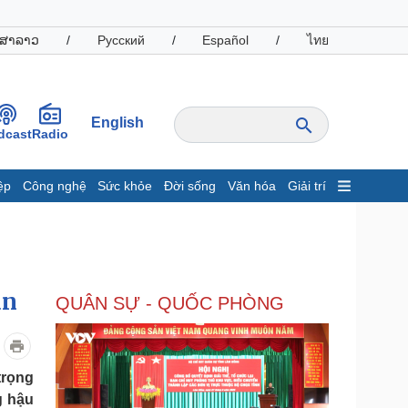
ສາລາວ
/
Русский
/
Español
/
ไทย
English
dcast
Radio
ệp
Công nghệ
Sức khỏe
Đời sống
Văn hóa
Giải trí
inh tế
Thị trường
ất động sản
Giá vàng
hởi nghiệp
Tiêu dùng
Tỷ giá
an
QUÂN SỰ - QUỐC PHÒNG
Chứng khoán
Giá cà phê
oanh nghiệp
Công nghệ
trọng
g hậu
hông tin doanh nghiệp
Sành điệu