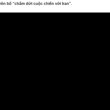
Lịch thi đấu bóng đá
Xe máy
yên bố “chấm dứt cuộc chiến với Iran”.
Thế giới thể thao
Tư vấn
eSports
V
Hậu trường
Văn hóa
Giải trí
D
Sân khấu - Điện ảnh
Nghệ sĩ
Văn học
Thời trang
Âm nhạc
Sao Việt
c
Di sản