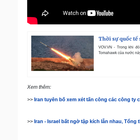
Thời sự quốc tế 
VOV.VN - Trong khi đó
Tomahawk của nước này 
Xem thêm:
>>
Iran tuyên bố xem xét tấn công các công ty
>>
Iran - Israel bất ngờ tập kích lẫn nhau, Tổng