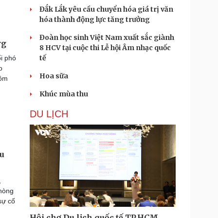
Đắk Lắk yêu cầu chuyển hóa giá trị văn
hóa thành động lực tăng trưởng
Đoàn học sinh Việt Nam xuất sắc giành
rg
8 HCV tại cuộc thi Lễ hội Âm nhạc quốc
tế
ối phó
o
Hoa sữa
hôm
Khúc mùa thu
DU LỊCH
ệu
,
phòng
sự cố
Hội chợ Du lịch quốc tế TP.HCM