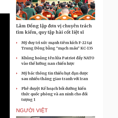
Doanh nghiệp 24h
Tin Công nghệ
Doanh nhân
Trải nghiệm
ì cộng đồng
Chuyển đổi số
Lâm Đồng lập đơn vị chuyên trách
u lịch
Podcast
tìm kiếm, quy tập hài cốt liệt sĩ
Tư vấn
Câu chuyện thời sự
Săn Tour
Đọc truyện đêm khuya
Mỹ duy trì sức mạnh tiêm kích F-22 tại
heck-in
Cửa sổ tình yêu
Trung Đông bằng “mạch máu” KC-135
Kể chuyện cho bé
Khủng hoảng tên lửa Patriot đẩy NATO
Hạt giống tâm hồn
vào thế lưỡng nan chiến lược
Mỹ bác thông tin thiếu hụt đạn dược
sau nhiều tháng giao tranh với Iran
Phê duyệt Kế hoạch bồi dưỡng kiến
thức quốc phòng và an ninh cho đối
tượng 1
NGƯỜI VIỆT