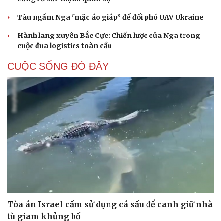
Tàu ngầm Nga "mặc áo giáp” để đối phó UAV Ukraine
Hành lang xuyên Bắc Cực: Chiến lược của Nga trong
cuộc đua logistics toàn cầu
CUỘC SỐNG ĐÓ ĐÂY
Tòa án Israel cấm sử dụng cá sấu để canh giữ nhà
tù giam khủng bố