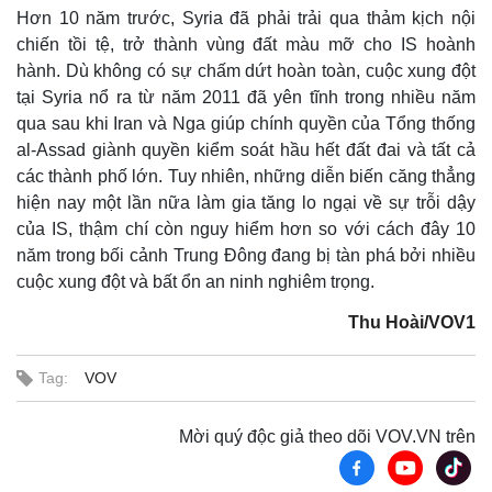
Hơn 10 năm trước, Syria đã phải trải qua thảm kịch nội
chiến tồi tệ, trở thành vùng đất màu mỡ cho IS hoành
hành. Dù không có sự chấm dứt hoàn toàn, cuộc xung đột
tại Syria nổ ra từ năm 2011 đã yên tĩnh trong nhiều năm
qua sau khi Iran và Nga giúp chính quyền của Tổng thống
al-Assad giành quyền kiểm soát hầu hết đất đai và tất cả
các thành phố lớn. Tuy nhiên, những diễn biến căng thẳng
hiện nay một lần nữa làm gia tăng lo ngại về sự trỗi dậy
của IS, thậm chí còn nguy hiểm hơn so với cách đây 10
năm trong bối cảnh Trung Đông đang bị tàn phá bởi nhiều
cuộc xung đột và bất ổn an ninh nghiêm trọng.
Thu Hoài/VOV1
Tag:
VOV
Kinh tế
Thị trường
Bất động sản
Giá vàng
Khởi nghiệp
Tiêu dùng
Mời quý độc giả theo dõi VOV.VN trên
Tỷ giá
Chứng khoán