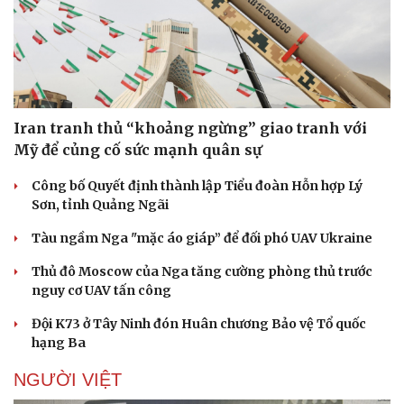
Iran tranh thủ “khoảng ngừng” giao tranh với
Sức khỏe
Đời sống
Mỹ để củng cố sức mạnh quân sự
Dinh dưỡng - món ngon
Nhà đẹp
Cây thuốc
Blog
Công bố Quyết định thành lập Tiểu đoàn Hỗn hợp Lý
Sản phụ khoa
Tình yêu - Gia đình
Sơn, tỉnh Quảng Ngãi
Nhi khoa
Tàu ngầm Nga "mặc áo giáp” để đối phó UAV Ukraine
Nam khoa
Làm đẹp - giảm cân
Thủ đô Moscow của Nga tăng cường phòng thủ trước
Phòng mạch online
nguy cơ UAV tấn công
Ăn sạch sống khỏe
Đội K73 ở Tây Ninh đón Huân chương Bảo vệ Tổ quốc
hạng Ba
NGƯỜI VIỆT