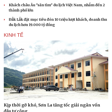
Hạt giống tâm hồn
Khách châu Âu "săn tìm" du lịch Việt Nam, nhắm đến 2
thành phố lớn
Đắk Lắk đặt mục tiêu đón 10 triệu lượt khách, doanh thu
du lịch hơn 19.000 tỷ đồng
KINH TẾ
Kịp thời gỡ khó, Sơn La tăng tốc giải ngân vốn
đầu tư công