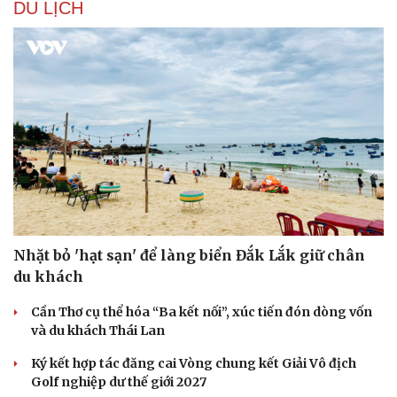
DU LỊCH
Nhặt bỏ 'hạt sạn' để làng biển Đắk Lắk giữ chân
du khách
Cần Thơ cụ thể hóa “Ba kết nối”, xúc tiến đón dòng vốn
Du lịch
Podcast
và du khách Thái Lan
Tư vấn
Câu chuyện thời sự
Săn Tour
Đọc truyện đêm khuya
Ký kết hợp tác đăng cai Vòng chung kết Giải Vô địch
check-in
Cửa sổ tình yêu
Golf nghiệp dư thế giới 2027
Kể chuyện cho bé