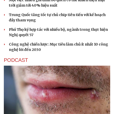
trời giảm tới 40% hiệu suất
Trung Quốc tăng tốc tự chủ chip tiên tiến với kế hoạch
đầy tham vọng
Phú Thọ ký hợp tác với nhiều bộ, ngành trong thực hiện
Nghị quyết 57
Công nghệ chiến lược: Mục tiêu làm chủ ít nhất 10 công
nghệ lõi đến 2030
PODCAST
Văn hóa
Giải trí
Sân khấu - Điện ảnh
Nghệ sĩ
Văn học
Thời trang
Âm nhạc
Sao Việt
Di sản