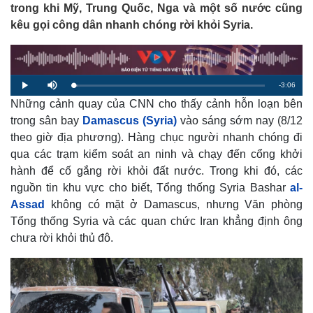
trong khi Mỹ, Trung Quốc, Nga và một số nước cũng
kêu gọi công dân nhanh chóng rời khỏi Syria.
R
-
3:06
L
P
M
o
l
u
a
Những cảnh quay của CNN cho thấy cảnh hỗn loạn bên
a
t
e
d
y
e
e
trong sân bay
Damascus (Syria)
vào sáng sớm nay (8/12
d
m
:
theo giờ địa phương). Hàng chục người nhanh chóng đi
2
.
a
2
qua các trạm kiểm soát an ninh và chạy đến cổng khởi
0
%
hành để cố gắng rời khỏi đất nước. Trong khi đó, các
i
nguồn tin khu vực cho biết, Tổng thống Syria Bashar
al-
n
Assad
không có mặt ở Damascus, nhưng Văn phòng
i
Tổng thống Syria và các quan chức Iran khẳng định ông
n
chưa rời khỏi thủ đô.
g
T
i