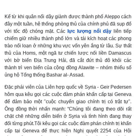
Kể từ khi quân nổi dậy giành được thành phố Aleppo cách
đây một tuần, hệ thống phòng thủ của chính phủ đã sụp đổ
với tốc độ chóng mặt. Các
lực lượng nổi dậy
liên tiếp
chiếm giữ nhiều thành phố lớn và tái kích hoạt các phong
trào nổi loạn ở những khu vực vốn yên ắng từ lâu. Sự thất
thủ của Homs, một ngã tư chiến lược nối liền Damascus
với bờ biển Địa Trung Hải, đã cắt đứt thủ đô khỏi các
thành trì ven biển của cộng đồng Alawite – nhóm thiểu số
ủng hộ Tổng thống Bashar al- Assad.
Đặc phái viên của Liên hợp quốc về Syria - Geir Pedersen
Thế giới
Multimedia
hôm qua kêu gọi các cuộc đàm phán khẩn cấp tại Geneva
Quan sát
Video
để đảm bảo một "cuộc chuyển giao chính trị có trật tự".
Cuộc sống đó đây
Ảnh
Hồ sơ
E-Magazine
Ông đồng thời nhấn mạnh: “Chúng tôi đang theo dõi rất
Infographic
chặt chẽ những diễn biến ở Syria và tình hình đang thay
đổi từng phút.Tôi kêu gọi các cuộc đàm phán chính trị khẩn
cấp tại Geneva để thực hiện Nghị quyết 2254 của Hội