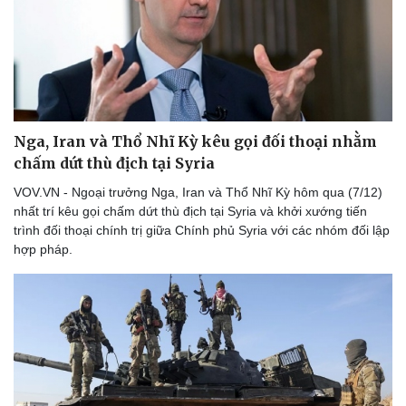
Doanh nghiệp
Công nghệ
Thông tin doanh nghiệp
Sành điệu
Doanh nghiệp 24h
Tin Công nghệ
Nga, Iran và Thổ Nhĩ Kỳ kêu gọi đối thoại nhằm
Doanh nhân
Trải nghiệm
chấm dứt thù địch tại Syria
Vì cộng đồng
Chuyển đổi số
VOV.VN - Ngoại trưởng Nga, Iran và Thổ Nhĩ Kỳ hôm qua (7/12)
nhất trí kêu gọi chấm dứt thù địch tại Syria và khởi xướng tiến
trình đối thoại chính trị giữa Chính phủ Syria với các nhóm đối lập
hợp pháp.