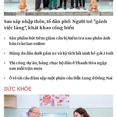
Sau sáp nhập thôn, tổ dân phố: Người trẻ "gánh
việc làng", khát khao cống hiến
Sản phẩm bút tiêm giảm cân bị kiểm tra sau phản ánh
bán tràn lan online
Mảng da đầu dưới gầm xe và kỳ tích hồi sinh bé gái 2 tuổi
Thi công dự án, hàng chục hộ dân ở Thanh Hóa ngập
sau mỗi trận mưa
Ô tô tải cẩu đâm sập một phần cầu Đắk Lung ở Đồng Nai
SỨC KHỎE
Cải chính