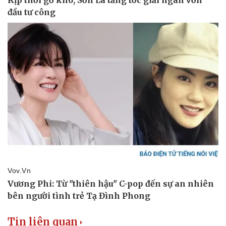
Thể thao
Ô tô - Xe máy
Bóng đá
Ô tô
Lịch thi đấu bóng đá
Xe máy
Thế giới thể thao
Tư vấn
eSports
Hậu trường
Tin liên quan