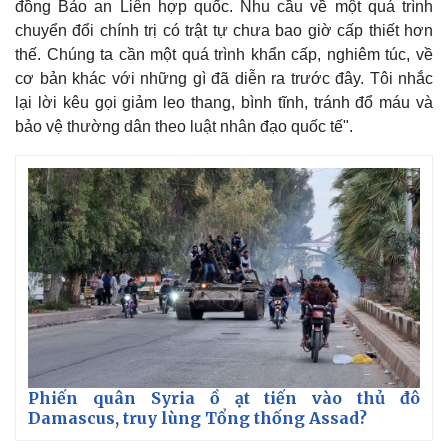
đồng Bảo an Liên hợp quốc. Nhu cầu về một quá trình
chuyển đổi chính trị có trật tự chưa bao giờ cấp thiết hơn
thế. Chúng ta cần một quá trình khẩn cấp, nghiêm túc, về
cơ bản khác với những gì đã diễn ra trước đây. Tôi nhắc
lại lời kêu gọi giảm leo thang, bình tĩnh, tránh đổ máu và
bảo vệ thường dân theo luật nhân đạo quốc tế".
Phiến quân Syria ồ ạt tiến vào thủ đô
Damascus, truy lùng Tổng thống Assad?