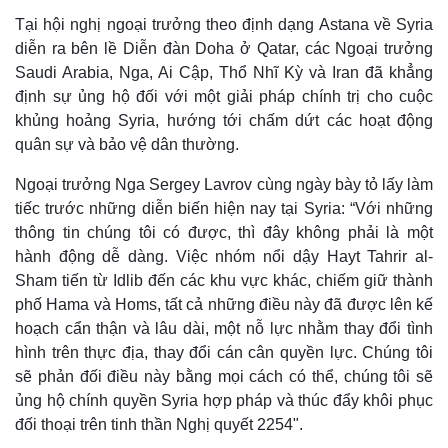
Tại hội nghị ngoại trưởng theo định dạng Astana về Syria
diễn ra bên lề Diễn đàn Doha ở Qatar, các Ngoại trưởng
Saudi Arabia, Nga, Ai Cập, Thổ Nhĩ Kỳ và Iran đã khẳng
định sự ủng hộ đối với một giải pháp chính trị cho cuộc
khủng hoảng Syria, hướng tới chấm dứt các hoạt động
quân sự và bảo vệ dân thường.
Ngoại trưởng Nga Sergey Lavrov cùng ngày bày tỏ lấy làm
tiếc trước những diễn biến hiện nay tại Syria: “Với những
thông tin chúng tôi có được, thì đây không phải là một
hành động dễ dàng. Việc nhóm nổi dậy Hayt Tahrir al-
Sham tiến từ Idlib đến các khu vực khác, chiếm giữ thành
phố Hama và Homs, tất cả những điều này đã được lên kế
hoạch cẩn thận và lâu dài, một nỗ lực nhằm thay đổi tình
hình trên thực địa, thay đổi cán cân quyền lực. Chúng tôi
sẽ phản đối điều này bằng mọi cách có thể, chúng tôi sẽ
ủng hộ chính quyền Syria hợp pháp và thúc đẩy khôi phục
đối thoại trên tinh thần Nghị quyết 2254".