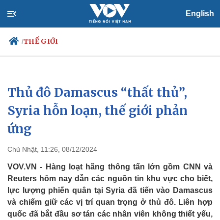
English
THẾ GIỚI
/
Thủ đô Damascus “thất thủ”,
Chính trị
Xã hội
Đảng
Tin 24h
Syria hỗn loạn, thế giới phản
Tổ chức nhân sự
Dự báo thời tiết
ứng
Quốc hội
Giáo dục
Nhận diện sự thật
Dấu ấn VOV
Việc làm
Chủ Nhật, 11:26, 08/12/2024
Biển đảo
VOV.VN - Hàng loạt hãng thông tấn lớn gồm CNN và
Reuters hôm nay dẫn các nguồn tin khu vực cho biết,
lực lượng phiến quân tại Syria đã tiến vào Damascus
và chiếm giữ các vị trí quan trọng ở thủ đô. Liên hợp
quốc đã bắt đầu sơ tán các nhân viên không thiết yếu,