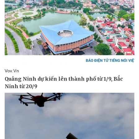
Vụ án
Vũ khí
Tin nóng
Việt Nam
Tư vấn luật
Phân tích